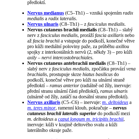
předloktí.
Nervus medianus
(C5–Th1) – vzniká spojením
radix
medialis
a
radix lateralis
.
Nervus ulnaris
(C8–Th1) – z
fasciculus medialis
.
Nervus cutaneus brachii medialis
(C8–Th1) – slabý
nerv z
fasciculus medialis
, proráží
fascia axillaris
nebo
až
fascia brachii
a vstupuje do podkoží, konečné větve
pro kůži mediální poloviny paže, za průběhu
axillou
spojky z interkostálních nervů (2, někdy 3) – pro kůži
axily
–
nervi intercostobrachiales
.
Nervus cutaneus antebrachii medialis
(C8–Th1) –
slabý nerv z
fasciculus medialis
, zpočátku provází
vena
brachialis
, prostupuje skrze
hiatus basilicus
do
podkoží, konečné větve pro kůži na ulnární straně
předloktí –
ramus anterior
(radiálně od žíly, inervuje:
přední stranu ulnární části předloktí),
ramus ulnaris
(ulnárně od žíly, zatáčí na dorsální stranu předloktí).
Nervus axillaris
(C5–C6) – inervuje:
m. deltoideus
a
m. teres minor
, ramenní kloub, pokračuje –
nervus
cutaneus brachii lateralis superior
do podkoží mezi
m. deltoideus
a
caput longum m. tricipitis brachii
,
inervuje: kůži v krajině deltového svalu a kůži
laterálního okraje paže.