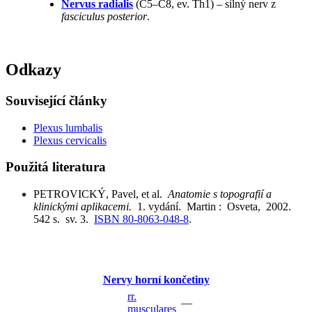
Nervus radialis
(C5–C8, ev. Th1) – silný nerv z
fasciculus posterior
.
Odkazy
Související články
Plexus lumbalis
Plexus cervicalis
Použitá literatura
PETROVICKÝ, Pavel, et al.
Anatomie s topografií a
klinickými aplikacemi.
1. vydání. Martin : Osveta, 2002.
542 s. sv. 3.
ISBN 80-8063-048-8
.
Nervy horní končetiny
rr.
—
musculares