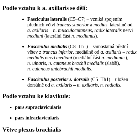
Podle vztahu k a. axillaris se dělí:
Fasciculus lateralis
(C5–C7) – vzniká spojením
předních větví
truncus superior
a
medius
, laterálně od
a. axillaris
–
n. musculocutaneus
,
radix lateralis
nervi
mediani
(laterální část
n. medianus
).
Fasciculus medialis
(C8–Th1) – samostatná přední
větev z
truncus inferior
, mediálně od
a. axillaris
–
radix
medialis
nervi
mediani
(mediální část
n. medianus
),
n. ulnaris
,
n. cutaneus brachii medialis
(slabší),
n. cutaneus antebrachii medialis
.
Fasciculus posterior s. dorsalis
(C5–Th1) – uložen
dorsálně od
a. axillaris
–
n. axillaris
,
n. radialis
.
Podle vztahu ke klavikule:
pars supraclavicularis
pars infraclavicularis
Větve plexus brachialis