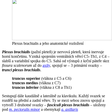
Plexus brachialis a jeho anatomické rozložení
Plexus brachialis
(pažní pleteň) je nervová pleteň, která inervuje
horní končetinu. Vzniká spojením ventrálních větví C5–Th1, z C4 –
slabší a variabilní spojka do C5. Sahá od výstupů z krční páteře skrz
fissura scalenorum
až do
axily
, spojují se – 3 primární svazky –
trunci plexus brachialis
.
truncus superior
(vlákna z C5 a C6)
truncus medius
(vlákna z C7)
truncus inferior
(vlákna z C8 a Th1)
Sestupují dále kaudálně a laterálně za klavikulu. Každý svazek se
rozdělí na přední a zadní větev. Ty se mezi sebou znovu spojují a
vytvoří 3 druhotné svazky –
fasciculi plexus brachialis
– uloženy
pod
m. pectoralis minor
a obemykají
a. axillaris