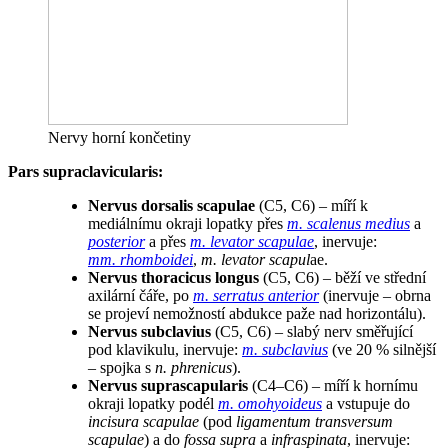
Nervy horní končetiny
Pars supraclavicularis:
Nervus dorsalis scapulae
(C5, C6) – míří k
mediálnímu okraji lopatky přes
m. scalenus medius
a
posterior
a přes
m. levator scapulae
, inervuje:
mm. rhomboidei
,
m. levator scapul
ae.
Nervus thoracicus longus
(C5, C6) – běží ve střední
axilární čáře, po
m. serratus anterior
(inervuje – obrna
se projeví nemožností abdukce paže nad horizontálu).
Nervus subclavius
(C5, C6) – slabý nerv směřující
pod klavikulu, inervuje:
m. subclavius
(ve 20 % silnější
– spojka s
n. phrenicus
).
Nervus suprascapularis
(C4–C6) – míří k hornímu
okraji lopatky podél
m. omohyoideus
a vstupuje do
incisura scapulae
(pod
ligamentum transversum
scapulae
) a do
fossa supra
a
infraspinata
, inervuje: