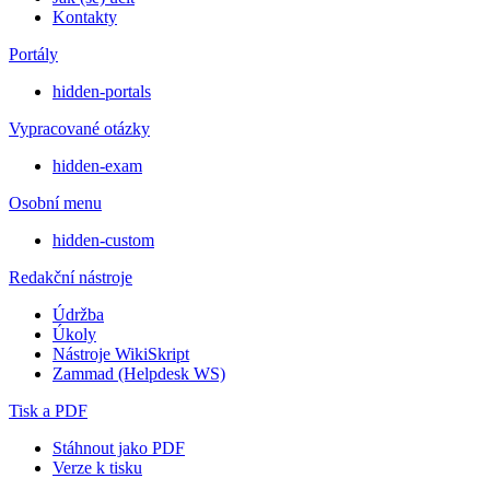
Kontakty
Portály
hidden-portals
Vypracované otázky
hidden-exam
Osobní menu
hidden-custom
Redakční nástroje
Údržba
Úkoly
Nástroje WikiSkript
Zammad (Helpdesk WS)
Tisk a PDF
Stáhnout jako PDF
Verze k tisku