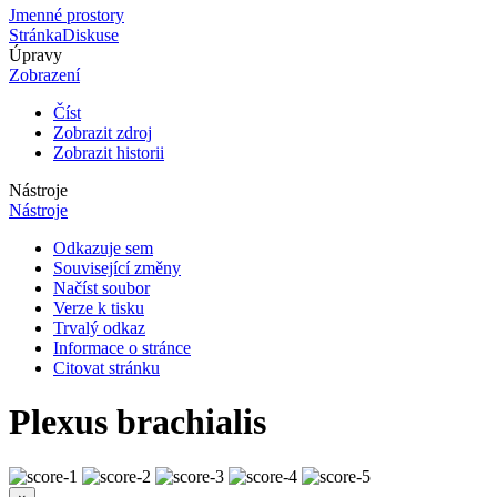
Jmenné prostory
Stránka
Diskuse
Úpravy
Zobrazení
Číst
Zobrazit zdroj
Zobrazit historii
Nástroje
Nástroje
Odkazuje sem
Související změny
Načíst soubor
Verze k tisku
Trvalý odkaz
Informace o stránce
Citovat stránku
Plexus brachialis