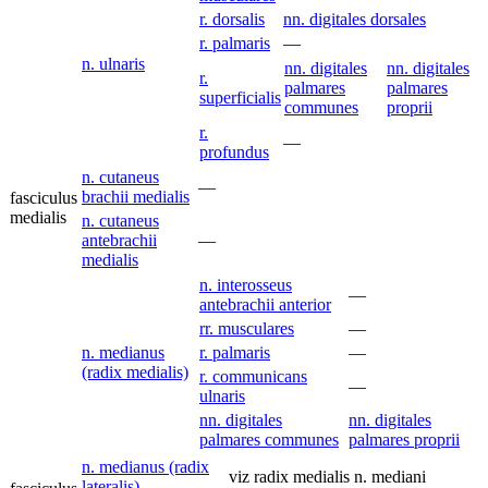
r. dorsalis
nn. digitales dorsales
r. palmaris
—
n. ulnaris
nn. digitales
nn. digitales
r.
palmares
palmares
superficialis
communes
proprii
r.
—
profundus
n. cutaneus
—
brachii medialis
fasciculus
medialis
n. cutaneus
antebrachii
—
medialis
n. interosseus
—
antebrachii anterior
rr. musculares
—
n. medianus
r. palmaris
—
(radix medialis)
r. communicans
—
ulnaris
nn. digitales
nn. digitales
palmares communes
palmares proprii
n. medianus (radix
viz radix medialis n. mediani
lateralis)