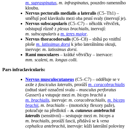
m. supraspinatus
,
m. infraspinatus
, pouzdro ramenního
kloubu.
Nervus pectoralis medialis a lateralis
(C5–Th1) –
směřují pod klavikulu mezi oba prsní svaly (inervují je).
Nervus subscapularis
(C5–C7) – několik větviček,
odstupují různě z
plexus brachialis
, inervují:
m. subscapularis
a
m. teres major
.
Nervus thoracodorsalis
(C6–C8) – sbíhá po vnitřní
ploše
m. latissimus dorsi
k jeho laterálnímu okraji,
inervuje:
m. latissimus dorsi
.
Rami musculares
– krátké větvičky – inervace:
mm. scaleni
,
m. longus colli
.
Pars infraclavicularis:
Nervus musculocutaneus
(C5–C7) – odděluje se v
axile z
fasciculus lateralis
, proráží
m. coracobrachialis
(odtud staré označení svalu –
musculus perforatus
Gasseri
) a vstupuje mezi
m. biceps brachii
a
m. brachialis
, inervuje:
m. coracobrachialis
,
m. biceps
brachii
,
m. brachialis
– (motoricky flexory paže),
pokračuje na předloktí –
n. cutaneus antebrachii
lateralis
(sensitivní) – sestupuje mezi
m. biceps
a
m. brachialis
, proráží fascii, přidává se k
vena
cephalica antebrachii
, inervuje: kůži laterální poloviny