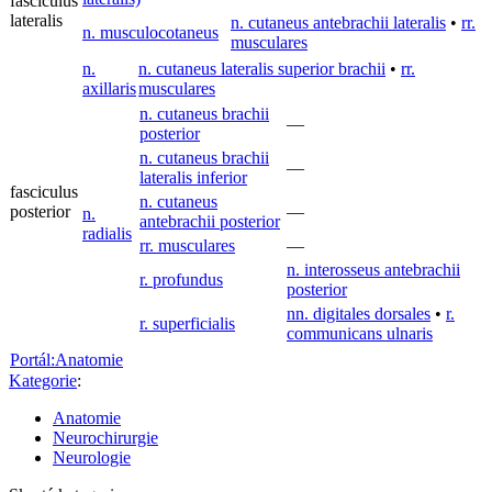
fasciculus
lateralis
n. cutaneus antebrachii lateralis
•
rr.
n. musculocotaneus
musculares
n.
n. cutaneus lateralis superior brachii
•
rr.
axillaris
musculares
n. cutaneus brachii
—
posterior
n. cutaneus brachii
—
lateralis inferior
fasciculus
n. cutaneus
posterior
—
n.
antebrachii posterior
radialis
rr. musculares
—
n. interosseus antebrachii
r. profundus
posterior
nn. digitales dorsales
•
r.
r. superficialis
communicans ulnaris
Portál:Anatomie
Kategorie
:
Anatomie
Neurochirurgie
Neurologie