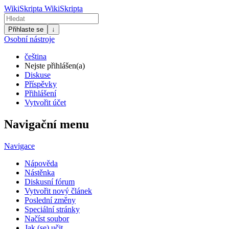
WikiSkripta
WikiSkripta
Přihlaste se
↓
Osobní nástroje
čeština
Nejste přihlášen(a)
Diskuse
Příspěvky
Přihlášení
Vytvořit účet
Navigační menu
Navigace
Nápověda
Nástěnka
Diskusní fórum
Vytvořit nový článek
Poslední změny
Speciální stránky
Načíst soubor
Jak (se) učit