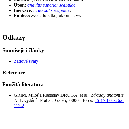
Úpon:
angulus superior scapulae
.
Inervace:
n. dorsalis scapulae
.
Funkce:
zvedá lopatku, úklon hlavy.
Odkazy
Související články
Zádové svaly
Reference
Použitá literatura
GRIM, Miloš a Rastislav DRUGA, et al.
Základy anatomie
1.
1. vydání. Praha : Galén, 0000. 105 s.
ISBN 80-7262-
112-2
.