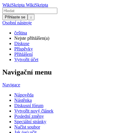
WikiSkripta
WikiSkripta
Přihlaste se
↓
Osobní nástroje
čeština
Nejste přihlášen(a)
Diskuse
Příspěvky
Přihlášení
Vytvořit účet
Navigační menu
Navigace
Nápověda
Nástěnka
Diskusní fórum
Vytvořit nový článek
Poslední změny
Speciální stránky
Načíst soubor
Jak (se) učit