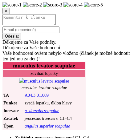
×
Odeslat
Děkujeme za Vaše podněty.
Děkujeme za Vaše hodnocení.
Vaše hodnocení ovšem nebylo vloženo (článek je možné hodnotit
jen jednou za den)!
musculus levator scapulae
zdvihač lopatky
musculus levator scapulae
TA
A04.3.01.009
Funkce
zvedá lopatku, úklon hlavy
Inervace
n. dorsalis scapulae
Začátek
processus transversi
C1–C4
Úpon
angulus superior scapulae
Začátek:
processus transversi
C1–C4.