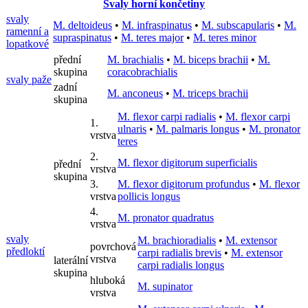
Svaly horní končetiny
svaly
M. deltoideus
•
M. infraspinatus
•
M. subscapularis
•
M.
ramenní a
supraspinatus
•
M. teres major
•
M. teres minor
lopatkové
přední
M. brachialis
•
M. biceps brachii
•
M.
skupina
coracobrachialis
svaly paže
zadní
M. anconeus
•
M. triceps brachii
skupina
M. flexor carpi radialis
•
M. flexor carpi
1.
ulnaris
•
M. palmaris longus
•
M. pronator
vrstva
teres
2.
M. flexor digitorum superficialis
přední
vrstva
skupina
3.
M. flexor digitorum profundus
•
M. flexor
vrstva
pollicis longus
4.
M. pronator quadratus
vrstva
svaly
M. brachioradialis
•
M. extensor
povrchová
předloktí
carpi radialis brevis
•
M. extensor
vrstva
laterální
carpi radialis longus
skupina
hluboká
M. supinator
vrstva