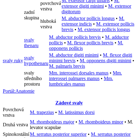
M. extensor carpi ulnaris
•
M.
povrchová
extensor digiti minimi
•
M. extensor
vrstva
digitorum
zadní
skupina
M. abductor pollicis longus
•
M.
hluboká
extensor indicis
•
M. extensor pollicis
vrstva
brevis
•
M. extensor pollicis longus
M. abductor pollicis brevis
•
M. adductor
svaly
pollicis
•
M. flexor pollicis brevis
•
M.
thenaru
opponens pollicis
M. abductor digiti minimi
•
M. flexor digiti
svaly
svaly ruky
minimi brevis
•
M. opponens digiti minimi
•
hypothenaru
M. palmaris brevis
svaly
Mm. interossei dorsales manus
•
Mm.
středního
interossei palmares manus
•
Mm.
prostoru
lumbricales manus
Portál:Anatomie
Zádové svaly
Povrchová
M. trapezius
•
M. latissimus dorsi
vrstva
M. rhomboideus major
•
M. rhomboideus minor
•
M.
Druhá vrstva
levator scapulae
Spinokostální
M. serratus posterior superior
•
M. serratus posterior