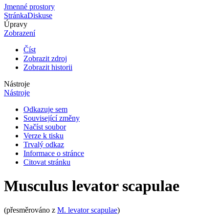
Jmenné prostory
Stránka
Diskuse
Úpravy
Zobrazení
Číst
Zobrazit zdroj
Zobrazit historii
Nástroje
Nástroje
Odkazuje sem
Související změny
Načíst soubor
Verze k tisku
Trvalý odkaz
Informace o stránce
Citovat stránku
Musculus levator scapulae
(přesměrováno z
M. levator scapulae
)