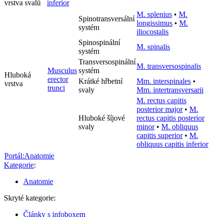
vrstva svalů
inferior
M. splenius
•
M.
Spinotransversální
longissimus
•
M.
systém
iliocostalis
Spinospinální
M. spinalis
systém
Transversospinální
M. transversospinalis
Musculus
systém
Hluboká
erector
Krátké hřbetní
Mm. interspinales
•
vrstva
trunci
svaly
Mm. intertransversarii
M. rectus capitis
posterior major
•
M.
Hluboké šíjové
rectus capitis posterior
svaly
minor
•
M. obliquus
capitis superior
•
M.
obliquus capitis inferior
Portál:Anatomie
Kategorie
:
Anatomie
Skryté kategorie:
Články s infoboxem