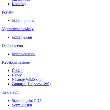
Kontakty
Portály
hidden-portals
Vypracované otázky
hidden-exam
Osobní menu
hidden-custom
Redakční nástroje
Údržba
Úkoly
Nástroje WikiSkript
Zammad (Helpdesk WS)
Tisk a PDF
Stáhnout jako PDF
Verze k tisku