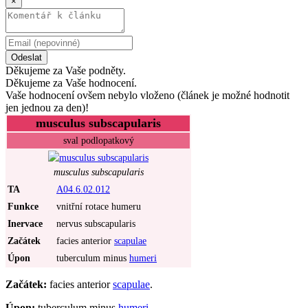
×
Odeslat
Děkujeme za Vaše podněty.
Děkujeme za Vaše hodnocení.
Vaše hodnocení ovšem nebylo vloženo (článek je možné hodnotit
jen jednou za den)!
musculus subscapularis
sval podlopatkový
musculus subscapularis
TA
A04.6.02.012
Funkce
vnitřní rotace humeru
Inervace
nervus subscapularis
Začátek
facies anterior
scapulae
Úpon
tuberculum minus
humeri
Začátek:
facies anterior
scapulae
.
Úpon:
tuberculum minus
humeri
.