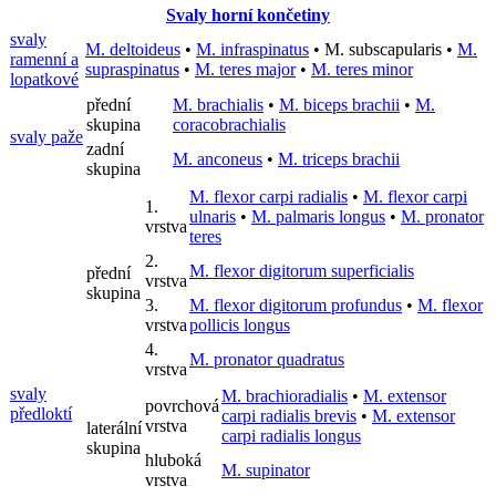
Svaly horní končetiny
svaly
M. deltoideus
•
M. infraspinatus
•
M. subscapularis
•
M.
ramenní a
supraspinatus
•
M. teres major
•
M. teres minor
lopatkové
přední
M. brachialis
•
M. biceps brachii
•
M.
skupina
coracobrachialis
svaly paže
zadní
M. anconeus
•
M. triceps brachii
skupina
M. flexor carpi radialis
•
M. flexor carpi
1.
ulnaris
•
M. palmaris longus
•
M. pronator
vrstva
teres
2.
M. flexor digitorum superficialis
přední
vrstva
skupina
3.
M. flexor digitorum profundus
•
M. flexor
vrstva
pollicis longus
4.
M. pronator quadratus
vrstva
svaly
M. brachioradialis
•
M. extensor
povrchová
předloktí
carpi radialis brevis
•
M. extensor
vrstva
laterální
carpi radialis longus
skupina
hluboká
M. supinator
vrstva