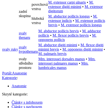
M. extensor carpi ulnaris
•
M.
povrchová
extensor digiti minimi
•
M. extensor
vrstva
digitorum
zadní
skupina
M. abductor pollicis longus
•
M.
hluboká
extensor indicis
•
M. extensor pollicis
vrstva
brevis
•
M. extensor pollicis longus
M. abductor pollicis brevis
•
M. adductor
svaly
pollicis
•
M. flexor pollicis brevis
•
M.
thenaru
opponens pollicis
M. abductor digiti minimi
•
M. flexor digiti
svaly
svaly ruky
minimi brevis
•
M. opponens digiti minimi
•
hypothenaru
M. palmaris brevis
svaly
Mm. interossei dorsales manus
•
Mm.
středního
interossei palmares manus
•
Mm.
prostoru
lumbricales manus
Portál:Anatomie
Kategorie
:
Anatomie
Skryté kategorie:
Články s infoboxem
Články s navboxem