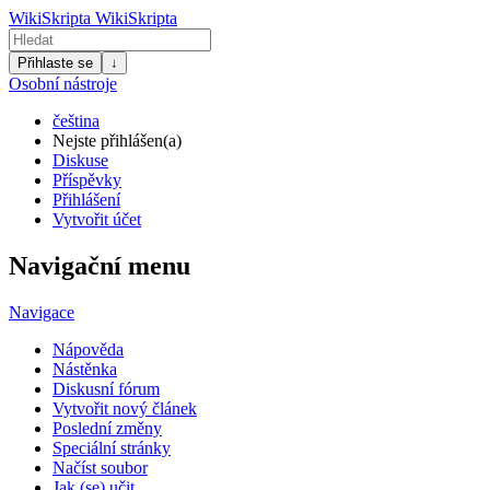
WikiSkripta
WikiSkripta
Přihlaste se
↓
Osobní nástroje
čeština
Nejste přihlášen(a)
Diskuse
Příspěvky
Přihlášení
Vytvořit účet
Navigační menu
Navigace
Nápověda
Nástěnka
Diskusní fórum
Vytvořit nový článek
Poslední změny
Speciální stránky
Načíst soubor
Jak (se) učit