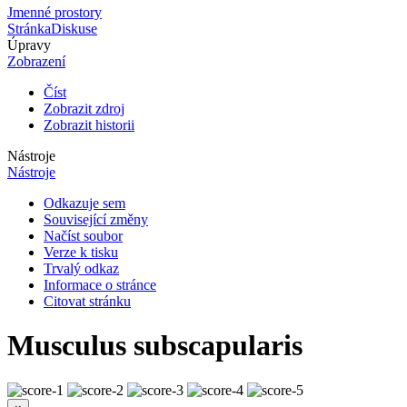
Jmenné prostory
Stránka
Diskuse
Úpravy
Zobrazení
Číst
Zobrazit zdroj
Zobrazit historii
Nástroje
Nástroje
Odkazuje sem
Související změny
Načíst soubor
Verze k tisku
Trvalý odkaz
Informace o stránce
Citovat stránku
Musculus subscapularis