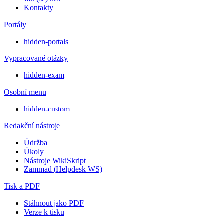
Kontakty
Portály
hidden-portals
Vypracované otázky
hidden-exam
Osobní menu
hidden-custom
Redakční nástroje
Údržba
Úkoly
Nástroje WikiSkript
Zammad (Helpdesk WS)
Tisk a PDF
Stáhnout jako PDF
Verze k tisku