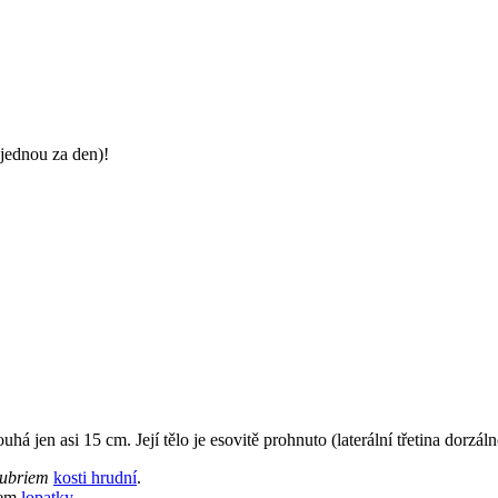
jednou za den)!
louhá jen asi 15 cm. Její tělo je esovitě prohnuto (laterální třetina dorzál
ubriem
kosti hrudní
.
kem
lopatky
.