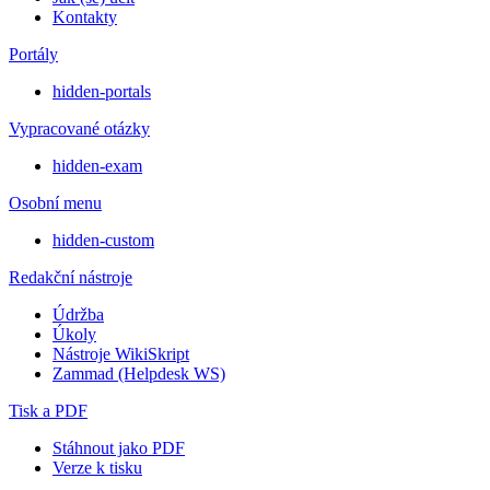
Kontakty
Portály
hidden-portals
Vypracované otázky
hidden-exam
Osobní menu
hidden-custom
Redakční nástroje
Údržba
Úkoly
Nástroje WikiSkript
Zammad (Helpdesk WS)
Tisk a PDF
Stáhnout jako PDF
Verze k tisku