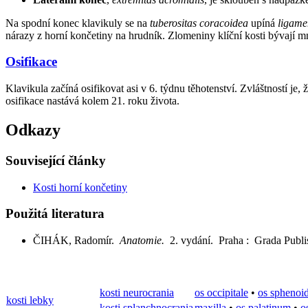
Na spodní konec klavikuly se na
tuberositas coracoidea
upíná
ligame
nárazy z horní končetiny na hrudník. Zlomeniny klíční kosti bývají m
Osifikace
Klavikula začíná osifikovat asi v 6. týdnu těhotenství. Zvláštností je, 
osifikace nastává kolem 21. roku života.
Odkazy
Související články
Kosti horní končetiny
Použitá literatura
ČIHÁK, Radomír.
Anatomie.
2. vydání. Praha : Grada Publi
kosti neurocrania
os occipitale
•
os sphenoi
kosti lebky
kosti splanchnocrania
maxilla
•
os palatinum
•
o