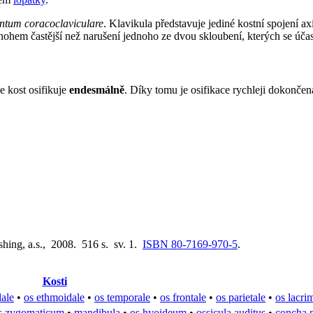
ntum coracoclaviculare
. Klavikula představuje jediné kostní spojení ax
nohem častější než narušení jednoho ze dvou skloubení, kterých se účas
že kost osifikuje
endesmálně
. Díky tomu je osifikace rychleji dokončen
shing, a.s., 2008. 516 s. sv. 1.
ISBN 80-7169-970-5
.
Kosti
dale
•
os ethmoidale
•
os temporale
•
os frontale
•
os parietale
•
os lacri
s zygomaticum
•
mandibula
•
os hyoideum
•
ossicula auditus
•
concha n