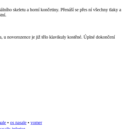
iálního skeletu a horní končetiny. Přenáší se přes ní všechny tlaky a
tní.
a, u novorozence je již tělo klavikuly kostěné. Úplné dokončení
male
•
os nasale
•
vomer
asalis inferior