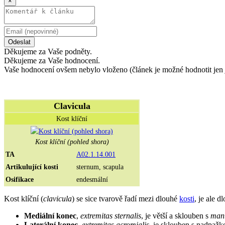
×
Odeslat
Děkujeme za Vaše podněty.
Děkujeme za Vaše hodnocení.
Vaše hodnocení ovšem nebylo vloženo (článek je možné hodnotit jen 
Clavicula
Kost klíční
Kost klíční (pohled shora)
TA
A02.1.14.001
Artikulující kosti
sternum, scapula
Osifikace
endesmální
Kost klíční (
clavicula
) se sice tvarově řadí mezi dlouhé
kosti
, je ale d
Mediální konec
,
extremitas sternalis
, je větší a sklouben s
man
Laterální konec
,
extremitas acromialis
, je sklouben s nadpaž