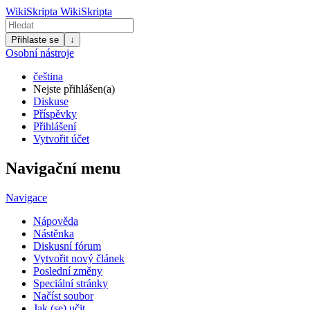
WikiSkripta
WikiSkripta
Přihlaste se
↓
Osobní nástroje
čeština
Nejste přihlášen(a)
Diskuse
Příspěvky
Přihlášení
Vytvořit účet
Navigační menu
Navigace
Nápověda
Nástěnka
Diskusní fórum
Vytvořit nový článek
Poslední změny
Speciální stránky
Načíst soubor
Jak (se) učit