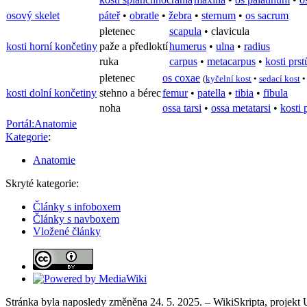
osový skelet
páteř
•
obratle
•
žebra
•
sternum
•
os sacrum
pletenec
scapula
•
clavicula
kosti horní končetiny
paže a předloktí
humerus
•
ulna
•
radius
ruka
carpus
•
metacarpus
•
kosti prst
pletenec
os coxae
(
kyčelní kost
•
sedací kost
kosti dolní končetiny
stehno a bérec
femur
•
patella
•
tibia
•
fibula
noha
ossa tarsi
•
ossa metatarsi
•
kosti 
Portál:Anatomie
Kategorie
:
Anatomie
Skryté kategorie:
Články s infoboxem
Články s navboxem
Vložené články
Stránka byla naposledy změněna 24. 5. 2025. – WikiSkripta, projekt