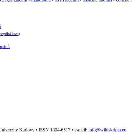
ů
•
stydká kost
)
prstců
 Univerzity Karlovy • ISSN 1804-6517 • e-mail:
info@wikiskripta.eu
.