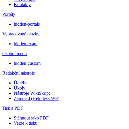
Kontakty
Portály
hidden-portals
Vypracované otázky
hidden-exam
Osobní menu
hidden-custom
Redakční nástroje
Údržba
Úkoly
Nástroje WikiSkript
Zammad (Helpdesk WS)
Tisk a PDF
Stáhnout jako PDF
Verze k tisku