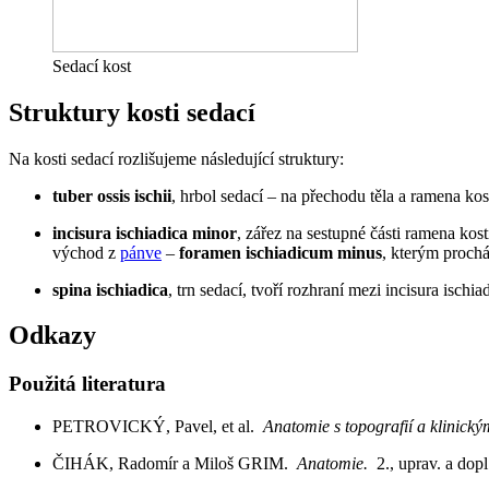
Sedací kost
Struktury kosti sedací
Na kosti sedací rozlišujeme následující struktury:
tuber ossis ischii
, hrbol sedací – na přechodu těla a ramena ko
incisura ischiadica minor
, zářez na sestupné části ramena kos
východ z
pánve
–
foramen ischiadicum minus
, kterým prochá
spina ischiadica
, trn sedací, tvoří rozhraní mezi incisura isc
Odkazy
Použitá literatura
PETROVICKÝ, Pavel, et al.
Anatomie s topografií a klinick
ČIHÁK, Radomír a Miloš GRIM.
Anatomie.
2., uprav. a do