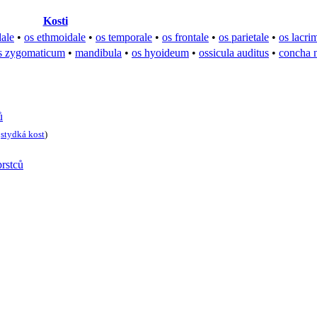
Kosti
dale
•
os ethmoidale
•
os temporale
•
os frontale
•
os parietale
•
os lacri
s zygomaticum
•
mandibula
•
os hyoideum
•
ossicula auditus
•
concha n
ů
•
stydká kost
)
prstců