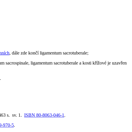
nních
, dále zde končí ligamentum sacrotuberale;
um sacrospinale, ligamentum sacrotuberale a kosti křížové je uzavřen
.
463 s. sv. 1.
ISBN 80-8063-046-1
.
9-970-5
.