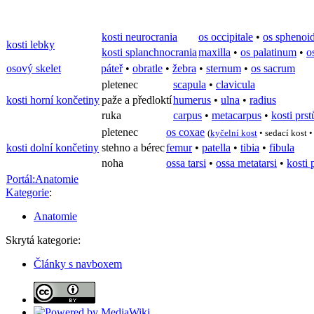
kosti neurocrania
os occipitale
•
os sphenoi
kosti lebky
kosti splanchnocrania
maxilla
•
os palatinum
•
o
osový skelet
páteř
•
obratle
•
žebra
•
sternum
•
os sacrum
pletenec
scapula
•
clavicula
kosti horní končetiny
paže a předloktí
humerus
•
ulna
•
radius
ruka
carpus
•
metacarpus
•
kosti prst
pletenec
os coxae
(
kyčelní kost
•
sedací kost
kosti dolní končetiny
stehno a bérec
femur
•
patella
•
tibia
•
fibula
noha
ossa tarsi
•
ossa metatarsi
•
kosti 
Portál:Anatomie
Kategorie
:
Anatomie
Skrytá kategorie:
Články s navboxem