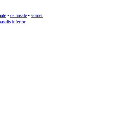
male
•
os nasale
•
vomer
asalis inferior