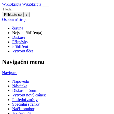
WikiSkripta
WikiSkripta
Přihlaste se
↓
Osobní nástroje
čeština
Nejste přihlášen(a)
Diskuse
Příspěvky
Přihlášení
Vytvořit účet
Navigační menu
Navigace
Nápověda
Nástěnka
Diskusní fórum
Vytvořit nový článek
Poslední změny
Speciální stránky
Načíst soubor
Jak (se) učit