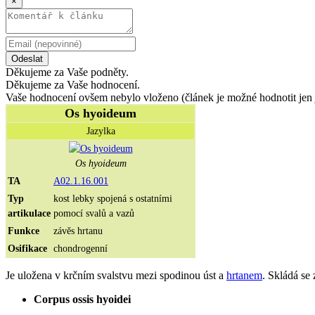
×
Odeslat
Děkujeme za Vaše podněty.
Děkujeme za Vaše hodnocení.
Vaše hodnocení ovšem nebylo vloženo (článek je možné hodnotit jen 
Os hyoideum
Jazylka
Os hyoideum
TA
A02.1.16.001
Typ
kost lebky spojená s ostatními
artikulace
pomocí svalů a vazů
Funkce
závěs hrtanu
Osifikace
chondrogenní
Je uložena v krčním svalstvu mezi spodinou úst a
hrtanem
. Skládá se
Corpus ossis hyoidei