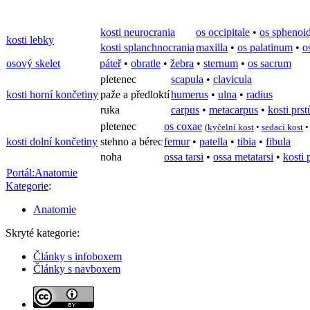
kosti neurocrania
os occipitale
•
os sphenoi
kosti lebky
kosti splanchnocrania
maxilla
•
os palatinum
•
o
osový skelet
páteř
•
obratle
•
žebra
•
sternum
•
os sacrum
pletenec
scapula
•
clavicula
kosti horní končetiny
paže a předloktí
humerus
•
ulna
•
radius
ruka
carpus
•
metacarpus
•
kosti prst
pletenec
os coxae
(
kyčelní kost
•
sedací kost
kosti dolní končetiny
stehno a bérec
femur
•
patella
•
tibia
•
fibula
noha
ossa tarsi
•
ossa metatarsi
•
kosti 
Portál:Anatomie
Kategorie
:
Anatomie
Skryté kategorie:
Články s infoboxem
Články s navboxem