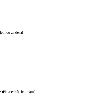
jednou za den)!
 z
těla
a
rohů
. Je hmatná.