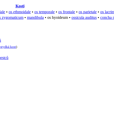
Kosti
dale
•
os ethmoidale
•
os temporale
•
os frontale
•
os parietale
•
os lacri
s zygomaticum
•
mandibula
•
os hyoideum
•
ossicula auditus
•
concha n
ů
•
stydká kost
)
prstců