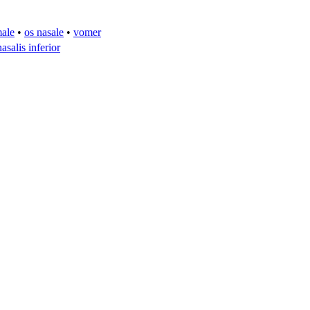
male
•
os nasale
•
vomer
asalis inferior