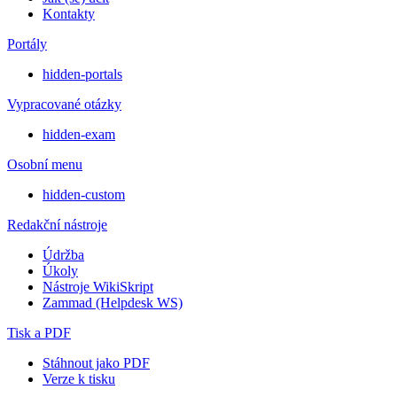
Kontakty
Portály
hidden-portals
Vypracované otázky
hidden-exam
Osobní menu
hidden-custom
Redakční nástroje
Údržba
Úkoly
Nástroje WikiSkript
Zammad (Helpdesk WS)
Tisk a PDF
Stáhnout jako PDF
Verze k tisku