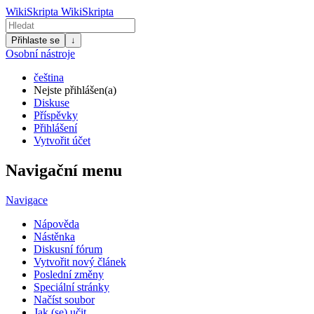
WikiSkripta
WikiSkripta
Přihlaste se
↓
Osobní nástroje
čeština
Nejste přihlášen(a)
Diskuse
Příspěvky
Přihlášení
Vytvořit účet
Navigační menu
Navigace
Nápověda
Nástěnka
Diskusní fórum
Vytvořit nový článek
Poslední změny
Speciální stránky
Načíst soubor
Jak (se) učit