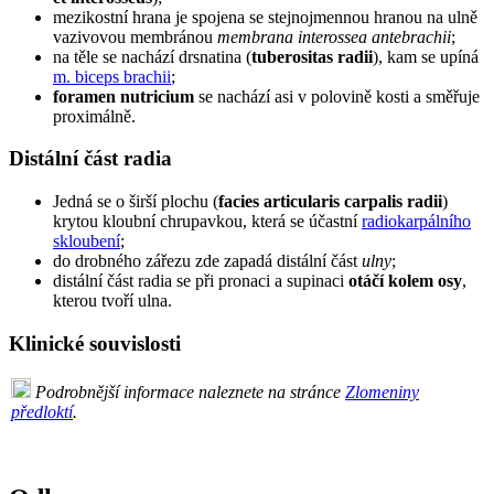
mezikostní hrana je spojena se stejnojmennou hranou na ulně
vazivovou membránou
membrana interossea antebrachii
;
na těle se nachází drsnatina (
tuberositas radii
), kam se upíná
m. biceps brachii
;
foramen nutricium
se nachází asi v polovině kosti a směřuje
proximálně.
Distální část radia
Jedná se o širší plochu (
facies articularis carpalis radii
)
krytou kloubní chrupavkou, která se účastní
radiokarpálního
skloubení
;
do drobného zářezu zde zapadá distální část
ulny
;
distální část radia se při pronaci a supinaci
otáčí kolem osy
,
kterou tvoří ulna.
Klinické souvislosti
Podrobnější informace naleznete na stránce
Zlomeniny
předloktí
.