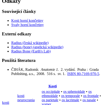
Odkazy
Související články
Kosti horní končetiny
Svaly horní končetiny
Externí odkazy
Radius (česká wikipedie)
Radius (bone) (anglická wikipedie)
Radius Bone (Earth's Lab)
Použitá literatura
ČIHÁK, Radomír.
Anatomie 1.
2. vydání. Praha : Grada
Publishing, a.s., 2008. 516 s. sv. 1.
ISBN 80-7169-970-5
.
Kosti
os occipitale
•
os sphenoidale
•
os
kosti
ethmoidale
•
os temporale
•
os frontale
•
neurocrania
os parietale
•
os lacrimale
•
os nasale
•
kosti
vomer