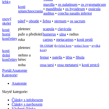
lebky
maxilla
•
os palatinum
•
os zygomaticum
kosti
•
mandibula
•
os hyoideum
•
ossicula
splanchnocrania
auditus
•
concha nasalis inferior
osový
páteř
•
obratle
•
žebra
•
sternum
•
os sacrum
skelet
pletenec
scapula
•
clavicula
kosti
horní
paže a předloktí
humerus
•
ulna
•
radius
končetiny
ruka
carpus
•
metacarpus
•
kosti prstů
os coxae
(
kyčelní kost
•
sedací kost
•
stydká
pletenec
kost
)
kosti
dolní
stehno a
femur
•
patella
•
tibia
•
fibula
končetiny
bérec
noha
ossa tarsi
•
ossa metatarsi
•
kosti prstců
Portál:Anatomie
Kategorie
:
Anatomie
Skryté kategorie:
Články s infoboxem
Články s navboxem
Vložené články