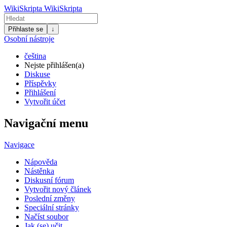
WikiSkripta
WikiSkripta
Přihlaste se
↓
Osobní nástroje
čeština
Nejste přihlášen(a)
Diskuse
Příspěvky
Přihlášení
Vytvořit účet
Navigační menu
Navigace
Nápověda
Nástěnka
Diskusní fórum
Vytvořit nový článek
Poslední změny
Speciální stránky
Načíst soubor
Jak (se) učit