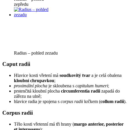
zepředu
Radius – pohled zezadu
Caput radii
Hlavice kosti vřetení má
soudkovitý tvar
a je celá obalena
kloubní chrupavkou
;
proximální plocha
je skloubena s
capitulum humeri
;
prstenčitá kloubní plocha
circumferentia radii
zapadá do
zářezu na ulně;
hlavice radia je spojena s
corpus radii
krčkem (
collum radii
).
Corpus radii
Tělo kosti vřetenní má tři hrany (
margo anterior, posterior
et interosseus
);