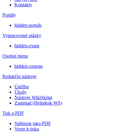
Kontakty
Portály
hidden-portals
Vypracované otázky
hidden-exam
Osobní menu
hidden-custom
Redakční nástroje
Údržba
Úkoly
Nástroje WikiSkript
Zammad (Helpdesk WS)
Tisk a PDF
Stáhnout jako PDF
Verze k tisku