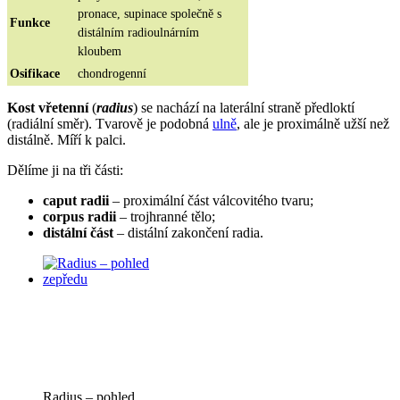
pronace, supinace společně s
Funkce
distálním radioulnárním
kloubem
Osifikace
chondrogenní
Kost vřetenní
(
radius
) se nachází na laterální straně předloktí
(radiální směr). Tvarově je podobná
ulně
, ale je proximálně užší než
distálně. Míří k palci.
Dělíme ji na tři části:
caput radii
– proximální část válcovitého tvaru;
corpus radii
– trojhranné tělo;
distální část
– distální zakončení radia.
Radius – pohled