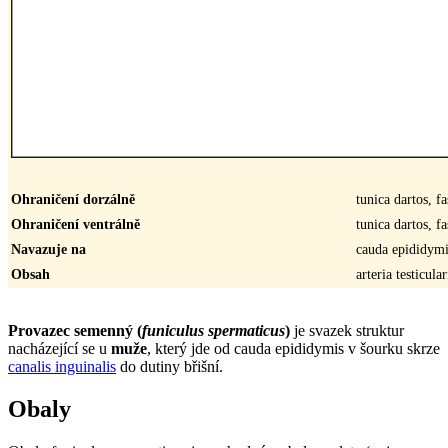
Ohraničení dorzálně
tunica dartos, f
Ohraničení ventrálně
tunica dartos, f
Navazuje na
cauda epididymi
Obsah
arteria testicul
Provazec semenný (
funiculus spermaticus
)
je svazek struktur
nacházející se u
muže
, který jde od cauda epididymis v šourku skrze
canalis inguinalis
do dutiny břišní.
Obaly