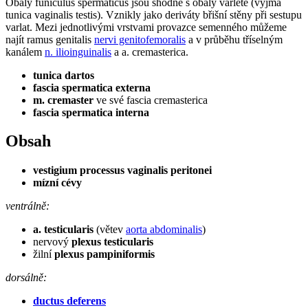
Obaly funiculus spermaticus jsou shodné s obaly varlete (vyjma
tunica vaginalis testis). Vznikly jako deriváty břišní stěny při sestupu
varlat. Mezi jednotlivými vrstvami provazce semenného můžeme
najít ramus genitalis
nervi genitofemoralis
a v průběhu tříselným
kanálem
n. ilioinguinalis
a a. cremasterica.
tunica dartos
fascia spermatica externa
m. cremaster
ve své fascia cremasterica
fascia spermatica interna
Obsah
vestigium processus vaginalis peritonei
mízní cévy
ventrálně:
a. testicularis
(větev
aorta abdominalis
)
nervový
plexus testicularis
žilní
plexus pampiniformis
dorsálně:
ductus deferens