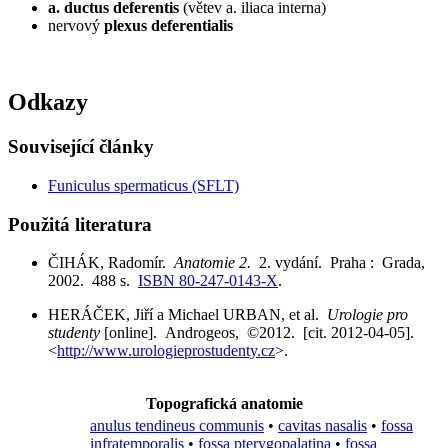
a. ductus deferentis
(větev a. iliaca interna)
nervový
plexus deferentialis
Odkazy
Související články
Funiculus spermaticus (SFLT)
Použitá literatura
ČIHÁK, Radomír.
Anatomie 2.
2. vydání. Praha : Grada,
2002. 488 s.
ISBN 80-247-0143-X
.
HERÁČEK, Jiří a Michael URBAN, et al.
Urologie pro
studenty
[online]. Androgeos, ©2012. [cit. 2012-04-05].
<
http://www.urologieprostudenty.cz
>.
Topografická anatomie
anulus tendineus communis
•
cavitas nasalis
•
fossa
infratemporalis
•
fossa pterygopalatina
•
fossa