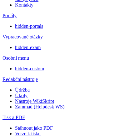
Kontakty
Portály
hidden-portals
Vypracované otázky
hidden-exam
Osobní menu
hidden-custom
Redakční nástroje
Údržba
Úkoly
Nástroje WikiSkript
Zammad (Helpdesk WS)
Tisk a PDF
Stáhnout jako PDF
Verze k tisku