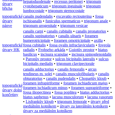
hepatoduodenale
•
recessus peritonei
•
trigonum
útvary
cystohepaticum
•
trigonum inguinale
•
trigonum
břicha
lumbocostale
•
trigonum sternocostale
topografické
canalis pudendalis
•
excavatio rectouterina
•
fossa
útvary
ischioanalis
•
funiculus spermaticus
•
trigonum anale
•
pánve
trigonum urogenitale
•
trigonum vesicae
canalis carpi
•
canalis cubitalis
•
canalis pronatorius
•
canalis supinatorius
•
canalis ulnaris
•
foramen
humerotricipitale
•
foramen omotricipitale
•
axilla
•
topografické
fossa cubitalis
•
fossa ovalis infraclavicularis
•
foveola
útvary HK
radialis
•
Frohseho arkáda
•
Guiotův prostor
•
hiatus
basilicus
•
incisura scapulae
•
incisura spinoglenoidalis
•
Paronův prostor
•
sulcus bicipitalis lateralis
•
sulcus
bicipitalis medialis
•
trigonum clavipectorale
canalis adductorius
•
canalis femoralis
•
arcus
tendineus m. solei
•
canalis musculofibularis
•
canalis
obturatorius
•
canalis pudendalis
•
Chopartův kloub
•
foramen infrapiriforme
•
foramen ischiadicum majus
•
topografické
foramen ischiadicum minus
•
foramen suprapiriforme
•
útvary dolní
fossa iliopectinea
•
fossa poplitea
•
hiatus adductorius
•
končetiny
hiatus saphenus
•
lacuna musculorum
•
lacuna vasorum
•
Lisfrankův kloub
•
trigonum femorale
•
útvary před
mediálním kotníkem
•
útvary za laterálním kotníkem
•
útvary za mediálním kotníkem