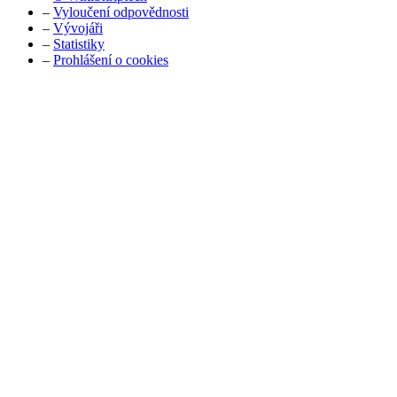
–
Vyloučení odpovědnosti
–
Vývojáři
–
Statistiky
–
Prohlášení o cookies