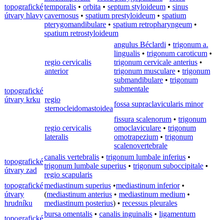
topografické
temporalis
•
orbita
•
septum styloideum
•
sinus
útvary hlavy
cavernosus
•
spatium prestyloideum
•
spatium
pterygomandibulare
•
spatium retropharyngeum
•
spatium retrostyloideum
angulus Béclardi
•
trigonum a.
lingualis
•
trigonum caroticum
•
regio cervicalis
trigonum cervicale anterius
•
anterior
trigonum musculare
•
trigonum
submandibulare
•
trigonum
submentale
topografické
útvary krku
regio
fossa supraclavicularis minor
sternocleidomastoidea
fissura scalenorum
•
trigonum
regio cervicalis
omoclaviculare
•
trigonum
lateralis
omotrapezium
•
trigonum
scalenovertebrale
canalis vertebralis
•
trigonum lumbale inferius
•
topografické
trigonum lumbale superius
•
trigonum suboccipitale
•
útvary zad
regio scapularis
topografické
mediastinum superius
•
mediastinum inferior
•
útvary
(
mediastinum anterius
•
mediastinum medium
•
hrudníku
mediastinum posterius
) •
recessus pleurales
bursa omentalis
•
canalis inguinalis
•
ligamentum
topografické