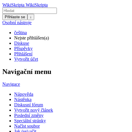
WikiSkripta
WikiSkripta
Přihlaste se
↓
Osobní nástroje
čeština
Nejste přihlášen(a)
Diskuse
Příspěvky
Přihlášení
Vytvořit účet
Navigační menu
Navigace
Nápověda
Nástěnka
Diskusní fórum
Vytvořit nový článek
Poslední změny
Speciální stránky
Načíst soubor
Jak (se) učit