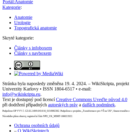
Portál:Anatomie
Kategorie
:
Anatomie
Urologie
Topografická anatomie
Skryté kategorie:
Články s infoboxem
Články s navboxem
Stránka byla naposledy změněna 19. 4. 2024. – WikiSkripta, projekt
Univerzity Karlovy • ISSN 1804-6517 • e-mail:
info@wikiskripta.eu
.
Text je dostupný pod licencí
Creative Commons Uveďte původ 4.0
při dodržení případných
autorských práv
a
dalších podmínek
.
Podpořeno OP VVV č. CZ.02.2.69/0.0/0.0/16_015/0002362. Podpořeno z projektu „Transformace pro VŠ na UK“, financovaného z
Národního plánu obnovy, registrační číslo NPO_UK_MSMT-16602/2022.
Ochrana osobních údajů
–
O WikiSkriptech