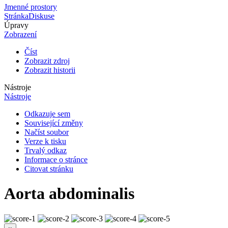
Jmenné prostory
Stránka
Diskuse
Úpravy
Zobrazení
Číst
Zobrazit zdroj
Zobrazit historii
Nástroje
Nástroje
Odkazuje sem
Související změny
Načíst soubor
Verze k tisku
Trvalý odkaz
Informace o stránce
Citovat stránku
Aorta abdominalis