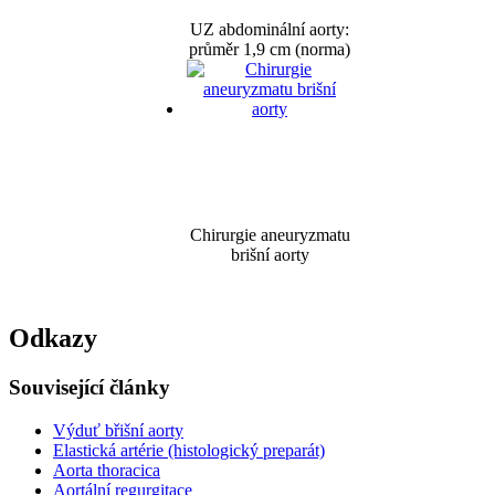
UZ abdominální aorty:
průměr 1,9 cm (norma)
Chirurgie aneuryzmatu
brišní aorty
Odkazy
Související články
Výduť břišní aorty
Elastická artérie (histologický preparát)
Aorta thoracica
Aortální regurgitace