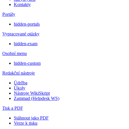
Kontakty
Portály
hidden-portals
Vypracované otázky
hidden-exam
Osobní menu
hidden-custom
Redakční nástroje
Údržba
Úkoly
Nástroje WikiSkript
Zammad (Helpdesk WS)
Tisk a PDF
Stáhnout jako PDF
Verze k tisku