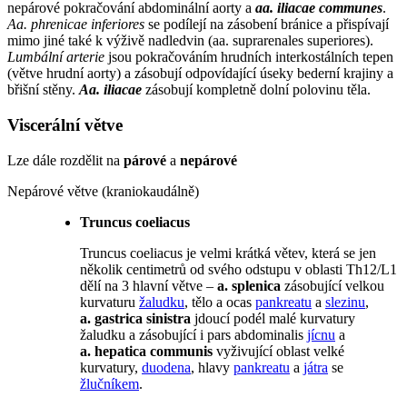
nepárové pokračování abdominální aorty a
aa. iliacae communes
.
Aa. phrenicae inferiores
se podílejí na zásobení bránice a přispívají
mimo jiné také k výživě nadledvin (aa. suprarenales superiores).
Lumbální arterie
jsou pokračováním hrudních interkostálních tepen
(větve hrudní aorty) a zásobují odpovídající úseky bederní krajiny a
břišní stěny.
Aa. iliacae
zásobují kompletně dolní polovinu těla.
Viscerální větve
Lze dále rozdělit na
párové
a
nepárové
Nepárové větve (kraniokaudálně)
Truncus coeliacus
Truncus coeliacus je velmi krátká větev, která se jen
několik centimetrů od svého odstupu v oblasti Th12/L1
dělí na 3 hlavní větve –
a. splenica
zásobující velkou
kurvaturu
žaludku
, tělo a ocas
pankreatu
a
slezinu
,
a. gastrica sinistra
jdoucí podél malé kurvatury
žaludku a zásobující i pars abdominalis
jícnu
a
a. hepatica communis
vyživující oblast velké
kurvatury,
duodena
, hlavy
pankreatu
a
játra
se
žlučníkem
.