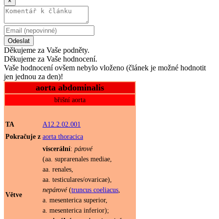
×
Odeslat
Děkujeme za Vaše podněty.
Děkujeme za Vaše hodnocení.
Vaše hodnocení ovšem nebylo vloženo (článek je možné hodnotit
jen jednou za den)!
aorta abdominalis
břišní aorta
TA
A12.2.02.001
Pokračuje z
aorta thoracica
viscerální
:
párové
(aa. suprarenales mediae,
aa. renales,
aa. testiculares/ovaricae),
nepárové
(
truncus coeliacus
,
Větve
a. mesenterica superior,
a. mesenterica inferior);