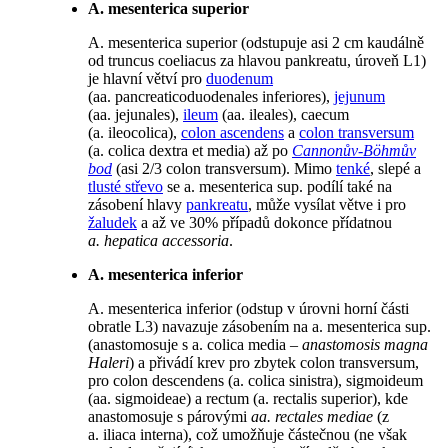
A. mesenterica superior
A. mesenterica superior (odstupuje asi 2 cm kaudálně
od truncus coeliacus za hlavou pankreatu, úroveň L1)
je hlavní větví pro
duodenum
(aa. pancreaticoduodenales inferiores),
jejunum
(aa. jejunales),
ileum
(aa. ileales), caecum
(a. ileocolica),
colon ascendens
a
colon transversum
(a. colica dextra et media) až po
Cannonův-Böhmův
bod
(asi 2/3 colon transversum). Mimo
tenké
, slepé a
tlusté střevo
se a. mesenterica sup. podílí také na
zásobení hlavy
pankreatu
, může vysílat větve i pro
žaludek
a až ve 30% případů dokonce přídatnou
a. hepatica accessoria
.
A. mesenterica inferior
A. mesenterica inferior (odstup v úrovni horní části
obratle L3) navazuje zásobením na a. mesenterica sup.
(anastomosuje s a. colica media –
anastomosis magna
Haleri
) a přivádí krev pro zbytek colon transversum,
pro colon descendens (a. colica sinistra), sigmoideum
(aa. sigmoideae) a rectum (a. rectalis superior), kde
anastomosuje s párovými
aa. rectales mediae
(z
a. iliaca interna), což umožňuje částečnou (ne však