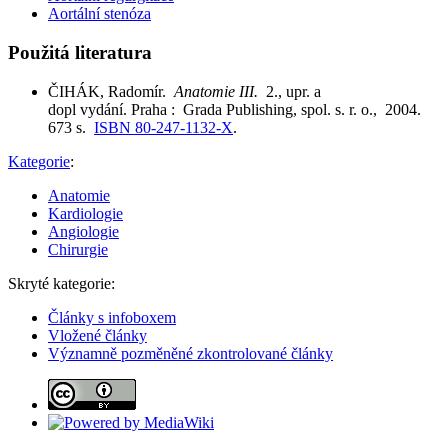
Aortální stenóza
Použitá literatura
ČIHÁK, Radomír.
Anatomie III.
2., upr. a
dopl vydání. Praha : Grada Publishing, spol. s. r. o., 2004.
673 s.
ISBN 80-247-1132-X
.
Kategorie
:
Anatomie
Kardiologie
Angiologie
Chirurgie
Skryté kategorie:
Články s infoboxem
Vložené články
Významně pozměněné zkontrolované články