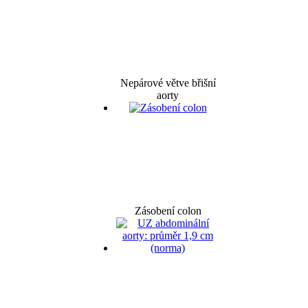
Nepárové větve břišní
aorty
Zásobení colon