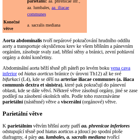
parietální:
aa. phrenicae inf.,
aa. lumbales,
aa. iliacae
communes
Konečné
a. sacralis mediana
větve
Aorta abdominalis
tvoří nepárové pokračování hrudního oddílu
aorty a transportuje okysličenou krev ke všem břišním a pánevním
orgánům, zásobuje svaly zad, břišní stěny a bránici, zevní pohlavní
orgány a dolní končetiny.
Abdominální aorta běží těsně při páteři po levém boku
vena cava
inferior
od
hiatus aorticus
bránice (v úrovni Th12) až ke své
bifurkaci
(L4), kde se dělí na
arteriae iliacae communes (a. iliaca
communis dextra et sinistra)
, které pak pokračují do pánevní
oblasti, kde se dále větví. Některé větve zásobují orgány, jiné se zase
podílejí na zásobení okolních stěn. Podle toho rozeznáváme
parietální
(nástěnné) větve a
viscerální
(orgánové) větve.
Parietální větve
K
parietálním
větvím břišní aorty patří
aa. phrenicae inferiores
odstupující těsně pod hiatus aorticus a jdoucí po spodní ploše
diafragmy, 4 páry
aa. lumbales, a. sacralis mediana
tvořící