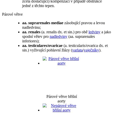
zcela dostačující) kompenzaci v případě obstrukce
jedné z těchto tepen.
Párové větve
aa. suprarenales mediae
zásobující pravou a levou
nadledvinu;
aa. renales
(a. renalis dx. et sin.) pro obě
ledviny
a jako
spodní větev pro
nadledviny
(aa. suprarenales
inferiores);
aa. testiculares/ovaricae
(a. testicularis/ovarica dx. et
sin.) vyživující pohlavní žlázy (
varlata
/
vaječníky
).
Párové větve břišní
aorty