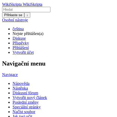
WikiSkripta
WikiSkripta
Přihlaste se
↓
Osobní nástroje
čeština
Nejste přihlášen(a)
Diskuse
Příspěvky
Přihlášení
Vytvořit účet
Navigační menu
Navigace
Nápověda
Nástěnka
Diskusní fórum
Vytvořit nový článek
Poslední změny
Speciální stránky
Načíst soubor
Jak (se) učit