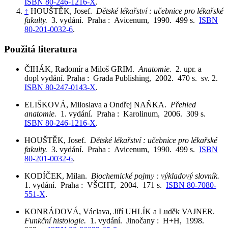
ISBN 80-246-1216-X
.
↑
HOUŠTĚK, Josef.
Dětské lékařství : učebnice pro lékařské
fakulty.
3. vydání. Praha : Avicenum, 1990. 499 s.
ISBN
80-201-0032-6
.
Použitá literatura
ČIHÁK, Radomír a Miloš GRIM.
Anatomie.
2. upr. a
dopl vydání. Praha : Grada Publishing, 2002. 470 s. sv. 2.
ISBN 80-247-0143-X
.
ELIŠKOVÁ, Miloslava a Ondřej NAŇKA.
Přehled
anatomie.
1. vydání. Praha : Karolinum, 2006. 309 s.
ISBN 80-246-1216-X
.
HOUŠTĚK, Josef.
Dětské lékařství : učebnice pro lékařské
fakulty.
3. vydání. Praha : Avicenum, 1990. 499 s.
ISBN
80-201-0032-6
.
KODÍČEK, Milan.
Biochemické pojmy : výkladový slovník.
1. vydání. Praha : VŠCHT, 2004. 171 s.
ISBN 80-7080-
551-X
.
KONRÁDOVÁ, Václava, Jiří UHLÍK a Luděk VAJNER.
Funkční histologie.
1. vydání. Jinočany : H+H, 1998.