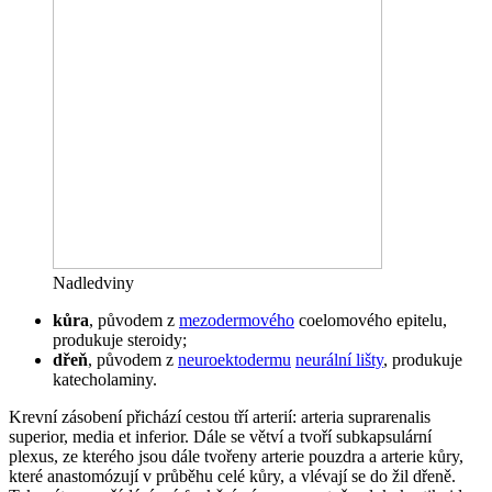
Nadledviny
kůra
, původem z
mezodermového
coelomového epitelu,
produkuje steroidy;
dřeň
, původem z
neuroektodermu
neurální lišty
, produkuje
katecholaminy.
Krevní zásobení přichází cestou tří arterií: arteria suprarenalis
superior, media et inferior. Dále se větví a tvoří subkapsulární
plexus, ze kterého jsou dále tvořeny arterie pouzdra a arterie kůry,
které anastomózují v průběhu celé kůry, a vlévají se do žil dřeně.