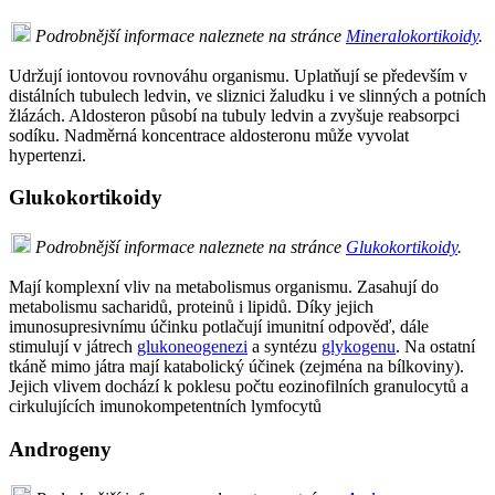
Podrobnější informace naleznete na stránce
Mineralokortikoidy
.
Udržují iontovou rovnováhu organismu. Uplatňují se především v
distálních tubulech ledvin, ve sliznici žaludku i ve slinných a potních
žlázách. Aldosteron působí na tubuly ledvin a zvyšuje reabsorpci
sodíku. Nadměrná koncentrace aldosteronu může vyvolat
hypertenzi.
Glukokortikoidy
Podrobnější informace naleznete na stránce
Glukokortikoidy
.
Mají komplexní vliv na metabolismus organismu. Zasahují do
metabolismu sacharidů, proteinů i lipidů. Díky jejich
imunosupresivnímu účinku potlačují imunitní odpověď, dále
stimulují v játrech
glukoneogenezi
a syntézu
glykogenu
. Na ostatní
tkáně mimo játra mají katabolický účinek (zejména na bílkoviny).
Jejich vlivem dochází k poklesu počtu eozinofilních granulocytů a
cirkulujících imunokompetentních lymfocytů
Androgeny