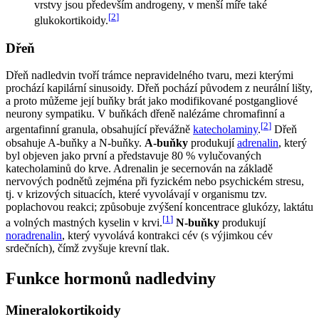
vrstvy jsou především androgeny, v menší míře také
[
2
]
glukokortikoidy.
Dřeň
Dřeň nadledvin tvoří trámce nepravidelného tvaru, mezi kterými
prochází kapilární sinusoidy. Dřeň pochází původem z neurální lišty,
a proto můžeme její buňky brát jako modifikované postgangliové
neurony sympatiku. V buňkách dřeně nalézáme chromafinní a
[
2
]
argentafinní granula, obsahující převážně
katecholaminy
.
Dřeň
obsahuje A-buňky a N-buňky.
A-buňky
produkují
adrenalin
, který
byl objeven jako první a představuje 80 % vylučovaných
katecholaminů do krve. Adrenalin je secernován na základě
nervových podnětů zejména při fyzickém nebo psychickém stresu,
tj. v krizových situacích, které vyvolávají v organismu tzv.
poplachovou reakci; způsobuje zvýšení koncentrace glukózy, laktátu
[
1
]
a volných mastných kyselin v krvi.
N-buňky
produkují
noradrenalin
, který vyvolává kontrakci cév (s výjimkou cév
srdečních), čímž zvyšuje krevní tlak.
Funkce hormonů nadledviny
Mineralokortikoidy