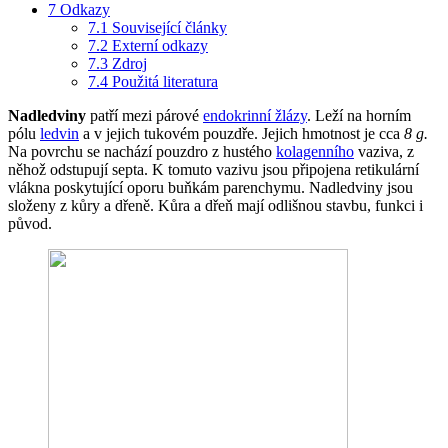
7
Odkazy
7.1
Související články
7.2
Externí odkazy
7.3
Zdroj
7.4
Použitá literatura
Nadledviny
patří mezi párové
endokrinní žlázy
. Leží na horním
pólu
ledvin
a v jejich tukovém pouzdře. Jejich hmotnost je cca
8 g.
Na povrchu se nachází pouzdro z hustého
kolagenního
vaziva, z
něhož odstupují septa. K tomuto vazivu jsou připojena retikulární
vlákna poskytující oporu buňkám parenchymu. Nadledviny jsou
složeny z kůry a dřeně. Kůra a dřeň mají odlišnou stavbu, funkci i
původ.