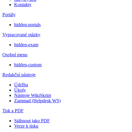
Kontakty
Portály
hidden-portals
Vypracované otázky
hidden-exam
Osobní menu
hidden-custom
Redakční nástroje
Údržba
Úkoly
Nástroje WikiSkript
Zammad (Helpdesk WS)
Tisk a PDF
Stáhnout jako PDF
Verze k tisku