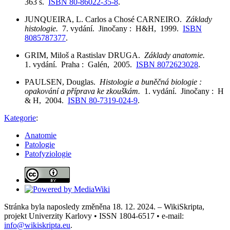
363 s.
ISBN 80-86022-35-8
.
JUNQUEIRA, L. Carlos a Chosé CARNEIRO.
Základy
histologie.
7. vydání. Jinočany : H&H, 1999.
ISBN
8085787377
.
GRIM, Miloš a Rastislav DRUGA.
Základy anatomie.
1. vydání. Praha : Galén, 2005.
ISBN 8072623028
.
PAULSEN, Douglas.
Histologie a buněčná biologie :
opakování a příprava ke zkouškám.
1. vydání. Jinočany : H
& H, 2004.
ISBN 80-7319-024-9
.
Kategorie
:
Anatomie
Patologie
Patofyziologie
Stránka byla naposledy změněna 18. 12. 2024. – WikiSkripta,
projekt Univerzity Karlovy • ISSN 1804-6517 • e-mail:
info@wikiskripta.eu
.