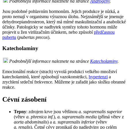
Podrobnější informace naleznete na stránce
Androgeny
.
Jsou podobné pohlavním hormonům. Jejich produkce je nízká, a
proto nemají v organismu výraznou úlohu. Nejznámější se jmenuje
dehydroepiandrosteron, který má mírné maskulinizační a anabolické
účinky. Patologicky se nadbytek syntézy tohoto hormonu může
projevit u žen virilizačním účinkem, nebo způsobí
předčasnou
pubertu
(
pubertas precox
).
Katecholaminy
Podrobnější informace naleznete na stránce
Katecholaminy
.
Emocionální reakce (strach) vyvolá produkci velkého množství
katecholaminů, které způsobují vazokonstrikci,
hypertenzi
a
zrychlení srdeční frekvence. Můžeme je zařadit jako složku obranné
reakce.
Cévní zásobení
Tepny
: zdrojem krve jsou většinou
a. suprarenalis superior
(větev
a. phrenica inf.
),
a. suprarenalis media
(přímá větev z
aorta abdominalis
) a
a. suprarenalis inferior
(větev
a. renalis
). Četné cévy pronikají do nadledviny po celém