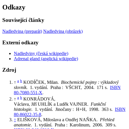
Odkazy
Související články
Nadledvina (preparát)
Nadledvina (obrázek)
Externí odkazy
Nadledviny (česká wikipedie)
Adrenal gland (anglická wikipedie)
Zdroj
a
b
↑
KODÍČEK, Milan.
Biochemické pojmy : výkladový
slovník.
1. vydání. Praha : VŠCHT, 2004. 171 s.
ISBN
80-7080-551-X
.
a
b
↑
KONRÁDOVÁ,
Václava, Jiří UHLÍK a Luděk VAJNER.
Funkční
histologie.
1. vydání. Jinočany : H+H, 1998. 363 s.
ISBN
80-86022-35-8
.
↑
ELIŠKOVÁ, Miloslava a Ondřej NAŇKA.
Přehled
anatomie.
1. vydání. Praha : Karolinum, 2006. 309 s.