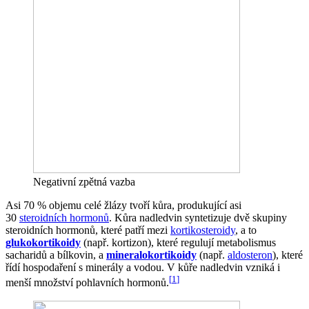
Negativní zpětná vazba
Asi 70 % objemu celé žlázy tvoří kůra, produkující asi
30
steroidních hormonů
. Kůra nadledvin syntetizuje dvě skupiny
steroidních hormonů, které patří mezi
kortikosteroidy
, a to
glukokortikoidy
(např. kortizon), které regulují metabolismus
sacharidů a bílkovin, a
mineralokortikoidy
(např.
aldosteron
), které
řídí hospodaření s minerály a vodou. V kůře nadledvin vzniká i
[
1
]
menší množství pohlavních hormonů.