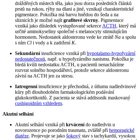
drážděných místech těla, jako jsou dorza posledních článků
prstů na rukou, rýhy na dlani a jiné, vznikají charakteristické
pigmentace. Pokožka má barvu hnědou do šeda a na
sliznicích je možné najít
grafitové skvrny
. Pigmentace
vzniká jako důsledek vystupňované sekrece
ACTH
, který má
určité aminokyseliny společné s melanocyty stimulujícím
hormonem. Nedostatek aldosteronu vede ke ztrátě
Na
a spolu
s ním
Cl
i vody a k zadržení
K
.
Sekundární
insuficience vzniká při
hypotalamo-hypofyzární
nedostatečnosti
, např. u hypofyzárního nanismu. Pokožka je
bledá kvůli nedostatku ACTH, u pacientů nenacházíme
rozvrat solného hospodářství, protože sekrece aldosteronu
závisí na ACTH jen za stresu.
Iatrogenní
insuficience je přechodná, z útlumu nadledvinové
kůry při dlouhodobém farmakologickém podávání
glukokortikoidů. Z pacienta se stává addisonik maskovaný
cushigoidním vzhledem
.
Akutní selhání
Akutní selhání vzniká při
krvácení
do nadledvin u
novorozence po porodním traumatu, zvláště při
hemoragické
diatéze
. Projevuje se jako
šokový
stav s tachykardií, vysokou