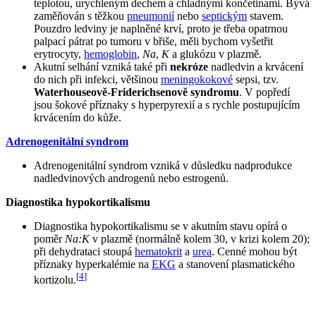
teplotou, urychleným dechem a chladnými končetinami. Bývá
zaměňován s těžkou
pneumonií
nebo
septickým
stavem.
Pouzdro ledviny je naplněné krví, proto je třeba opatrnou
palpací pátrat po tumoru v břiše, měli bychom vyšetřit
erytrocyty,
hemoglobin
,
Na
,
K
a glukózu v plazmě.
Akutní selhání vzniká také při
nekróze
nadledvin a krvácení
do nich při infekci, většinou
meningokokové
sepsi, tzv.
Waterhouseově-Friderichsenově syndromu
. V popředí
jsou šokové příznaky s hyperpyrexií a s rychle postupujícím
krvácením do kůže.
Adrenogenitální syndrom
Adrenogenitální syndrom vzniká v důsledku nadprodukce
nadledvinových androgenů nebo estrogenů.
Diagnostika hypokortikalismu
Diagnostika hypokortikalismu se v akutním stavu opírá o
poměr
Na:K
v plazmě (normálně kolem 30, v krizi kolem 20);
při dehydrataci stoupá
hematokrit
a
urea
. Cenné mohou být
příznaky hyperkalémie na
EKG
a stanovení plasmatického
[
4
]
kortizolu.