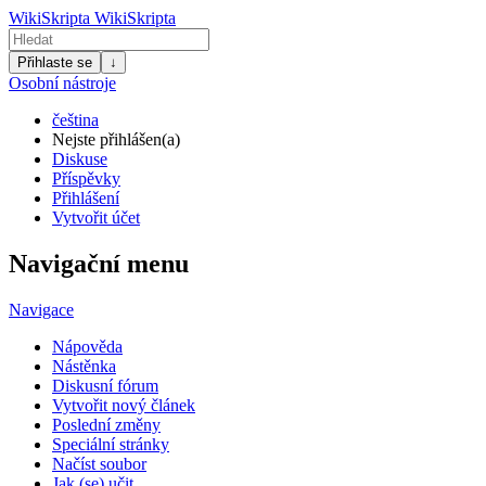
WikiSkripta
WikiSkripta
Přihlaste se
↓
Osobní nástroje
čeština
Nejste přihlášen(a)
Diskuse
Příspěvky
Přihlášení
Vytvořit účet
Navigační menu
Navigace
Nápověda
Nástěnka
Diskusní fórum
Vytvořit nový článek
Poslední změny
Speciální stránky
Načíst soubor
Jak (se) učit