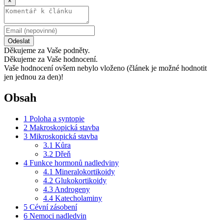
×
Odeslat
Děkujeme za Vaše podněty.
Děkujeme za Vaše hodnocení.
Vaše hodnocení ovšem nebylo vloženo (článek je možné hodnotit
jen jednou za den)!
Obsah
1
Poloha a syntopie
2
Makroskopická stavba
3
Mikroskopická stavba
3.1
Kůra
3.2
Dřeň
4
Funkce hormonů nadledviny
4.1
Mineralokortikoidy
4.2
Glukokortikoidy
4.3
Androgeny
4.4
Katecholaminy
5
Cévní zásobení
6
Nemoci nadledvin