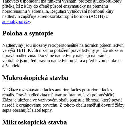
Takovéto uspořádání má funkční význam, protože glukokortikoidy
přitékající z kůry do dřeně působí enzymaticky na přeměnu
noradrenalinu v adrenalin. Regulaci vylučování hormonů kůry
nadledvin zajišťuje adrenokortikotropní hormon (ACTH) z
adenohypofýzy
.
Poloha a syntopie
Nadledviny jsou uloženy retroperitoneálně na horních pólech ledvin
ve výši Th11. Kvůli nižšímu položení pravé ledviny je níže uložena
i pravá nadledvina. Dorzálně nadledviny naléhají na bránici,
ventrálně jsou před pravou nadledvinou játra a před levou pankreas
a žaludek.
Makroskopická stavba
Na žláze rozeznáváme facies anterior, facies posterior a facies
renalis. Pravá nadledvina má tvar trojhranný, levá poloměsíčitý.
Žláza je uložena ve vazivovém obalu (capsula fibrosa), který pevně
nasedá k orgánovému povrchu. Z tohoto obalu směřují dovnitř žlázy
septa obsahující slabé tepny.
Mikroskopická stavba