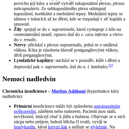
povrchu její kůry a uvnitř vytváří sukapsulární plexus,
plexus
subcapsularis
. Ze subkapsulárního plexu odstupují
kapsulární, kortikální a medulární tepny. Medulární tepny se
táhnou v trámcích až ke dřeni, kde se rozpadají v síť kapilár a
sinusoid.
Žíly
: spojují se do
v. suprarenalis
, která vystupuje z hilu na
ventrolaterální straně, vpravo ústí do
v. cava inferior
a vlevo
do
v. renalis
.
Nervy
: přichází z plexus suprarenalis, jedná se o smíšená
vlákna. Kůra je zásobena hlavně postgangliovými vlákny,
dřeň pregangliovými.
Lymfatické kapiláry
: nachází se v pouzdře, kůře i dřeni a
[
3
]
doprovází pak
v. suprarenalis
, ústí do
n. l. lumbales
.
Nemoci nadledvin
Chronická insuficience –
Morbus Addisoni
(hypofunkce kůry
nadledvin):
Primární
insuficience může být způsobena
autoimunitním
poškozením
, zánětem nebo tumorem. Pacienti jsou slabí,
nevýkonní, ztrácejí chuť k jídlu a hubnou. Objevuje se u nich
zácpa nebo průjem, bolesti břicha či svalů, vyvíjí se
bradykardie
, klesá
krevní tlak
a snižuje se
glykémie
. Na