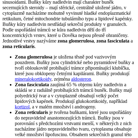
sinusoidami. Buňky kůry nadledvin mají charakter buněk
secernujících steroidy – mají sférické, centrálně uložené jádro, v
cytoplazmě nacházíme mohutně vyvinuté hladké endoplazmatické
retikulum, četné mitochondrie tubulárního typu a lipidové kapénky.
Buňky kůry nadledvin nestřádají sekreční produkty v granulech.
Podle uspořádání trámců se kůra nadledvin dělí do tří
koncentrických vrstev, které u člověka nejsou přesně ohraničeny.
Jednotlivé vrstvy nazýváme
zona glomerulosa
,
zona fasciculata
a
zona reticularis
.
Zona glomerulosa
je uložena těsně pod vazivovým
pouzdrem. Buňky jsou cylindrické nebo pyramidové buňky a
tvoří obloukovitě probíhající trámce připomínající klubíčka,
které jsou obklopeny četnými kapilárami. Buňky produkují
mineralokortikoidy
, zejména
aldosteron
.
Zona fasciculata
zaujímá 65 % objemu kůry nadledvin a
skládá se z radiálně probíhajících trámců buněk. Buňky mají
polyedrický tvar a v cytoplazmě obsahují velký počet
lipidových kapének. Produkují glukokortikoidy, například
kortizol
, a v malém množství i androgeny.
Zona reticularis
je tvořena buňkami, které jsou uspořádány
do nepravidelně anastomozujících trámců. Buňky jsou v
porovnání s předchozími vrstvami menší, v některých z nich
nacházíme jádro nepravidelného tvaru, cytoplasma obsahuje
velké množství lipofuscinu. Obsahem sekrečních granul této