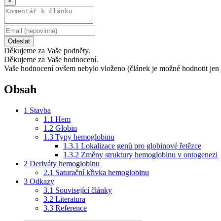
×
Odeslat
Děkujeme za Vaše podněty.
Děkujeme za Vaše hodnocení.
Vaše hodnocení ovšem nebylo vloženo (článek je možné hodnotit jen 
Obsah
1
Stavba
1.1
Hem
1.2
Globin
1.3
Typy hemoglobinu
1.3.1
Lokalizace genů pro globinové řetězce
1.3.2
Změny struktury hemoglobinu v ontogenezi
2
Deriváty hemoglobinu
2.1
Saturační křivka hemoglobinu
3
Odkazy
3.1
Související články
3.2
Literatura
3.3
Reference