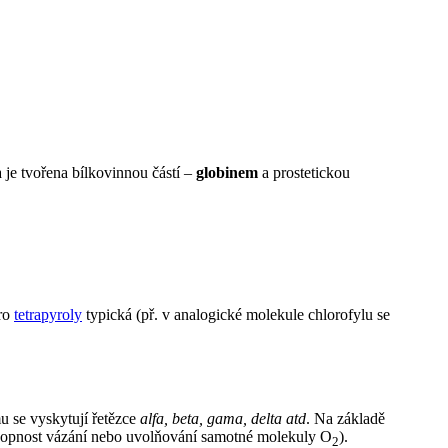
 je tvořena bílkovinnou částí –
globinem
a prostetickou
pro
tetrapyroly
typická (př. v analogické molekule chlorofylu se
u se vyskytují řetězce
alfa, beta, gama, delta atd
. Na základě
hopnost vázání nebo uvolňování samotné molekuly O
).
2