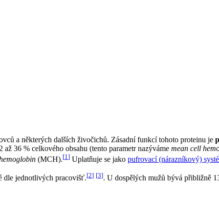
ovců a některých dalších živočichů. Zásadní funkcí tohoto proteinu je
p
 32 až 36 % celkového obsahu (tento parametr nazýváme
mean cell hemo
[
1
]
 hemoglobin
(MCH).
Uplatňuje se jako
pufrovací (nárazníkový) syst
[
2
]
[
3
]
dle jednotlivých pracovišť.
. U dospělých mužů bývá přibližně 13