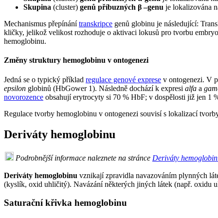
Skupina
(cluster)
genů příbuzných β –genu
je lokalizována 
Mechanismus přepínání
transkripce
genů globinu je následující: Tra
kličky, jelikož velikost rozhoduje o aktivaci lokusů pro tvorbu embr
hemoglobinu.
Změny struktury hemoglobinu v ontogenezi
Jedná se o typický příklad
regulace genové exprese
v ontogenezi. V p
epsilon
globinů (HbGower 1). Následně dochází k expresi
alfa
a
gam
novorozence
obsahují erytrocyty si 70 % HbF; v dospělosti již jen 1 
Regulace tvorby hemoglobinu v ontogenezi souvisí s lokalizací tvorb
Deriváty hemoglobinu
Podrobnější informace naleznete na stránce
Deriváty hemoglobin
Deriváty hemoglobinu
vznikají zpravidla navazováním plynných lát
(kyslík, oxid uhličitý). Navázání některých jiných látek (např. oxid
Saturační křivka hemoglobinu