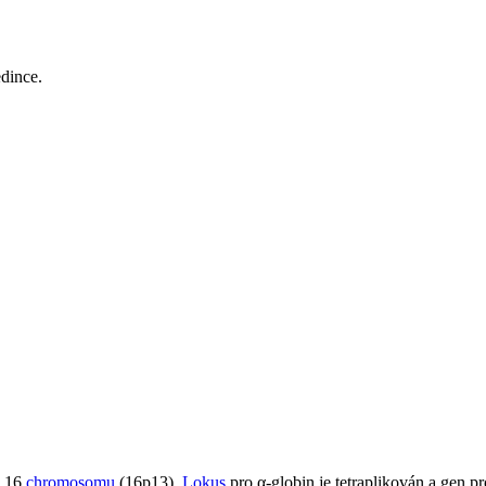
dince.
a 16
chromosomu
(16p13).
Lokus
pro α-globin je tetraplikován a gen p