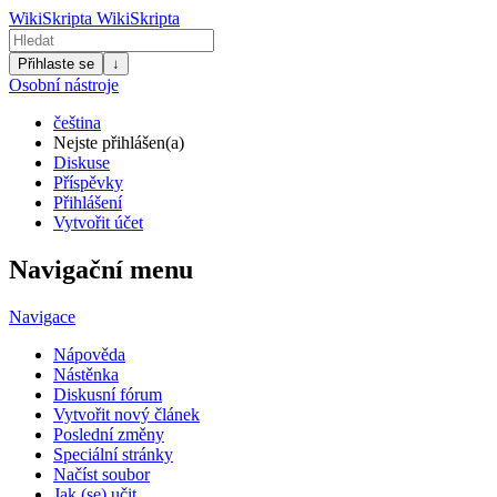
WikiSkripta
WikiSkripta
Přihlaste se
↓
Osobní nástroje
čeština
Nejste přihlášen(a)
Diskuse
Příspěvky
Přihlášení
Vytvořit účet
Navigační menu
Navigace
Nápověda
Nástěnka
Diskusní fórum
Vytvořit nový článek
Poslední změny
Speciální stránky
Načíst soubor
Jak (se) učit