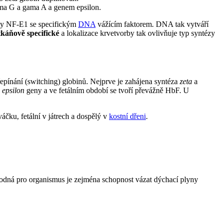
ama G a gama A a genem epsilon.
iny NF-E1 se specifickým
DNA
vážícím faktorem. DNA tak vytváří
tkáňově specifické
a lokalizace krvetvorby tak ovlivňuje typ syntézy
řepínání (switching) globinů. Nejprve je zahájena syntéza
zeta
a
a
epsilon
geny a ve fetálním období se tvoří převážně HbF. U
čku, fetální v játrech a dospělý v
kostní dřeni
.
hodná pro organismus je zejména schopnost vázat dýchací plyny