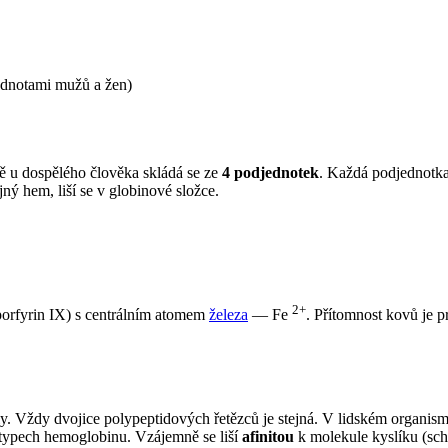
hodnotami mužů a žen)
ě u dospělého člověka skládá se ze
4 podjednotek
. Každá podjednotka
ný hem, liší se v globinové složce.
2+
orfyrin IX) s centrálním atomem
železa
— Fe
. Přítomnost kovů je 
y. Vždy dvojice polypeptidových řetězců je stejná. V lidském organism
 typech hemoglobinu. Vzájemně se liší
afinitou
k molekule kyslíku (sc