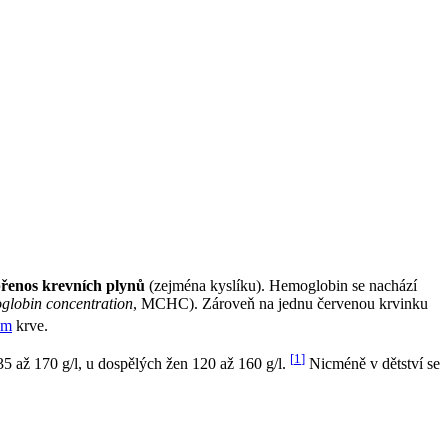
řenos krevních plynů
(zejména kyslíku). Hemoglobin se nachází
globin concentration
, MCHC). Zároveň na jednu červenou krvinku
ém
krve.
[
1
]
5 až 170 g/l, u dospělých žen 120 až 160 g/l.
Nicméně v dětství se