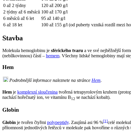
0 až 2 týdny
120 až 200 g/l
2 týdny až 6 měsíců
100 až 170 g/l
6 měsíců až 6 let
95 až 140 g/l
6 až 18 let
100 až 155 g/l (od puberty vzniká rozdíl mezi 
Stavba
Molekula hemoglobinu je
sférického tvaru
a ve své nejběžnější form
(nebílkovinnou) částí –
hemem
. Všechny lidské hemoglobiny mají stej
Hem
Podrobnější informace naleznete na stránce
Hem
.
Hem
je
komplexní sloučenina
tvořená tetrapyrolovým kruhem (protop
nachází hořečnatý ion, ve vitamínu B
se nachází kobalt).
12
Globin
[
1
]
Globin
je tvořen čtyřmi
polypeptidy
. Zaujímá asi 96 %
celé molekul
přítomnosti jednotlivých řetězců v molekule pak hovoříme o různých