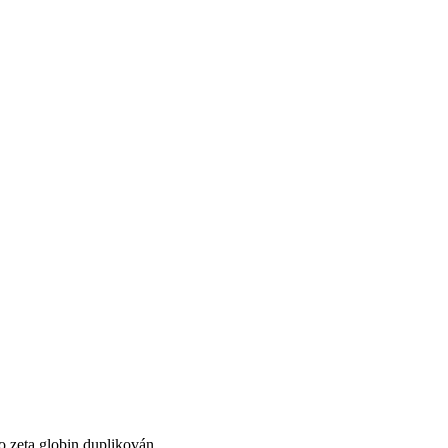
ro zeta globin duplikován.