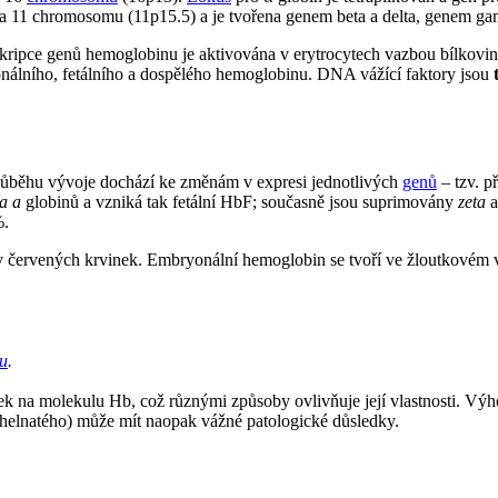
na 11 chromosomu (11p15.5) a je tvořena genem beta a delta, genem g
nskripce genů hemoglobinu je aktivována v erytrocytech vazbou bílkov
yonálního, fetálního a dospělého hemoglobinu. DNA vážící faktory jsou
ůběhu vývoje dochází ke změnám v expresi jednotlivých
genů
– tzv. p
a a
globinů a vzniká tak fetální HbF; současně jsou suprimovány
zeta
%.
y červených krvinek. Embryonální hemoglobin se tvoří ve žloutkovém vá
u
.
ek na molekulu Hb, což různými způsoby ovlivňuje její vlastnosti. Vý
u uhelnatého) může mít naopak vážné patologické důsledky.