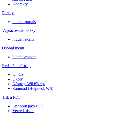
Kontakty
Portály
hidden-portals
Vypracované otázky
hidden-exam
Osobní menu
hidden-custom
Redakční nástroje
Údržba
Úkoly
Nástroje WikiSkript
Zammad (Helpdesk WS)
Tisk a PDF
Stáhnout jako PDF
Verze k tisku