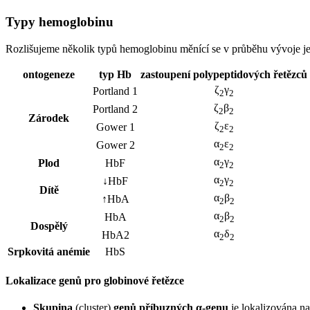
Typy hemoglobinu
Rozlišujeme několik typů hemoglobinu měnící se v průběhu vývoje je
ontogeneze
typ Hb
zastoupení polypeptidových řetězců
ζ
γ
Portland 1
2
2
ζ
β
Portland 2
2
2
Zárodek
ζ
ε
Gower 1
2
2
α
ε
Gower 2
2
2
α
γ
Plod
HbF
2
2
α
γ
↓HbF
2
2
Dítě
α
β
↑HbA
2
2
α
β
HbA
2
2
Dospělý
α
δ
HbA2
2
2
Srpkovitá anémie
HbS
Lokalizace genů pro globinové řetězce
Skupina
(cluster)
genů příbuzných α-genu
je lokalizována n