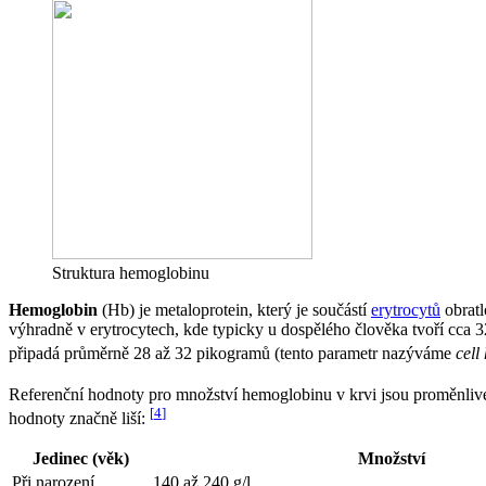
Struktura hemoglobinu
Hemoglobin
(Hb) je metaloprotein, který je součástí
erytrocytů
obratl
výhradně v erytrocytech, kde typicky u dospělého člověka tvoří cca
připadá průměrně 28 až 32 pikogramů (tento parametr nazýváme
cell
Referenční hodnoty pro množství hemoglobinu v krvi jsou proměnlivé 
[
4
]
hodnoty značně liší:
Jedinec (věk)
Množství
Při narození
140 až 240 g/l