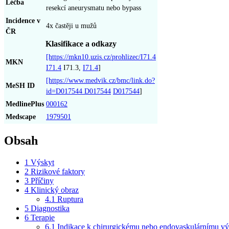
Léčba
resekcí aneurysmatu nebo bypass
Incidence v
4x častěji u mužů
ČR
Klasifikace a odkazy
[https://mkn10.uzis.cz/prohlizec/I71.4
MKN
I71.4
I71.3,
I71.4
]
[https://www.medvik.cz/bmc/link.do?
MeSH ID
id=D017544 D017544
D017544
]
MedlinePlus
000162
Medscape
1979501
Obsah
1
Výskyt
2
Rizikové faktory
3
Příčiny
4
Klinický obraz
4.1
Ruptura
5
Diagnostika
6
Terapie
6.1
Indikace k chirurgickému nebo endovaskulárnímu v