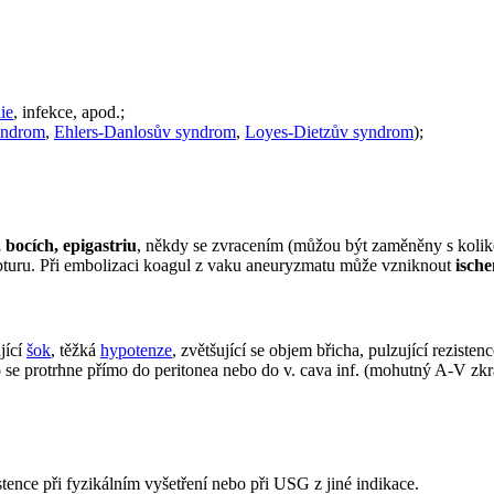
ie
, infekce, apod.;
yndrom
,
Ehlers-Danlosův syndrom
,
Loyes-Dietzův syndrom
);
 bocích, epigastriu
, někdy se zvracením (můžou být zaměněny s koli
upturu. Při embolizaci koagul z vaku aneuryzmatu může vzniknout
isch
jící
šok
, těžká
hypotenze
, zvětšující se objem břicha, pulzující reziste
se protrhne přímo do peritonea nebo do v. cava inf. (mohutný A-V zkra
ence při fyzikálním vyšetření nebo při USG z jiné indikace.