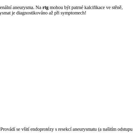
arenální aneurysma. Na
rtg
mohou být patrné kalcifikace ve stěně,
ysmat je diagnostikováno až při symptomech!
, Provádí se všití endoprotézy s resekcí aneurysmatu (a našitím odstupu