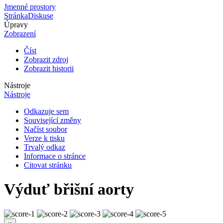
Jmenné prostory
Stránka
Diskuse
Úpravy
Zobrazení
Číst
Zobrazit zdroj
Zobrazit historii
Nástroje
Nástroje
Odkazuje sem
Související změny
Načíst soubor
Verze k tisku
Trvalý odkaz
Informace o stránce
Citovat stránku
Výduť břišní aorty