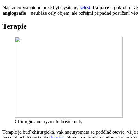
Nad aneurysmatem může být slyšitelný
šelest
.
Palpace
– pokud můžeme
angiografie
– neukáže celý objem, ale ozřejmí případné postižení vět
Terapie
Chirurgie aneuryzmatu břišní aorty
Terapie je buď chirurgická, vak aneurysmatu se podélně otevře, všije s
viscerálních tepen) nebo
bypass
. Nověji se provádí endovaskulární z