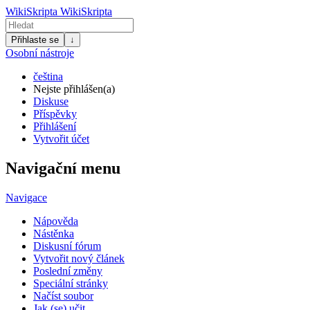
WikiSkripta
WikiSkripta
Přihlaste se
↓
Osobní nástroje
čeština
Nejste přihlášen(a)
Diskuse
Příspěvky
Přihlášení
Vytvořit účet
Navigační menu
Navigace
Nápověda
Nástěnka
Diskusní fórum
Vytvořit nový článek
Poslední změny
Speciální stránky
Načíst soubor
Jak (se) učit