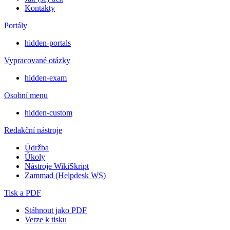
Kontakty
Portály
hidden-portals
Vypracované otázky
hidden-exam
Osobní menu
hidden-custom
Redakční nástroje
Údržba
Úkoly
Nástroje WikiSkript
Zammad (Helpdesk WS)
Tisk a PDF
Stáhnout jako PDF
Verze k tisku