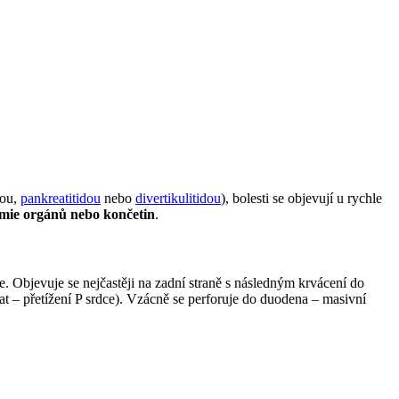
kou,
pankreatitidou
nebo
divertikulitidou
), bolesti se objevují u rychle
emie orgánů nebo končetin
.
nce. Objevuje se nejčastěji na zadní straně s následným krvácení do
t – přetížení P srdce). Vzácně se perforuje do duodena – masivní