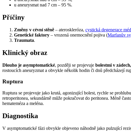
u aneurysmat nad 7 cm – 95 %.
Příčiny
Změny v cévní stěně
– ateroskleróza,
cystická degenerace méd
Genetické faktory
– vrozená onemocnění pojiva (
Marfanův s
Traumata
.
Klinický obraz
Dlouho je asymptomatické
, později se projevuje
bolestmi
v zádech,
rostoucích aneuryzmat a obvykle několik hodin či dnů předcházejí r
Ruptura
Ruptura se projevuje jako krutá, agonizující bolest, rychle se prohlubu
retroperitonea, sekundárně může pokračovat do peritonea. Méně často 
hemateméza a meléna.
Diagnostika
V asymptomatické fázi obvykle objeveno náhodně jako pulzující rezist