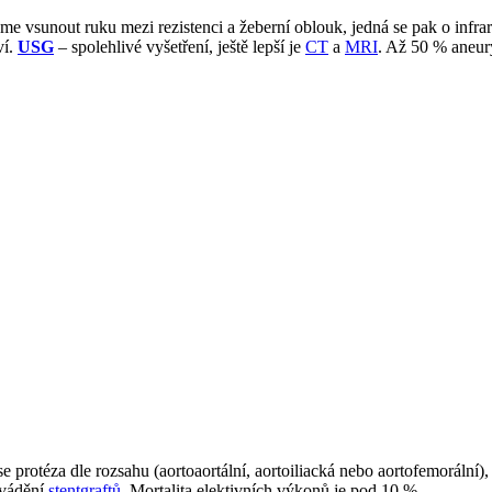
 vsunout ruku mezi rezistenci a žeberní oblouk, jedná se pak o infr
ví.
USG
– spolehlivé vyšetření, ještě lepší je
CT
a
MRI
. Až 50 % aneur
e protéza dle rozsahu (aortoaortální, aortoiliacká nebo aortofemorální)
avádění
stentgraftů
. Mortalita elektivních výkonů je pod 10 %.