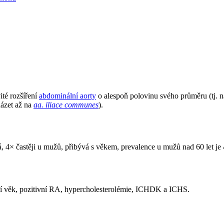
té rozšíření
abdominální aorty
o alespoň polovinu svého průměru (tj. 
házet až na
aa. iliace communes
).
á, 4× častěji u mužů, přibývá s věkem, prevalence u mužů nad 60 let je
ší věk, pozitivní RA, hypercholesterolémie, ICHDK a ICHS.