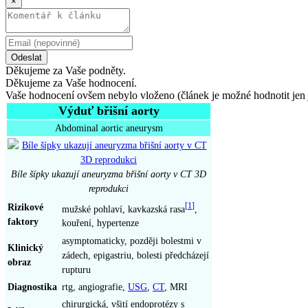
×
Odeslat
Děkujeme za Vaše podněty.
Děkujeme za Vaše hodnocení.
Vaše hodnocení ovšem nebylo vloženo (článek je možné hodnotit jen 
Výduť břišní aorty
Abdominal aortic aneurysm
Bíle šípky ukazují aneuryzma břišní aorty v CT 3D
reprodukci
Rizikové
[
1
]
mužské pohlaví, kavkazská rasa
,
faktory
kouření, hypertenze
asymptomaticky, později bolestmi v
Klinický
zádech, epigastriu, bolesti předcházejí
obraz
rupturu
Diagnostika
rtg, angiografie,
USG
,
CT
, MRI
chirurgická, všití endoprotézy s