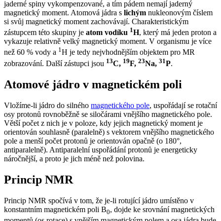
jaderné spiny vykompenzované, a tím pádem nemají jaderný
magnetický moment. Atomová jádra s
lichým
nukleonovým číslem
si svůj magnetický moment zachovávají. Charakteristickým
1
zástupcem této skupiny je
atom vodíku
H
, který má jeden proton a
vykazuje relativně velký magnetický moment. V organismu je více
1
než 60 % vody a
H je tedy nejvhodnějším objektem pro MR
13
19
23
31
zobrazování. Další zástupci jsou
C,
F,
Na,
P
.
Atomové jádro v magnetickém poli
Vložíme-li jádro do silného
magnetického pole
, uspořádají se rotační
osy protonů rovnoběžně se siločárami vnějšího magnetického pole.
Větší počet z nich je v poloze, kdy jejich magnetický moment je
orientován souhlasně (paralelně) s vektorem vnějšího magnetického
pole a menší počet protonů je orientován opačně (o 180°,
antiparalelně). Antiparalelní uspořádání protonů je energeticky
náročnější, a proto je jich méně než polovina.
Princip NMR
Princip NMR spočívá v tom, že je-li rotující jádro umístěno v
konstantním magnetickém poli B
, dojde ke srovnání magnetických
0
momentů (os rotace) s vnějším magnetickým polem a osa jádra bude