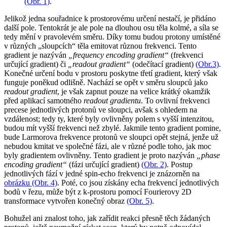
(Obr. 1)
.
Jelikož jedna souřadnice k prostorovému určení nestačí, je přidáno
další pole. Tentokrát je ale pole na dlouhou osu těla kolmé, a síla se
tedy mění v pravolevém směru. Díky tomu budou protony umístěné
v různých „sloupcích“ těla emitovat různou frekvenci. Tento
gradient je nazýván
„frequency encoding gradient“
(frekvenci
určující gradient) či
„readout gradient“
(odečítací gradient)
(Obr.3)
.
Konečné určení bodu v prostoru poskytne třetí gradient, který však
funguje poněkud odlišně. Nachází se opět v směru sloupců jako
readout gradient
, je však zapnut pouze na velice krátký okamžik
před aplikací samotného
readout gradientu
. To ovlivní frekvenci
precese jednotlivých protonů ve sloupci, avšak s ohledem na
vzdálenost; tedy ty, které byly ovlivněny polem s vyšší intenzitou,
budou mít vyšší frekvenci než zbylé. Jakmile tento gradient pomine,
bude Larmorova frekvence protonů ve sloupci opět stejná, jenže už
nebudou kmitat ve společné fázi, ale v různé podle toho, jak moc
byly gradientem ovlivněny. Tento gradient je proto nazýván
„phase
encoding gradient“
(fázi určující gradient)
(Obr. 2)
. Postup
jednotlivých fází v jedné spin-echo frekvenci je znázorněn na
obrázku (Obr. 4)
. Poté, co jsou získány echa frekvencí jednotlivých
bodů v řezu, může být z k-prostoru pomocí Fourierovy 2D
transformace vytvořen konečný obraz
(Obr. 5)
.
Bohužel ani znalost toho, jak zařídit reakci přesně těch žádaných