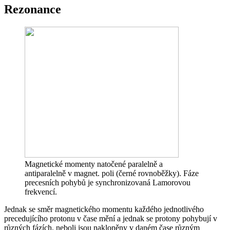
Rezonance
Magnetické momenty natočené paralelně a
antiparalelně v magnet. poli (černé rovnoběžky). Fáze
precesních pohybů je synchronizovaná Lamorovou
frekvencí.
Jednak se směr magnetického momentu každého jednotlivého
precedujícího protonu v čase mění a jednak se protony pohybují v
různých fázích, neboli jsou nakloněny v daném čase různým