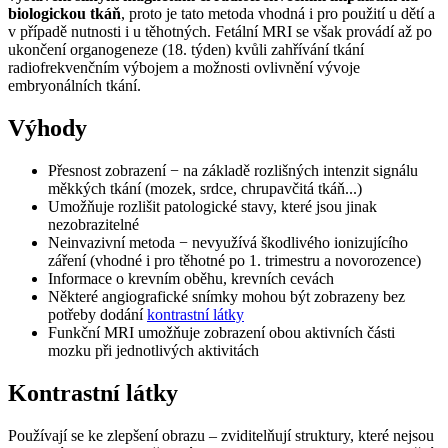
biologickou tkáň
, proto je tato metoda vhodná i pro použití u dětí a
v případě nutnosti i u těhotných. Fetální MRI se však provádí až po
ukončení organogeneze (18. týden) kvůli zahřívání tkání
radiofrekvenčním výbojem a možnosti ovlivnění vývoje
embryonálních tkání.
Výhody
Přesnost zobrazení − na základě rozlišných intenzit signálu
měkkých tkání (mozek, srdce, chrupavčitá tkáň...)
Umožňuje rozlišit patologické stavy, které jsou jinak
nezobrazitelné
Neinvazivní metoda − nevyužívá škodlivého ionizujícího
záření (vhodné i pro těhotné po 1. trimestru a novorozence)
Informace o krevním oběhu, krevních cevách
Některé angiografické snímky mohou být zobrazeny bez
potřeby dodání
kontrastní látky
Funkční MRI umožňuje zobrazení obou aktivních části
mozku při jednotlivých aktivitách
Kontrastní látky
Používají se ke zlepšení obrazu – zviditelňují struktury, které nejsou