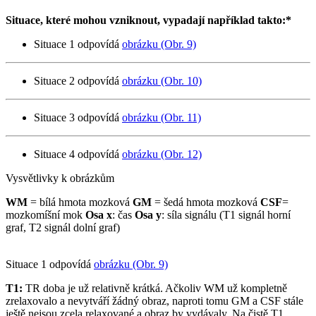
Situace, které mohou vzniknout, vypadají například takto:*
Situace 1 odpovídá
obrázku (Obr. 9)
Situace 2 odpovídá
obrázku (Obr. 10)
Situace 3 odpovídá
obrázku (Obr. 11)
Situace 4 odpovídá
obrázku (Obr. 12)
Vysvětlivky k obrázkům
WM
= bílá hmota mozková
GM
= šedá hmota mozková
CSF
=
mozkomíšní mok
Osa x
: čas
Osa y
: síla signálu (T1 signál horní
graf, T2 signál dolní graf)
Situace 1 odpovídá
obrázku (Obr. 9)
T1:
TR doba je už relativně krátká. Ačkoliv WM už kompletně
zrelaxovalo a nevytváří žádný obraz, naproti tomu GM a CSF stále
ještě nejsou zcela relaxované a obraz by vydávaly. Na čistě T1