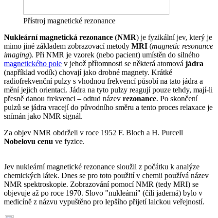
Přístroj magnetické rezonance
Nukleární magnetická rezonance
(
NMR
) je fyzikální jev, který je
mimo jiné základem zobrazovací metody
MRI
(
magnetic resonance
imaging
). Při NMR je vzorek (nebo pacient) umístěn do silného
magnetického pole
v jehož přítomnosti se některá atomová
jádra
(například vodík) chovají jako drobné magnety. Krátké
radiofrekvenční pulzy s vhodnou frekvencí působí na tato jádra a
mění jejich orientaci. Jádra na tyto pulzy reagují pouze tehdy, mají-li
přesně danou frekvenci – odtud název
rezonance
. Po skončení
pulzů se jádra vracejí do původního směru a tento proces relaxace je
snímán jako NMR signál.
Za objev NMR obdrželi v roce 1952 F. Bloch a H. Purcell
Nobelovu cenu
ve fyzice.
Jev nukleární magnetické rezonance sloužil z počátku k analýze
chemických látek. Dnes se pro toto použití v chemii používá název
NMR spektroskopie. Zobrazování pomocí NMR (tedy MRI) se
objevuje až po roce 1970. Slovo "nukleární" (čili jaderná) bylo v
medicíně z názvu vypuštěno pro lepšího přijetí laickou veřejností.