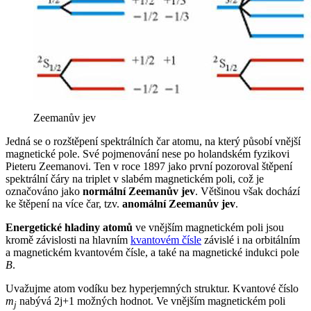
Zeemanův jev
Jedná se o rozštěpení spektrálních čar atomu, na který působí vnější
magnetické pole. Své pojmenování nese po holandském fyzikovi
Pieteru Zeemanovi. Ten v roce 1897 jako první pozoroval štěpení
spektrální čáry na triplet v slabém magnetickém poli, což je
označováno jako
normální Zeemanův jev
. Většinou však dochází
ke štěpení na více čar, tzv.
anomální Zeemanův jev
.
Energetické hladiny atomů
ve vnějším magnetickém poli jsou
kromě závislosti na hlavním
kvantovém čísle
závislé i na orbitálním
a magnetickém kvantovém čísle, a také na magnetické indukci pole
B
.
Uvažujme atom vodíku bez hyperjemných struktur. Kvantové číslo
m
nabývá 2j+1 možných hodnot. Ve vnějším magnetickém poli
j