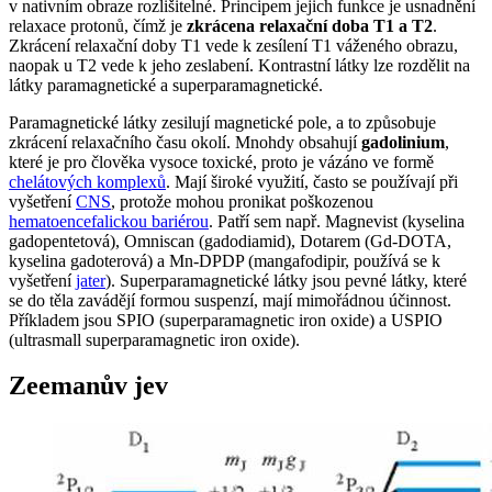
v nativním obraze rozlišitelné. Principem jejich funkce je usnadnění
relaxace protonů, čímž je
zkrácena relaxační doba T1 a T2
.
Zkrácení relaxační doby T1 vede k zesílení T1 váženého obrazu,
naopak u T2 vede k jeho zeslabení. Kontrastní látky lze rozdělit na
látky paramagnetické a superparamagnetické.
Paramagnetické látky zesilují magnetické pole, a to způsobuje
zkrácení relaxačního času okolí. Mnohdy obsahují
gadolinium
,
které je pro člověka vysoce toxické, proto je vázáno ve formě
chelátových komplexů
. Mají široké využití, často se používají při
vyšetření
CNS
, protože mohou pronikat poškozenou
hematoencefalickou bariérou
. Patří sem např. Magnevist (kyselina
gadopentetová), Omniscan (gadodiamid), Dotarem (Gd-DOTA,
kyselina gadoterová) a Mn-DPDP (mangafodipir, používá se k
vyšetření
jater
). Superparamagnetické látky jsou pevné látky, které
se do těla zavádějí formou suspenzí, mají mimořádnou účinnost.
Příkladem jsou SPIO (superparamagnetic iron oxide) a USPIO
(ultrasmall superparamagnetic iron oxide).
Zeemanův jev