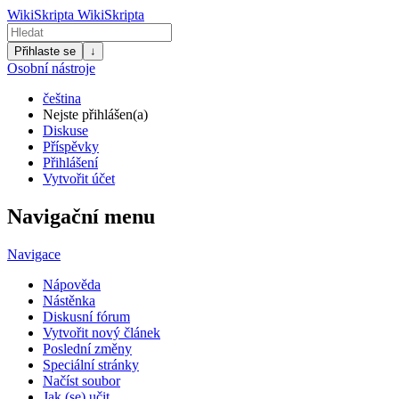
WikiSkripta
WikiSkripta
Přihlaste se
↓
Osobní nástroje
čeština
Nejste přihlášen(a)
Diskuse
Příspěvky
Přihlášení
Vytvořit účet
Navigační menu
Navigace
Nápověda
Nástěnka
Diskusní fórum
Vytvořit nový článek
Poslední změny
Speciální stránky
Načíst soubor
Jak (se) učit