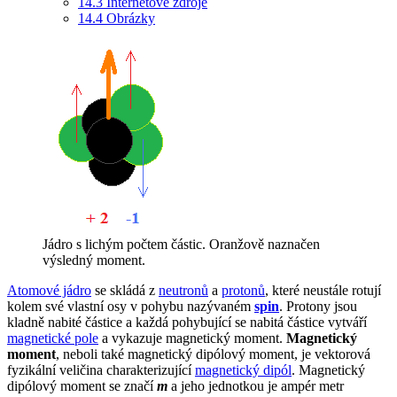
14.3
Internetové zdroje
14.4
Obrázky
Jádro s lichým počtem částic. Oranžově naznačen
výsledný moment.
Atomové jádro
se skládá z
neutronů
a
protonů
, které neustále rotují
kolem své vlastní osy v pohybu nazývaném
spin
. Protony jsou
kladně nabité částice a každá pohybující se nabitá částice vytváří
magnetické pole
a vykazuje magnetický moment.
Magnetický
moment
, neboli také magnetický dipólový moment, je vektorová
fyzikální veličina charakterizující
magnetický dipól
. Magnetický
dipólový moment se značí
m
a jeho jednotkou je ampér metr