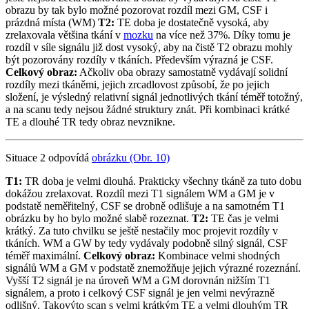
obrazu by tak bylo možné pozorovat rozdíl mezi GM, CSF i
prázdná místa (WM)
T2:
TE doba je dostatečně vysoká, aby
zrelaxovala většina tkání v
mozku
na více než 37%. Díky tomu je
rozdíl v síle signálu již dost vysoký, aby na čistě T2 obrazu mohly
být pozorovány rozdíly v tkáních. Především výrazná je CSF.
Celkový obraz:
Ačkoliv oba obrazy samostatně vydávají solidní
rozdíly mezi tkáněmi, jejich zrcadlovost způsobí, že po jejich
složení, je výsledný relativní signál jednotlivých tkání téměř totožný,
a na scanu tedy nejsou žádné struktury znát. Při kombinaci krátké
TE a dlouhé TR tedy obraz nevznikne.
Situace 2 odpovídá
obrázku (Obr. 10)
T1:
TR doba je velmi dlouhá. Prakticky všechny tkáně za tuto dobu
dokážou zrelaxovat. Rozdíl mezi T1 signálem WM a GM je v
podstatě neměřitelný, CSF se drobně odlišuje a na samotném T1
obrázku by ho bylo možné slabě rozeznat.
T2:
TE čas je velmi
krátký. Za tuto chvilku se ještě nestačily moc projevit rozdíly v
tkáních. WM a GW by tedy vydávaly podobně silný signál, CSF
téměř maximální.
Celkový obraz:
Kombinace velmi shodných
signálů WM a GM v podstatě znemožňuje jejich výrazné rozeznání.
Vyšší T2 signál je na úroveň WM a GM dorovnán nižším T1
signálem, a proto i celkový CSF signál je jen velmi nevýrazně
odlišný. Takovýto scan s velmi krátkým TE a velmi dlouhým TR