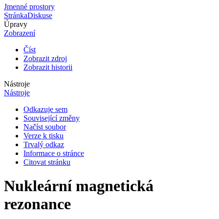
Jmenné prostory
Stránka
Diskuse
Úpravy
Zobrazení
Číst
Zobrazit zdroj
Zobrazit historii
Nástroje
Nástroje
Odkazuje sem
Související změny
Načíst soubor
Verze k tisku
Trvalý odkaz
Informace o stránce
Citovat stránku
Nukleární magnetická
rezonance