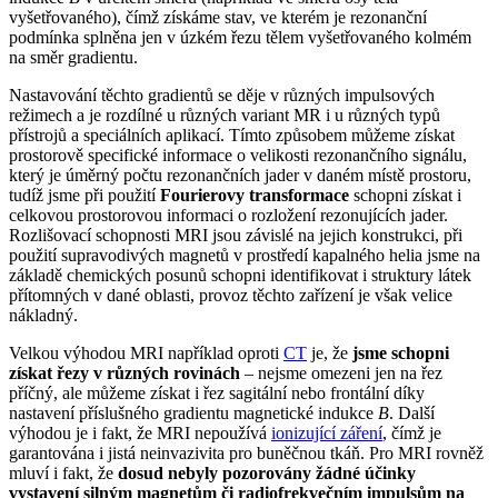
vyšetřovaného), čímž získáme stav, ve kterém je rezonanční
podmínka splněna jen v úzkém řezu tělem vyšetřovaného kolmém
na směr gradientu.
Nastavování těchto gradientů se děje v různých impulsových
režimech a je rozdílné u různých variant MR i u různých typů
přístrojů a speciálních aplikací. Tímto způsobem můžeme získat
prostorově specifické informace o velikosti rezonančního signálu,
který je úměrný počtu rezonančních jader v daném místě prostoru,
tudíž jsme při použití
Fourierovy transformace
schopni získat i
celkovou prostorovou informaci o rozložení rezonujících jader.
Rozlišovací schopnosti MRI jsou závislé na jejich konstrukci, při
použití supravodivých magnetů v prostředí kapalného helia jsme na
základě chemických posunů schopni identifikovat i struktury látek
přítomných v dané oblasti, provoz těchto zařízení je však velice
nákladný.
Velkou výhodou MRI například oproti
CT
je, že
jsme schopni
získat řezy v různých rovinách
– nejsme omezeni jen na řez
příčný, ale můžeme získat i řez sagitální nebo frontální díky
nastavení příslušného gradientu magnetické indukce
B
. Další
výhodou je i fakt, že MRI nepoužívá
ionizující záření
, čímž je
garantována i jistá neinvazivita pro buněčnou tkáň. Pro MRI rovněž
mluví i fakt, že
dosud nebyly pozorovány žádné účinky
vystavení silným magnetům či radiofrekvečním impulsům na