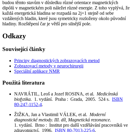
budou těmto stavům v důsledku různé orientace magnetických
dipólů v magnetickém poli náležet různé energie. Z toho vyplývá, že
každá energetická hladina se rozpadá na 2j+1 stejně od sebe
vzdálených hladin, které jsou symetricky rozloženy okolo původní
hladiny. Rozštěpení čar je větší pro silnější pole.
Odkazy
Související články
Principy diagnostických zobrazovacích metod
Zobrazovací metody v neurochirurgii
Speciální aplikace NMR
Použitá literatura
NAVRÁTIL, Leoš a Jozef ROSINA, et al.
Medicínská
biofyzika.
1. vydání. Praha : Grada, 2005. 524 s.
ISBN
80-247-1152-4
.
ŽIŽKA, Jan a Vlastimil VÁLEK, et al.
Moderní
diagnostické metody. III. díl, Magnetická rezonance.
1. vydání. Brno : Institut pro další vzdělávání pracovníků ve
zdravotnictví, 1996.
ISBN 80-7013-225-6
.