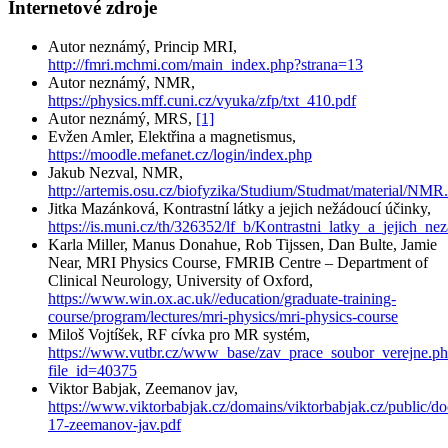
Internetové zdroje
Autor neznámý, Princip MRI,
http://fmri.mchmi.com/main_index.php?strana=13
Autor neznámý, NMR,
https://physics.mff.cuni.cz/vyuka/zfp/txt_410.pdf
Autor neznámý, MRS,
[1]
Evžen Amler, Elektřina a magnetismus,
https://moodle.mefanet.cz/login/index.php
Jakub Nezval, NMR,
http://artemis.osu.cz/biofyzika/Studium/Studmat/material/NMR
Jitka Mazánková, Kontrastní látky a jejich nežádoucí účinky,
https://is.muni.cz/th/326352/lf_b/Kontrastni_latky_a_jejich_ne
Karla Miller, Manus Donahue, Rob Tijssen, Dan Bulte, Jamie
Near, MRI Physics Course, FMRIB Centre – Department of
Clinical Neurology, University of Oxford,
https://www.win.ox.ac.uk//education/graduate-training-
course/program/lectures/mri-physics/mri-physics-course
Miloš Vojtíšek, RF cívka pro MR systém,
https://www.vutbr.cz/www_base/zav_prace_soubor_verejne.p
file_id=40375
Viktor Babjak, Zeemanov jav,
https://www.viktorbabjak.cz/domains/viktorbabjak.cz/public/do
17-zeemanov-jav.pdf