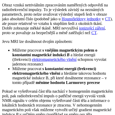
Obraz vzniká netriviálním zpracováním naměřených odpovědí na
radiofrekvenční impulzy. To je výsledek závislý na neznámých
parametrech, proto nelze uvažovat výsledný stupeň šedi v obraze
jako absolutní číslo (podobně jako u
Hounsfieldovy jednotky
v
CT
),
ale pouze relativně ve vztahu k stupňům šedi z okolních tkání.
Dobře zobrazuje měkké tkáně. MRI nevyužívá
ionizující záření
,
proto se považuje za bezpečnější a méně zatěžující než
CT
.
Jevu MRI lze dosáhnout dvojím způsobem:
Můžeme pracovat
s vnějším magnetickým polem o
konstantní magnetické indukci
B
a hledat energii
(|frekvenci)
elektromagnetického vlnění
schopnou vyvolat
jadernou rezonanci
Můžeme pracovat
s
konstantní energií (frekvencí)
elektromagnetického vlnění
a hledáme takovou hodnotu
magnetické indukce B, při které dosáhneme rezonance – v
tomto případě
měníme hodnotu Larmorovy precese
Pokud se vyšetřovaná část těla nachází v homogenním magnetickém
poli, pak radiofrekvenční impuls o patřičné energii vyvolá vznik
NMR-signálu v celém objemu vyšetřované části těla a informace o
lokálních hodnotách rezonance je ztracena. V nehomogenním
magnetickém poli však můžeme vytvořit určitý gradient magnetické
indukce
B
v určitém směru (například ve směru osy těla