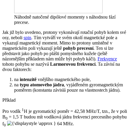
Náhodně natočené dipólové momenty s náhodnou fází
precese.
Jak již bylo uvedeno, protony vykonávají rotační pohyb kolem své
osy, neboli
spin
. Tím vytváří ve svém okolí magnetické pole a
vykazují magnetický moment. Mimo to protony umístěné v
magnetickém poli vykazují ještě
pohyb precesní
. Ten si lze
představit jako pohyb po plášti pomyslného kužele (ještě
názornějším příkladem nám může být pohyb káči).
Frekvence
tohoto pohybu se nazývá
Larmorovou frekvencí
. Ta závisí na
dvou faktorech:
na
intenzitě
vnějšího magnetického pole,
na
typu atomového jádra
, vyjádřeném gyromagnetickým
poměrem (konstanta závislá pouze na vlastnostech jádra).
Příklad
1
Pro vodík
H je gyromatický poměr = 42,58 MHz/T, tzn., že v poli
B
= 1,5 T budou mít vodíková jádra frekvenci precesního pohybu
0
f
64 MHz.
0