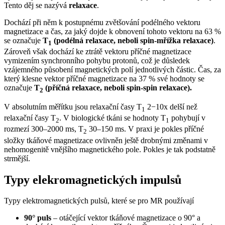
Tento děj se nazývá
relaxace
.
Dochází při něm k postupnému zvětšování podélného vektoru
magnetizace a čas, za jaký dojde k obnovení tohoto vektoru na 63 %
se označuje
T
(podélná relaxace, neboli spin-mřížka relaxace)
.
1
Zároveň však dochází ke ztrátě vektoru příčné magnetizace
vymizením synchronního pohybu protonů, což je důsledek
vzájemného působení magnetických polí jednotlivých částic. Čas, za
který klesne vektor příčné magnetizace na 37 % své hodnoty se
označuje
T
(příčná relaxace, neboli spin-spin relaxace).
2
V absolutním měřítku jsou relaxační časy T
2−10x delší než
1
relaxační časy T
. V biologické tkáni se hodnoty T
pohybují v
2
1
rozmezí 300–2000 ms, T
30–150 ms. V praxi je pokles příčné
2
složky tkáňové magnetizace ovlivněn ještě drobnými změnami v
nehomogenitě vnějšího magnetického pole. Pokles je tak podstatně
strmější.
Typy elekromagnetických impulsů
Typy elektromagnetických pulsů, které se pro MR používají
90° puls
– otáčející vektor tkáňové magnetizace o 90° a