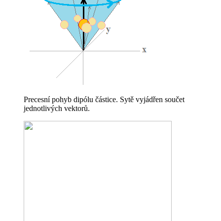
Precesní pohyb dipólu částice. Sytě vyjádřen součet
jednotlivých vektorů.