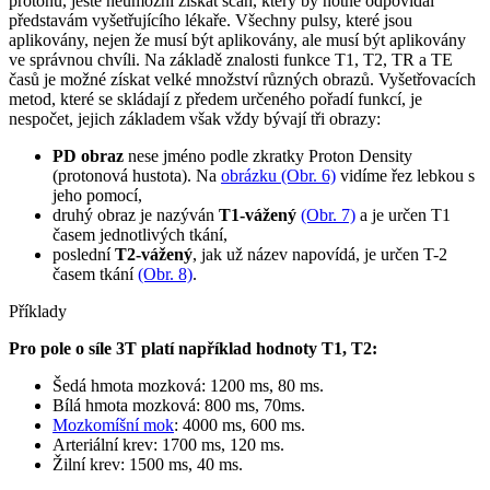
protonů, ještě neumožní získat scan, který by notně odpovídal
představám vyšetřujícího lékaře. Všechny pulsy, které jsou
aplikovány, nejen že musí být aplikovány, ale musí být aplikovány
ve správnou chvíli. Na základě znalosti funkce T1, T2, TR a TE
časů je možné získat velké množství různých obrazů. Vyšetřovacích
metod, které se skládají z předem určeného pořadí funkcí, je
nespočet, jejich základem však vždy bývají tři obrazy:
PD obraz
nese jméno podle zkratky Proton Density
(protonová hustota). Na
obrázku (Obr. 6)
vidíme řez lebkou s
jeho pomocí,
druhý obraz je nazýván
T1-vážený
(Obr. 7)
a je určen T1
časem jednotlivých tkání,
poslední
T2-vážený
, jak už název napovídá, je určen T-2
časem tkání
(Obr. 8)
.
Příklady
Pro pole o síle 3T platí například hodnoty T1, T2:
Šedá hmota mozková: 1200 ms, 80 ms.
Bílá hmota mozková: 800 ms, 70ms.
Mozkomíšní mok
: 4000 ms, 600 ms.
Arteriální krev: 1700 ms, 120 ms.
Žilní krev: 1500 ms, 40 ms.