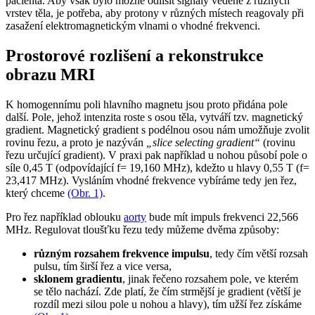
pacienta. Aby však bylo možné odlišit signály vedené z různých
vrstev těla, je potřeba, aby protony v různých místech reagovaly při
zasažení elektromagnetickým vlnami o vhodné frekvenci.
Prostorové rozlišení a rekonstrukce
obrazu MRI
K homogennímu poli hlavního magnetu jsou proto přidána pole
další. Pole, jehož intenzita roste s osou těla, vytváří tzv. magnetický
gradient. Magnetický gradient s podélnou osou nám umožňuje zvolit
rovinu řezu, a proto je nazýván
„slice selecting gradient“
(rovinu
řezu určující gradient). V praxi pak například u nohou působí pole o
síle 0,45 T (odpovídající f= 19,160 MHz), kdežto u hlavy 0,55 T (f=
23,417 MHz). Vysláním vhodné frekvence vybíráme tedy jen řez,
který chceme
(Obr. 1)
.
Pro řez například oblouku
aorty
bude mít impuls frekvenci 22,566
MHz. Regulovat tloušťku řezu tedy můžeme dvěma způsoby:
různým rozsahem frekvence impulsu
, tedy čím větší rozsah
pulsu, tím širší řez a vice versa,
sklonem gradientu
, jinak řečeno rozsahem pole, ve kterém
se tělo nachází. Zde platí, že čím strmější je gradient (větší je
rozdíl mezi silou pole u nohou a hlavy), tím užší řez získáme