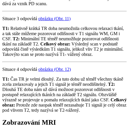
dává za vznik PD scanu.
Situace 3 odpovídá
obrázku (Obr. 11)
T1:
Relativně krátká TR doba neumožnila celkovou relaxaci tkání,
a tak stále můžeme pozorovat odlišnosti v T1 signálu WM, GM i
CSF.
T2:
Minimální TE téměř neumožňuje pozorovat odlišnosti
tkání na základě T2.
Celkový obraz:
Výsledný scan v podstatě
odpovídá čistě výsledkům T1 signálu, jelikož vliv T2 je minimální.
Takovýto scan se proto nazývá T1- vážený obraz.
Situace 4 odpovídá
obrázku (Obr. 12)
T1:
Čas TR je velmi dlouhý. Za tuto dobu už téměř všechny tkáně
zcela zrelaxovaly a jejich T1 signál je téměř neodlišitelný.
T2:
Dlouhá TE doba nám už dává možnost pozorovat odlišnosti v
postupně relaxujících tkáních na základě T2 signálu. Obzvláště
výrazně se projevuje u pomalu relaxujících tkání jako CSF.
Celkový
obraz:
Protože zde naopak téměř nezasahuje T1 signál je celý obraz
pod vlivem T2, tedy nazývá se T2-vážený.
Zobrazování MRI