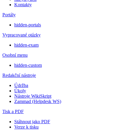
Kontakty
Portály
hidden-portals
Vypracované otázky
hidden-exam
Osobní menu
hidden-custom
Redakční nástroje
Údržba
Úkoly
Nástroje WikiSkript
Zammad (Helpdesk WS)
Tisk a PDF
Stáhnout jako PDF
Verze k tisku