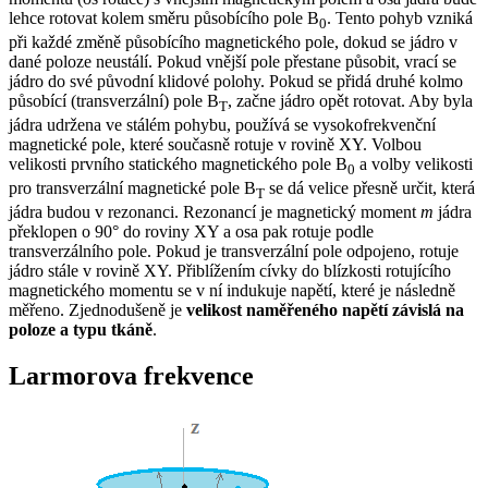
lehce rotovat kolem směru působícího pole B
. Tento pohyb vzniká
0
při každé změně působícího magnetického pole, dokud se jádro v
dané poloze neustálí. Pokud vnější pole přestane působit, vrací se
jádro do své původní klidové polohy. Pokud se přidá druhé kolmo
působící (transverzální) pole B
, začne jádro opět rotovat. Aby byla
T
jádra udržena ve stálém pohybu, používá se vysokofrekvenční
magnetické pole, které současně rotuje v rovině XY. Volbou
velikosti prvního statického magnetického pole B
a volby velikosti
0
pro transverzální magnetické pole B
se dá velice přesně určit, která
T
jádra budou v rezonanci. Rezonancí je magnetický moment
m
jádra
překlopen o 90° do roviny XY a osa pak rotuje podle
transverzálního pole. Pokud je transverzální pole odpojeno, rotuje
jádro stále v rovině XY. Přiblížením cívky do blízkosti rotujícího
magnetického momentu se v ní indukuje napětí, které je následně
měřeno. Zjednodušeně je
velikost naměřeného napětí závislá na
poloze a typu tkáně
.
Larmorova frekvence