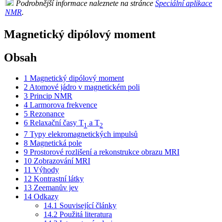
Podrobnější informace naleznete na stránce
Speciální aplikace
NMR
.
Magnetický dipólový moment
Obsah
1
Magnetický dipólový moment
2
Atomové jádro v magnetickém poli
3
Princip NMR
4
Larmorova frekvence
5
Rezonance
6
Relaxační časy T
a T
1
2
7
Typy elekromagnetických impulsů
8
Magnetická pole
9
Prostorové rozlišení a rekonstrukce obrazu MRI
10
Zobrazování MRI
11
Výhody
12
Kontrastní látky
13
Zeemanův jev
14
Odkazy
14.1
Související články
14.2
Použitá literatura