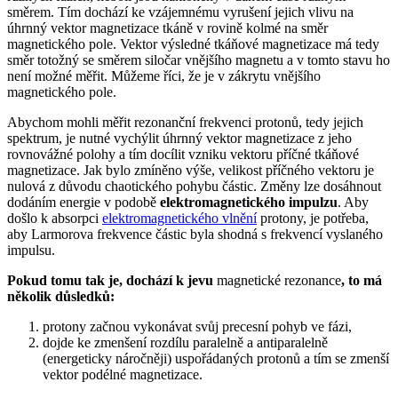
směrem. Tím dochází ke vzájemnému vyrušení jejich vlivu na
úhrnný vektor magnetizace tkáně v rovině kolmé na směr
magnetického pole. Vektor výsledné tkáňové magnetizace má tedy
směr totožný se směrem siločar vnějšího magnetu a v tomto stavu ho
není možné měřit. Můžeme říci, že je v zákrytu vnějšího
magnetického pole.
Abychom mohli měřit rezonanční frekvenci protonů, tedy jejich
spektrum, je nutné vychýlit úhrnný vektor magnetizace z jeho
rovnovážné polohy a tím docílit vzniku vektoru příčné tkáňové
magnetizace. Jak bylo zmíněno výše, velikost příčného vektoru je
nulová z důvodu chaotického pohybu částic. Změny lze dosáhnout
dodáním energie v podobě
elektromagnetického impulzu
. Aby
došlo k absorpci
elektromagnetického vlnění
protony, je potřeba,
aby Larmorova frekvence částic byla shodná s frekvencí vyslaného
impulsu.
Pokud tomu tak je, dochází k jevu
magnetické rezonance
, to má
několik důsledků:
protony začnou vykonávat svůj precesní pohyb ve fázi,
dojde ke zmenšení rozdílu paralelně a antiparalelně
(energeticky náročněji) uspořádaných protonů a tím se zmenší
vektor podélné magnetizace.