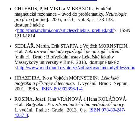
CHLEBUS, P, M MIKL a M BRÁZDIL. Funkční
magnetická rezonance – úvod do problematiky.
Neurologie
pro praxi
[online]
.
2005, roč. 6, vol. 3, s. 133-138,
dostupné také z
<
http://fmri.mchmi.com/articles/chlebus_prehled.pdf
>. ISSN
1213-1814.
SEDLÁŘ, Martin, Erik STAFFA a Vojtěch MORNSTEIN,
et al.
Zobrazovací metody využívající neionizující záření
[online]
.
Brno : Biofyzikální ústav Lékařské fakulty
Masarykovy univerzity v Brně, 2013, dostupné také z
<
http://www.med.muni.cz/biofyz/zobrazovacimetody/files/zob
HRAZDIRA, Ivo a Vojtěch MORNSTEIN.
Lékařská
biofyzika a přístrojová technika.
1. vydání. Brno : Neptun,
2001. 396 s.
ISBN 80-902896-1-4
.
ROSINA, Jozef, Jana VRÁNOVÁ a Hana KOLÁŘOVÁ,
et al.
Biofyzika : Pro zdravotnické a biomedicínské obory.
1. vydání. Praha : Grada, 2013. 0 s.
ISBN 978-80-247-
4237-3
.