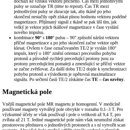
dochází ke vzniku vektoru příčného. Čas mezi jednotlivými
pulsy se označuje TR (
time to repeat
). Čas TR mezi
jednotlivými pulsy se zkracuje tak, aby tkáně po jeho
skončení nestačily opět získat plnou hodnotu vektoru podélné
magnetizace. Přijímaný signál z tkáně se pak liší tím, jak
velký je vektor jejich tkáňové magnetizace v čase vyslání
nového impulsu.
kombinace
90°
s
180°
pulsu – 90° způsobí nárůst vektoru
příčné magnetizace a po jeho skončení začne vektor opět
klesat. Ovšem v čase označovaném TE/2 je vyslán 180°
impuls, který o 180° změní orientaci precesního pohybu
protonů a původně rychleji precedující protony jsou za
protony precedujícími pomaleji a zmenšující se příčný vektor
se začne zvětšovat. Za další dobu TE/2 dojde k synchronizaci
pohybu protonů a výsledkem je opětovná maximalizace
signálu. Po sečtení časů TE/2 získáme čas
TE – čas ozvěny
.
Magnetická pole
Vnější magnetické pole MR magnetu je homogenní. V medicíně
používané magnety vytvářejí pole obvykle v rozsahu 0,1–3 T. Pro
výzkumné účely se však používají i pole o velikosti až 9,4 T, pro
zvířata až 21 T. Jediné magnetické pole nám však neumožní získat
prostorovou představu o jednotlivých protonech a s ní vytvořit scan