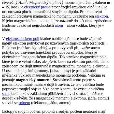
2
čtverečný
A.m
. Magnetický dipólový moment je určen vztahem
m
= IS
, kde
I
je
elektrický proud
procházející smyčkou dipólu a
S
je
orientovaná plocha ohraničená smyčkou dipólu. Pro konkrétní
základní představu magnetického momentu uvažujme jen
elektron
.
K jeho magnetickému momentu lze názorně dospět tímto způsobem:
Budeme uvažovat nejjednodušší
atom
– atom vodíku, který je v
klidu.
V
elektrostatickém poli
kladně nabitého jádra se bude záporně
nabitý elektron pohybovat po uzavřených trajektoriích (orbitech).
Elektron je elektricky nabitý, a proto vytvoří při uvažovaném
pohybu po uzavřené trajektorii proudovou smyčku, která je
ekvivalentní magnetickému dipólu. Tak vznikne magnetické pole,
které je sice velmi slabé, ale přesto bude na elektron působit. Tímto
způsobem lze dojít intuitivně k magnetickému momentu elektronu.
U ostatních objektů (protony, jádra, atomy) je pak základní
myšlenka výkladu magnetického momentu podobná. Veličina se
jmenuje
magnetický moment
. Srovnáme-li tento pojem s
mechanikou, nutně musíme dojít k závěru, že tato veličina bude
popisovat rotující objekt. Vzhledem k tomu, že existuje veličina
spin
, která také v základním přiblížení souvisí s rotací, můžeme
dospět k závěru, že i magnetický moment (elektronu, jádra, atomu)
souvisí se
spinem
(elektronu, jádra, atomu).
Izotopy s sudým počtem protonů a sudým počtem neutronů mají