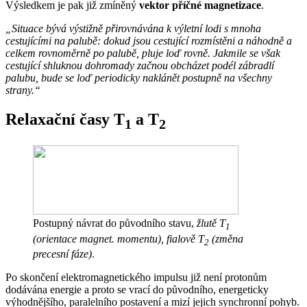
Výsledkem je pak již zmíněný
vektor příčné magnetizace
.
„Situace bývá výstižně přirovnávána k výletní lodi s mnoha
cestujícími na palubě: dokud jsou cestující rozmístěni a náhodně a
celkem rovnoměrně po palubě, pluje loď rovně. Jakmile se však
cestující shluknou dohromady začnou obcházet podél zábradlí
palubu, bude se loď periodicky naklánět postupně na všechny
strany.“
Relaxační časy T
a T
1
2
Postupný návrat do původního stavu,
žlutě T
1
(orientace magnet. momentu), fialově T
(změna
2
precesní fáze)
.
Po skončení elektromagnetického impulsu již není protonům
dodávána energie a proto se vrací do původního, energeticky
výhodnějšího, paralelního postavení a mizí jejich synchronní pohyb.