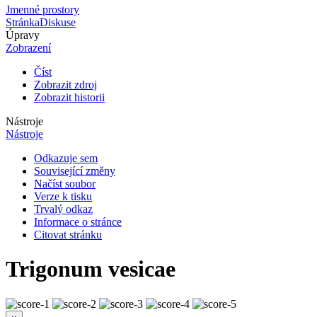
Jmenné prostory
Stránka
Diskuse
Úpravy
Zobrazení
Číst
Zobrazit zdroj
Zobrazit historii
Nástroje
Nástroje
Odkazuje sem
Související změny
Načíst soubor
Verze k tisku
Trvalý odkaz
Informace o stránce
Citovat stránku
Trigonum vesicae