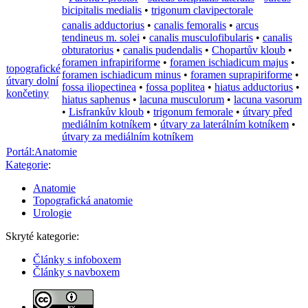
bicipitalis medialis
•
trigonum clavipectorale
canalis adductorius
•
canalis femoralis
•
arcus
tendineus m. solei
•
canalis musculofibularis
•
canalis
obturatorius
•
canalis pudendalis
•
Chopartův kloub
•
foramen infrapiriforme
•
foramen ischiadicum majus
•
topografické
foramen ischiadicum minus
•
foramen suprapiriforme
•
útvary dolní
fossa iliopectinea
•
fossa poplitea
•
hiatus adductorius
•
končetiny
hiatus saphenus
•
lacuna musculorum
•
lacuna vasorum
•
Lisfrankův kloub
•
trigonum femorale
•
útvary před
mediálním kotníkem
•
útvary za laterálním kotníkem
•
útvary za mediálním kotníkem
Portál:Anatomie
Kategorie
:
Anatomie
Topografická anatomie
Urologie
Skryté kategorie:
Články s infoboxem
Články s navboxem