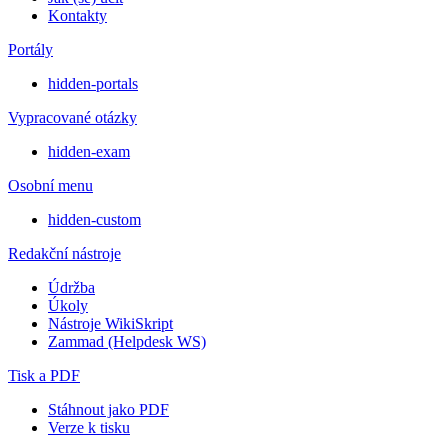
Kontakty
Portály
hidden-portals
Vypracované otázky
hidden-exam
Osobní menu
hidden-custom
Redakční nástroje
Údržba
Úkoly
Nástroje WikiSkript
Zammad (Helpdesk WS)
Tisk a PDF
Stáhnout jako PDF
Verze k tisku