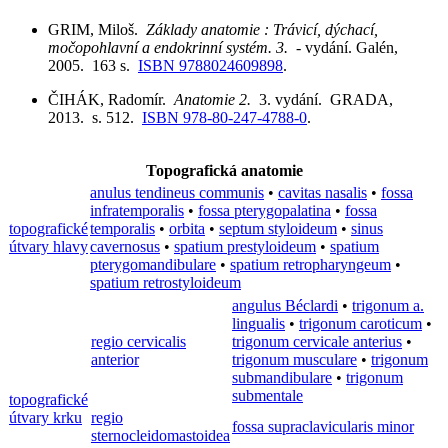
GRIM, Miloš.
Základy anatomie : Trávicí, dýchací,
močopohlavní a endokrinní systém. 3.
- vydání. Galén,
2005. 163 s.
ISBN 9788024609898
.
ČIHÁK, Radomír.
Anatomie 2.
3. vydání. GRADA,
2013. s. 512.
ISBN 978-80-247-4788-0
.
Topografická anatomie
anulus tendineus communis
•
cavitas nasalis
•
fossa
infratemporalis
•
fossa pterygopalatina
•
fossa
topografické
temporalis
•
orbita
•
septum styloideum
•
sinus
útvary hlavy
cavernosus
•
spatium prestyloideum
•
spatium
pterygomandibulare
•
spatium retropharyngeum
•
spatium retrostyloideum
angulus Béclardi
•
trigonum a.
lingualis
•
trigonum caroticum
•
regio cervicalis
trigonum cervicale anterius
•
anterior
trigonum musculare
•
trigonum
submandibulare
•
trigonum
submentale
topografické
útvary krku
regio
fossa supraclavicularis minor
sternocleidomastoidea