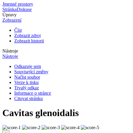
Jmenné prostory
Stránka
Diskuse
Úpravy
Zobrazení
Číst
Zobrazit zdroj
Zobrazit historii
Nástroje
Nástroje
Odkazuje sem
Související změny
Načíst soubor
Verze k tisku
Trvalý odkaz
Informace o stránce
Citovat stránku
Cavitas glenoidalis