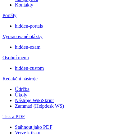
Kontakty
Portály
hidden-portals
Vypracované otázky
hidden-exam
Osobní menu
hidden-custom
Redakční nástroje
Údržba
Úkoly
Nástroje WikiSkript
Zammad (Helpdesk WS)
Tisk a PDF
Stáhnout jako PDF
Verze k tisku