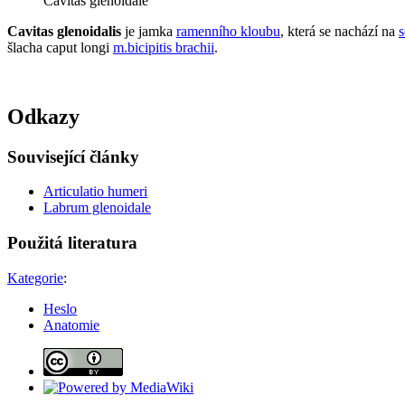
Cavitas glenoidale
Cavitas glenoidalis
je jamka
ramenního kloubu
, která se nachází na
s
šlacha caput longi
m.bicipitis brachii
.
Odkazy
Související články
Articulatio humeri
Labrum glenoidale
Použitá literatura
Kategorie
:
Heslo
Anatomie