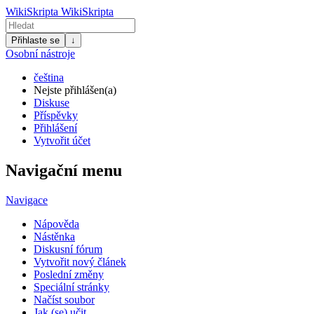
WikiSkripta
WikiSkripta
Přihlaste se
↓
Osobní nástroje
čeština
Nejste přihlášen(a)
Diskuse
Příspěvky
Přihlášení
Vytvořit účet
Navigační menu
Navigace
Nápověda
Nástěnka
Diskusní fórum
Vytvořit nový článek
Poslední změny
Speciální stránky
Načíst soubor
Jak (se) učit