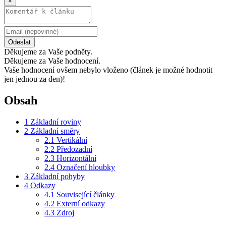
×
Odeslat
Děkujeme za Vaše podněty.
Děkujeme za Vaše hodnocení.
Vaše hodnocení ovšem nebylo vloženo (článek je možné hodnotit
jen jednou za den)!
Obsah
1
Základní roviny
2
Základní směry
2.1
Vertikální
2.2
Předozadní
2.3
Horizontální
2.4
Označení hloubky
3
Základní pohyby
4
Odkazy
4.1
Související články
4.2
Externí odkazy
4.3
Zdroj