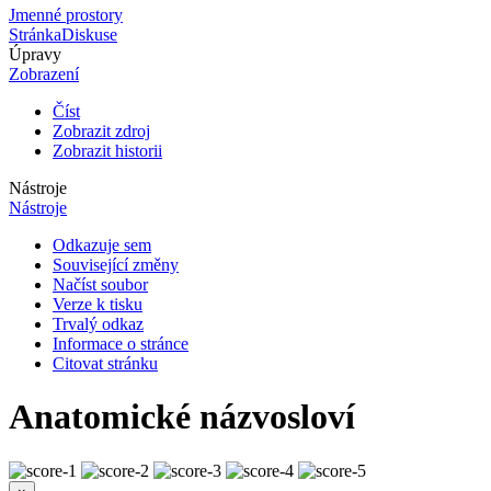
Jmenné prostory
Stránka
Diskuse
Úpravy
Zobrazení
Číst
Zobrazit zdroj
Zobrazit historii
Nástroje
Nástroje
Odkazuje sem
Související změny
Načíst soubor
Verze k tisku
Trvalý odkaz
Informace o stránce
Citovat stránku
Anatomické názvosloví