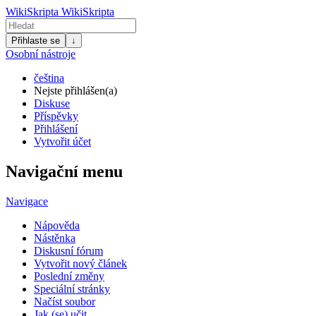
WikiSkripta
WikiSkripta
Přihlaste se
↓
Osobní nástroje
čeština
Nejste přihlášen(a)
Diskuse
Příspěvky
Přihlášení
Vytvořit účet
Navigační menu
Navigace
Nápověda
Nástěnka
Diskusní fórum
Vytvořit nový článek
Poslední změny
Speciální stránky
Načíst soubor
Jak (se) učit