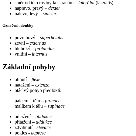
směr od této roviny ke stranám –
laterální
(lateralis)
napravo, pravý –
dexter
nalevo, levý –
sinister
Označení hloubky
povrchový –
superficialis
zevní –
externus
hluboký –
profundus
vnitřní –
internus
Základní pohyby
ohnutí –
flexe
natažení –
extenze
otáčivý pohyb předloktí:
palcem k tělu –
pronace
malíkem k tělu –
supinace
odtažení –
abdukce
přitažení –
addukce
zdvihnutí
- elevace
pokles
- deprese