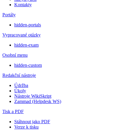
Kontakty
Portály
hidden-portals
Vypracované otázky
hidden-exam
Osobní menu
hidden-custom
Redakční nástroje
Údržba
Úkoly
Nástroje WikiSkript
Zammad (Helpdesk WS)
Tisk a PDF
Stáhnout jako PDF
Verze k tisku