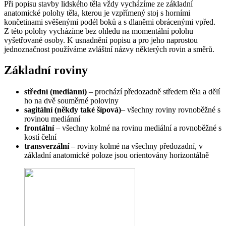
Při popisu stavby lidského těla vždy vycházíme ze základní
anatomické polohy těla, kterou je vzpřímený stoj s horními
končetinami svěšenými podél boků a s dlaněmi obrácenými vpřed.
Z této polohy vycházíme bez ohledu na momentální polohu
vyšetřované osoby. K usnadnění popisu a pro jeho naprostou
jednoznačnost používáme zvláštní názvy některých rovin a směrů.
Základní roviny
střední (mediánní)
– prochází předozadně středem těla a dělí
ho na dvě souměrné poloviny
sagitální (někdy také šípová)
– všechny roviny rovnoběžné s
rovinou mediánní
frontální
– všechny kolmé na rovinu mediální a rovnoběžné s
kostí čelní
transverzální
– roviny kolmé na všechny předozadní, v
základní anatomické poloze jsou orientovány horizontálně