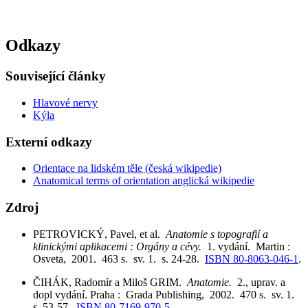
Odkazy
Související články
Hlavové nervy
Kýla
Externí odkazy
Orientace na lidském těle (česká wikipedie)
Anatomical terms of orientation anglická wikipedie
Zdroj
PETROVICKÝ, Pavel, et al.
Anatomie s topografií a
klinickými aplikacemi : Orgány a cévy.
1. vydání. Martin :
Osveta, 2001. 463 s. sv. 1. s. 24-28.
ISBN 80-8063-046-1
.
ČIHÁK, Radomír a Miloš GRIM.
Anatomie.
2., uprav. a
dopl vydání. Praha : Grada Publishing, 2002. 470 s. sv. 1.
s. 53-57.
ISBN 80-7169-970-5
.