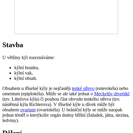
Stavba
U většiny kýl rozeznáváme:
kýlní branku,
kýlní vak,
kýlní obsah.
Obsahem u tříselné kýly je nejčastěji
tenké střevo
(enterokéla) nebo
omentum (epiplokéla). Může se ale také jednat o
Meckelův divertikl
(tzv. Littréova kýla) či pouhou část obvodu tenkého střeva (tzv.
nástěnná kýla Richterova). V tříselné kýle u dívek může být
obsahem
ovarium
(ovariokéla). U brániční kýly se může naopak
jednat téměř o kterýkoliv orgán dutiny břišní (žaludek, játra, slezina,
ledviny).