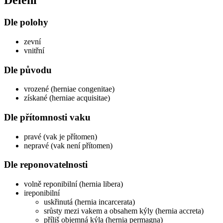
Dělení
Dle polohy
zevní
vnitřní
Dle původu
vrozené (herniae congenitae)
získané (herniae acquisitae)
Dle přítomnosti vaku
pravé (vak je přítomen)
nepravé (vak není přítomen)
Dle reponovatelnosti
volně reponibilní (hernia libera)
ireponibilní
uskřinutá (hernia incarcerata)
srůsty mezi vakem a obsahem kýly (hernia accreta)
příliš objemná kýla (hernia permagna)