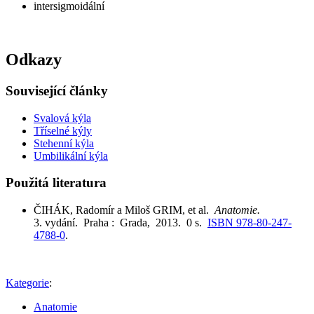
intersigmoidální
Odkazy
Související články
Svalová kýla
Tříselné kýly
Stehenní kýla
Umbilikální kýla
Použitá literatura
ČIHÁK, Radomír a Miloš GRIM, et al.
Anatomie.
3. vydání. Praha : Grada, 2013. 0 s.
ISBN 978-80-247-
4788-0
.
Kategorie
:
Anatomie