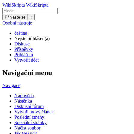
WikiSkripta
WikiSkripta
Přihlaste se
↓
Osobní nástroje
čeština
Nejste přihlášen(a)
Diskuse
Příspěvky
Přihlášení
Vytvořit účet
Navigační menu
Navigace
Nápověda
Nástěnka
Diskusní fórum
Vytvořit nový článek
Poslední změny
Speciální stránky
Načíst soubor
Jak (se) učit