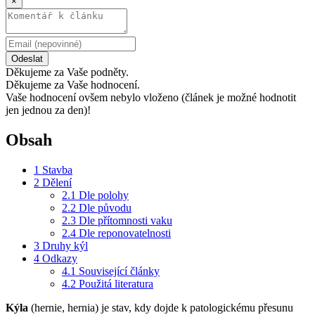
×
Odeslat
Děkujeme za Vaše podněty.
Děkujeme za Vaše hodnocení.
Vaše hodnocení ovšem nebylo vloženo (článek je možné hodnotit
jen jednou za den)!
Obsah
1
Stavba
2
Dělení
2.1
Dle polohy
2.2
Dle původu
2.3
Dle přítomnosti vaku
2.4
Dle reponovatelnosti
3
Druhy kýl
4
Odkazy
4.1
Související články
4.2
Použitá literatura
Kýla
(hernie, hernia) je stav, kdy dojde k patologickému přesunu