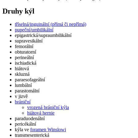
Druhy kýl
tříselná/inguinální (přímá či nepřímá)
pupeční/umbilikální
epigastrická/supraumbilikální
supravesikální
femorální
obturatorní
perineální
ischiadická
hiátová
skluzná
paraesofageální
lumbální
parastomální
v jizvě
brániční
vrozená brániční kýla
hiátová hernie
paraduodenální
pericékální
kýla ve
foramen Winslowi
transmesenterická