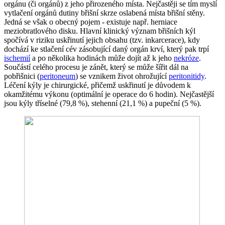
orgánu (či orgánů) z jeho přirozeného místa. Nejčastěji se tím myslí
vytlačení orgánů dutiny břišní skrze oslabená místa břišní stěny.
Jedná se však o obecný pojem - existuje např. herniace
meziobratlového disku. Hlavní klinický význam břišních kýl
spočívá v riziku uskřinutí jejich obsahu (tzv. inkarcerace), kdy
dochází ke stlačení cév zásobující daný orgán krví, který pak trpí
ischemií
a po několika hodinách může dojít až k jeho
nekróze
.
Součástí celého procesu je zánět, který se může šířit dál na
pobřišnici (
peritoneum
) se vznikem život ohrožující
peritonitidy
.
Léčení kýly je chirurgické, přičemž uskřinutí je důvodem k
okamžitému výkonu (optimální je operace do 6 hodin). Nejčastější
jsou kýly tříselné (79,8 %), stehenní (21,1 %) a pupeční (5 %).