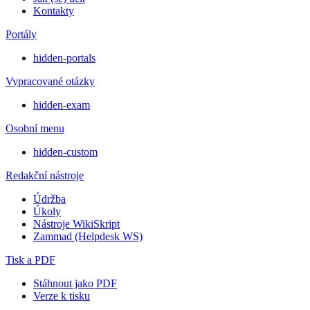
Kontakty
Portály
hidden-portals
Vypracované otázky
hidden-exam
Osobní menu
hidden-custom
Redakční nástroje
Údržba
Úkoly
Nástroje WikiSkript
Zammad (Helpdesk WS)
Tisk a PDF
Stáhnout jako PDF
Verze k tisku