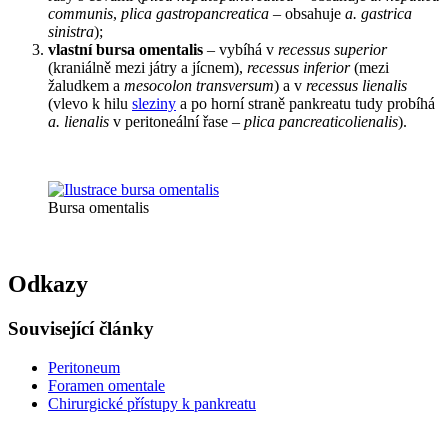
communis
,
plica gastropancreatica
– obsahuje
a. gastrica
sinistra
);
vlastní bursa omentalis
– vybíhá v
recessus superior
(kraniálně mezi játry a jícnem),
recessus inferior
(mezi
žaludkem a
mesocolon transversum
) a v
recessus lienalis
(vlevo k hilu
sleziny
a po horní straně pankreatu tudy probíhá
a. lienalis
v peritoneální řase –
plica pancreaticolienalis
).
Bursa omentalis
Odkazy
Související články
Peritoneum
Foramen omentale
Chirurgické přístupy k pankreatu