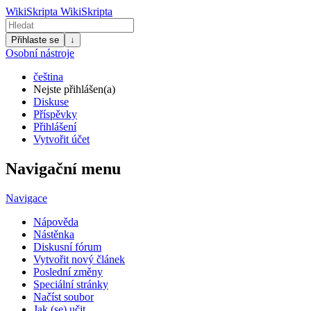
WikiSkripta
WikiSkripta
Přihlaste se
↓
Osobní nástroje
čeština
Nejste přihlášen(a)
Diskuse
Příspěvky
Přihlášení
Vytvořit účet
Navigační menu
Navigace
Nápověda
Nástěnka
Diskusní fórum
Vytvořit nový článek
Poslední změny
Speciální stránky
Načíst soubor
Jak (se) učit