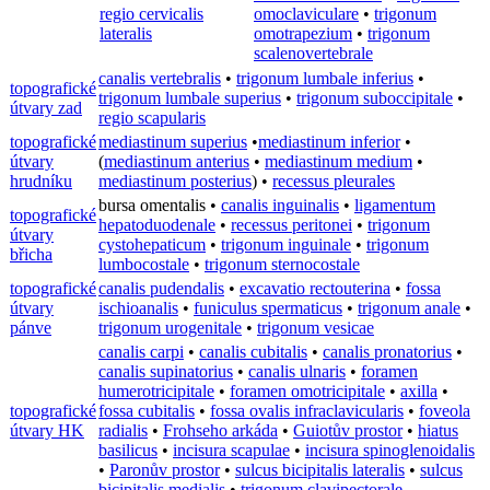
regio cervicalis
omoclaviculare
•
trigonum
lateralis
omotrapezium
•
trigonum
scalenovertebrale
canalis vertebralis
•
trigonum lumbale inferius
•
topografické
trigonum lumbale superius
•
trigonum suboccipitale
•
útvary zad
regio scapularis
topografické
mediastinum superius
•
mediastinum inferior
•
útvary
(
mediastinum anterius
•
mediastinum medium
•
hrudníku
mediastinum posterius
) •
recessus pleurales
bursa omentalis
•
canalis inguinalis
•
ligamentum
topografické
hepatoduodenale
•
recessus peritonei
•
trigonum
útvary
cystohepaticum
•
trigonum inguinale
•
trigonum
břicha
lumbocostale
•
trigonum sternocostale
topografické
canalis pudendalis
•
excavatio rectouterina
•
fossa
útvary
ischioanalis
•
funiculus spermaticus
•
trigonum anale
•
pánve
trigonum urogenitale
•
trigonum vesicae
canalis carpi
•
canalis cubitalis
•
canalis pronatorius
•
canalis supinatorius
•
canalis ulnaris
•
foramen
humerotricipitale
•
foramen omotricipitale
•
axilla
•
topografické
fossa cubitalis
•
fossa ovalis infraclavicularis
•
foveola
útvary HK
radialis
•
Frohseho arkáda
•
Guiotův prostor
•
hiatus
basilicus
•
incisura scapulae
•
incisura spinoglenoidalis
•
Paronův prostor
•
sulcus bicipitalis lateralis
•
sulcus
bicipitalis medialis
•
trigonum clavipectorale