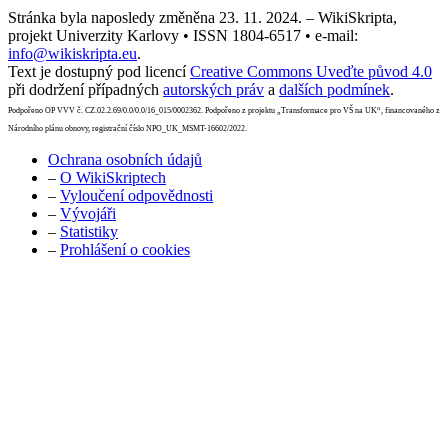
Stránka byla naposledy změněna 23. 11. 2024. – WikiSkripta,
projekt Univerzity Karlovy • ISSN 1804-6517 • e-mail:
info@wikiskripta.eu
.
Text je dostupný pod licencí
Creative Commons Uveďte původ 4.0
při dodržení případných
autorských práv
a
dalších podmínek
.
Podpořeno OP VVV č. CZ.02.2.69/0.0/0.0/16_015/0002362. Podpořeno z projektu „Transformace pro VŠ na UK“, financovaného z
Národního plánu obnovy, registrační číslo NPO_UK_MSMT-16602/2022.
Ochrana osobních údajů
–
O WikiSkriptech
–
Vyloučení odpovědnosti
–
Vývojáři
–
Statistiky
–
Prohlášení o cookies