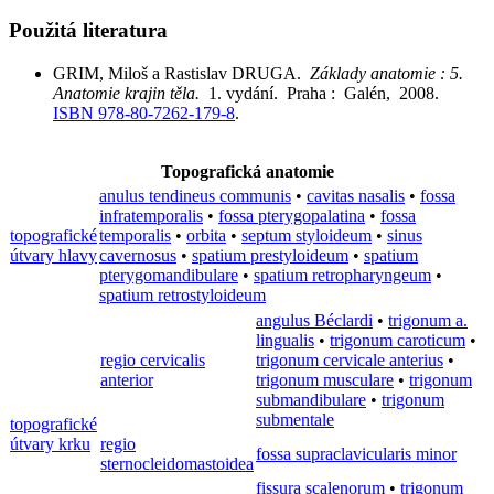
Použitá literatura
GRIM, Miloš a Rastislav DRUGA.
Základy anatomie : 5.
Anatomie krajin těla.
1. vydání. Praha : Galén, 2008.
ISBN 978-80-7262-179-8
.
Topografická anatomie
anulus tendineus communis
•
cavitas nasalis
•
fossa
infratemporalis
•
fossa pterygopalatina
•
fossa
topografické
temporalis
•
orbita
•
septum styloideum
•
sinus
útvary hlavy
cavernosus
•
spatium prestyloideum
•
spatium
pterygomandibulare
•
spatium retropharyngeum
•
spatium retrostyloideum
angulus Béclardi
•
trigonum a.
lingualis
•
trigonum caroticum
•
regio cervicalis
trigonum cervicale anterius
•
anterior
trigonum musculare
•
trigonum
submandibulare
•
trigonum
submentale
topografické
útvary krku
regio
fossa supraclavicularis minor
sternocleidomastoidea
fissura scalenorum
•
trigonum