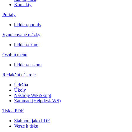
Kontakty
Portály
hidden-portals
Vypracované otázky
hidden-exam
Osobní menu
hidden-custom
Redakční nástroje
Údržba
Úkoly
Nástroje WikiSkript
Zammad (Helpdesk WS)
Tisk a PDF
Stáhnout jako PDF
Verze k tisku