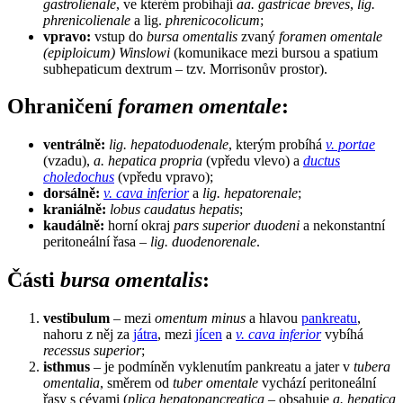
gastrolienale
, ve kterém probíhají
aa. gastricae breves
,
lig.
phrenicolienale
a lig.
phrenicocolicum
;
vpravo:
vstup do
bursa omentalis
zvaný
foramen omentale
(epiploicum) Winslowi
(komunikace mezi bursou a spatium
subhepaticum dextrum – tzv. Morrisonův prostor).
Ohraničení
foramen omentale
:
ventrálně:
lig. hepatoduodenale
, kterým probíhá
v. portae
(vzadu),
a. hepatica propria
(vpředu vlevo) a
ductus
choledochus
(vpředu vpravo);
dorsálně:
v. cava inferior
a
lig. hepatorenale
;
kraniálně:
lobus caudatus hepatis
;
kaudálně:
horní okraj
pars superior duodeni
a nekonstantní
peritoneální řasa –
lig. duodenorenale
.
Části
bursa omentalis
:
vestibulum
– mezi
omentum minus
a hlavou
pankreatu
,
nahoru z něj za
játra
, mezi
jícen
a
v. cava inferior
vybíhá
recessus superior
;
isthmus
– je podmíněn vyklenutím pankreatu a jater v
tubera
omentalia
, směrem od
tuber omentale
vychází peritoneální
řasy s cévami (
plica hepatopancreatica
– obsahuje
a. hepatica