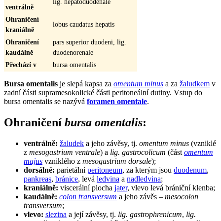
lig. hepatoduodenale
ventrálně
Ohraničení
lobus caudatus hepatis
kraniálně
Ohraničení
pars superior duodeni, lig.
kaudálně
duodenorenale
Přechází v
bursa omentalis
Bursa omentalis
je slepá kapsa za
omentum minus
a za
žaludkem
v
zadní části supramesokolické části peritoneální dutiny. Vstup do
bursa omentalis se nazývá
foramen omentale
.
Ohraničení
bursa omentalis
:
ventrálně:
žaludek
a jeho závěsy, tj.
omentum minus
(vzniklé
z
mesogastrium ventrale
) a
lig. gastrocolicum
(část
omentum
majus
vzniklého z
mesogastrium dorsale
);
dorsálně:
parietální
peritoneum
, za kterým jsou
duodenum
,
pankreas
,
bránice
, levá
ledvina
a
nadledvina
;
kraniálně:
viscerální plocha
jater
, vlevo levá brániční klenba;
kaudálně:
colon transversum
a jeho závěs –
mesocolon
transversum
;
vlevo:
slezina
a její závěsy, tj.
lig. gastrophrenicum
,
lig.