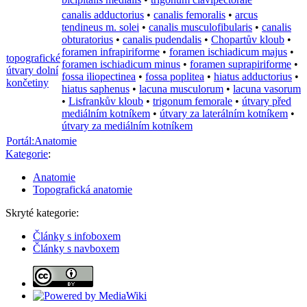
canalis adductorius
•
canalis femoralis
•
arcus
tendineus m. solei
•
canalis musculofibularis
•
canalis
obturatorius
•
canalis pudendalis
•
Chopartův kloub
•
foramen infrapiriforme
•
foramen ischiadicum majus
•
topografické
foramen ischiadicum minus
•
foramen suprapiriforme
•
útvary dolní
fossa iliopectinea
•
fossa poplitea
•
hiatus adductorius
•
končetiny
hiatus saphenus
•
lacuna musculorum
•
lacuna vasorum
•
Lisfrankův kloub
•
trigonum femorale
•
útvary před
mediálním kotníkem
•
útvary za laterálním kotníkem
•
útvary za mediálním kotníkem
Portál:Anatomie
Kategorie
:
Anatomie
Topografická anatomie
Skryté kategorie:
Články s infoboxem
Články s navboxem