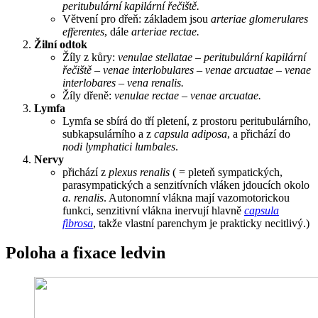
peritubulární kapilární řečiště.
Větvení pro dřeň: základem jsou
arteriae glomerulares
efferentes
, dále
arteriae rectae.
Žilní odtok
Žíly z kůry:
venulae stellatae – peritubulární kapilární
řečiště – venae interlobulares – venae arcuatae – venae
interlobares – vena renalis.
Žíly dřeně:
venulae rectae – venae arcuatae.
Lymfa
Lymfa se sbírá do tří pletení, z prostoru peritubulárního,
subkapsulárního a z
capsula adiposa
, a přichází do
nodi lymphatici lumbales
.
Nervy
přichází z
plexus renalis
( = pleteň sympatických,
parasympatických a senzitívních vláken jdoucích okolo
a. renalis
. Autonomní vlákna mají vazomotorickou
funkci, senzitivní vlákna inervují hlavně
capsula
fibrosa
, takže vlastní parenchym je prakticky necitlivý.)
Poloha a fixace ledvin