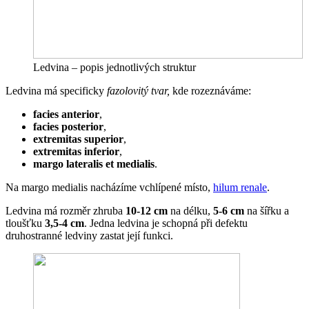
Ledvina – popis jednotlivých struktur
Ledvina má specificky
fazolovitý tvar,
kde rozeznáváme:
facies anterior
,
facies posterior
,
extremitas superior
,
extremitas inferior
,
margo lateralis et medialis
.
Na margo medialis nacházíme vchlípené místo,
hilum renale
.
Ledvina má rozměr zhruba
10-12 cm
na délku,
5-6 cm
na šířku a
tloušťku
3,5-4 cm
. Jedna ledvina je schopná při defektu
druhostranné ledviny zastat její funkci.