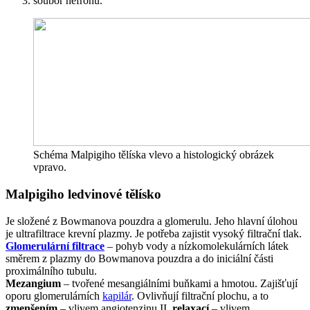
soubor nefronů.
Schéma Malpigiho tělíska vlevo a histologický obrázek
vpravo.
Malpigiho ledvinové tělísko
Je složené z Bowmanova pouzdra a glomerulu. Jeho hlavní úlohou
je ultrafiltrace krevní plazmy. Je potřeba zajistit vysoký filtrační tlak.
Glomerulární filtrace
– pohyb vody a nízkomolekulárních látek
směrem z plazmy do Bowmanova pouzdra a do iniciální části
proximálního tubulu.
Mezangium
– tvořené mesangiálními buňkami a hmotou. Zajišťují
oporu glomerulárních
kapilár
. Ovlivňují filtrační plochu, a to
zmenšením
– vlivem angiotenzinu II,
relaxací
– vlivem