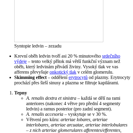
Syntopie ledvin – zezadu
Krevní oběh ledvin tvoří asi 20 % minutového
srdečního
výdeje
– tento velký přítok má větší funkční význam než
oběh, který ledvinám přivádí živiny. Vysoký tlak ve vas
afferens převyšuje
onkotický tlak
v celém glomerulu.
Skimming effect
– oddělení
erytrocytů
od plazmy. Erytrocyty
prochází přes širší sinusy a plazma se filtruje kapilárami.
Tepny
A. renalis dextra et sinistra
– každá se dělí na rami
anteriores (nakonec 4 větve pro přední 4 segmenty
ledvin) a ramus posterior (pro zadní segment).
A. renalis accesoria
– vyskytuje se v 30 %.
Větvení pro kůru:
arteriae lobares, arteriae
interlobares, arteriae arcuatae, arteriae interlobulares
– z nich arteriae glomerulares afferentes/efferentes,