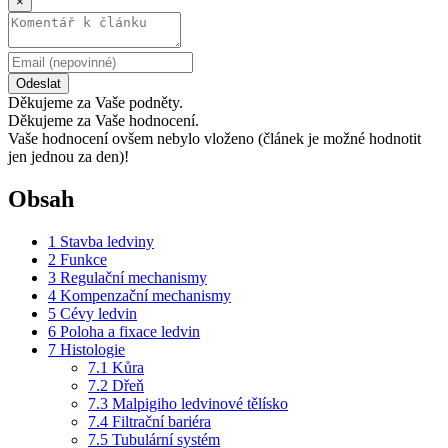
×
Odeslat
Děkujeme za Vaše podněty.
Děkujeme za Vaše hodnocení.
Vaše hodnocení ovšem nebylo vloženo (článek je možné hodnotit
jen jednou za den)!
Obsah
1
Stavba ledviny
2
Funkce
3
Regulační mechanismy
4
Kompenzační mechanismy
5
Cévy ledvin
6
Poloha a fixace ledvin
7
Histologie
7.1
Kůra
7.2
Dřeň
7.3
Malpigiho ledvinové tělísko
7.4
Filtrační bariéra
7.5
Tubulární systém