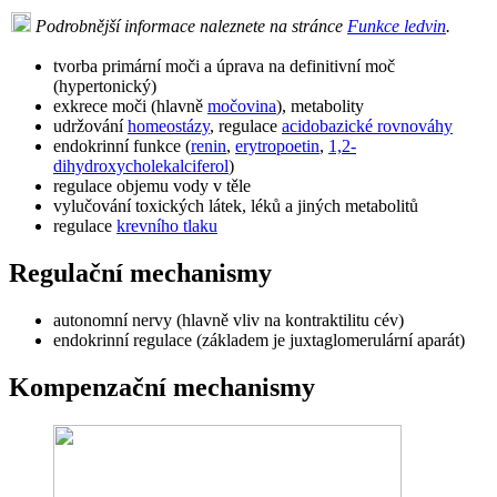
Podrobnější informace naleznete na stránce
Funkce ledvin
.
tvorba primární moči a úprava na definitivní moč
(hypertonický)
exkrece moči (hlavně
močovina
), metabolity
udržování
homeostázy
, regulace
acidobazické rovnováhy
endokrinní funkce (
renin
,
erytropoetin
,
1,2-
dihydroxycholekalciferol
)
regulace objemu vody v těle
vylučování toxických látek, léků a jiných metabolitů
regulace
krevního tlaku
Regulační mechanismy
autonomní nervy (hlavně vliv na kontraktilitu cév)
endokrinní regulace (základem je juxtaglomerulární aparát)
Kompenzační mechanismy