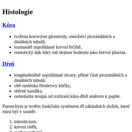
Histologie
Kůra
tvořena korovými glomeruly, množství proximálních a
distálních tubulů,
rozmanitě uspořádané krevní řečiště,
osmotický tlak kůry má stejnou hodnotu jako krevní plazma.
Dřeň
longitudinálně uspořádané útvary, přímé části proximálních a
distálních tubulů,
obě raménka Henleovy kličky,
sběrné kanálky,
osmolarita stoupá od rozhraní kůra-dřeň směrem k papile.
Parenchym je tvořen funkčním systémem tří základních složek, které
musí být v souhře.
intersticium,
krevní oběh,