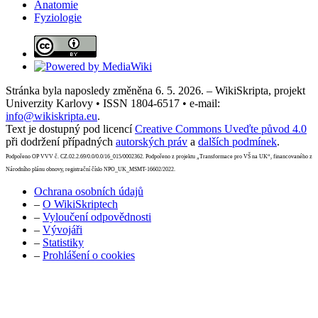
Anatomie
Fyziologie
Stránka byla naposledy změněna 6. 5. 2026. – WikiSkripta, projekt
Univerzity Karlovy • ISSN 1804-6517 • e-mail:
info@wikiskripta.eu
.
Text je dostupný pod licencí
Creative Commons Uveďte původ 4.0
při dodržení případných
autorských práv
a
dalších podmínek
.
Podpořeno OP VVV č. CZ.02.2.69/0.0/0.0/16_015/0002362. Podpořeno z projektu „Transformace pro VŠ na UK“, financovaného z
Národního plánu obnovy, registrační číslo NPO_UK_MSMT-16602/2022.
Ochrana osobních údajů
–
O WikiSkriptech
–
Vyloučení odpovědnosti
–
Vývojáři
–
Statistiky
–
Prohlášení o cookies