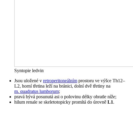
Syntopie ledvin
Jsou uložené v
retroperitoneálním
prostoru ve výšce Th12–
L2, horní třetina leží na bránici, dolní dvě třetiny na
m. quadratus lumborum
;
pravá bývá posunutá asi o polovinu délky obratle níže;
hilum renale se skeletotopicky promítá do úrovně
L1
.