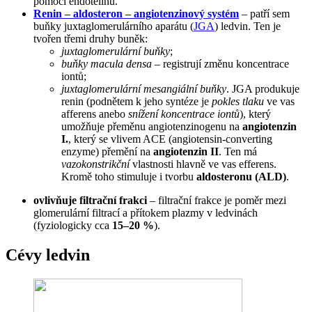
pomocí endotelinů.
Renin – aldosteron – angiotenzinový systém
– patří sem
buňky juxtaglomerulárního aparátu (
JGA
) ledvin. Ten je
tvořen třemi druhy buněk:
juxtaglomerulární buňky
;
buňky macula densa
– registrují změnu koncentrace
iontů;
juxtaglomerulární mesangiální buňky
. JGA produkuje
renin (podnětem k jeho syntéze je
pokles tlaku
ve vas
afferens anebo
snížení koncentrace iontů
), který
umožňuje přeměnu angiotenzinogenu na
angiotenzin
I.
, který se vlivem ACE (angiotensin-converting
enzyme) přemění na
angiotenzin II
. Ten má
vazokonstrikční
vlastnosti hlavně ve vas efferens.
Kromě toho stimuluje i tvorbu
aldosteronu (ALD)
.
ovlivňuje filtrační frakci
– filtrační frakce je poměr mezi
glomerulární filtrací a přítokem plazmy v ledvinách
(fyziologicky cca
15–20 %
).
Cévy ledvin