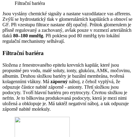
Filtrační bariéra
Jsou vyslány chemické signály a nastane vazodilatace vas afferens.
Zvýší se hydrostatický tlak v glomerulárních kapilárách a obnoví se
GF. Při vzestupu filtrace nastane děj opačný. Průtok glomerulem je
přísně regulovaný a zachovaný, avšak pouze v rozmezí arteriálních
tlaků
80–180 mmHg
. Při poklesu pod 80 mmHg tyto lokální
regulační mechanismy selhávají.
Filtrační bariéra
Složena z fenestrovaného epitelu krevních kapilár, které jsou
propustné pro vodu, malé soluty, ionty, glukózu, AMK, močovinu,
albumin. Druhou složkou bariéry je bazální membrána, tvořená
kolagenními vlákny. Má
záporný
náboj, z čehož vyplývá, že
odpuzuje částice nabité záporně - anionty. Třetí složkou jsou
podocyty. Tvoří hlavní bariéru pro erytrocyty. Čtvrtou složkou je
nefrin. Je to bílkovina produkovaná podocyty, která je mezi nimi
uložená a obklopuje je. Má taktéž negativní náboj, a tak odpuzuje
záporně nabité molekuly.