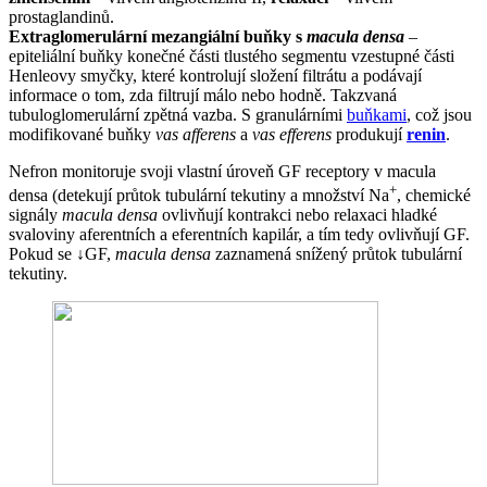
prostaglandinů.
Extraglomerulární mezangiální buňky s
macula densa
–
epiteliální buňky konečné části tlustého segmentu vzestupné části
Henleovy smyčky, které kontrolují složení filtrátu a podávají
informace o tom, zda filtrují málo nebo hodně. Takzvaná
tubuloglomerulární zpětná vazba. S granulárními
buňkami
, což jsou
modifikované buňky
vas afferens
a
vas efferens
produkují
renin
.
Nefron monitoruje svoji vlastní úroveň GF receptory v macula
+
densa (detekují průtok tubulární tekutiny a množství Na
, chemické
signály
macula densa
ovlivňují kontrakci nebo relaxaci hladké
svaloviny aferentních a eferentních kapilár, a tím tedy ovlivňují GF.
Pokud se ↓GF,
macula densa
zaznamená snížený průtok tubulární
tekutiny.