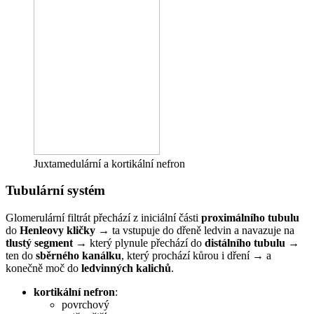
Juxtamedulární a kortikální nefron
Tubulární systém
Glomerulární filtrát přechází z iniciální části
proximálního tubulu
do
Henleovy kličky
→ ta vstupuje do dřeně ledvin a navazuje na
tlustý segment
→ který plynule přechází do
distálního tubulu
→
ten do
sběrného kanálku
, který prochází kůrou i dření → a
konečně moč do
ledvinných kalichů
.
kortikální nefron
:
povrchový