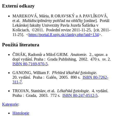
Externí odkazy
MAREKOVÁ, Mária, R ORAVSKÝ a A PAVLÍKOVÁ,
et al.
Multidisciplinárny pohľad na obličky
[online]. Portál
Lekárskej fakulty Univerzity Pavla Jozefa Šafárika v
Košiciach, ©2011. Poslední revize 2011-11-25, [cit. 2011-
11-25]. <
https://portal.lf.upjs.sk/clanky.php?aid=134
>.
Použitá literatura
ČIHÁK, Radomír a Miloš GRIM.
Anatomie.
2., uprav. a
dopl vydání. Praha : Grada Publishing, 2002. 470 s. sv. 2.
ISBN 80-7169-970-5
.
GANONG, William F.
Přehled lékařské fyziologie.
20. vydání. Praha : Galén, 2005. 890 s.
ISBN 80-7262-
311-7
.
TROJAN, Stanislav, et al.
Lékařská fyziologie.
4. vydání.
Praha : Grada, 2003. 772 s.
ISBN 80-247-0512-5
.
Kategorie
:
Histologie