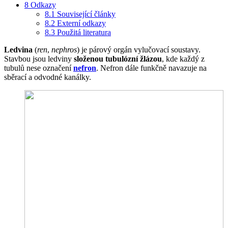
8
Odkazy
8.1
Související články
8.2
Externí odkazy
8.3
Použitá literatura
Ledvina
(
ren
,
nephros
) je párový orgán vylučovací soustavy.
Stavbou jsou ledviny
složenou tubulózní žlázou
, kde každý z
tubulů nese označení
nefron
. Nefron dále funkčně navazuje na
sběrací a odvodné kanálky.