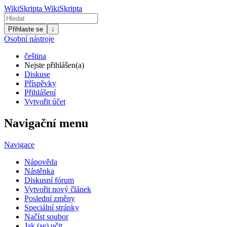
WikiSkripta
WikiSkripta
Přihlaste se
↓
Osobní nástroje
čeština
Nejste přihlášen(a)
Diskuse
Příspěvky
Přihlášení
Vytvořit účet
Navigační menu
Navigace
Nápověda
Nástěnka
Diskusní fórum
Vytvořit nový článek
Poslední změny
Speciální stránky
Načíst soubor
Jak (se) učit