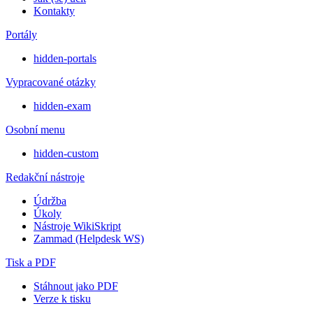
Kontakty
Portály
hidden-portals
Vypracované otázky
hidden-exam
Osobní menu
hidden-custom
Redakční nástroje
Údržba
Úkoly
Nástroje WikiSkript
Zammad (Helpdesk WS)
Tisk a PDF
Stáhnout jako PDF
Verze k tisku