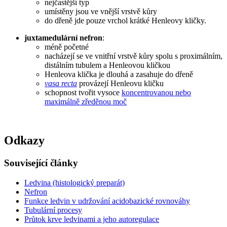
nejčastější typ
umístěny jsou ve vnější vrstvě kůry
do dřeně jde pouze vrchol krátké Henleovy kličky.
juxtamedulární nefron
:
méně početné
nacházejí se ve vnitřní vrstvě kůry spolu s proximálním,
distálním tubulem a Henleovou kličkou
Henleova klička je dlouhá a zasahuje do dřeně
vasa recta
provázejí Henleovu kličku
schopnost tvořit vysoce
koncentrovanou nebo
maximálně zředěnou moč
Odkazy
Související články
Ledvina (histologický preparát)
Nefron
Funkce ledvin v udržování acidobazické rovnováhy
Tubulární procesy
Průtok krve ledvinami a jeho autoregulace