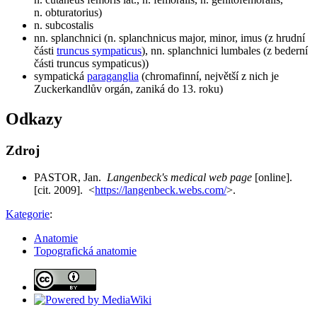
n. obturatorius)
n. subcostalis
nn. splanchnici (n. splanchnicus major, minor, imus (z hrudní
části
truncus sympaticus
), nn. splanchnici lumbales (z bederní
části truncus sympaticus))
sympatická
paraganglia
(chromafinní, největší z nich je
Zuckerkandlův orgán, zaniká do 13. roku)
Odkazy
Zdroj
PASTOR, Jan.
Langenbeck's medical web page
[online].
[cit. 2009]. <
https://langenbeck.webs.com/
>.
Kategorie
:
Anatomie
Topografická anatomie