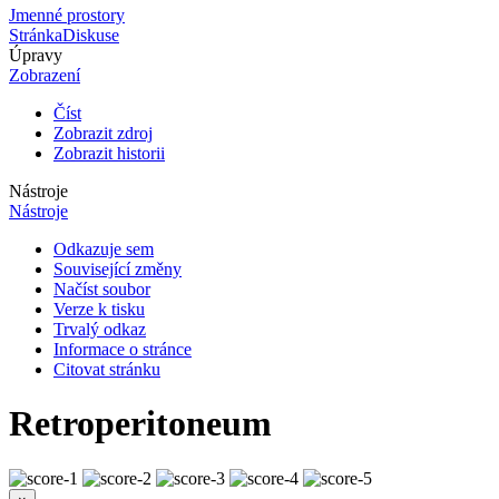
Jmenné prostory
Stránka
Diskuse
Úpravy
Zobrazení
Číst
Zobrazit zdroj
Zobrazit historii
Nástroje
Nástroje
Odkazuje sem
Související změny
Načíst soubor
Verze k tisku
Trvalý odkaz
Informace o stránce
Citovat stránku
Retroperitoneum