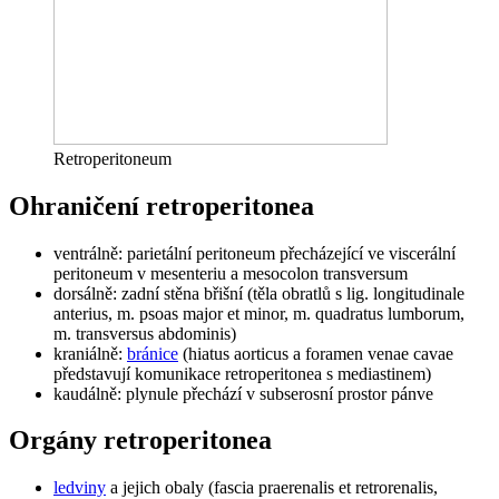
Retroperitoneum
Ohraničení retroperitonea
ventrálně: parietální peritoneum přecházející ve viscerální
peritoneum v mesenteriu a mesocolon transversum
dorsálně: zadní stěna břišní (těla obratlů s lig. longitudinale
anterius, m. psoas major et minor, m. quadratus lumborum,
m. transversus abdominis)
kraniálně:
bránice
(hiatus aorticus a foramen venae cavae
představují komunikace retroperitonea s mediastinem)
kaudálně: plynule přechází v subserosní prostor pánve
Orgány retroperitonea
ledviny
a jejich obaly (fascia praerenalis et retrorenalis,