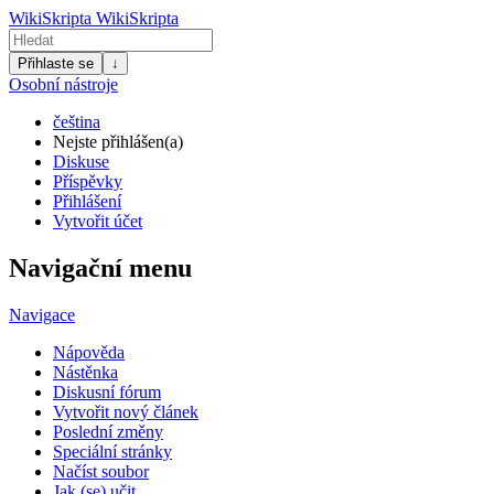
WikiSkripta
WikiSkripta
Přihlaste se
↓
Osobní nástroje
čeština
Nejste přihlášen(a)
Diskuse
Příspěvky
Přihlášení
Vytvořit účet
Navigační menu
Navigace
Nápověda
Nástěnka
Diskusní fórum
Vytvořit nový článek
Poslední změny
Speciální stránky
Načíst soubor
Jak (se) učit