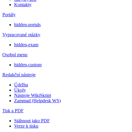
Kontakty
Portály
hidden-portals
Vypracované otázky
hidden-exam
Osobní menu
hidden-custom
Redakční nástroje
Údržba
Úkoly
Nástroje WikiSkript
Zammad (Helpdesk WS)
Tisk a PDF
Stáhnout jako PDF
Verze k tisku