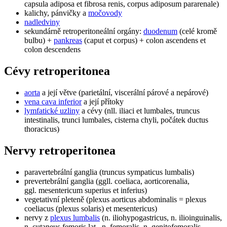
capsula adiposa et fibrosa renis, corpus adiposum pararenale)
kalichy, pánvičky a
močovody
nadledviny
sekundárně retroperitoneální orgány:
duodenum
(celé kromě
bulbu) +
pankreas
(caput et corpus) + colon ascendens et
colon descendens
Cévy retroperitonea
aorta
a její větve (parietální, viscerální párové a nepárové)
vena cava inferior
a její přítoky
lymfatické uzliny
a cévy (nll. iliaci et lumbales, truncus
intestinalis, trunci lumbales, cisterna chyli, počátek ductus
thoracicus)
Nervy retroperitonea
paravertebrální ganglia (truncus sympaticus lumbalis)
prevertebrální ganglia (ggll. coeliaca, aorticorenalia,
ggl. mesentericum superius et inferius)
vegetativní pleteně (plexus aorticus abdominalis = plexus
coeliacus (plexus solaris) et mesentericus)
nervy z
plexus lumbalis
(n. iliohypogastricus, n. ilioinguinalis,
n. cutaneus femoris lat., n. femoralis, n. genitofemoralis,