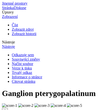
Jmenné prostory
Stránka
Diskuse
Úpravy
Zobrazení
Číst
Zobrazit zdroj
Zobrazit historii
Nástroje
Nástroje
Odkazuje sem
Související změny
Načíst soubor
Verze k tisku
Trvalý odkaz
Informace o stránce
Citovat stránku
Ganglion pterygopalatinum