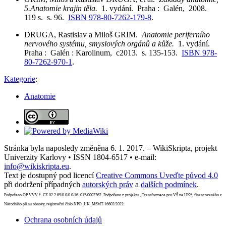
5.Anatomie krajin těla.
1. vydání. Praha : Galén, 2008.
119 s. s. 96.
ISBN 978-80-7262-179-8
.
DRUGA, Rastislav a Miloš GRIM.
Anatomie periferního
nervového systému, smyslových orgánů a kůže.
1. vydání.
Praha : Galén : Karolinum, c2013. s. 135-153.
ISBN 978-
80-7262-970-1
.
Kategorie
:
Anatomie
Stránka byla naposledy změněna 6. 1. 2017. – WikiSkripta, projekt
Univerzity Karlovy • ISSN 1804-6517 • e-mail:
info@wikiskripta.eu
.
Text je dostupný pod licencí
Creative Commons Uveďte původ 4.0
při dodržení případných
autorských práv
a
dalších podmínek
.
Podpořeno OP VVV č. CZ.02.2.69/0.0/0.0/16_015/0002362. Podpořeno z projektu „Transformace pro VŠ na UK“, financovaného z
Národního plánu obnovy, registrační číslo NPO_UK_MSMT-16602/2022.
Ochrana osobních údajů