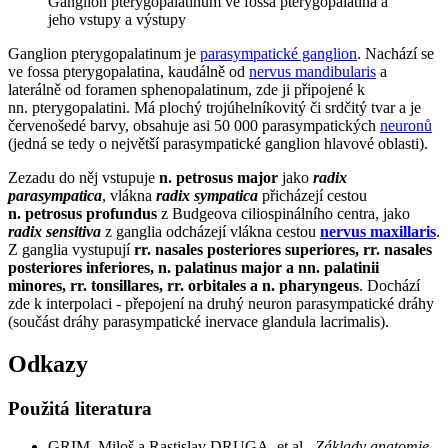
Ganglion pterygopalatinum ve fossa pterygopalatina a
jeho vstupy a výstupy
Ganglion pterygopalatinum je
parasympatické ganglion
. Nachází se
ve fossa pterygopalatina, kaudálně od
nervus mandibularis
a
laterálně od foramen sphenopalatinum, zde ji připojené k
nn. pterygopalatini. Má plochý trojúhelníkovitý či srdčitý tvar a je
červenošedé barvy, obsahuje asi 50 000 parasympatických
neuronů
(jedná se tedy o největší parasympatické ganglion hlavové oblasti).
Zezadu do něj vstupuje
n. petrosus major
jako
radix
parasympatica
, vlákna
radix sympatica
přicházejí cestou
n. petrosus profundus
z Budgeova ciliospinálního centra, jako
radix sensitiva
z ganglia odcházejí vlákna cestou
nervus maxillaris
.
Z ganglia vystupují
rr. nasales posteriores superiores, rr. nasales
posteriores inferiores, n. palatinus major a nn. palatinii
minores, rr. tonsillares, rr. orbitales a n. pharyngeus
. Dochází
zde k interpolaci - přepojení na druhý neuron parasympatické dráhy
(součást dráhy parasympatické inervace glandula lacrimalis).
Odkazy
Použitá literatura
GRIM, Miloš a Rastislav DRUGA, et al.
Základy anatomie,