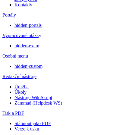
Kontakty
Portály
hidden-portals
Vypracované otázky
hidden-exam
Osobní menu
hidden-custom
Redakční nástroje
Údržba
Úkoly
Nástroje WikiSkript
Zammad (Helpdesk WS)
Tisk a PDF
Stáhnout jako PDF
Verze k tisku