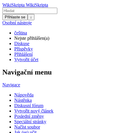
WikiSkripta
WikiSkripta
Přihlaste se
↓
Osobní nástroje
čeština
Nejste přihlášen(a)
Diskuse
Příspěvky
Přihlášení
Vytvořit účet
Navigační menu
Navigace
Nápověda
Nástěnka
Diskusní fórum
Vytvořit nový článek
Poslední změny
Speciální stránky
Načíst soubor
Jak (se) učit