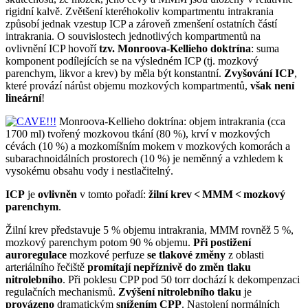
rigidní kalvě. Zvětšení kteréhokoliv kompartmentu intrakrania
způsobí jednak vzestup ICP a zároveň zmenšení ostatních částí
intrakrania. O souvislostech jednotlivých kompartmentů na
ovlivnění ICP hovoří
tzv. Monroova-Kellieho doktrína
: suma
komponent podílejících se na výsledném ICP (tj. mozkový
parenchym, likvor a krev) by měla být konstantní.
Zvyšování ICP
,
které provází nárůst objemu mozkových kompartmentů,
však není
lineární
!
Monroova-Kellieho doktrína: objem intrakrania (cca
1700 ml) tvořený mozkovou tkání (80 %), krví v mozkových
cévách (10 %) a mozkomíšním mokem v mozkových komorách a
subarachnoidálních prostorech (10 %) je neměnný a vzhledem k
vysokému obsahu vody i nestlačitelný.
ICP
je
ovlivněn
v tomto pořadí:
žilní krev < MMM < mozkový
parenchym
.
Žilní krev představuje 5 % objemu intrakrania, MMM rovněž 5 %,
mozkový parenchym potom 90 % objemu.
Při postižení
auroregulace
mozkové perfuze
se tlakové změny
z oblasti
arteriálního řečiště
promítají nepříznivě do změn tlaku
nitrolebního
. Při poklesu CPP pod 50 torr dochází k dekompenzaci
regulačních mechanismů.
Zvýšení nitrolebního tlaku
je
provázeno
dramatickým
snížením CPP
. Nastolení normálních