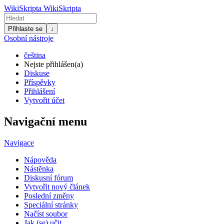
WikiSkripta
WikiSkripta
Přihlaste se
↓
Osobní nástroje
čeština
Nejste přihlášen(a)
Diskuse
Příspěvky
Přihlášení
Vytvořit účet
Navigační menu
Navigace
Nápověda
Nástěnka
Diskusní fórum
Vytvořit nový článek
Poslední změny
Speciální stránky
Načíst soubor
Jak (se) učit