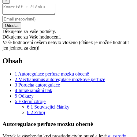
×
Odeslat
Děkujeme za Vaše podněty.
Děkujeme za Vaše hodnocení.
Vaše hodnocení ovšem nebylo vloženo (článek je možné hodnotit
jen jednou za den)!
Obsah
1
Autoregulace perfuze mozku obecně
2
Mechanismus autoregulace mozkové perfuze
3
Porucha autoregulace
4
Intrakraniální tlak
5
Odkazy
6
Externí zdroje
6.1
Související články
6.2
Zdroj
Autoregulace perfuze mozku obecně
Mozek je zásobován krví prostřednictvím pravé a levé
a. carotis