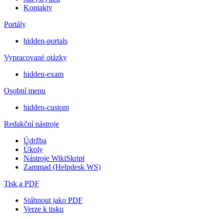
Kontakty
Portály
hidden-portals
Vypracované otázky
hidden-exam
Osobní menu
hidden-custom
Redakční nástroje
Údržba
Úkoly
Nástroje WikiSkript
Zammad (Helpdesk WS)
Tisk a PDF
Stáhnout jako PDF
Verze k tisku