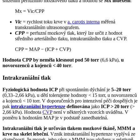
snížením perfuzního mozkového tlaku a hodnotí se
Mx indexem
:
Mx = Vic/CPP
Vic
= rychlost toku krve v
a. carotis interna
měřená
transkraniálním ultrasonografem.
CPP
= perfuzní mozkový tlak, který lze určit z hodnot
středního arteriálního tlaku, intrakraniálního tlaku a CVP.
CPP = MAP − (ICP + CVP)
Hodnota CPP by neměla klesnout pod 50 torr
(6,6 kPa),
u
novorozenců a kojenců < 40 torr
.
Intrakraniální tlak
Fyziologická hodnota ICP
při spontánním dýchání je
5–20 torr
(0,33–2,66 kPa), u dětí tolerujeme hodnoty < 15 torr, u novorozenců
a kojenců < 10 torr. V doporučeních pro intenzivní péči dospělých je
pak
intrakraniální hypertenze
definována
jako
ICP > 20 torr
(>
2,66 kPa). Hodnota
CVP
není v některých vzorcích uváděna. V
poměru k hodnotám MAP je v podstatě zanedbatelná.
Intrakraniální tlak je určován tlakem mozkové tkáně, MMM a
krve na skelet lebeční
. Vznik intrakraniální hypertenze vyplývá ze
skutečnosti, že mozek, jeho cévy a MMM jsou uloženy v relativně