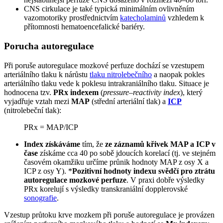
CNS cirkulace je také typická minimálním ovlivněním
vazomotoriky prostřednictvím
katecholaminů
vzhledem k
přítomnosti hematoencefalické bariéry.
Porucha autoregulace
Při poruše autoregulace mozkové perfuze dochází se vzestupem
arteriálního tlaku k nárůstu
tlaku nitrolebečního
a naopak pokles
arteriálního tlaku vede k poklesu intrakraniálního tlaku. Situace je
hodnocena tzv.
PRx indexem
(
pressure–reactivity index
), který
vyjadřuje vztah mezi
MAP
(střední arteriální tlak) a
ICP
(nitrolebeční tlak):
PRx = MAP/ICP
Index získáváme
tím, že
ze záznamů křivek MAP a ICP v
čase
získáme cca 40 po sobě jdoucích korelací (tj. ve stejném
časovém okamžiku určíme průnik hodnoty MAP z osy X a
ICP z osy Y). *
Pozitivní hodnoty indexu svědčí pro ztrátu
autoregulace mozkové perfuze
. V praxi dobře výsledky
PRx korelují s výsledky transkraniální dopplerovské
sonografie
.
Vzestup průtoku krve mozkem při poruše autoregulace je provázen