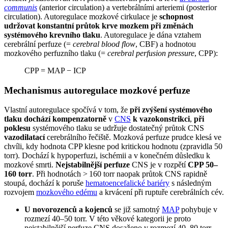
communis
(anterior circulation) a vertebrálními arteriemi (posterior
circulation). Autoregulace mozkové cirkulace je
schopnost
udržovat konstantní průtok krve mozkem při změnách
systémového krevního tlaku
. Autoregulace je dána vztahem
cerebrální perfuze (=
cerebral blood flow
, CBF) a hodnotou
mozkového perfuzního tlaku (=
cerebral perfusion pressure
, CPP):
CPP = MAP − ICP
Mechanismus autoregulace mozkové perfuze
Vlastní autoregulace spočívá v tom, že
při zvýšení systémového
tlaku dochází kompenzatorně
v
CNS
k vazokonstrikci
,
při
poklesu
systémového tlaku se udržuje dostatečný průtok CNS
vazodilatací
cerebrálního řečiště. Mozková perfuze prudce klesá ve
chvíli, kdy hodnota CPP klesne pod kritickou hodnotu (zpravidla 50
torr). Dochází k hypoperfuzi, ischémii a v konečném důsledku k
mozkové smrti.
Nejstabilnější perfuze
CNS je v rozpětí
CPP 50–
160 torr
. Při hodnotách > 160 torr naopak průtok CNS rapidně
stoupá, dochází k poruše
hematoencefalické bariéry
s následným
rozvojem
mozkového edému
a krvácení při ruptuře cerebrálních cév.
U novorozenců a kojenců
se již samotný
MAP
pohybuje v
rozmezí 40–50 torr. V této věkové kategorii je proto
nejstabilnější perfuze CNS dosaženo v rozmezí 40–80 torr.