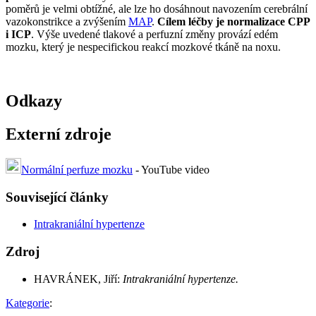
poměrů je velmi obtížné, ale lze ho dosáhnout navozením cerebrální
vazokonstrikce a zvýšením
MAP
.
Cílem léčby je normalizace CPP
i ICP
. Výše uvedené tlakové a perfuzní změny provází edém
mozku, který je nespecifickou reakcí mozkové tkáně na noxu.
Odkazy
Externí zdroje
Normální perfuze mozku
- YouTube video
Související články
Intrakraniální hypertenze
Zdroj
HAVRÁNEK, Jiří:
Intrakraniální hypertenze.
Kategorie
: