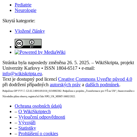
Pediatrie
Neurologie
Skrytá kategorie:
Vložené články
Stránka byla naposledy změněna 26. 5. 2025. – WikiSkripta, projekt
Univerzity Karlovy • ISSN 1804-6517 • e-mail:
info@wikiskripta.eu
.
Text je dostupný pod licencí
Creative Commons Uveďte původ 4.0
při dodržení případných
autorských práv
a
dalších podmínek
.
Podpořeno OP VVV č. CZ.02.2.69/0.0/0.0/16_015/0002362. Podpořeno z projektu „Transformace pro VŠ na UK“, financovaného z
Národního plánu obnovy, registrační číslo NPO_UK_MSMT-16602/2022.
Ochrana osobních údajů
–
O WikiSkriptech
–
Vyloučení odpovědnosti
–
Vývojáři
–
Statistiky
–
Prohlášení o cookies