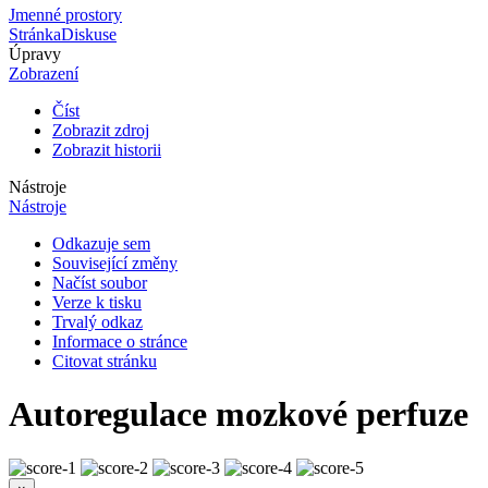
Jmenné prostory
Stránka
Diskuse
Úpravy
Zobrazení
Číst
Zobrazit zdroj
Zobrazit historii
Nástroje
Nástroje
Odkazuje sem
Související změny
Načíst soubor
Verze k tisku
Trvalý odkaz
Informace o stránce
Citovat stránku
Autoregulace mozkové perfuze