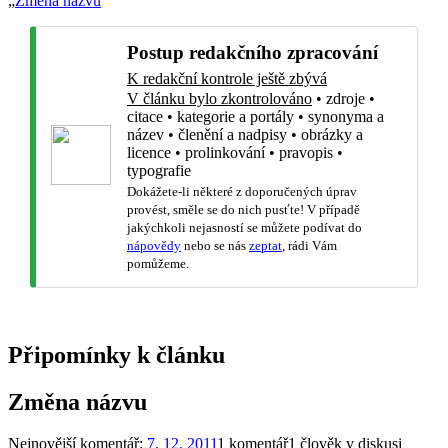
„
Změna názvu
“
Postup redakčního zpracování
K redakční kontrole ještě zbývá
V článku bylo zkontrolováno
•
zdroje
•
citace
•
kategorie a portály
•
synonyma a
název
•
členění a nadpisy
•
obrázky a
licence
•
prolinkování
•
pravopis
•
typografie
Dokážete-li některé z doporučených úprav
provést, směle se do nich pusťte! V případě
jakýchkoli nejasností se můžete podívat do
nápovědy
nebo se nás
zeptat
, rádi Vám
pomůžeme.
Připomínky k článku
Změna názvu
Nejnovější komentář:
7. 12. 2011
1 komentář
1 člověk v diskusi