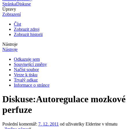
Stránka
Diskuse
Úpravy
Zobrazení
Číst
Zobrazit zdroj
Zobrazit historii
Nástroje
Nástroje
Odkazuje sem
Související změny
Načíst soubor
Verze k tisku
Trvalý odkaz
Informace o stránce
Diskuse
:
Autoregulace mozkové
perfuze
Poslední komentář:
7. 12. 2011
od uživatelky Elderine v tématu