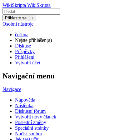
WikiSkripta
WikiSkripta
Přihlaste se
↓
Osobní nástroje
čeština
Nejste přihlášen(a)
Diskuse
Příspěvky
Přihlášení
Vytvořit účet
Navigační menu
Navigace
Nápověda
Nástěnka
Diskusní fórum
Vytvořit nový článek
Poslední změny
Speciální stránky
Načíst soubor
Jak (se) učit