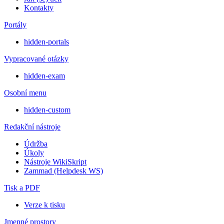
Kontakty
Portály
hidden-portals
Vypracované otázky
hidden-exam
Osobní menu
hidden-custom
Redakční nástroje
Údržba
Úkoly
Nástroje WikiSkript
Zammad (Helpdesk WS)
Tisk a PDF
Verze k tisku
Jmenné prostory