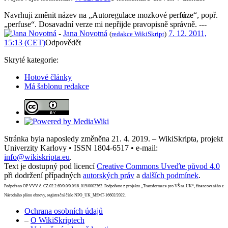
Navrhuji změnit název na „Autoregulace mozkové perf
ú
ze“, popř.
„perfuse“. Dosavadní verze mi nepřijde pravopisně správně. ---
-
Jana Novotná
7. 12. 2011,
(
redakce WikiSkript
)
15:13 (CET)
Odpovědět
Skryté kategorie:
Hotové články
Má šablonu redakce
Stránka byla naposledy změněna 21. 4. 2019. – WikiSkripta, projekt
Univerzity Karlovy • ISSN 1804-6517 • e-mail:
info@wikiskripta.eu
.
Text je dostupný pod licencí
Creative Commons Uveďte původ 4.0
při dodržení případných
autorských práv
a
dalších podmínek
.
Podpořeno OP VVV č. CZ.02.2.69/0.0/0.0/16_015/0002362. Podpořeno z projektu „Transformace pro VŠ na UK“, financovaného z
Národního plánu obnovy, registrační číslo NPO_UK_MSMT-16602/2022.
Ochrana osobních údajů
–
O WikiSkriptech