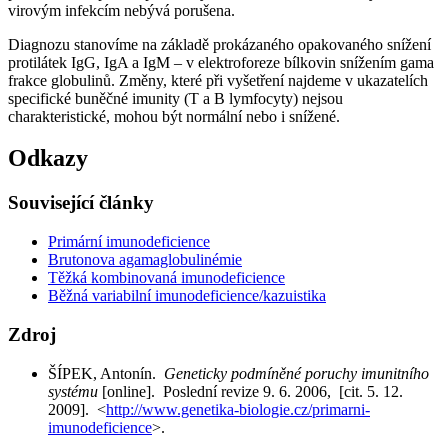
virovým infekcím nebývá porušena.
Diagnozu stanovíme na základě prokázaného opakovaného snížení
protilátek IgG, IgA a IgM – v elektroforeze bílkovin snížením gama
frakce globulinů. Změny, které při vyšetření najdeme v ukazatelích
specifické buněčné imunity (T a B lymfocyty) nejsou
charakteristické, mohou být normální nebo i snížené.
Odkazy
Související články
Primární imunodeficience
Brutonova agamaglobulinémie
Těžká kombinovaná imunodeficience
Běžná variabilní imunodeficience/kazuistika
Zdroj
ŠÍPEK, Antonín.
Geneticky podmíněné poruchy imunitního
systému
[online]. Poslední revize 9. 6. 2006, [cit. 5. 12.
2009]. <
http://www.genetika-biologie.cz/primarni-
imunodeficience
>.