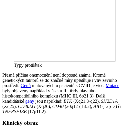
Typy protilátek
Přesná příčina onemocnění není doposud známa. Kromě
genetických faktorů se do značné míry uplatňuje i vliv zevního
prostředí.
Genů
mutovaných u pacientů s CVID je více.
Mutace
byly objeveny například v úseku III. třídy hlavního
histokompatibilního komplexu (MHC III, 6p21.3). Další
kandidátské
geny
jsou například:
BTK
(Xq21.3-q22),
SH2D1A
(Xq25),
CD40LG
(Xq26),
CD40
(20q12-q13.2),
AID
(12p13) či
TNFRSF13B
(17p11.2).
Klinický obraz