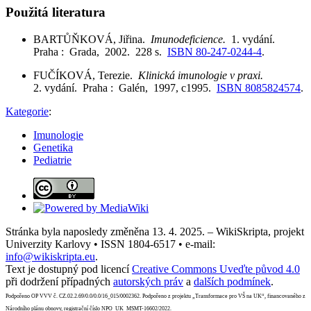
Použitá literatura
BARTŮŇKOVÁ, Jiřina.
Imunodeficience.
1. vydání.
Praha : Grada, 2002. 228 s.
ISBN 80-247-0244-4
.
FUČÍKOVÁ, Terezie.
Klinická imunologie v praxi.
2. vydání. Praha : Galén, 1997, c1995.
ISBN 8085824574
.
Kategorie
:
Imunologie
Genetika
Pediatrie
Stránka byla naposledy změněna 13. 4. 2025. – WikiSkripta, projekt
Univerzity Karlovy • ISSN 1804-6517 • e-mail:
info@wikiskripta.eu
.
Text je dostupný pod licencí
Creative Commons Uveďte původ 4.0
při dodržení případných
autorských práv
a
dalších podmínek
.
Podpořeno OP VVV č. CZ.02.2.69/0.0/0.0/16_015/0002362. Podpořeno z projektu „Transformace pro VŠ na UK“, financovaného z
Národního plánu obnovy, registrační číslo NPO_UK_MSMT-16602/2022.