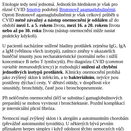
Etiologie tedy není jednotná. Jednotícím hlediskem je však pro
různé CVID
fenotyp
podobný
Brutonově agamaglubulinémii
.
Oproti Brutonově agamaglubulinémii je však celkový průběh u
CVID
méně závažný a nástup onemocnění je oddálen
až do
období
mezi 1. a 5. rokem
života,
mezi 16. a 20. rokem
života
nebo až po 30. roku
života (nástup onemocnění může nastat
prakticky kdykoli).
U pacientů nacházíme snížené hladiny protilátek zejména IgG, IgA
a IgM (většinou všech izotypů), zatímco změny v ukazatelích
buněčné imunity jsou necharakteristické (normální nebo i nižší
koncentrace B nebo T lymfocytů). Pro diagnózu CVID (
common
variable immunodeficiency
) je rozhodující
snížení až chybění
jednotlivých izotypů protilátek
. Klinicky onemocnění probíhá
jako zvýšený sklon k infekcím, a to
bakteriálním
, nejvíce jsou
postiženy dýchací cesty. V dětství otitidy, v dospělosti více
sinusitidy, bronchitidy, časté jsou i bronchopneumonie.
Při neléčeném onemocnění (léčí se substitucí gamaglobulinových
preparátů) se mohou vyvinout i bronchiektasie. Pozdní komplikací
je intersticiální plicní fibróza.
Nemocní mají zvýšený sklon i k alergiím a autoimunitním chorobám
(převážně autoimunitní tyroiditis). U některých bývá prvním
příznakem herpes simplex i když odolnost těchto nemocných vůči