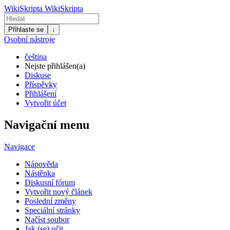
WikiSkripta
WikiSkripta
Přihlaste se
↓
Osobní nástroje
čeština
Nejste přihlášen(a)
Diskuse
Příspěvky
Přihlášení
Vytvořit účet
Navigační menu
Navigace
Nápověda
Nástěnka
Diskusní fórum
Vytvořit nový článek
Poslední změny
Speciální stránky
Načíst soubor
Jak (se) učit