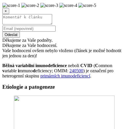
×
Odeslat
Děkujeme za Vaše podněty.
Děkujeme za Vaše hodnocení.
Vaše hodnocení ovšem nebylo vloženo (článek je možné hodnotit
jen jednou za den)!
Běžná variabilní imunodeficience
neboli
CVID
(
C
ommon
v
ariable
i
mmuno
d
eficiency; OMIM:
240500
) je označení pro
heterogenní skupinu
primárních imunodeficiencí
.
Etiologie a patogeneze