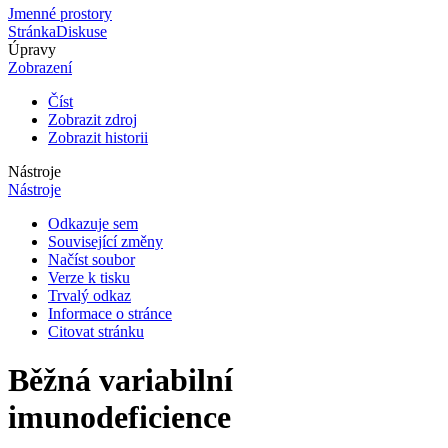
Jmenné prostory
Stránka
Diskuse
Úpravy
Zobrazení
Číst
Zobrazit zdroj
Zobrazit historii
Nástroje
Nástroje
Odkazuje sem
Související změny
Načíst soubor
Verze k tisku
Trvalý odkaz
Informace o stránce
Citovat stránku
Běžná variabilní
imunodeficience