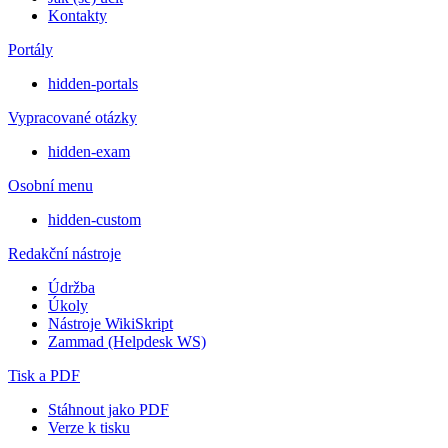
Kontakty
Portály
hidden-portals
Vypracované otázky
hidden-exam
Osobní menu
hidden-custom
Redakční nástroje
Údržba
Úkoly
Nástroje WikiSkript
Zammad (Helpdesk WS)
Tisk a PDF
Stáhnout jako PDF
Verze k tisku