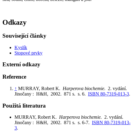
Odkazy
Související články
Kyslík
Stopové prvky
Externí odkazy
Reference
↑
MURRAY, Robert K.
Harperova biochemie.
2. vydání.
Jinočany : H&H, 2002. 871 s. s. 6.
ISBN 80-7319-013-3
.
Použitá literatura
MURRAY, Robert K.
Harperova biochemie.
2. vydání.
Jinočany : H&H, 2002. 871 s. s. 6-7.
ISBN 80-7319-013-
3
.