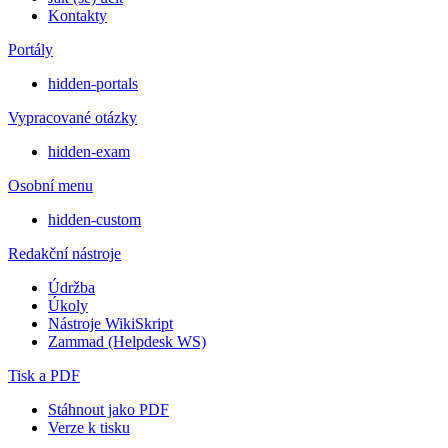
Kontakty
Portály
hidden-portals
Vypracované otázky
hidden-exam
Osobní menu
hidden-custom
Redakční nástroje
Údržba
Úkoly
Nástroje WikiSkript
Zammad (Helpdesk WS)
Tisk a PDF
Stáhnout jako PDF
Verze k tisku