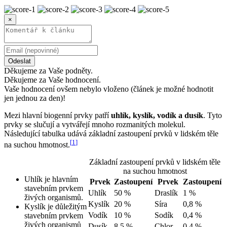
×
Odeslat
Děkujeme za Vaše podněty.
Děkujeme za Vaše hodnocení.
Vaše hodnocení ovšem nebylo vloženo (článek je možné hodnotit
jen jednou za den)!
Mezi hlavní biogenní prvky patří
uhlík, kyslík, vodík a dusík
. Tyto
prvky se slučují a vytvářejí mnoho rozmanitých molekul.
Následující tabulka udává základní zastoupení prvků v lidském těle
[
1
]
na suchou hmotnost.
Základní zastoupení prvků v lidském těle
na suchou hmotnost
Uhlík je hlavním
Prvek
Zastoupení
Prvek
Zastoupení
stavebním prvkem
Uhlík
50 %
Draslík
1 %
živých organismů.
Kyslík
20 %
Síra
0,8 %
Kyslík je důležitým
Vodík
10 %
Sodík
0,4 %
stavebním prvkem
živých organismů
Dusík
8,5 %
Chlor
0,4 %