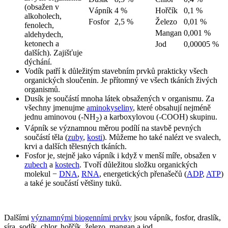
(obsažen v
Vápník
4 %
Hořčík
0,1 %
alkoholech,
Fosfor
2,5 %
Železo
0,01 %
fenolech,
Mangan
0,001 %
aldehydech,
ketonech a
Jod
0,00005 %
dalších). Zajišťuje
dýchání.
Vodík patří k důležitým stavebním prvků prakticky všech
organických sloučenin. Je přítomný ve všech tkáních živých
organismů.
Dusík je součástí mnoha látek obsažených v organismu. Za
všechny jmenujme
aminokyseliny
, které obsahují nejméně
jednu aminovou (-NH
) a karboxylovou (-COOH) skupinu.
2
Vápník se významnou měrou podílí na stavbě pevných
součástí těla (
zuby
,
kosti
). Můžeme ho také nalézt ve svalech,
krvi a dalších tělesných tkáních.
Fosfor je, stejně jako vápník i když v menší míře, obsažen v
zubech
a
kostech
. Tvoří důležitou složku organických
molekul −
DNA
,
RNA
, energetických přenašečů (
ADP
,
ATP
)
a také je součástí většiny tuků.
Dalšími
významnými biogenními prvky
jsou vápník, fosfor, draslík,
síra, sodík, chlor, hořčík, železo, mangan a jod.