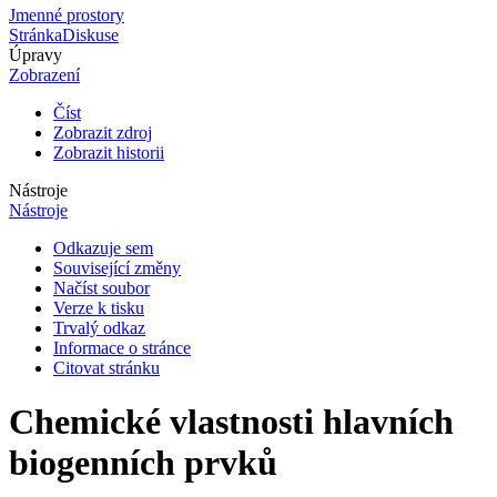
Jmenné prostory
Stránka
Diskuse
Úpravy
Zobrazení
Číst
Zobrazit zdroj
Zobrazit historii
Nástroje
Nástroje
Odkazuje sem
Související změny
Načíst soubor
Verze k tisku
Trvalý odkaz
Informace o stránce
Citovat stránku
Chemické vlastnosti hlavních
biogenních prvků