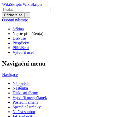
WikiSkripta
WikiSkripta
Přihlaste se
↓
Osobní nástroje
čeština
Nejste přihlášen(a)
Diskuse
Příspěvky
Přihlášení
Vytvořit účet
Navigační menu
Navigace
Nápověda
Nástěnka
Diskusní fórum
Vytvořit nový článek
Poslední změny
Speciální stránky
Načíst soubor
Jak (se) učit