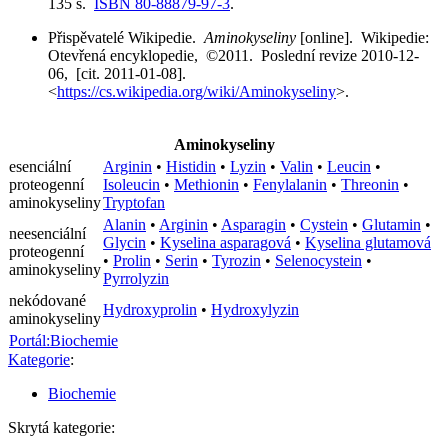
135 s.
ISBN 80-88879-97-3
.
Přispěvatelé Wikipedie.
Aminokyseliny
[online]. Wikipedie:
Otevřená encyklopedie, ©2011. Poslední revize 2010-12-
06, [cit. 2011-01-08].
<
https://cs.wikipedia.org/wiki/Aminokyseliny
>.
Aminokyseliny
esenciální
Arginin
•
Histidin
•
Lyzin
•
Valin
•
Leucin
•
proteogenní
Isoleucin
•
Methionin
•
Fenylalanin
•
Threonin
•
aminokyseliny
Tryptofan
Alanin
•
Arginin
•
Asparagin
•
Cystein
•
Glutamin
•
neesenciální
Glycin
•
Kyselina asparagová
•
Kyselina glutamová
proteogenní
•
Prolin
•
Serin
•
Tyrozin
•
Selenocystein
•
aminokyseliny
Pyrrolyzin
nekódované
Hydroxyprolin
•
Hydroxylyzin
aminokyseliny
Portál:Biochemie
Kategorie
:
Biochemie
Skrytá kategorie: