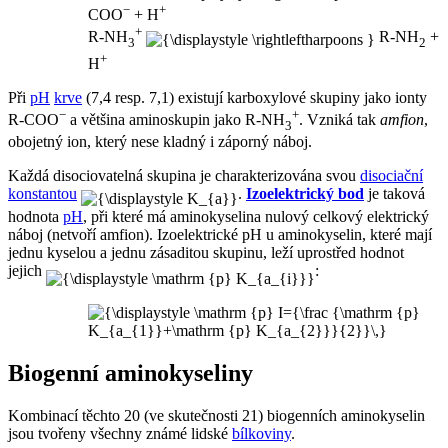
−
+
COO
+ H
+
R-NH
R-NH
+
3
2
+
H
Při
pH
krve
(7,4 resp. 7,1) existují karboxylové skupiny jako ionty
−
+
R-COO
a většina aminoskupin jako R-NH
. Vzniká tak
amfion
,
3
obojetný ion, který nese kladný i záporný náboj.
Každá disociovatelná skupina je charakterizována svou
disociační
konstantou
.
Izoelektrický bod
je taková
hodnota
pH
, při které má aminokyselina nulový celkový elektrický
náboj (netvoří amfion). Izoelektrické pH u aminokyselin, které mají
jednu kyselou a jednu zásaditou skupinu, leží uprostřed hodnot
jejich
:
Biogenní aminokyseliny
Kombinací těchto 20 (ve skutečnosti 21) biogenních aminokyselin
jsou tvořeny všechny známé lidské
bílkoviny
.