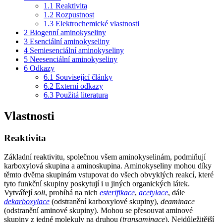
1.1
Reaktivita
1.2
Rozpustnost
1.3
Elektrochemické vlastnosti
2
Biogenní aminokyseliny
3
Esenciální aminokyseliny
4
Semiesenciální aminokyseliny
5
Neesenciální aminokyseliny
6
Odkazy
6.1
Související články
6.2
Externí odkazy
6.3
Použitá literatura
Vlastnosti
Reaktivita
Základní reaktivitu, společnou všem aminokyselinám, podmiňují
karboxylová skupina a aminoskupina. Aminokyseliny mohou díky
těmto dvěma skupinám vstupovat do všech obvyklých reakcí, které
tyto funkční skupiny poskytují i u jiných organických látek.
Vytvářejí
soli
, probíhá na nich
esterifikace
,
acetylace
, dále
dekarboxylace
(odstranění karboxylové skupiny),
deaminace
(odstranění aminové skupiny). Mohou se přesouvat aminové
skupiny z jedné molekuly na druhou (
transaminace
). Nejdůležitější