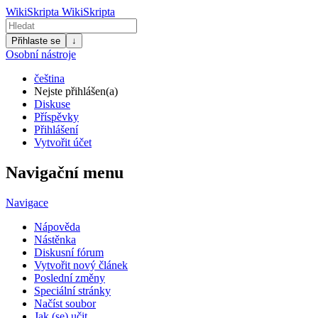
WikiSkripta
WikiSkripta
Přihlaste se
↓
Osobní nástroje
čeština
Nejste přihlášen(a)
Diskuse
Příspěvky
Přihlášení
Vytvořit účet
Navigační menu
Navigace
Nápověda
Nástěnka
Diskusní fórum
Vytvořit nový článek
Poslední změny
Speciální stránky
Načíst soubor
Jak (se) učit