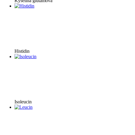
Kyselina glutamová
Histidin
Isoleucin