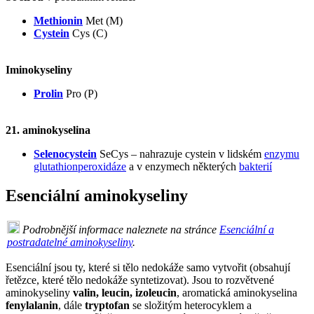
Methionin
Met (M)
Cystein
Cys (C)
Iminokyseliny
Prolin
Pro (P)
21. aminokyselina
Selenocystein
SeCys – nahrazuje cystein v lidském
enzymu
glutathionperoxidáze
a v enzymech některých
bakterií
Esenciální aminokyseliny
Podrobnější informace naleznete na stránce
Esenciální a
postradatelné aminokyseliny
.
Esenciální jsou ty, které si tělo nedokáže samo vytvořit (obsahují
řetězce, které tělo nedokáže syntetizovat). Jsou to rozvětvené
aminokyseliny
valin, leucin, izoleucin
, aromatická aminokyselina
fenylalanin
, dále
tryptofan
se složitým heterocyklem a