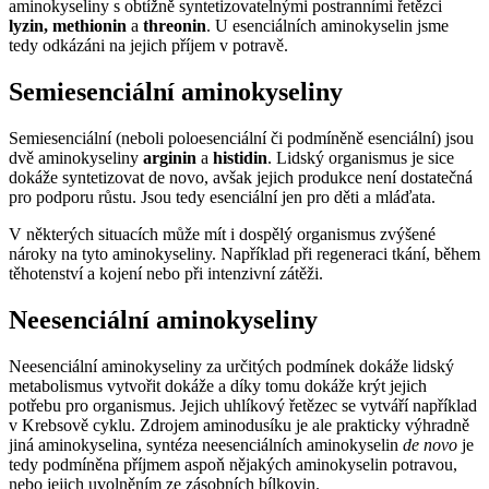
aminokyseliny s obtížně syntetizovatelnými postranními řetězci
lyzin, methionin
a
threonin
. U esenciálních aminokyselin jsme
tedy odkázáni na jejich příjem v potravě.
Semiesenciální aminokyseliny
Semiesenciální (neboli poloesenciální či podmíněně esenciální) jsou
dvě aminokyseliny
arginin
a
histidin
. Lidský organismus je sice
dokáže syntetizovat de novo, avšak jejich produkce není dostatečná
pro podporu růstu. Jsou tedy esenciální jen pro děti a mláďata.
V některých situacích může mít i dospělý organismus zvýšené
nároky na tyto aminokyseliny. Například při regeneraci tkání, během
těhotenství a kojení nebo při intenzivní zátěži.
Neesenciální aminokyseliny
Neesenciální aminokyseliny za určitých podmínek dokáže lidský
metabolismus vytvořit dokáže a díky tomu dokáže krýt jejich
potřebu pro organismus. Jejich uhlíkový řetězec se vytváří například
v Krebsově cyklu. Zdrojem aminodusíku je ale prakticky výhradně
jiná aminokyselina, syntéza neesenciálních aminokyselin
de novo
je
tedy podmíněna příjmem aspoň nějakých aminokyselin potravou,
nebo jejich uvolněním ze zásobních bílkovin.