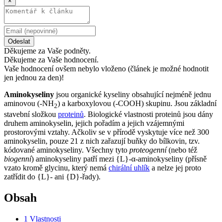
×
Odeslat
Děkujeme za Vaše podněty.
Děkujeme za Vaše hodnocení.
Vaše hodnocení ovšem nebylo vloženo (článek je možné hodnotit
jen jednou za den)!
Aminokyseliny
jsou organické kyseliny obsahující nejméně jednu
aminovou (-NH
) a karboxylovou (-COOH) skupinu. Jsou základní
2
stavební složkou
proteinů
. Biologické vlastnosti proteinů jsou dány
druhem aminokyselin, jejich pořadím a jejich vzájemnými
prostorovými vztahy. Ačkoliv se v přírodě vyskytuje více než 300
aminokyselin, pouze 21 z nich zařazují buňky do bílkovin, tzv.
kódované aminokyseliny. Všechny tyto
proteogenní
(nebo též
biogenní
) aminokyseliny patří mezi {L}-α-aminokyseliny (přísně
vzato kromě glycinu, který nemá
chirální uhlík
a nelze jej proto
zatřídit do {L}- ani {D}-řady).
Obsah
1
Vlastnosti