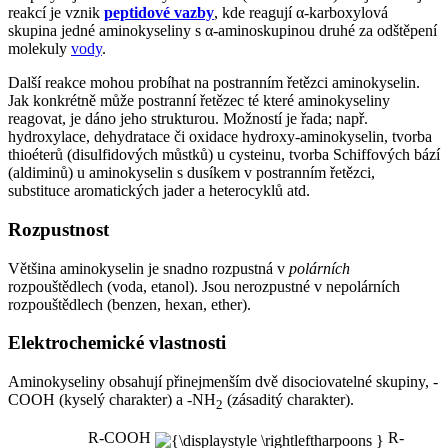
reakcí je vznik
peptidové vazby
, kde reagují α-karboxylová
skupina jedné aminokyseliny s α-aminoskupinou druhé za odštěpení
molekuly
vody
.
Další reakce mohou probíhat na postranním řetězci aminokyselin.
Jak konkrétně může postranní řetězec té které aminokyseliny
reagovat, je dáno jeho strukturou. Možností je řada; např.
hydroxylace, dehydratace či oxidace hydroxy-aminokyselin, tvorba
thioéterů (disulfidových můstků) u cysteinu, tvorba Schiffových bází
(aldiminů) u aminokyselin s dusíkem v postranním řetězci,
substituce aromatických jader a heterocyklů atd.
Rozpustnost
Většina aminokyselin je snadno rozpustná v
polárních
rozpouštědlech (voda, etanol). Jsou nerozpustné v nepolárních
rozpouštědlech (benzen, hexan, ether).
Elektrochemické vlastnosti
Aminokyseliny obsahují přinejmenším dvě disociovatelné skupiny, -
COOH (kyselý charakter) a -NH
(zásaditý charakter).
2
R-COOH
R-