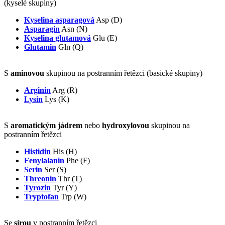
(kyselé skupiny)
Kyselina asparagová
Asp (D)
Asparagin
Asn (N)
Kyselina glutamová
Glu (E)
Glutamin
Gln (Q)
S
aminovou
skupinou na postranním řetězci (basické skupiny)
Arginin
Arg (R)
Lysin
Lys (K)
S
aromatickým jádrem
nebo
hydroxylovou
skupinou na
postranním řetězci
Histidin
His (H)
Fenylalanin
Phe (F)
Serin
Ser (S)
Threonin
Thr (T)
Tyrozin
Tyr (Y)
Tryptofan
Trp (W)
Se
sírou
v postranním řetězci