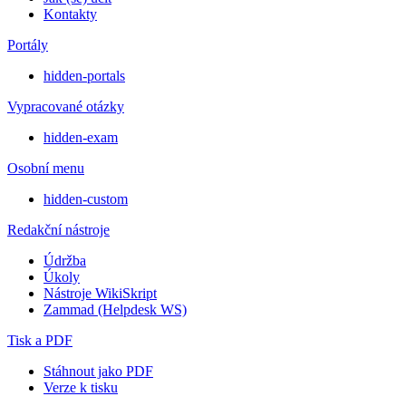
Kontakty
Portály
hidden-portals
Vypracované otázky
hidden-exam
Osobní menu
hidden-custom
Redakční nástroje
Údržba
Úkoly
Nástroje WikiSkript
Zammad (Helpdesk WS)
Tisk a PDF
Stáhnout jako PDF
Verze k tisku