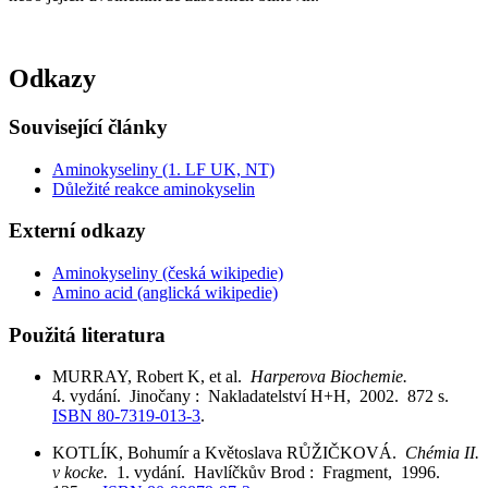
Odkazy
Související články
Aminokyseliny (1. LF UK, NT)
Důležité reakce aminokyselin
Externí odkazy
Aminokyseliny (česká wikipedie)
Amino acid (anglická wikipedie)
Použitá literatura
MURRAY, Robert K, et al.
Harperova Biochemie.
4. vydání. Jinočany : Nakladatelství H+H, 2002. 872 s.
ISBN 80-7319-013-3
.
KOTLÍK, Bohumír a Květoslava RŮŽIČKOVÁ.
Chémia II.
v kocke.
1. vydání. Havlíčkův Brod : Fragment, 1996.