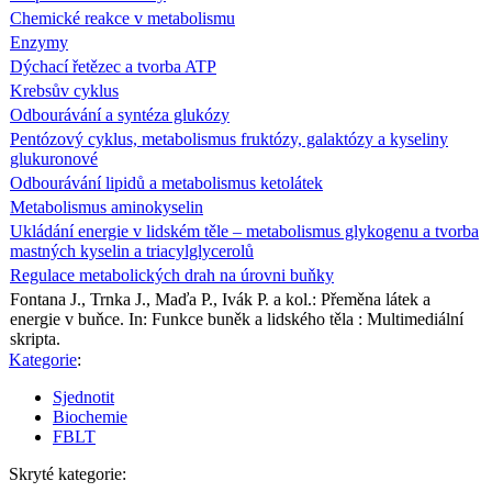
Chemické reakce v metabolismu
Enzymy
Dýchací řetězec a tvorba ATP
Krebsův cyklus
Odbourávání a syntéza glukózy
Pentózový cyklus, metabolismus fruktózy, galaktózy a kyseliny
glukuronové
Odbourávání lipidů a metabolismus ketolátek
Metabolismus aminokyselin
Ukládání energie v lidském těle – metabolismus glykogenu a tvorba
mastných kyselin a triacylglycerolů
Regulace metabolických drah na úrovni buňky
Fontana J., Trnka J., Maďa P., Ivák P. a kol.: Přeměna látek a
energie v buňce. In: Funkce buněk a lidského těla : Multimediální
skripta.
Kategorie
:
Sjednotit
Biochemie
FBLT
Skryté kategorie: