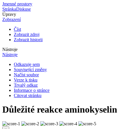
Jmenné prostory
Stránka
Diskuse
Úpravy
Zobrazení
Číst
Zobrazit zdroj
Zobrazit historii
Nástroje
Nástroje
Odkazuje sem
Související změny
Načíst soubor
Verze k tisku
Trvalý odkaz
Informace o stránce
Citovat stránku
Důležité reakce aminokyselin