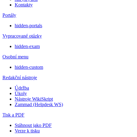
Kontakty
Portály
hidden-portals
Vypracované otázky
hidden-exam
Osobní menu
hidden-custom
Redakční nástroje
Údržba
Úkoly
Nástroje WikiSkript
Zammad (Helpdesk WS)
Tisk a PDF
Stáhnout jako PDF
Verze k tisku