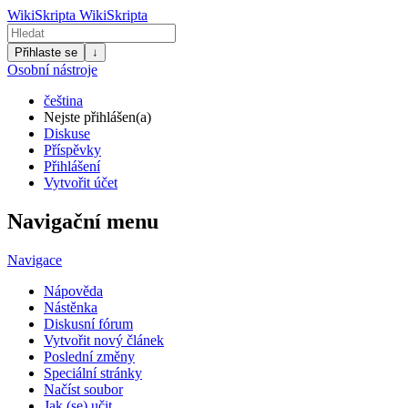
WikiSkripta
WikiSkripta
Přihlaste se
↓
Osobní nástroje
čeština
Nejste přihlášen(a)
Diskuse
Příspěvky
Přihlášení
Vytvořit účet
Navigační menu
Navigace
Nápověda
Nástěnka
Diskusní fórum
Vytvořit nový článek
Poslední změny
Speciální stránky
Načíst soubor
Jak (se) učit