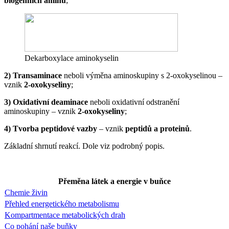
biogenních aminů
;
Dekarboxylace aminokyselin
2) Transaminace
neboli výměna aminoskupiny s 2-oxokyselinou –
vznik
2-oxokyseliny
;
3) Oxidativní deaminace
neboli oxidativní odstranění
aminoskupiny – vznik
2-oxokyseliny
;
4) Tvorba peptidové vazby
– vznik
peptidů a proteinů
.
Základní shrnutí reakcí. Dole viz podrobný popis.
Přeměna látek a energie v buňce
Chemie živin
Přehled energetického metabolismu
Kompartmentace metabolických drah
Co pohání naše buňky