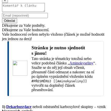
×
Odeslat
Děkujeme za Vaše podněty.
Děkujeme za Vaše hodnocení.
Vaše hodnocení ovšem nebylo vloženo (článek je možné hodnotit
jen jednou za den)!
Stránku je nutno sjednotit
s jinou!
Tato stránka je tématicky totožná nebo
velice podobná článku „
Aminokyseliny
“.
Snažte se do něj její obsah včlenit,
přesunuté části odmazat a nakonec na ní
po úplném vyprázdnění vložením kódu
#PŘESMĚRUJ [[Aminokyseliny]]
vytvořit na doplněný článek
přesměrování.
1)
Dekarboxylace
neboli odstranění karboxylové skupiny – vznik