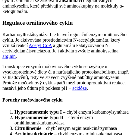
cyklu'. Glutamát se získává
transaminací
degradovaných
aminokyselin, které předávají své aminoskupiny na molekuly α-
ketoglutarátu.
Regulace ornitinového cyklu
Karbamoylfosfátsyntáza I je hlavní regulační enzym ornitinového
cyklu. Je aktivována prostřednictvím N-acetylglutamátu, který
vzniká reakcí
Acetyl-CoA
a glutamátu katalyzovanou N-
acetylglutamátsyntetázou. Její aktivitu zvyšuje aminokyselina
arginin
.
Transkripce enzymů močovinového cyklu se
zvyšuje
u
vysokoproteinové diety či u narůstajícího proteokatabolismu (např.
za hladovění), tedy ve stavech zvýšené nabídky aminokyselin.
Protože močovinový cyklus patří mezi protonproduktivní reakce,
nastává jeho útlum při poklesu pH –
acidóze
.
Poruchy močovinového cyklu
Hyperamonemie typu I
– chybí enzym karbamoylsynthasa
Hyperamonemie typu II
– chybí enzym
ornithintranskarbamoylasa
Citrullinemie
– chybí enzym argininsukcinátsynthasa
Argininsukcinátrie
– chybí enzym argininsukcinátlyasa