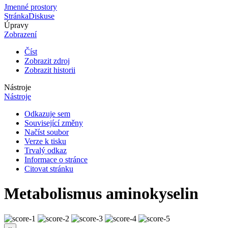
Jmenné prostory
Stránka
Diskuse
Úpravy
Zobrazení
Číst
Zobrazit zdroj
Zobrazit historii
Nástroje
Nástroje
Odkazuje sem
Související změny
Načíst soubor
Verze k tisku
Trvalý odkaz
Informace o stránce
Citovat stránku
Metabolismus aminokyselin