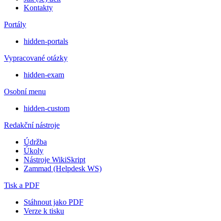
Kontakty
Portály
hidden-portals
Vypracované otázky
hidden-exam
Osobní menu
hidden-custom
Redakční nástroje
Údržba
Úkoly
Nástroje WikiSkript
Zammad (Helpdesk WS)
Tisk a PDF
Stáhnout jako PDF
Verze k tisku