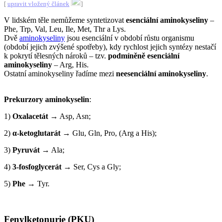
[
upravit vložený článek
]
V lidském těle nemůžeme syntetizovat
esenciální aminokyseliny
–
Phe, Trp, Val, Leu, Ile, Met, Thr a Lys.
Dvě
aminokyseliny
jsou esenciální v období růstu organismu
(období jejich zvýšené spotřeby), kdy rychlost jejich syntézy nestačí
k pokrytí tělesných nároků – tzv.
podmíněně esenciální
aminokyseliny
– Arg, His.
Ostatní aminokyseliny řadíme mezi
neesenciální aminokyseliny
.
Prekurzory aminokyselin
:
1)
Oxalacetát
→ Asp, Asn;
2)
α-ketoglutarát
→ Glu, Gln, Pro, (Arg a His);
3)
Pyruvát
→ Ala;
4)
3-fosfoglycerát
→ Ser, Cys a Gly;
5)
Phe
→ Tyr.
Fenylketonurie (PKU)