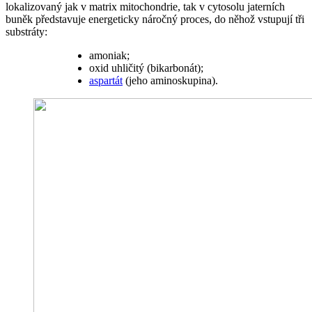
lokalizovaný jak v matrix mitochondrie, tak v cytosolu jaterních
buněk představuje energeticky náročný proces, do něhož vstupují tři
substráty:
amoniak;
oxid uhličitý (bikarbonát);
aspartát
(jeho aminoskupina).