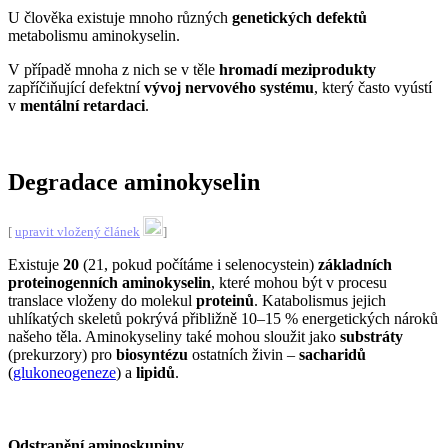
U člověka existuje mnoho různých
genetických defektů
metabolismu aminokyselin
.
V případě mnoha z nich se v těle
hromadí meziprodukty
zapříčiňující defektní
vývoj nervového systému
, který často vyústí
v
mentální retardaci
.
Degradace aminokyselin
[
upravit vložený článek
]
Existuje
20
(21, pokud počítáme i selenocystein)
základních
proteinogenních aminokyselin
, které mohou být v procesu
translace vloženy do molekul
proteinů
. Katabolismus jejich
uhlíkatých skeletů pokrývá přibližně 10–15 % energetických nároků
našeho těla. Aminokyseliny také mohou sloužit jako
substráty
(prekurzory) pro
biosyntézu
ostatních živin –
sacharidů
(
glukoneogeneze
) a
lipidů
.
Odstranění aminoskupiny