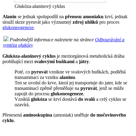
Glukóza-alaninový cyklus
Alanin
se jednak spolupodílí na
přenosu amoniaku
krví, jednak
slouží skrze pyruvát jako významný
zdroj uhlíků
pro proces
glukoneogeneze
.
Podrobnější informace naleznete na stránce
Odbourávání a
syntéza glukózy
.
Glukóza-alaninový cyklus
je meziorgánová metabolická dráha
probíhající mezi
svalovými buňkami
a
játry
.
Poté, co
pyruvát
vznikne ve svalových buňkách, podléhá
transaminaci za vzniku
alaninu
.
Ten se uvolní do krve, která jej transportuje do jater, kde se
transaminací zpětně přeměňuje na
pyruvát
, jenž se může
zapojit do procesu
glukoneogeneze
.
Vzniklá
glukóza
se krví dostává
do svalů
a celý cyklus se
uzavírá.
Přenesená
aminoskupina
(amoniak) směřuje
do močovinového
cyklu
.