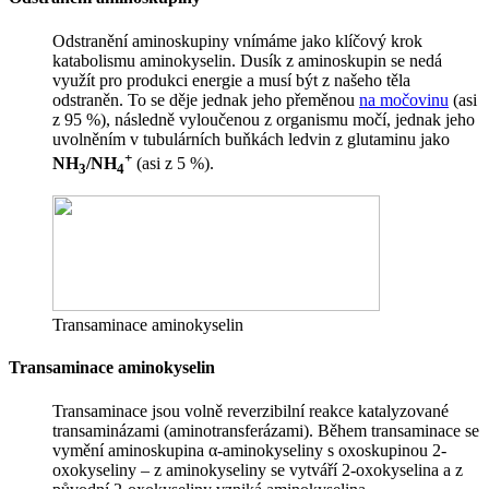
Odstranění aminoskupiny vnímáme jako klíčový krok
katabolismu aminokyselin. Dusík z aminoskupin se nedá
využít pro produkci energie a musí být z našeho těla
odstraněn. To se děje jednak jeho přeměnou
na močovinu
(asi
z 95 %), následně vyloučenou z organismu močí, jednak jeho
uvolněním v tubulárních buňkách ledvin z glutaminu jako
+
NH
/NH
(asi z 5 %).
3
4
Transaminace aminokyselin
Transaminace aminokyselin
Transaminace jsou volně reverzibilní reakce katalyzované
transaminázami (aminotransferázami). Během transaminace se
vymění aminoskupina α-aminokyseliny s oxoskupinou 2-
oxokyseliny – z aminokyseliny se vytváří 2-oxokyselina a z