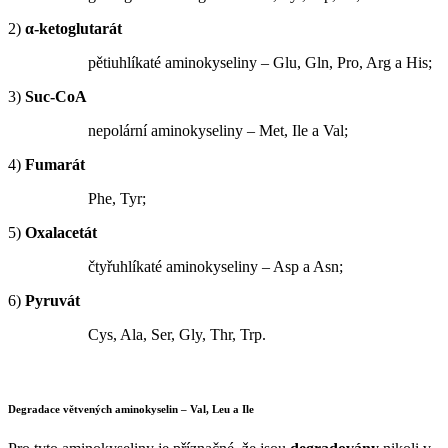
2)
α-ketoglutarát
pětiuhlíkaté aminokyseliny – Glu, Gln, Pro, Arg a His;
3)
Suc-CoA
nepolární aminokyseliny – Met, Ile a Val;
4)
Fumarát
Phe, Tyr;
5)
Oxalacetát
čtyřuhlíkaté aminokyseliny – Asp a Asn;
6)
Pyruvát
Cys, Ala, Ser, Gly, Thr, Trp.
Degradace
větvených aminokyselin
– Val, Leu a Ile