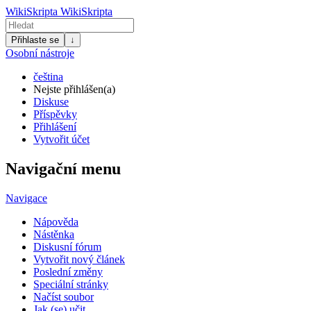
WikiSkripta
WikiSkripta
Přihlaste se
↓
Osobní nástroje
čeština
Nejste přihlášen(a)
Diskuse
Příspěvky
Přihlášení
Vytvořit účet
Navigační menu
Navigace
Nápověda
Nástěnka
Diskusní fórum
Vytvořit nový článek
Poslední změny
Speciální stránky
Načíst soubor
Jak (se) učit