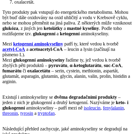
oxalacetát.
Tyto produkty pak vstupují do energetického metabolismu. Mohou
být buď dále oxidovány na oxid uhličitý a vodu v Krebsově cyklu,
nebo se mohou přeměnit na jiná paliva. Z některých může vzniknout
glukóza
, z jiných jen
ketolátky
a
mastné kyseliny
. Podle toho
rozlišujeme tzv.
glukogenní
a
ketogenní
aminokyseliny.
Mezi
ketogenní aminokyseliny
patří ty, které vedou k tvorbě
acetyl-CoA
a
acetoacetyl-CoA
– leucin a lysin (začínají na
písmeno L).
Mezi
glukogenní aminokyseiny
řadíme ty, jež vedou k tvorbě
zbylých pěti produktů –
pyruvátu
,
α-ketoglutarátu
,
suc-CoA
,
fumarátu
či
oxalacetátu
– serin, cystein, methionin, aspartát,
glutamát, asparagin, glutamin, glycin, alanin, valin, prolin, histidin a
arginin.
Existují i aminokyseliny se
dvěma degradačními produkty
–
jeden z nich je glukogenní a druhý ketogenní. Nazýváme je
keto- i
glukogenní
aminokyseliny – patří mezi ně
isoleucin
,
fenylalanin
,
threonin
,
tyrosin
a
tryptofan
.
Následující přehled zachycuje, jaké aminokyseliny se degradují na