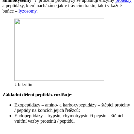
aminokyseliny
. V průběhu proteolýzy se uplatňují enzymy
proteázy
a peptidázy, které nacházíme jak v trávicím traktu, tak i v každé
buňce –
lyzosomy
.
Ubikvitin
Základní dělení peptidáz rozlišuje
:
Exopeptidázy – amino- a karboxypeptidázy – štěpící proteiny
/ peptidy na koncích jejich řetězců;
Endopeptidázy – trypsin, chymotrypsin či pepsin – štěpící
vnitřní vazby proteinů / peptidů.