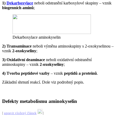
1)
Dekarboxylace
neboli odstranění karboxylové skupiny – vznik
biogenních aminů
;
Dekarboxylace aminokyselin
2) Transaminace
neboli výměna aminoskupiny s 2-oxokyselinou –
vznik
2-oxokyseliny
;
3) Oxidativní deaminace
neboli oxidativní odstranění
aminoskupiny – vznik
2-oxokyseliny
;
4) Tvorba peptidové vazby
– vznik
peptidů a proteinů
.
Základní shrnutí reakcí. Dole viz podrobný popis.
Defekty metabolismu aminokyselin
[
upravit vložený článek
]