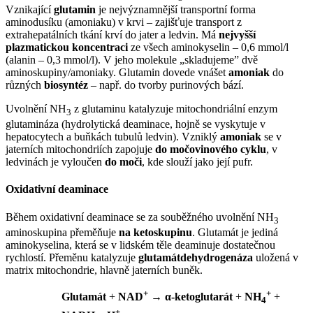
Vznikající
glutamin
je nejvýznamnější transportní forma
aminodusíku (amoniaku) v krvi – zajišťuje transport z
extrahepatálních tkání krví do jater a ledvin. Má
nejvyšší
plazmatickou koncentraci
ze všech aminokyselin – 0,6 mmol/l
(alanin – 0,3 mmol/l). V jeho molekule „skladujeme” dvě
aminoskupiny/amoniaky. Glutamin dovede vnášet
amoniak
do
různých
biosyntéz
– např. do tvorby purinových bází.
Uvolnění NH
z glutaminu katalyzuje mitochondriální enzym
3
glutamináza (hydrolytická deaminace, hojně se vyskytuje v
hepatocytech a buňkách tubulů ledvin). Vzniklý
amoniak
se v
jaterních mitochondriích zapojuje
do močovinového cyklu
, v
ledvinách je vyloučen
do moči
, kde slouží jako její pufr.
Oxidativní deaminace
Během oxidativní deaminace se za souběžného uvolnění NH
3
aminoskupina přeměňuje
na ketoskupinu
. Glutamát je jediná
aminokyselina, která se v lidském těle deaminuje dostatečnou
rychlostí. Přeměnu katalyzuje
glutamátdehydrogenáza
uložená v
matrix mitochondrie, hlavně jaterních buněk.
+
+
Glutamát
+
NAD
→
α-ketoglutarát
+
NH
+
4
+