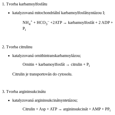
1. Tvorba karbamoylfosfátu
katalyzovaná mitochondriální karbamoylfosfátsyntázou I;
+
–
NH
+ HCO
+2ATP → karbamoylfosfát + 2 ADP +
4
3
P
i
2. Tvorba citrulinu
katalyzovaná ornithintranskarbamoylázou;
Ornitin + karbamoylfosfát → citrulin + P
i
Citrulin je transportován do cytosolu.
3. Tvorba argininsukcinátu
katalyzovaná argininsukcinátsyntetázou;
Citrulin + Asp + ATP → argininsukcinát + AMP + PP
i