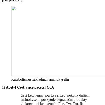
jaké produkty:
Katabolismus základních aminokyselin
1)
Acetyl-CoA
a
acetoacetyl-CoA
čistě ketogenní jsou Lys a Leu, několik dalších
aminokyselin poskytuje degradační produkty
glukogenní i ketogenní – Phe, Tyr, Trp, Ile;