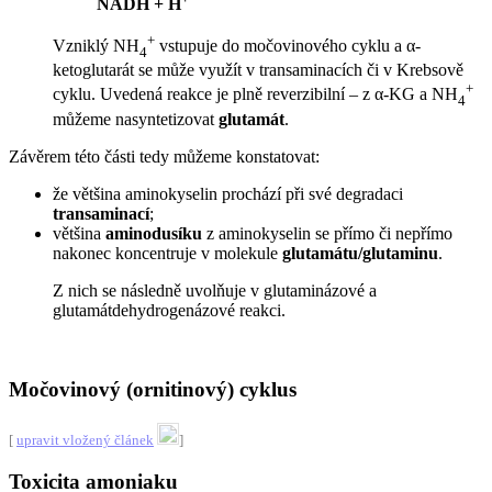
NADH + H
+
Vzniklý NH
vstupuje do močovinového cyklu a α-
4
ketoglutarát se může využít v transaminacích či v Krebsově
+
cyklu. Uvedená reakce je plně reverzibilní – z α-KG a NH
4
můžeme nasyntetizovat
glutamát
.
Závěrem této části tedy můžeme konstatovat:
že většina aminokyselin prochází při své degradaci
transaminací
;
většina
aminodusíku
z aminokyselin se přímo či nepřímo
nakonec koncentruje v molekule
glutamátu/glutaminu
.
Z nich se následně uvolňuje v glutaminázové a
glutamátdehydrogenázové reakci.
Močovinový (ornitinový) cyklus
[
upravit vložený článek
]
Toxicita amoniaku