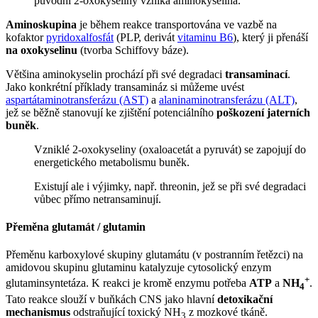
původní 2-oxokyseliny vzniká aminokyselina.
Aminoskupina
je během reakce transportována ve vazbě na
kofaktor
pyridoxalfosfát
(PLP, derivát
vitaminu B6
), který ji přenáší
na oxokyselinu
(tvorba Schiffovy báze).
Většina aminokyselin prochází při své degradaci
transaminací
.
Jako konkrétní příklady transamináz si můžeme uvést
aspartátaminotransferázu (AST)
a
alaninaminotransferázu (ALT)
,
jež se běžně stanovují ke zjištění potenciálního
poškození jaterních
buněk
.
Vzniklé 2-oxokyseliny (oxaloacetát a pyruvát) se zapojují do
energetického metabolismu buněk.
Existují ale i výjimky, např. threonin, jež se při své degradaci
vůbec přímo netransaminují.
Přeměna glutamát / glutamin
Přeměnu karboxylové skupiny glutamátu (v postranním řetězci) na
amidovou skupinu glutaminu katalyzuje cytosolický enzym
+
glutaminsyntetáza. K reakci je kromě enzymu potřeba
ATP
a
NH
.
4
Tato reakce slouží v buňkách CNS jako hlavní
detoxikační
mechanismus
odstraňující toxický NH
z mozkové tkáně.
3