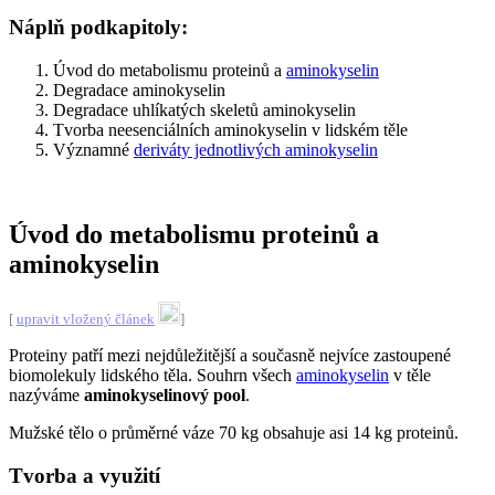
Náplň podkapitoly:
Úvod do metabolismu proteinů a
aminokyselin
Degradace aminokyselin
Degradace uhlíkatých skeletů aminokyselin
Tvorba neesenciálních aminokyselin v lidském těle
Významné
deriváty jednotlivých aminokyselin
Úvod do metabolismu proteinů a
aminokyselin
[
upravit vložený článek
]
Proteiny patří mezi nejdůležitější a současně nejvíce zastoupené
biomolekuly lidského těla. Souhrn všech
aminokyselin
v těle
nazýváme
aminokyselinový pool
.
Mužské tělo o průměrné váze 70 kg obsahuje asi 14 kg proteinů.
Tvorba a využití