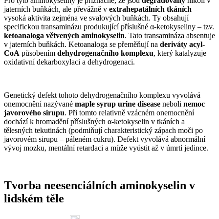
Pro tyto aminokyseliny je příznačné, že jsou
degradovány
nikoli v
jaterních buňkách, ale převážně v
extrahepatálních tkáních
–
vysoká aktivita zejména ve svalových buňkách. Ty obsahují
specifickou transaminázu produkující příslušné α-ketokyseliny – tzv.
ketoanaloga větvených aminokyselin
. Tato transamináza absentuje
v jaterních buňkách. Ketoanaloga se přeměňují na
deriváty acyl-
CoA
působením
dehydrogenačního komplexu
, který katalyzuje
oxidativní dekarboxylaci a dehydrogenaci.
Genetický defekt tohoto dehydrogenačního komplexu vyvolává
onemocnění nazývané
maple syrup urine disease
neboli
nemoc
javorového sirupu
. Při tomto relativně vzácném onemocnění
dochází k hromadění příslušných α-ketokyselin v tkáních a
tělesných tekutinách (podmiňují charakteristický zápach moči po
javorovém sirupu – páleném cukru). Defekt vyvolává abnormální
vývoj mozku, mentální retardaci a může vyústit až v úmrtí jedince.
Tvorba neesenciálních aminokyselin v
lidském těle