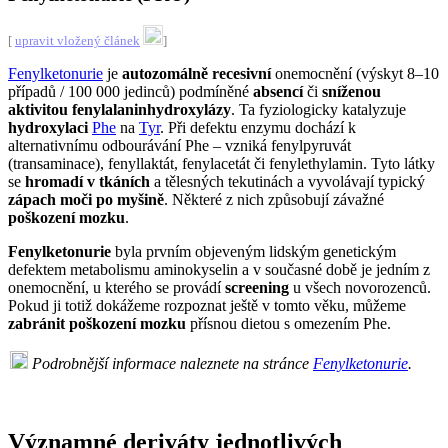
[
upravit vložený článek
]
Fenylketonurie
je
autozomálně recesivní
onemocnění (výskyt 8–10
případů / 100 000 jedinců) podmíněné
absencí
či
sníženou
aktivitou
fenylalaninhydroxylázy
. Ta fyziologicky katalyzuje
hydroxylaci
Phe
na
Tyr
. Při defektu enzymu dochází k
alternativnímu odbourávání Phe – vzniká fenylpyruvát
(transaminace), fenyllaktát, fenylacetát či fenylethylamin. Tyto látky
se
hromadí v tkáních
a tělesných tekutinách a vyvolávají typický
zápach moči po myšině
. Některé z nich způsobují závažné
poškození mozku
.
Fenylketonurie
byla prvním objeveným lidským genetickým
defektem metabolismu aminokyselin a v současné době je jedním z
onemocnění, u kterého se provádí
screening
u všech novorozenců.
Pokud ji totiž dokážeme rozpoznat ještě v tomto věku, můžeme
zabránit poškození mozku
přísnou dietou s omezením Phe.
Podrobnější informace naleznete na stránce
Fenylketonurie
.
Významné deriváty jednotlivých