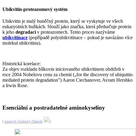
Ubikvitin-proteazomový systém
Ubikvitin je malý buněčný protein, který se vyskytuje ve všech
eukaryotních buňkách. Slouží jako značka, která předurčuje protein
k jeho
degradaci
v proteazomech. Tento proces nazýváme
ubikvitinace
(popřípadě polyubikvitinace – pokud je navázáno více
molekul ubikvitinu).
Historická korelace:
Za objev rozkladu bílkovin iniciovaného ubikvitinem obdrželi v
roce 2004 Nobelovu cenu za chemii („for the discovery of ubiquitin-
mediated protein degradation”) Aaron Ciechanover, Avram Hershko
a Irwin Rose.
Esenciální a postradatelné aminokyseliny
[
upravit vložený článek
]