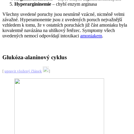
Hyperargininemie
– chybí enzym arginasa
Všechny uvedené poruchy jsou nesmírně vzácné, nicméně velmi
závažné. Hyperamonemie jsou z uvedených poruch nejvažnější
vzhledem k tomu, že v ostatních poruchách již část amoniaku byla
kovalentně navázána na uhlíkový řetězec. Symptomy všech
uvedených nemocí odpovídají intoxikaci
amoniakem
.
Glukóza-alaninový cyklus
[
upravit vložený článek
]