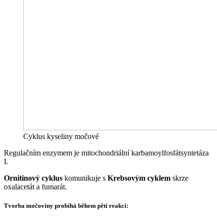
Cyklus kyseliny močové
Regulačním enzymem je mitochondriální karbamoylfosfátsyntetáza
I.
Ornitinový cyklus
komunikuje s
Krebsovým cyklem
skrze
oxalacetát a fumarát.
Tvorba močoviny probíhá během pěti reakcí: