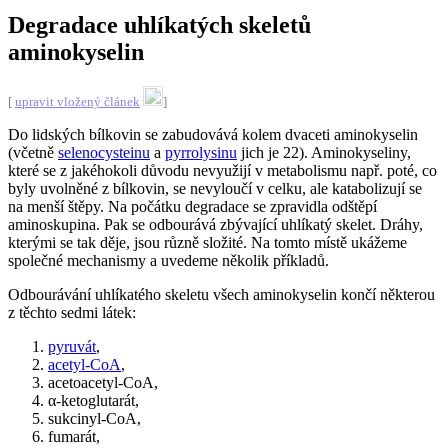
Degradace uhlíkatých skeletů
aminokyselin
[
upravit vložený článek
]
Do lidských bílkovin se zabudovává kolem dvaceti aminokyselin
(včetně
selenocysteinu
a
pyrrolysinu
jich je 22). Aminokyseliny,
které se z jakéhokoli důvodu nevyužijí v metabolismu např. poté, co
byly uvolněné z bílkovin, se nevyloučí v celku, ale katabolizují se
na menší štěpy. Na počátku degradace se zpravidla odštěpí
aminoskupina. Pak se odbourává zbývající uhlíkatý skelet. Dráhy,
kterými se tak děje, jsou různě složité. Na tomto místě ukážeme
společné mechanismy a uvedeme několik příkladů.
Odbourávání uhlíkatého skeletu všech aminokyselin končí některou
z těchto sedmi látek:
pyruvát
,
acetyl-CoA
,
acetoacetyl-CoA,
α-ketoglutarát,
sukcinyl-CoA,
fumarát,