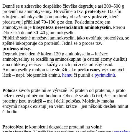
Denně se u zdravého dospělého člověka degraduje asi 300–500 g
proteinů na aminokyseliny. Hovoříme o tzv.
proteolýze
. Dalším
zdrojem aminokyselin jsou proteiny obsažené
v potravě
, které
představují přibližně 70–100 g za den. Posledním zdrojem
aminokyselin je
biosyntéza neesenciálních aminokyselin
, kterou
tělo získá denně 30–40 g aminokyselin.
Přibližně stejné množství aminokyselin, jako uvolňuje proteolýza, se
zpětně inkorporuje do proteinů. Jedná se o proces tzv.
proteosyntézy
.
Degradujeme denně kolem 120 g aminokyselin – řetězec
aminokyseliny se rozdělí na aminoskupinu (a ostatní atomy dusíku)
a na uhlíkový řetězec – každý z nich má zcela odlišný osud.
Aminokyseliny mohou také sloužit jako
prekurzory
významných
látek – např. biogenních aminů,
hemu
či purinů a
pyrimidinů
.
Poločas
života proteinů se výrazně liší protein od proteinu, a proto
nelze uvést průměrnou hodnotu. Obecně se ale dá říci, že strukturní
proteiny jsou trvalejší – mají delší poločas. Molekuly mnoha
enzymů naopak existují jen velmi krátce – jen několik desítek minut
či hodin.
Proteolýza
je kompletní degradace proteinů na
volné