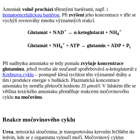
Amoniak
volně prochází
tělesnými bariérami, např. i
hematoencefalickou bariérou
. Při
zvýšení
jeho koncentrace v těle se
vychýlí rovnováhy mnoha významných reakcí.
+
+
Glutamát + NAD
→ α-ketoglutarát + NH
4
+
Glutamát + NH
+ ATP → glutamin + ADP + P
4
i
Při nadbytku amoniaku se tedy pomalu
zvyšuje koncentrace
glutaminu
, jehož tvorba ale současně spotřebovává
α-ketoglutarát
z
Krebsova cyklu
– postupně klesá rychlost této významné dráhy a
tím i produkce energie v buňkách. Plazmatická koncentrace
amoniaku by neměla překročit hodnotu
35 μmol/l
. V lidském těle se
většina toxického amoniaku přeměňuje reakcemi močovinového
cyklu
na močovinu
.
Reakce močovinového cyklu
Urea
, netoxická sloučenina, je transportována krevním řečištěm do
ledvin, kde se z organismu vyloučí močí. Močovinový cyklus