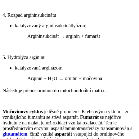
4. Rozpad argininsukcinátu
katalyzovaný argininsukcinátlyázou;
Argininsukcinát → arginin + fumarát
5. Hydrolýza argininu
katalyzovaná arginázou;
Arginin + H
O → ornitin + močovina
2
Následuje přenos ornitinu do mitochondriální matrix.
Močovinový cyklus
je těsně propojen s Krebsovým cyklem – ze
vznikajícího fumarátu se stává aspartát.
Fumarát
se nejdříve
hydratuje na malát, jehož oxidací vzniká oxalacetát. Ten je
prostřednictvím enzymu aspartátaminotransferázy transaminován s
glutamátem
, čímž vzniká
aspartát
vstupující do ornitinového