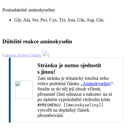
Postradatelné aminokyseliny
Gly, Ala, Ser, Pro, Cys, Tyr, Asn, Gln, Asp, Glu.
Důležité reakce aminokyselin
[
upravit vložený článek
]
Stránku je nutno sjednotit
s jinou!
Tato stránka je tématicky totožná nebo
velice podobná článku „
Aminokyseliny
“.
Snažte se do něj její obsah včlenit,
přesunuté části odmazat a nakonec na ní
po úplném vyprázdnění vložením kódu
#PŘESMĚRUJ [[Aminokyseliny]]
vytvořit na doplněný článek
přesměrování.