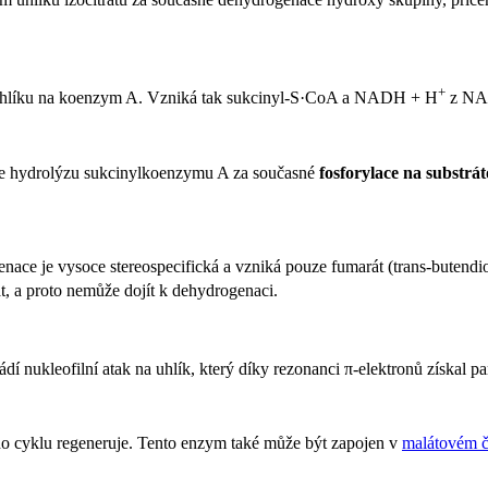
+
o uhlíku na koenzym A. Vzniká tak sukcinyl-S·CoA a NADH + H
z N
uje hydrolýzu sukcinylkoenzymu A za současné
fosforylace na substrá
ce je vysoce stereospecifická a vzniká pouze fumarát (trans-butendiov
t, a proto nemůže dojít k dehydrogenaci.
dí nukleofilní atak na uhlík, který díky rezonanci π-elektronů získal p
ého cyklu regeneruje. Tento enzym také může být zapojen v
malátovém 