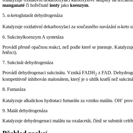
manganaté
či hořečnaté
ionty
jako
koenzym
.
5. α-ketoglutarát dehydrogenáza
Katalyzuje oxidativní dekarboxylaci za současného navázání α-ket
6. Sukcinylkoenzym A syntetáza
Provádí přesně opačnou reakci, než podle které se jmenuje. Katalyz
řetězci).
7. Sukcinát dehydrogenáza
Provádí dehydrogenaci sukcinátu. Vzniká FADH
z FAD. Dehydrogena
2
kompetitivně inhibován malonátem, který je o uhlík kratší než sukciná
8. Fumaráza
-
Katalyzuje alkalickou hydrataci fumarátu za vzniku malátu. OH
prová
9. Malát dehydrogenáza
Katalyzuje dehydrogenaci malátu na oxalacetát, čímž se substrát cel