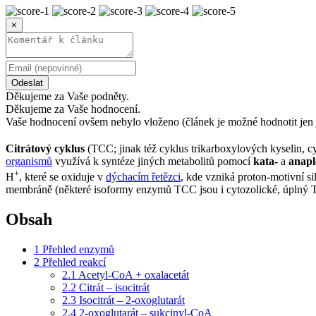
×
Odeslat
Děkujeme za Vaše podněty.
Děkujeme za Vaše hodnocení.
Vaše hodnocení ovšem nebylo vloženo (článek je možné hodnotit jen 
Citrátový cyklus
(TCC; jinak též cyklus trikarboxylových kyselin, 
organismů
využívá k syntéze jiných metabolitů pomocí
kata-
a
anapl
+
H
, které se oxiduje v
dýchacím řetězci
, kde vzniká proton-motivní s
membráně (některé isoformy enzymů TCC jsou i cytozolické, úplný 
Obsah
1
Přehled enzymů
2
Přehled reakcí
2.1
Acetyl-CoA + oxalacetát
2.2
Citrát – isocitrát
2.3
Isocitrát – 2-oxoglutarát
2.4
2-oxoglutarát – sukcinyl-CoA