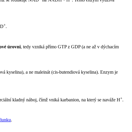
+
AD
.
tové úrovni
, tedy vzniká přímo GTP z GDP (a ne až v dýchacím
á kyselina), a ne maleinát (cis-butendiová kyselina). Enzym je
+
arciální kladný náboj, čímž vniká karbanion, na který se naváže H
.
člunku
.