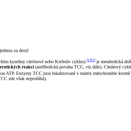
jednou za den)!
[
1
]
[
2
]
cyklus kyseliny citrónové nebo Krebsův cyklus)
je metabolická drá
erotických reakcí
(amfibolická povaha TCC, viz dále). Citrátový cyk
ilou ATP. Enzymy TCC jsou lokalizované v matrix mitochondrie kromě s
TCC zde však neprobíhá).