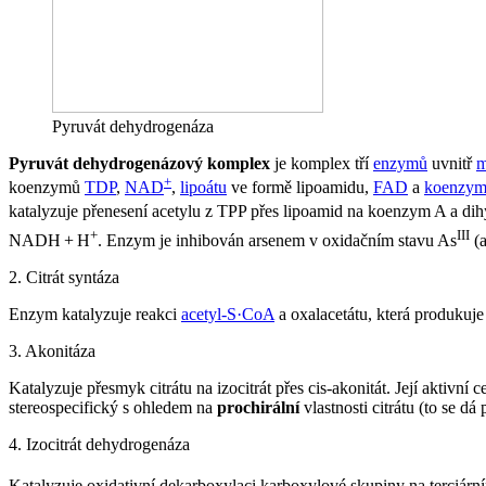
Pyruvát dehydrogenáza
Pyruvát dehydrogenázový komplex
je komplex tří
enzymů
uvnitř
m
+
koenzymů
TDP
,
NAD
,
lipoátu
ve formě lipoamidu,
FAD
a
koenzym
katalyzuje přenesení acetylu z TPP přes lipoamid na koenzym A a 
+
III
NADH + H
. Enzym je inhibován arsenem v oxidačním stavu As
(a
2. Citrát syntáza
Enzym katalyzuje reakci
acetyl-S·CoA
a oxalacetátu, která produkuj
3. Akonitáza
Katalyzuje přesmyk citrátu na izocitrát přes cis-akonitát. Její aktivní
stereospecifický s ohledem na
prochirální
vlastnosti citrátu (to se d
4. Izocitrát dehydrogenáza
Katalyzuje oxidativní dekarboxylaci karboxylové skupiny na terciár