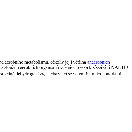
ha aerobního metabolismu, ačkoliv jej i většina
anaerobních
lus slouží u aerobních organismů včetně člověka k získávání NADH +
ukcinátdehydrogenázy, nacházející se ve vnitřní mitochondriální