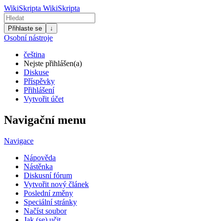
WikiSkripta
WikiSkripta
Přihlaste se
↓
Osobní nástroje
čeština
Nejste přihlášen(a)
Diskuse
Příspěvky
Přihlášení
Vytvořit účet
Navigační menu
Navigace
Nápověda
Nástěnka
Diskusní fórum
Vytvořit nový článek
Poslední změny
Speciální stránky
Načíst soubor
Jak (se) učit