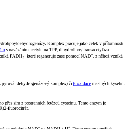
hydrolipoyldehydrogenázy. Komplex pracuje jako celek v přítomnosti
átu
s navázáním acetylu na TPP, dihydrolipoyltransacetyláza
+
 vzniká FADH
, které regeneruje zase pomocí NAD
, z něhož vzniká
2
iz pyruvát dehydrogenázový komplex) či
β-oxidace
mastných kyselin.
ého přes síru z postranních řetězců cysteinu. Tento enzym je
)2-fluorocitrát.
+
+
čemž se redukuje NAD
na NADH + H
. Tento enzym využívá