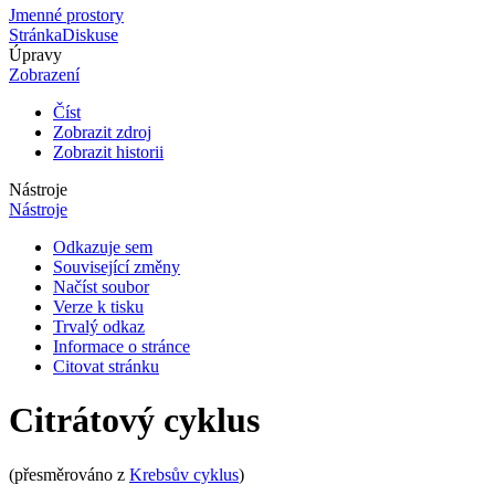
Jmenné prostory
Stránka
Diskuse
Úpravy
Zobrazení
Číst
Zobrazit zdroj
Zobrazit historii
Nástroje
Nástroje
Odkazuje sem
Související změny
Načíst soubor
Verze k tisku
Trvalý odkaz
Informace o stránce
Citovat stránku
Citrátový cyklus
(přesměrováno z
Krebsův cyklus
)