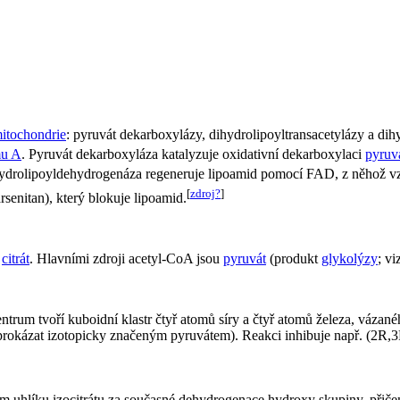
itochondrie
: pyruvát dekarboxylázy, dihydrolipoyltransacetylázy a di
u A
. Pyruvát dekarboxyláza katalyzuje oxidativní dekarboxylaci
pyruv
dihydrolipoyldehydrogenáza regeneruje lipoamid pomocí FAD, z něhož
[
zdroj?
]
rsenitan), který blokuje lipoamid.
e
citrát
. Hlavními zdroji acetyl-CoA jsou
pyruvát
(produkt
glykolýzy
; v
 centrum tvoří kuboidní klastr čtyř atomů síry a čtyř atomů železa, vázan
á prokázat izotopicky značeným pyruvátem). Reakci inhibuje např. (2R,3R
ním uhlíku izocitrátu za současné dehydrogenace hydroxy skupiny, při