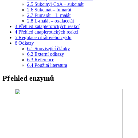
2.5
Sukcinyl-CoA – sukcinát
2.6
Sukcinát – fumarát
2.7
Fumarát – L-malát
2.8
L-malát – oxalacetát
3
Přehled kataplerotických reakcí
4
Přehled anaplerotických reakcí
5
Regulace citrátového cyklu
6
Odkazy
6.1
Související články
6.2
Externí odkazy
6.3
Reference
6.4
Použitá literatura
Přehled enzymů