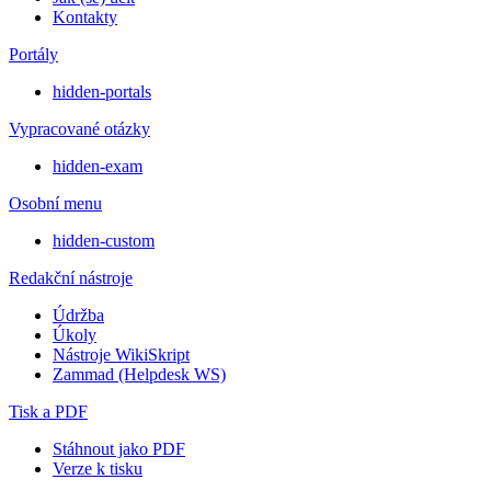
Kontakty
Portály
hidden-portals
Vypracované otázky
hidden-exam
Osobní menu
hidden-custom
Redakční nástroje
Údržba
Úkoly
Nástroje WikiSkript
Zammad (Helpdesk WS)
Tisk a PDF
Stáhnout jako PDF
Verze k tisku