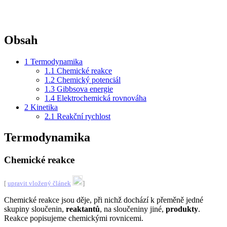
Obsah
1
Termodynamika
1.1
Chemické reakce
1.2
Chemický potenciál
1.3
Gibbsova energie
1.4
Elektrochemická rovnováha
2
Kinetika
2.1
Reakční rychlost
Termodynamika
Chemické reakce
[
upravit vložený článek
]
Chemické reakce jsou děje, při nichž dochází k přeměně jedné
skupiny sloučenin,
reaktantů
, na sloučeniny jiné,
produkty
.
Reakce popisujeme chemickými rovnicemi.