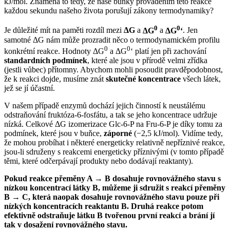
kJ/mol. Znamená to tedy, že naše buňky prováděním této reakce
každou sekundu našeho života porušují zákony termodynamiky?
0
0
Je důležité mít na paměti rozdíl mezi
ΔG
a
ΔG
a
ΔG
‘
. Jen
samotné ΔG nám může prozradit něco o termodynamickém profilu
0
0
konkrétní reakce. Hodnoty ΔG
a ΔG
‘ platí jen při zachování
standardních podmínek
, které ale jsou v přírodě velmi zřídka
(jestli vůbec) přítomny. Abychom mohli posoudit pravděpodobnost,
že k reakci dojde, musíme znát
skutečné koncentrace
všech látek,
jež se jí účastní.
V našem případě enzymů dochází jejich činností k neustálému
odstraňování fruktóza-6-fosfátu, a tak se jeho koncentrace udržuje
nízká. Celkové ΔG izomerizace Glc-6-P na Fru-6-P je díky tomu za
podmínek, které jsou v buňce,
záporné
(−2,5 kJ/mol). Vidíme tedy,
že mohou probíhat i některé energeticky relativně nepříznivé reakce,
jsou-li sdruženy s reakcemi energeticky příznivými (v tomto případě
těmi, které odčerpávají produkty nebo dodávají reaktanty).
Pokud reakce přeměny A → B dosahuje rovnovážného stavu s
nízkou koncentrací látky B, můžeme ji sdružit s reakcí přeměny
B → C, která naopak dosahuje rovnovážného stavu pouze při
nízkých koncentracích reaktantu B. Druhá reakce potom
efektivně odstraňuje látku B tvořenou první reakcí a brání jí
tak v dosažení rovnovážného stavu.