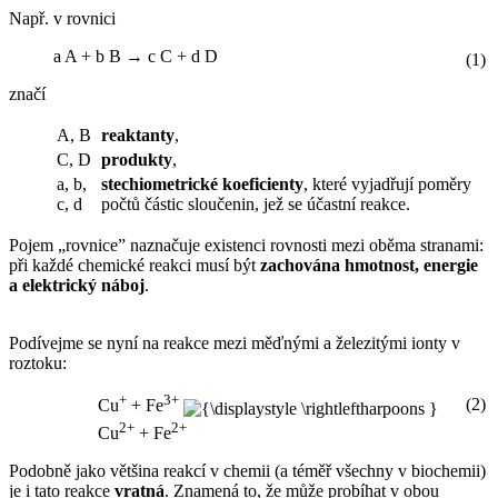
Např. v rovnici
a A + b B → c C + d D
(1)
značí
A, B
reaktanty
,
C, D
produkty
,
a, b,
stechiometrické koeficienty
, které vyjadřují poměry
c, d
počtů částic sloučenin, jež se účastní reakce.
Pojem „rovnice” naznačuje existenci rovnosti mezi oběma stranami:
při každé chemické reakci musí být
zachována hmotnost, energie
a elektrický náboj
.
Podívejme se nyní na reakce mezi měďnými a železitými ionty v
roztoku:
+
3+
(2)
Cu
+ Fe
2+
2+
Cu
+ Fe
Podobně jako většina reakcí v chemii (a téměř všechny v biochemii)
je i tato reakce
vratná
. Znamená to, že může probíhat v obou