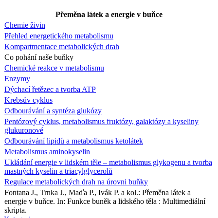
Přeměna látek a energie v buňce
Chemie živin
Přehled energetického metabolismu
Kompartmentace metabolických drah
Co pohání naše buňky
Chemické reakce v metabolismu
Enzymy
Dýchací řetězec a tvorba ATP
Krebsův cyklus
Odbourávání a syntéza glukózy
Pentózový cyklus, metabolismus fruktózy, galaktózy a kyseliny
glukuronové
Odbourávání lipidů a metabolismus ketolátek
Metabolismus aminokyselin
Ukládání energie v lidském těle – metabolismus glykogenu a tvorba
mastných kyselin a triacylglycerolů
Regulace metabolických drah na úrovni buňky
Fontana J., Trnka J., Maďa P., Ivák P. a kol.: Přeměna látek a
energie v buňce. In: Funkce buněk a lidského těla : Multimediální
skripta.