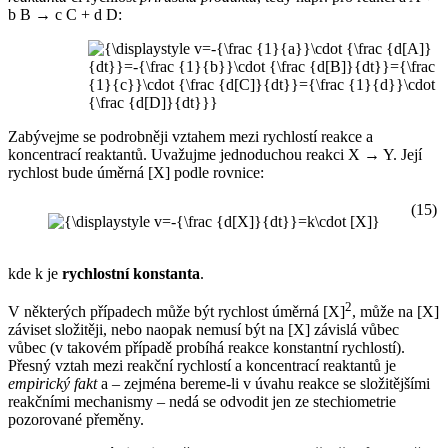
b B → c C + d D:
Zabývejme se podrobněji vztahem mezi rychlostí reakce a
koncentrací reaktantů. Uvažujme jednoduchou reakci X → Y. Její
rychlost bude úměrná [X] podle rovnice:
(15)
kde k je
rychlostní konstanta
.
2
V některých případech může být rychlost úměrná [X]
, může na [X]
záviset složitěji, nebo naopak nemusí být na [X] závislá vůbec
vůbec (v takovém případě probíhá reakce konstantní rychlostí).
Přesný vztah mezi reakční rychlostí a koncentrací reaktantů je
empirický fakt
a – zejména bereme-li v úvahu reakce se složitějšími
reakčními mechanismy – nedá se odvodit jen ze stechiometrie
pozorované přeměny.