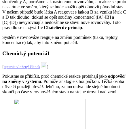
sloučeniny A, porušíme tak nastolenou rovnováhu, a reakce se proto
nastartuje ve směru, který se bude snažit opět obnovit původní stav.
V našem případě bude látka A reagovat s látkou B za vzniku látek C
a D tak dlouho, dokud se opět součiny koncentrací ([A]·[B] a
[C]·[D]) nevyrovnají a nedosáhne se stavu nové rovnováhy. Toto
pravidlo se nazývá
Le Chatelierův princip
.
Systém v rovnováze reaguje na změnu podmínek (tlaku, teploty,
koncentrace) tak, aby tuto změnu potlačil.
Chemický potenciál
[
upravit vložený článek
]
Pokusme se přiblížit, proč chemické reakce probíhají jako
odpověď
na změny v systému
. Pomůže analogie s houpačkou. Těžká osoba
dříve či později převáží lehčího, zatímco dva lidé stejné hmotnosti
skončí po čase v rovnovážném stavu na stejné úrovni nad zemí.