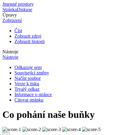
Jmenné prostory
Stránka
Diskuse
Úpravy
Zobrazení
Číst
Zobrazit zdroj
Zobrazit historii
Nástroje
Nástroje
Odkazuje sem
Související změny
Načíst soubor
Verze k tisku
Trvalý odkaz
Informace o stránce
Citovat stránku
Co pohání naše buňky