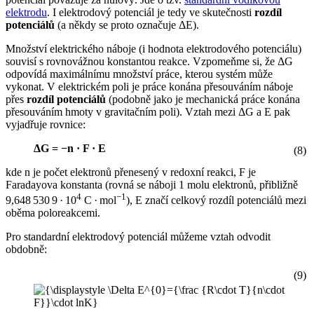
elektrodu
. I elektrodový potenciál je tedy ve skutečnosti
rozdíl
potenciálů
(a někdy se proto označuje ΔE).
Množství elektrického náboje (i hodnota elektrodového potenciálu)
souvisí s rovnovážnou konstantou reakce. Vzpomeňme si, že ΔG
odpovídá maximálnímu množství práce, kterou systém může
vykonat. V elektrickém poli je práce konána přesouváním náboje
přes
rozdíl potenciálů
(podobně jako je mechanická práce konána
přesouváním hmoty v gravitačním poli). Vztah mezi ΔG a E pak
vyjadřuje rovnice:
ΔG = −n · F · E
(8)
kde n je počet elektronů přenesený v redoxní reakci, F je
Faradayova konstanta (rovná se náboji 1 molu elektronů, přibližně
4
−1
9,648 530 9 · 10
C · mol
), E značí celkový rozdíl potenciálů mezi
oběma poloreakcemi.
Pro standardní elektrodový potenciál můžeme vztah odvodit
obdobně:
(9)