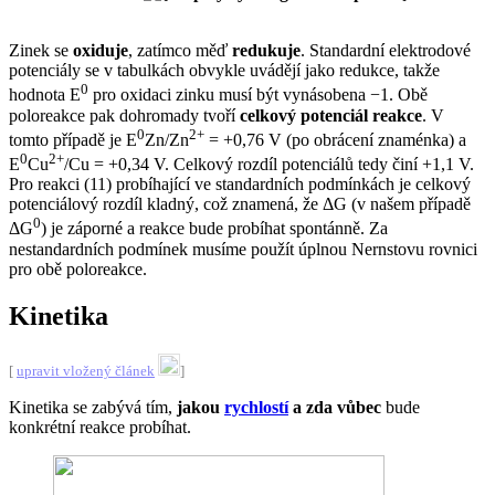
Zinek se
oxiduje
, zatímco měď
redukuje
. Standardní elektrodové
potenciály se v tabulkách obvykle uvádějí jako redukce, takže
0
hodnota E
pro oxidaci zinku musí být vynásobena −1. Obě
poloreakce pak dohromady tvoří
celkový potenciál reakce
. V
0
2+
tomto případě je E
Zn/Zn
= +0,76 V (po obrácení znaménka) a
0
2+
E
Cu
/Cu = +0,34 V. Celkový rozdíl potenciálů tedy činí +1,1 V.
Pro reakci (11) probíhající ve standardních podmínkách je celkový
potenciálový rozdíl kladný, což znamená, že ΔG (v našem případě
0
ΔG
) je záporné a reakce bude probíhat spontánně. Za
nestandardních podmínek musíme použít úplnou Nernstovu rovnici
pro obě poloreakce.
Kinetika
[
upravit vložený článek
]
Kinetika se zabývá tím,
jakou
rychlostí
a zda vůbec
bude
konkrétní reakce probíhat.