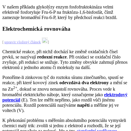
V našem příkladu glykolýzy enzym fosfofruktokináza velmi
efektivně fosforyluje Fru-6-P na fruktózu-1,6-bisfosfát, čímž
zamezuje hromadění Fru-6-P, který by předchozí reakci brzdil.
Elektrochemická rovnováha
[
upravit vložený článek
]
Chemické reakce, při nichž dochází ke změně oxidačních čísel
prvků, se nazývají
redoxní reakce
. Při oxidaci se oxidační číslo
zvyšuje, při redukci se snižuje. Tyto změny obvykle zahrnují přenos
elektronů z jednoho atomu či molekuly na další.
Ponoříme-li zinkovou tyč do roztoku síranu zinečnatého, spustí se
reakce, při které kovový zinek
odevzdává dva elektrony
a mění se
2+
na Zn
, dokud se znovu nenastolí rovnováha. Proces vede k
hromadění elektrického náboje, který označujeme jako
elektrodový
potenciál
(E). Ten lze měřit nepřímo, jako rozdíl vůči jinému
potenciálu. Rozdíl potenciálů nazýváme
napětí
a měříme jej ve
voltech (V).
K překonání problému s měřením absolutního potenciálu vymysleli
chemici malý trik: zvolili si jednu z elektrod a rozhodli, že se její
potenciál považuje za nulový. Jde o tzv.
standardní vodíkovou