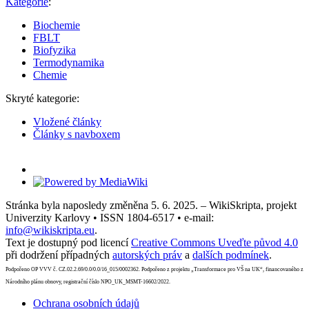
Kategorie
:
Biochemie
FBLT
Biofyzika
Termodynamika
Chemie
Skryté kategorie:
Vložené články
Články s navboxem
Stránka byla naposledy změněna 5. 6. 2025. – WikiSkripta, projekt
Univerzity Karlovy • ISSN 1804-6517 • e-mail:
info@wikiskripta.eu
.
Text je dostupný pod licencí
Creative Commons Uveďte původ 4.0
při dodržení případných
autorských práv
a
dalších podmínek
.
Podpořeno OP VVV č. CZ.02.2.69/0.0/0.0/16_015/0002362. Podpořeno z projektu „Transformace pro VŠ na UK“, financovaného z
Národního plánu obnovy, registrační číslo NPO_UK_MSMT-16602/2022.
Ochrana osobních údajů