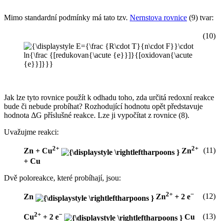
Mimo standardní podmínky má tato tzv.
Nernstova rovnice
(9) tvar:
(10)
Jak lze tyto rovnice použít k odhadu toho, zda určitá redoxní reakce
bude či nebude probíhat? Rozhodující hodnotu opět představuje
hodnota ΔG příslušné reakce. Lze ji vypočítat z rovnice (8).
Uvažujme reakci:
2+
2+
(11)
Zn + Cu
Zn
+ Cu
Dvě poloreakce, které probíhají, jsou:
2+
−
(12)
Zn
Zn
+ 2 e
2+
−
(13)
Cu
+ 2 e
Cu