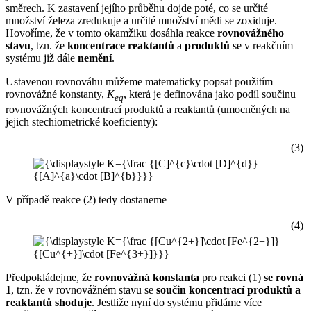
směrech. K zastavení jejího průběhu dojde poté, co se určité
množství železa zredukuje a určité množství mědi se zoxiduje.
Hovoříme, že v tomto okamžiku dosáhla reakce
rovnovážného
stavu
, tzn. že
koncentrace reaktantů
a
produktů
se v reakčním
systému již dále
nemění
.
Ustavenou rovnováhu můžeme matematicky popsat použitím
rovnovážné konstanty,
K
, která je definována jako podíl součinu
eq
rovnovážných koncentrací produktů a reaktantů (umocněných na
jejich stechiometrické koeficienty):
(3)
V případě reakce (2) tedy dostaneme
(4)
Předpokládejme, že
rovnovážná konstanta
pro reakci (1)
se rovná
1
, tzn. že v rovnovážném stavu se
součin koncentrací produktů a
reaktantů shoduje
. Jestliže nyní do systému přidáme více