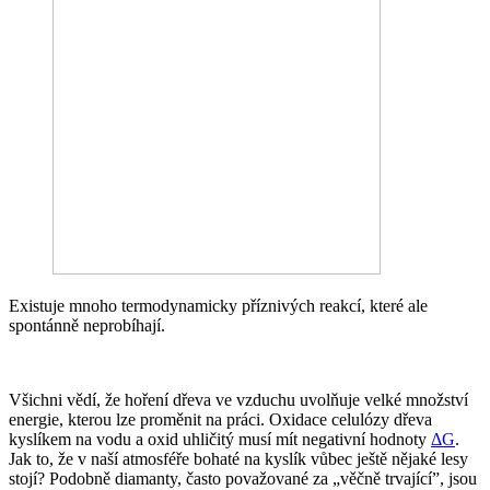
Existuje mnoho termodynamicky příznivých reakcí, které ale
spontánně neprobíhají.
Všichni vědí, že hoření dřeva ve vzduchu uvolňuje velké množství
energie, kterou lze proměnit na práci. Oxidace celulózy dřeva
kyslíkem na vodu a oxid uhličitý musí mít negativní hodnoty
ΔG
.
Jak to, že v naší atmosféře bohaté na kyslík vůbec ještě nějaké lesy
stojí? Podobně diamanty, často považované za „věčně trvající”, jsou