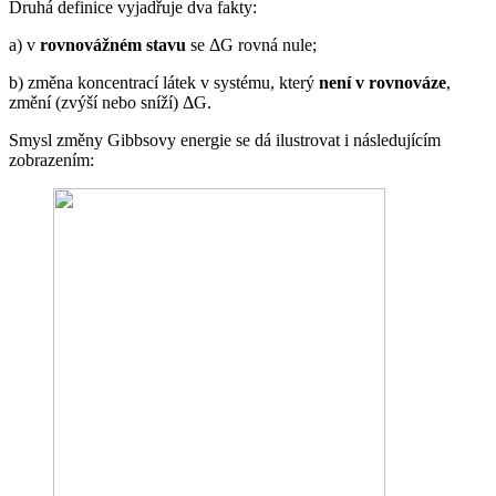
Druhá definice vyjadřuje dva fakty:
a) v
rovnovážném stavu
se ΔG rovná nule;
b) změna koncentrací látek v systému, který
není v rovnováze
,
změní (zvýší nebo sníží) ΔG.
Smysl změny Gibbsovy energie se dá ilustrovat i následujícím
zobrazením: