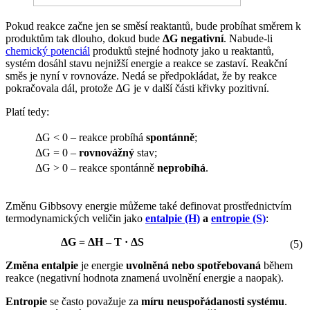
Pokud reakce začne jen se směsí reaktantů, bude probíhat směrem k
produktům tak dlouho, dokud bude
ΔG negativní
. Nabude-li
chemický potenciál
produktů stejné hodnoty jako u reaktantů,
systém dosáhl stavu nejnižší energie a reakce se zastaví. Reakční
směs je nyní v rovnováze. Nedá se předpokládat, že by reakce
pokračovala dál, protože ΔG je v další části křivky pozitivní.
Platí tedy:
ΔG < 0 – reakce probíhá
spontánně
;
ΔG = 0 –
rovnovážný
stav;
ΔG > 0 – reakce spontánně
neprobíhá
.
Změnu Gibbsovy energie můžeme také definovat prostřednictvím
termodynamických veličin jako
entalpie (H)
a
entropie (S)
:
ΔG = ΔH – T · ΔS
(5)
Změna entalpie
je energie
uvolněná nebo spotřebovaná
během
reakce (negativní hodnota znamená uvolnění energie a naopak).
Entropie
se často považuje za
míru neuspořádanosti systému
.