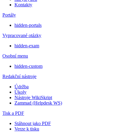
Kontakty
Portály
hidden-portals
Vypracované otázky
hidden-exam
Osobní menu
hidden-custom
Redakční nástroje
Údržba
Úkoly
Nástroje WikiSkript
Zammad (Helpdesk WS)
Tisk a PDF
Stáhnout jako PDF
Verze k tisku