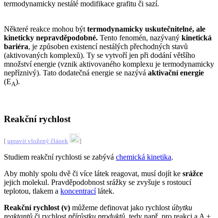
termodynamicky nestálé modifikace grafitu či sazí.
Některé reakce mohou být
termodynamicky uskutečnitelné, ale
kineticky nepravděpodobné.
Tento fenomén, nazývaný
kinetická
bariéra
, je způsoben existencí nestálých přechodných stavů
(aktivovaných komplexů). Ty se vytvoří jen při dodání většího
množství energie (vznik aktivovaného komplexu je termodynamicky
nepříznivý). Tato dodatečná energie se nazývá
aktivační energie
(E
).
A
Reakční rychlost
[
upravit vložený článek
]
Studiem reakční rychlosti se zabývá
chemická kinetika
.
Aby mohly spolu dvě či více látek reagovat, musí dojít ke
srážce
jejich molekul. Pravděpodobnost srážky se zvyšuje s rostoucí
teplotou, tlakem a
koncentrací
látek.
Reakční rychlost (v)
můžeme definovat jako rychlost
úbytku
reaktantů
či rychlost
přírůstku produktů
, tedy např. pro reakci a A +