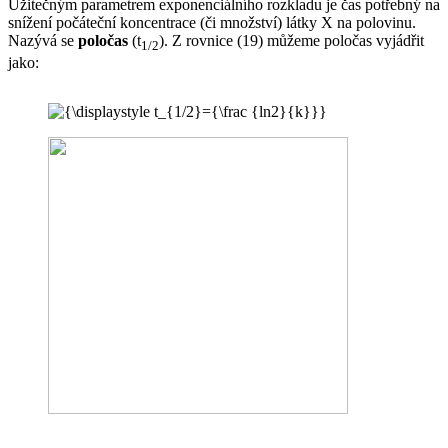
Užitečným parametrem exponenciálního rozkladu je čas potřebný na
snížení počáteční koncentrace (či množství) látky X na polovinu.
Nazývá se
poločas
(t
). Z rovnice (19) můžeme poločas vyjádřit
1/2
jako: