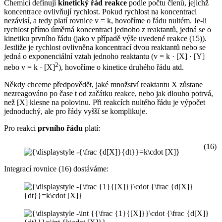
Chemici definují
kinetický řád reakce
podle počtu členů, jejichž
koncentrace ovlivňují rychlost. Pokud rychlost na koncentraci
nezávisí, a tedy platí rovnice v = k, hovoříme o řádu nultém. Je-li
rychlost přímo úměrná koncentraci jednoho z reaktantů, jedná se o
kinetiku prvního řádu (jako v případě výše uvedené reakce (15)).
Jestliže je rychlost ovlivněna koncentrací dvou reaktantů nebo se
jedná o exponenciální vztah jednoho reaktantu (v = k · [X] · [Y]
2
nebo v = k · [X]
), hovoříme o kinetice druhého řádu atd.
Někdy chceme předpovědět, jaké množství reaktantu X zůstane
nezreagováno po čase t od začátku reakce, nebo jak dlouho potrvá,
než [X] klesne na polovinu. Při reakcích nultého řádu je výpočet
jednoduchý, ale pro řády vyšší se komplikuje.
Pro reakci
prvního řádu
platí:
(16)
Integrací rovnice (16) dostáváme: