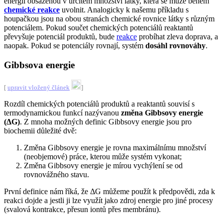
energii obsaženou v určitém množství látky, která se může během
chemické reakce
uvolnit. Analogicky k našemu příkladu s
houpačkou jsou na obou stranách chemické rovnice látky s různým
potenciálem. Pokud součet chemických potenciálů reaktantů
převyšuje potenciál produktů, bude
reakce
probíhat zleva doprava, a
naopak. Pokud se potenciály rovnají, systém
dosáhl rovnováhy
.
Gibbsova energie
[
upravit vložený článek
]
Rozdíl chemických potenciálů produktů a reaktantů souvisí s
termodynamickou funkcí nazývanou
změna Gibbsovy energie
(ΔG)
. Z mnoha možných definic Gibbsovy energie jsou pro
biochemii důležité dvě:
Změna Gibbsovy energie je rovna maximálnímu množství
(neobjemové) práce, kterou může systém vykonat;
Změna Gibbsovy energie je mírou vychýlení se od
rovnovážného stavu.
První definice nám říká, že ΔG můžeme použít k předpovědi, zda k
reakci dojde a jestli ji lze využít jako zdroj energie pro jiné procesy
(svalová kontrakce, přesun iontů přes membránu).