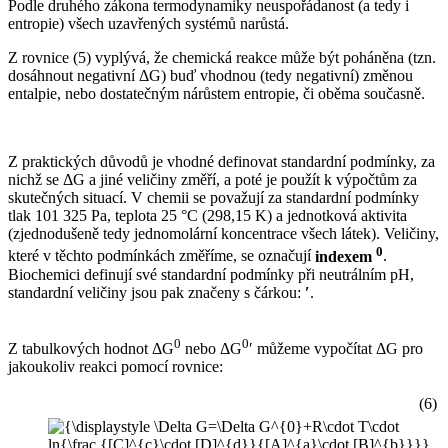
Podle druhého zákona termodynamiky neuspořádanost (a tedy i
entropie) všech uzavřených systémů narůstá.
Z rovnice (5) vyplývá, že chemická reakce může být poháněna (tzn.
dosáhnout negativní ΔG) buď vhodnou (tedy negativní) změnou
entalpie, nebo dostatečným nárůstem entropie, či oběma současně.
Z praktických důvodů je vhodné definovat standardní podmínky, za
nichž se ΔG a jiné veličiny změří, a poté je použít k výpočtům za
skutečných situací. V chemii se považují za standardní podmínky
tlak 101 325 Pa, teplota 25 °C (298,15 K) a jednotková aktivita
(zjednodušeně tedy jednomolární koncentrace všech látek). Veličiny,
0
které v těchto podmínkách změříme, se označují
indexem
.
Biochemici definují své standardní podmínky při neutrálním pH,
standardní veličiny jsou pak značeny s čárkou:
′
.
0
0
Z tabulkových hodnot ΔG
nebo ΔG
′ můžeme vypočítat ΔG pro
jakoukoliv reakci pomocí rovnice:
(6)