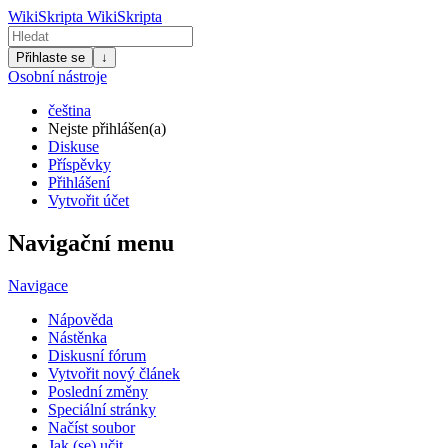
WikiSkripta
WikiSkripta
Přihlaste se
↓
Osobní nástroje
čeština
Nejste přihlášen(a)
Diskuse
Příspěvky
Přihlášení
Vytvořit účet
Navigační menu
Navigace
Nápověda
Nástěnka
Diskusní fórum
Vytvořit nový článek
Poslední změny
Speciální stránky
Načíst soubor
Jak (se) učit