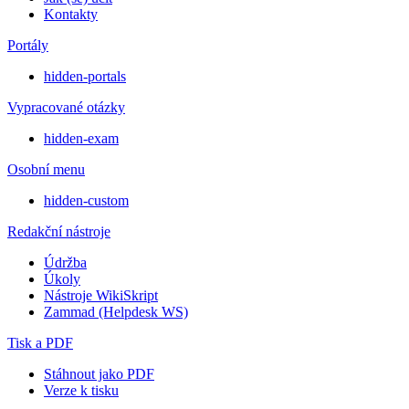
Kontakty
Portály
hidden-portals
Vypracované otázky
hidden-exam
Osobní menu
hidden-custom
Redakční nástroje
Údržba
Úkoly
Nástroje WikiSkript
Zammad (Helpdesk WS)
Tisk a PDF
Stáhnout jako PDF
Verze k tisku