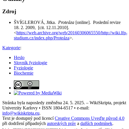
Zdroj
ŠVÍGLEROVÁ, Jitka.
Proteáza
[online]. Poslední revize
18. 2. 2009, [cit. 12.11.2010].
<
https://web.archive.org/web/20160306065550/http://wiki.lfp-
studium.cz/index.php/Proteáza
>.
Kategorie
:
Heslo
Slovník fyziologie
Fyziologie
Biochemie
Stránka byla naposledy změněna 24. 5. 2025. – WikiSkripta, projekt
Univerzity Karlovy • ISSN 1804-6517 • e-mail:
info@wikiskripta.eu
.
Text je dostupný pod licencí
Creative Commons Uveďte původ 4.0
při dodržení případných
autorských práv
a
dalších podmínek
.