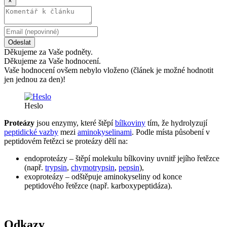
×
Odeslat
Děkujeme za Vaše podněty.
Děkujeme za Vaše hodnocení.
Vaše hodnocení ovšem nebylo vloženo (článek je možné hodnotit
jen jednou za den)!
Heslo
Proteázy
jsou enzymy, které štěpí
bílkoviny
tím, že hydrolyzují
peptidické vazby
mezi
aminokyselinami
. Podle místa působení v
peptidovém řetězci se proteázy dělí na:
endoproteázy – štěpí molekulu bílkoviny uvnitř jejího řetězce
(např.
trypsin
,
chymotrypsin
,
pepsin
),
exoproteázy – odštěpuje aminokyseliny od konce
peptidového řetězce (např. karboxypeptidáza).
Odkazy