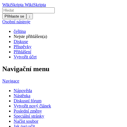
WikiSkripta
WikiSkripta
Přihlaste se
↓
Osobní nástroje
čeština
Nejste přihlášen(a)
Diskuse
Příspěvky
Přihlášení
Vytvořit účet
Navigační menu
Navigace
Nápověda
Nástěnka
Diskusní fórum
Vytvořit nový článek
Poslední změny
Speciální stránky
Načíst soubor
Jak (se) učit