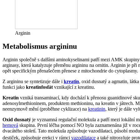
Arginin
Metabolismus argininu
Arginin společně s dalšími aminokyselinami patří mezi AMK skupiny 
arginasy, která katalyzuje přeměnu argininu na ornitin. Arginin je p
opět specifickým přenašečem přenese z mitochondrie do cytoplasmy.
Z argininu se syntetizuje dále i
kreatin
, oxid dusnatý a agmatin, látka
funkci jako
kreatinfosfát
vznikající z kreatinu.
Kreatin
vzniká transaminací, kdy dochází k přenosu guanidinové sk
adenosylmethioninem, produktem methioninu, na kreatin v játrech. Mn
neenzymově mění (proběhne cyklizace) na
kreatinin
, který je dále vy
Oxid dusnatý
je vyznamná regulační molekula a patří mezi lokální m
hemová
skupina. První léčba pomocí NO byla zaznamenána již v roce
dvacátého století. Tato molekula způsobuje vazodilataci, působí modu
destiček, způsobuje erekci v rámci
vazodilatace
a také nitrosyluje pro