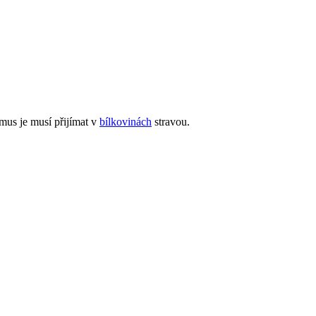
smus je musí přijímat v
bílkovinách
stravou.