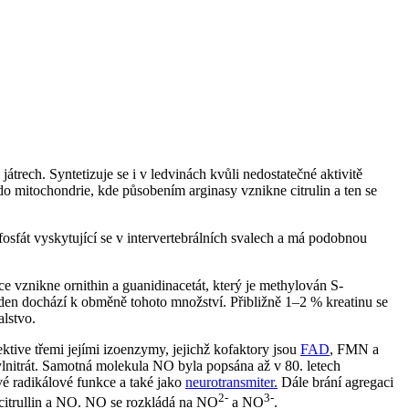
 játrech. Syntetizuje se i v ledvinách kvůli nedostatečné aktivitě
do mitochondrie, kde působením arginasy vznikne citrulin a ten se
nfosfát vyskytující se v intervertebrálních svalech a má podobnou
 vznikne ornithin a guanidinacetát, který je methylován S-
den dochází k obměně tohoto množství. Přibližně 1–2 % kreatinu se
alstvo.
ektive třemi jejími izoenzymy, jejichž kofaktory jsou
FAD
, FMN a
lnitrát. Samotná molekula NO byla popsána až v 80. letech
vé radikálové funkce a také jako
neurotransmiter.
Dále brání agregaci
2-
3-
á citrullin a NO. NO se rozkládá na NO
a NO
.