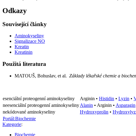
Odkazy
Související články
Aminokyseliny
Signalizace NO
Kreatin
Kreatinin
Použitá literatura
MATOUŠ, Bohuslav, et al.
Základy lékařské chemie a bioch
esenciální proteogenní aminokyseliny
Arginin
•
Histidin
•
Lyzin
•
V
neesenciální proteogenní aminokyseliny
Alanin
•
Arginin
•
Asparagin
nekódované aminokyseliny
Hydroxyprolin
•
Hydroxylyz
Portál:Biochemie
Kategorie
:
Biochemie