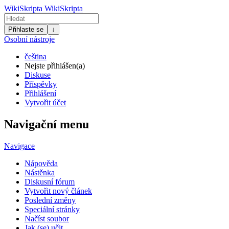
WikiSkripta
WikiSkripta
Přihlaste se
↓
Osobní nástroje
čeština
Nejste přihlášen(a)
Diskuse
Příspěvky
Přihlášení
Vytvořit účet
Navigační menu
Navigace
Nápověda
Nástěnka
Diskusní fórum
Vytvořit nový článek
Poslední změny
Speciální stránky
Načíst soubor
Jak (se) učit