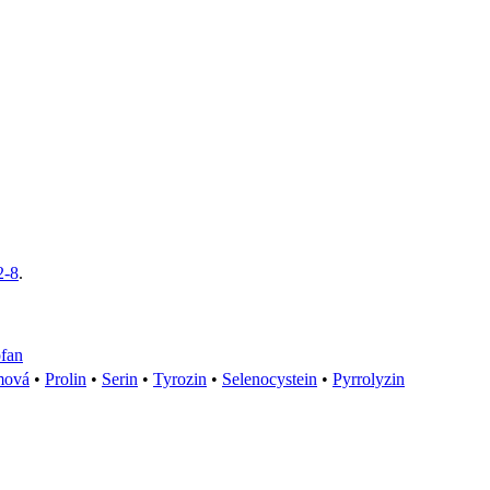
2-8
.
ofan
mová
•
Prolin
•
Serin
•
Tyrozin
•
Selenocystein
•
Pyrrolyzin