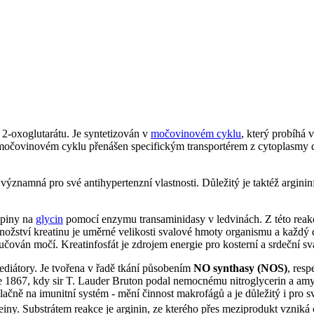
2-oxoglutarátu. Je syntetizován v
močovinovém cyklu
, který probíhá v
ři močovinovém cyklu přenášen specifickým transportérem z cytoplasmy 
 významná pro své antihypertenzní vlastnosti. Důležitý je taktéž argini
upiny na
glycin
pomocí enzymu transaminidasy v ledvinách. Z této reakce
ožství kreatinu je uměrné velikosti svalové hmoty organismu a každý 
lučován močí. Kreatinfosfát je zdrojem energie pro kosterní a srdeční sv
ediátory. Je tvořena v řadě tkání působením
NO synthasy (NOS)
, resp
 1867, kdy sir T. Lauder Bruton podal nemocnému nitroglycerin a amy
lačně na imunitní systém - mění činnost makrofágů a je důležitý i pro s
teiny. Substrátem reakce je arginin, ze kterého přes meziprodukt vznik