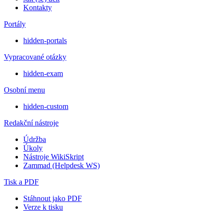
Kontakty
Portály
hidden-portals
Vypracované otázky
hidden-exam
Osobní menu
hidden-custom
Redakční nástroje
Údržba
Úkoly
Nástroje WikiSkript
Zammad (Helpdesk WS)
Tisk a PDF
Stáhnout jako PDF
Verze k tisku