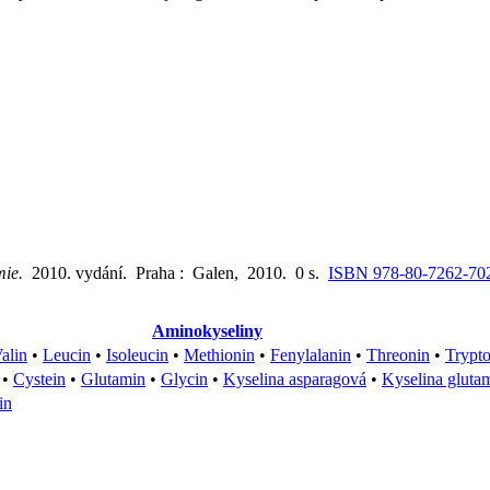
emie.
2010. vydání. Praha : Galen, 2010. 0 s.
ISBN 978-80-7262-70
Aminokyseliny
alin
•
Leucin
•
Isoleucin
•
Methionin
•
Fenylalanin
•
Threonin
•
Trypt
•
Cystein
•
Glutamin
•
Glycin
•
Kyselina asparagová
•
Kyselina gluta
in