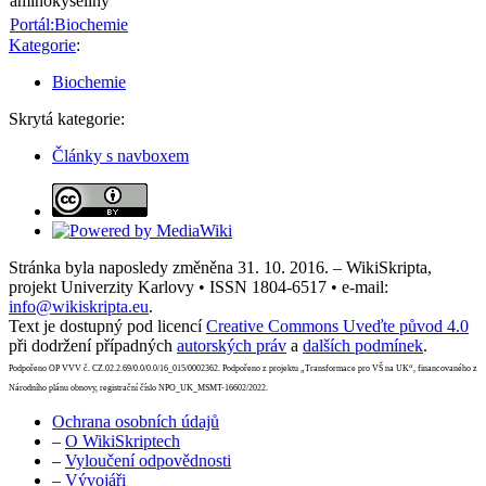
aminokyseliny
Portál:Biochemie
Kategorie
:
Biochemie
Skrytá kategorie:
Články s navboxem
Stránka byla naposledy změněna 31. 10. 2016. – WikiSkripta,
projekt Univerzity Karlovy • ISSN 1804-6517 • e-mail:
info@wikiskripta.eu
.
Text je dostupný pod licencí
Creative Commons Uveďte původ 4.0
při dodržení případných
autorských práv
a
dalších podmínek
.
Podpořeno OP VVV č. CZ.02.2.69/0.0/0.0/16_015/0002362. Podpořeno z projektu „Transformace pro VŠ na UK“, financovaného z
Národního plánu obnovy, registrační číslo NPO_UK_MSMT-16602/2022.
Ochrana osobních údajů
–
O WikiSkriptech
–
Vyloučení odpovědnosti
–
Vývojáři