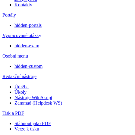
Kontakty
Portály
hidden-portals
Vypracované otázky
hidden-exam
Osobní menu
hidden-custom
Redakční nástroje
Údržba
Úkoly
Nástroje WikiSkript
Zammad (Helpdesk WS)
Tisk a PDF
Stáhnout jako PDF
Verze k tisku