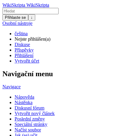
WikiSkripta
WikiSkripta
Přihlaste se
↓
Osobní nástroje
čeština
Nejste přihlášen(a)
Diskuse
Příspěvky
Přihlášení
Vytvořit účet
Navigační menu
Navigace
Nápověda
Nástěnka
Diskusní fórum
Vytvořit nový článek
Poslední změny
Speciální stránky
Načíst soubor
Jak (se) učit