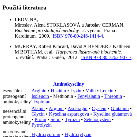
Použitá literatura
LEDVINA,
Miroslav, Alena STOKLASOVÁ a Jaroslav CERMAN.
Biochemie pro studující medicíny.
2. vydání. Praha :
Karolinum, 2009.
ISBN 978-80-246-1414-4
.
MURRAY, Robert Kincaid, David A BENDER a Kathleen
M BOTHAM, et al.
Harperova ilustrovaná biochemie.
5. vydání. Praha : Galén, 2012.
ISBN 978-80-7262-907-7
.
Aminokyseliny
esenciální
Arginin
•
Histidin
•
Lyzin
•
Valin
•
Leucin
•
proteogenní
Isoleucin
•
Methionin
•
Fenylalanin
•
Threonin
•
aminokyseliny
Tryptofan
Alanin
•
Arginin
•
Asparagin
•
Cystein
•
Glutamin
•
neesenciální
Glycin
•
Kyselina asparagová
•
Kyselina glutamová
proteogenní
•
Prolin
•
Serin
•
Tyrozin
•
Selenocystein
•
aminokyseliny
Pyrrolyzin
nekódované
Hydroxyprolin
•
Hydroxylyzin