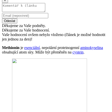
×
Odeslat
Děkujeme za Vaše podněty.
Děkujeme za Vaše hodnocení.
Vaše hodnocení ovšem nebylo vloženo (článek je možné hodnotit
jen jednou za den)!
Methionin
je
esenciální
, nepolární proteinogenní
aminokyselina
obsahující atom síry. Může být přeměněn na
cystein
.