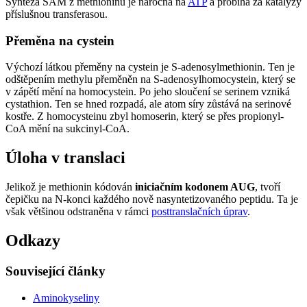
Syntéza SAM z methioninu je náročná na
ATP
a probíhá za katalýzy
příslušnou transferasou.
Přeměna na cystein
Výchozí látkou přeměny na cystein je S-adenosylmethionin. Ten je
odštěpením methylu přeměněn na S-adenosylhomocystein, který se
v zápětí mění na homocystein. Po jeho sloučení se serinem vzniká
cystathion. Ten se hned rozpadá, ale atom síry zůstává na serinové
kostře. Z homocysteinu zbyl homoserin, který se přes propionyl-
CoA mění na sukcinyl-CoA.
Úloha v translaci
Jelikož je methionin kódován
iniciačním kodonem AUG
, tvoří
čepičku na N-konci každého nově nasyntetizovaného peptidu. Ta je
však většinou odstraněna v rámci
posttranslačních úprav
.
Odkazy
Související články
Aminokyseliny