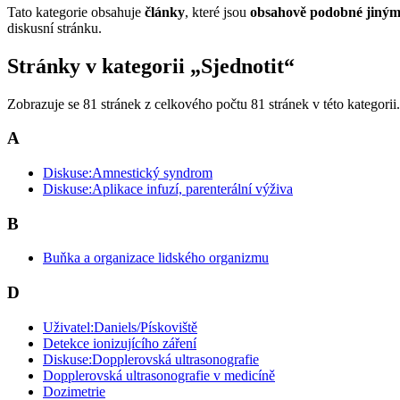
Tato kategorie obsahuje
články
, které jsou
obsahově podobné jiným
diskusní stránku.
Stránky v kategorii „Sjednotit“
Zobrazuje se 81 stránek z celkového počtu 81 stránek v této kategorii.
A
Diskuse:Amnestický syndrom
Diskuse:Aplikace infuzí, parenterální výživa
B
Buňka a organizace lidského organizmu
D
Uživatel:Daniels/Pískoviště
Detekce ionizujícího záření
Diskuse:Dopplerovská ultrasonografie
Dopplerovská ultrasonografie v medicíně
Dozimetrie