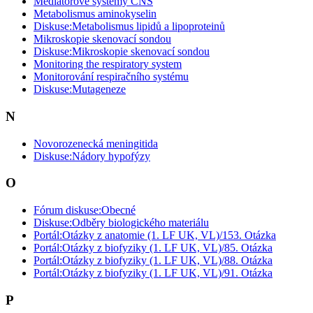
Mediátorové systémy CNS
Metabolismus aminokyselin
Diskuse:Metabolismus lipidů a lipoproteinů
Mikroskopie skenovací sondou
Diskuse:Mikroskopie skenovací sondou
Monitoring the respiratory system
Monitorování respiračního systému
Diskuse:Mutageneze
N
Novorozenecká meningitida
Diskuse:Nádory hypofýzy
O
Fórum diskuse:Obecné
Diskuse:Odběry biologického materiálu
Portál:Otázky z anatomie (1. LF UK, VL)/153. Otázka
Portál:Otázky z biofyziky (1. LF UK, VL)/85. Otázka
Portál:Otázky z biofyziky (1. LF UK, VL)/88. Otázka
Portál:Otázky z biofyziky (1. LF UK, VL)/91. Otázka
P