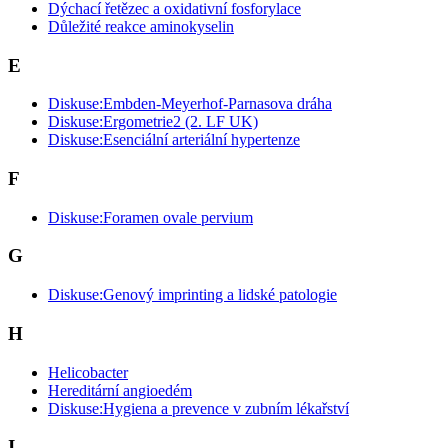
Dýchací řetězec a oxidativní fosforylace
Důležité reakce aminokyselin
E
Diskuse:Embden-Meyerhof-Parnasova dráha
Diskuse:Ergometrie2 (2. LF UK)
Diskuse:Esenciální arteriální hypertenze
F
Diskuse:Foramen ovale pervium
G
Diskuse:Genový imprinting a lidské patologie
H
Helicobacter
Hereditární angioedém
Diskuse:Hygiena a prevence v zubním lékařství
I