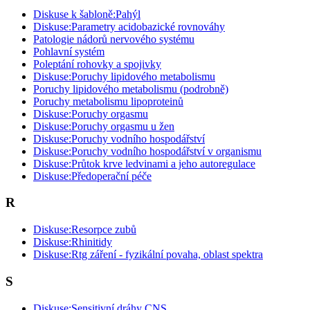
Diskuse k šabloně:Pahýl
Diskuse:Parametry acidobazické rovnováhy
Patologie nádorů nervového systému
Pohlavní systém
Poleptání rohovky a spojivky
Diskuse:Poruchy lipidového metabolismu
Poruchy lipidového metabolismu (podrobně)
Poruchy metabolismu lipoproteinů
Diskuse:Poruchy orgasmu
Diskuse:Poruchy orgasmu u žen
Diskuse:Poruchy vodního hospodářství
Diskuse:Poruchy vodního hospodářství v organismu
Diskuse:Průtok krve ledvinami a jeho autoregulace
Diskuse:Předoperační péče
R
Diskuse:Resorpce zubů
Diskuse:Rhinitidy
Diskuse:Rtg záření - fyzikální povaha, oblast spektra
S
Diskuse:Sensitivní dráhy CNS