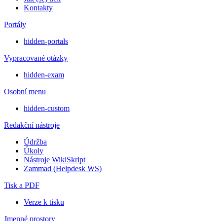
Kontakty
Portály
hidden-portals
Vypracované otázky
hidden-exam
Osobní menu
hidden-custom
Redakční nástroje
Údržba
Úkoly
Nástroje WikiSkript
Zammad (Helpdesk WS)
Tisk a PDF
Verze k tisku
Jmenné prostory