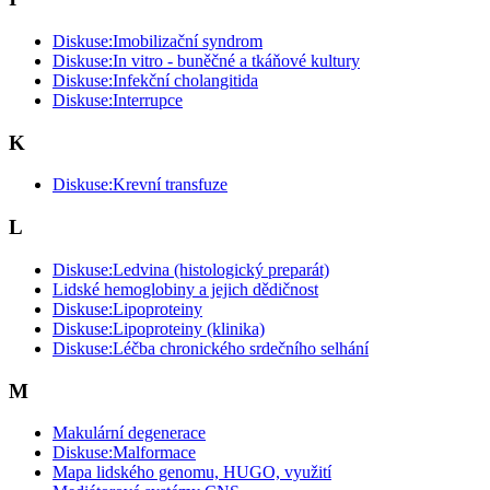
Diskuse:Imobilizační syndrom
Diskuse:In vitro - buněčné a tkáňové kultury
Diskuse:Infekční cholangitida
Diskuse:Interrupce
K
Diskuse:Krevní transfuze
L
Diskuse:Ledvina (histologický preparát)
Lidské hemoglobiny a jejich dědičnost
Diskuse:Lipoproteiny
Diskuse:Lipoproteiny (klinika)
Diskuse:Léčba chronického srdečního selhání
M
Makulární degenerace
Diskuse:Malformace
Mapa lidského genomu, HUGO, využití