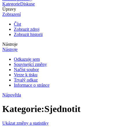
Kategorie
Diskuse
Úpravy
Zobrazení
Číst
Zobrazit zdroj
Zobrazit historii
Nástroje
Nástroje
Odkazuje sem
Související změny
Načíst soubor
Verze k tisku
Trvalý odkaz
Informace o stránce
Nápověda
Kategorie
:
Sjednotit
Ukázat změny a statistiky