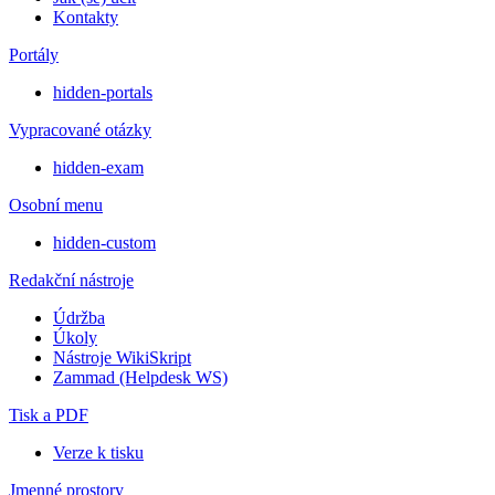
Kontakty
Portály
hidden-portals
Vypracované otázky
hidden-exam
Osobní menu
hidden-custom
Redakční nástroje
Údržba
Úkoly
Nástroje WikiSkript
Zammad (Helpdesk WS)
Tisk a PDF
Verze k tisku
Jmenné prostory