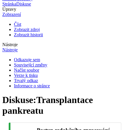
Stránka
Diskuse
Úpravy
Zobrazení
Číst
Zobrazit zdroj
Zobrazit historii
Nástroje
Nástroje
Odkazuje sem
Související změny
Načíst soubor
Verze k tisku
Trvalý odkaz
Informace o stránce
Diskuse
:
Transplantace
pankreatu