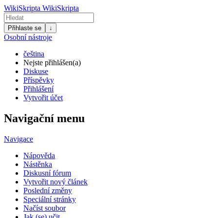
WikiSkripta
WikiSkripta
Přihlaste se
↓
Osobní nástroje
čeština
Nejste přihlášen(a)
Diskuse
Příspěvky
Přihlášení
Vytvořit účet
Navigační menu
Navigace
Nápověda
Nástěnka
Diskusní fórum
Vytvořit nový článek
Poslední změny
Speciální stránky
Načíst soubor
Jak (se) učit