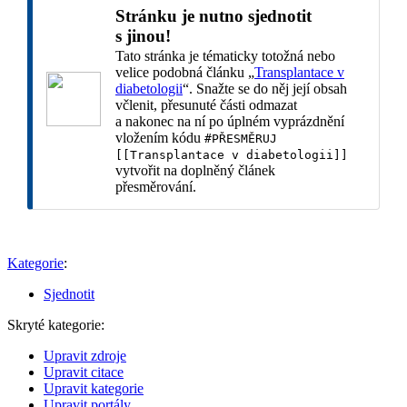
Stránku je nutno sjednotit
s jinou!
Tato stránka je tématicky totožná nebo
velice podobná článku „
Transplantace v
diabetologii
“. Snažte se do něj její obsah
včlenit, přesunuté části odmazat
a nakonec na ní po úplném vyprázdnění
vložením kódu
#PŘESMĚRUJ
[[Transplantace v diabetologii]]
vytvořit na doplněný článek
přesměrování.
Kategorie
:
Sjednotit
Skryté kategorie:
Upravit zdroje
Upravit citace
Upravit kategorie
Upravit portály