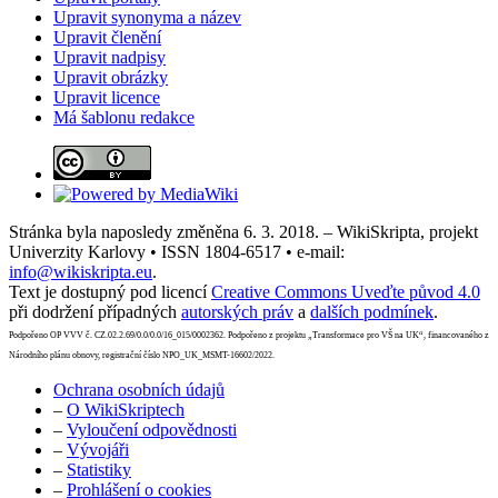
Upravit synonyma a název
Upravit členění
Upravit nadpisy
Upravit obrázky
Upravit licence
Má šablonu redakce
Stránka byla naposledy změněna 6. 3. 2018. – WikiSkripta, projekt
Univerzity Karlovy • ISSN 1804-6517 • e-mail:
info@wikiskripta.eu
.
Text je dostupný pod licencí
Creative Commons Uveďte původ 4.0
při dodržení případných
autorských práv
a
dalších podmínek
.
Podpořeno OP VVV č. CZ.02.2.69/0.0/0.0/16_015/0002362. Podpořeno z projektu „Transformace pro VŠ na UK“, financovaného z
Národního plánu obnovy, registrační číslo NPO_UK_MSMT-16602/2022.
Ochrana osobních údajů
–
O WikiSkriptech
–
Vyloučení odpovědnosti
–
Vývojáři
–
Statistiky
–
Prohlášení o cookies