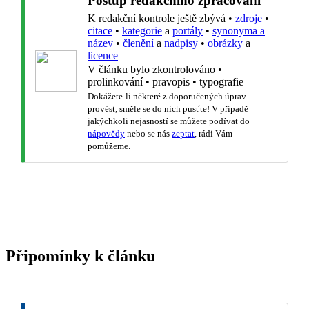
Postup redakčního zpracování
K redakční kontrole ještě zbývá
•
zdroje
•
citace
•
kategorie
a
portály
•
synonyma a
název
•
členění
a
nadpisy
•
obrázky
a
licence
V článku bylo zkontrolováno
•
prolinkování
•
pravopis
•
typografie
Dokážete-li některé z doporučených úprav
provést, směle se do nich pusťte! V případě
jakýchkoli nejasností se můžete podívat do
nápovědy
nebo se nás
zeptat
, rádi Vám
pomůžeme.
Připomínky k článku