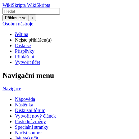
WikiSkripta
WikiSkripta
Přihlaste se
↓
Osobní nástroje
čeština
Nejste přihlášen(a)
Diskuse
Příspěvky
Přihlášení
Vytvořit účet
Navigační menu
Navigace
Nápověda
Nástěnka
Diskusní fórum
Vytvořit nový článek
Poslední změny
Speciální stránky
Načíst soubor
Jak (se) učit