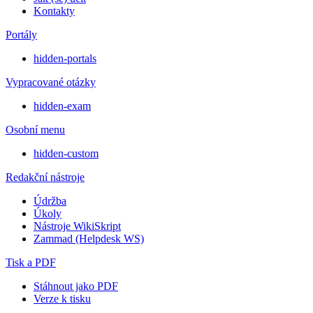
Kontakty
Portály
hidden-portals
Vypracované otázky
hidden-exam
Osobní menu
hidden-custom
Redakční nástroje
Údržba
Úkoly
Nástroje WikiSkript
Zammad (Helpdesk WS)
Tisk a PDF
Stáhnout jako PDF
Verze k tisku