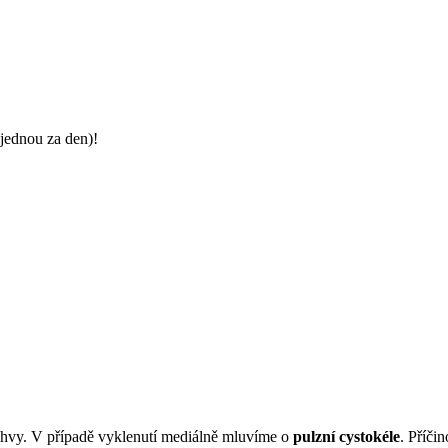
jednou za den)!
chvy. V případě vyklenutí mediálně mluvíme o
pulzní cystokéle
. Příčin