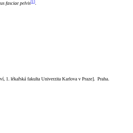
[
1
]
us fasciae pelvis
.
í, 1. lékařská fakulta Univerzita Karlova v Praze]. Praha.