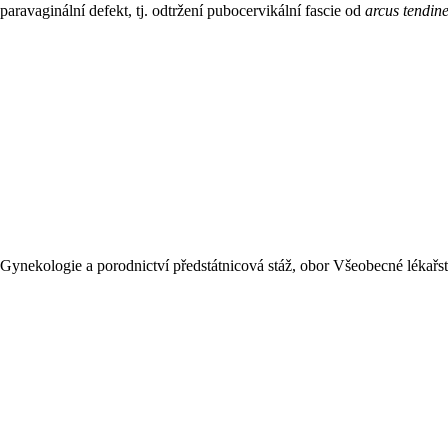
 paravaginální defekt, tj. odtržení pubocervikální fascie od
arcus tendine
ynekologie a porodnictví předstátnicová stáž, obor Všeobecné lékařstv
.