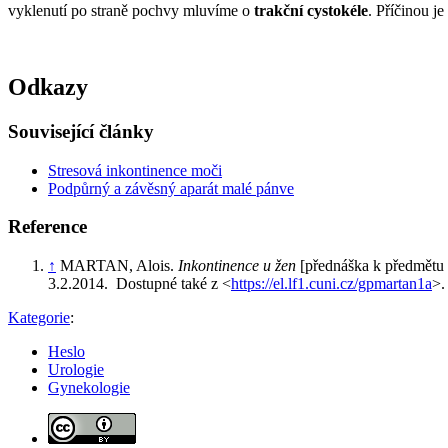
vyklenutí po straně pochvy mluvíme o
trakční cystokéle
. Příčinou je
Odkazy
Související články
Stresová inkontinence moči
Podpůrný a závěsný aparát malé pánve
Reference
↑
MARTAN, Alois.
Inkontinence u žen
[přednáška k předmětu G
3.2.2014. Dostupné také z <
https://el.lf1.cuni.cz/gpmartan1a
>
Kategorie
:
Heslo
Urologie
Gynekologie