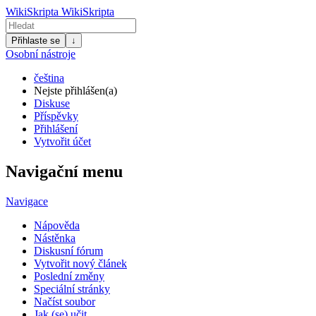
WikiSkripta
WikiSkripta
Přihlaste se
↓
Osobní nástroje
čeština
Nejste přihlášen(a)
Diskuse
Příspěvky
Přihlášení
Vytvořit účet
Navigační menu
Navigace
Nápověda
Nástěnka
Diskusní fórum
Vytvořit nový článek
Poslední změny
Speciální stránky
Načíst soubor
Jak (se) učit