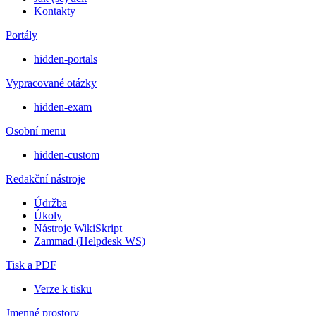
Kontakty
Portály
hidden-portals
Vypracované otázky
hidden-exam
Osobní menu
hidden-custom
Redakční nástroje
Údržba
Úkoly
Nástroje WikiSkript
Zammad (Helpdesk WS)
Tisk a PDF
Verze k tisku
Jmenné prostory