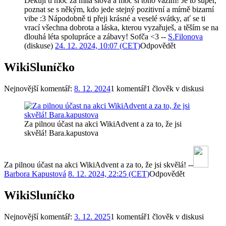
Děkuji ti moc za milá slova a moc si toho vážím! Je to super,
poznat se s někým, kdo jede stejný pozitivní a mírně bizarní
vibe :3 Nápodobně ti přeji krásné a veselé svátky, ať se ti
vrací všechna dobrota a láska, kterou vyzařuješ, a těším se na
dlouhá léta spolupráce a zábavy! Sofča <3 --
S.Filonova
(
diskuse
)
24. 12. 2024, 10:07 (CET)
Odpovědět
WikiSluníčko
Nejnovější komentář:
8. 12. 2024
1 komentář
1 člověk v diskusi
Za pilnou účast na akci WikiAdvent a za to, že jsi
skvělá! Bara.kapustova
Za pilnou účast na akci WikiAdvent a za to, že jsi skvělá! --
Barbora Kapustová
8. 12. 2024, 22:25 (CET)
Odpovědět
WikiSluníčko
Nejnovější komentář:
3. 12. 2025
1 komentář
1 člověk v diskusi