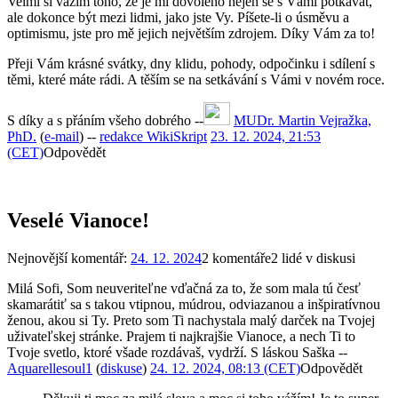
Velmi si vážím toho, že je mi dovoleno nejen se s Vámi potkávat,
ale dokonce být mezi lidmi, jako jste Vy. Píšete-li o úsměvu a
optimismu, jste pro mě jejich největším zdrojem. Díky Vám za to!
Přeji Vám krásné svátky, dny klidu, pohody, odpočinku i sdílení s
těmi, které máte rádi. A těším se na setkávání s Vámi v novém roce.
S díky a s přáním všeho dobrého --
MUDr. Martin Vejražka,
PhD.
(
e-mail
) --
redakce WikiSkript
23. 12. 2024, 21:53
(CET)
Odpovědět
Veselé Vianoce!
Nejnovější komentář:
24. 12. 2024
2 komentáře
2 lidé v diskusi
Milá Sofi, Som neuveriteľne vďačná za to, že som mala tú česť
skamarátiť sa s takou vtipnou, múdrou, odviazanou a inšpiratívnou
ženou, akou si Ty. Preto som Ti nachystala malý darček na Tvojej
uživateľskej stránke. Prajem ti najkrajšie Vianoce, a nech Ti to
Tvoje svetlo, ktoré všade rozdávaš, vydrží. S láskou Saška --
Aquarellesoul1
(
diskuse
)
24. 12. 2024, 08:13 (CET)
Odpovědět