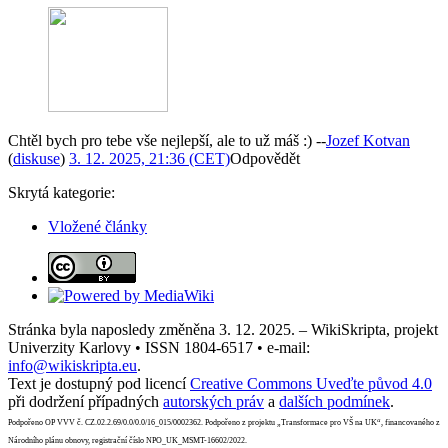
Chtěl bych pro tebe vše nejlepší, ale to už máš :) --
Jozef Kotvan
(
diskuse
)
3. 12. 2025, 21:36 (CET)
Odpovědět
Skrytá kategorie:
Vložené články
Stránka byla naposledy změněna 3. 12. 2025. – WikiSkripta, projekt
Univerzity Karlovy • ISSN 1804-6517 • e-mail:
info@wikiskripta.eu
.
Text je dostupný pod licencí
Creative Commons Uveďte původ 4.0
při dodržení případných
autorských práv
a
dalších podmínek
.
Podpořeno OP VVV č. CZ.02.2.69/0.0/0.0/16_015/0002362. Podpořeno z projektu „Transformace pro VŠ na UK“, financovaného z
Národního plánu obnovy, registrační číslo NPO_UK_MSMT-16602/2022.