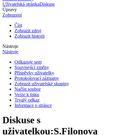
Uživatelská stránka
Diskuse
Úpravy
Zobrazení
Číst
Zobrazit zdroj
Zobrazit historii
Nástroje
Nástroje
Odkazuje sem
Související změny
Příspěvky uživatelky
Protokolovací záznamy
Zobrazit uživatelské skupiny
Načíst soubor
Verze k tisku
Trvalý odkaz
Informace o stránce
Diskuse s
uživatelkou
:
S.Filonova