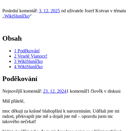
Poslední komentář:
3. 12. 2025
od uživatele Jozef Kotvan v tématu
„
WikiSluníčko
“
Obsah
1
Poděkování
2
Veselé Vianoce!
3
WikiSluníčko
4
WikiSluníčko
Poděkování
Nejnovější komentář:
23. 12. 2024
1 komentář
1 člověk v diskusi
Milí přátelé,
moc děkuji za krásné blahopřání k narozeninám. Udělali jste mi
radost, překvapili jste mě a dojali jste mě – opravdu jsem nic
takového nečekal!