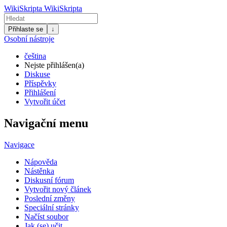
WikiSkripta
WikiSkripta
Přihlaste se
↓
Osobní nástroje
čeština
Nejste přihlášen(a)
Diskuse
Příspěvky
Přihlášení
Vytvořit účet
Navigační menu
Navigace
Nápověda
Nástěnka
Diskusní fórum
Vytvořit nový článek
Poslední změny
Speciální stránky
Načíst soubor
Jak (se) učit