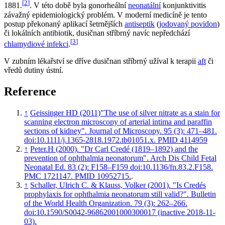
[
2
]
1881.
. V této době byla gonorheální
neonatální
konjunktivitis
závažný epidemiologický problém. V moderní medicíně je tento
postup překonaný aplikací šetrnějších
antiseptik
(
jodovaný povidon
)
či lokálních antibiotik, dusičnan stříbrný navíc nepředchází
[
3
]
chlamydiové infekci
.
V zubním lékařství se dříve dusičnan stříbrný užíval k terapii
aft
či
vředů dutiny ústní.
Reference
↑
Geissinger HD (2011)"The use of silver nitrate as a stain for
scanning electron microscopy of arterial intima and paraffin
sections of kidney". Journal of Microscopy. 95 (3): 471–481.
doi:10.1111/j.1365-2818.1972.tb01051.x. PMID 4114959
↑
Peter.H (2000). "Dr Carl Credé (1819–1892) and the
prevention of ophthalmia neonatorum". Arch Dis Child Fetal
Neonatal Ed. 83 (2): F158–F159 doi:10.1136/fn.83.2.F158.
PMC 1721147. PMID 10952715.
.
↑
Schaller, Ulrich C. & Klauss, Volker (2001). "Is Credés
prophylaxis for ophthalmia neonatorum still valid?". Bulletin
of the World Health Organization. 79 (3): 262–266.
doi:10.1590/S0042-96862001000300017 (inactive 2018-11-
03).