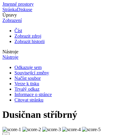
Jmenné prostory
Stránka
Diskuse
Úpravy
Zobrazení
Číst
Zobrazit zdroj
Zobrazit historii
Nástroje
Nástroje
Odkazuje sem
Související změny
Načíst soubor
Verze k tisku
Trvalý odkaz
Informace o stránce
Citovat stránku
Dusičnan stříbrný