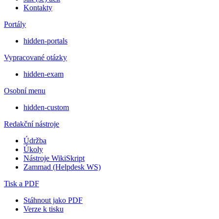
Kontakty
Portály
hidden-portals
Vypracované otázky
hidden-exam
Osobní menu
hidden-custom
Redakční nástroje
Údržba
Úkoly
Nástroje WikiSkript
Zammad (Helpdesk WS)
Tisk a PDF
Stáhnout jako PDF
Verze k tisku