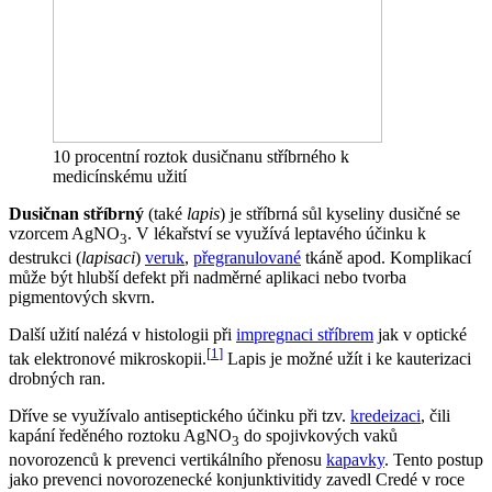
10 procentní roztok dusičnanu stříbrného k
medicínskému užití
Dusičnan stříbrný
(také
lapis
) je stříbrná sůl kyseliny dusičné se
vzorcem AgNO
. V lékařství se využívá leptavého účinku k
3
destrukci (
lapisaci
)
veruk
,
přegranulované
tkáně apod. Komplikací
může být hlubší defekt při nadměrné aplikaci nebo tvorba
pigmentových skvrn.
Další užití nalézá v histologii při
impregnaci stříbrem
jak v optické
[
1
]
tak elektronové mikroskopii.
Lapis je možné užít i ke kauterizaci
drobných ran.
Dříve se využívalo antiseptického účinku při tzv.
kredeizaci
, čili
kapání ředěného roztoku AgNO
do spojivkových vaků
3
novorozenců k prevenci vertikálního přenosu
kapavky
. Tento postup
jako prevenci novorozenecké konjunktivitidy zavedl Credé v roce