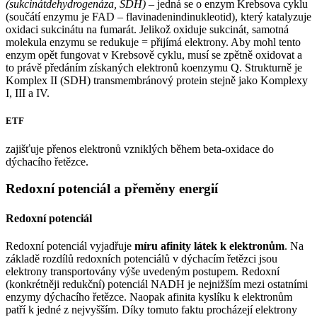
(sukcinátdehydrogenáza, SDH)
– jedná se o enzym Krebsova cyklu
(součátí enzymu je FAD – flavinadenindinukleotid), který katalyzuje
oxidaci sukcinátu na fumarát. Jelikož oxiduje sukcinát, samotná
molekula enzymu se redukuje = přijímá elektrony. Aby mohl tento
enzym opět fungovat v Krebsově cyklu, musí se zpětně oxidovat a
to právě předáním získaných elektronů koenzymu Q. Strukturně je
Komplex II (SDH) transmembránový protein stejně jako Komplexy
I, III a IV.
ETF
zajišťuje přenos elektronů vzniklých během beta-oxidace do
dýchacího řetězce.
Redoxní potenciál a přeměny energií
Redoxní potenciál
Redoxní potenciál vyjadřuje
míru afinity látek k elektronům
. Na
základě rozdílů redoxních potenciálů v dýchacím řetězci jsou
elektrony transportovány výše uvedeným postupem. Redoxní
(konkrétněji redukční) potenciál NADH je nejnižším mezi ostatními
enzymy dýchacího řetězce. Naopak afinita kyslíku k elektronům
patří k jedné z nejvyšším. Díky tomuto faktu procházejí elektrony