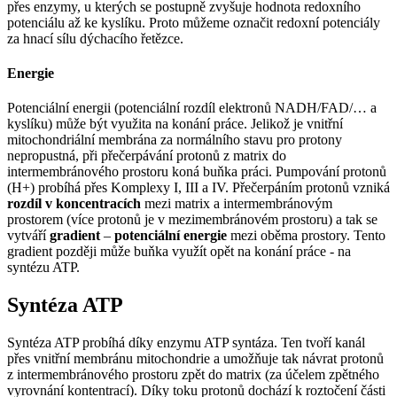
přes enzymy, u kterých se postupně zvyšuje hodnota redoxního
potenciálu až ke kyslíku. Proto můžeme označit redoxní potenciály
za hnací sílu dýchacího řetězce.
Energie
Potenciální energii (potenciální rozdíl elektronů NADH/FAD/… a
kyslíku) může být využita na konání práce. Jelikož je vnitřní
mitochondriální membrána za normálního stavu pro protony
nepropustná, při přečerpávání protonů z matrix do
intermembránového prostoru koná buňka práci. Pumpování protonů
(H+) probíhá přes Komplexy I, III a IV. Přečerpáním protonů vzniká
rozdíl v koncentracích
mezi matrix a intermembránovým
prostorem (více protonů je v mezimembránovém prostoru) a tak se
vytváří
gradient
–
potenciální energie
mezi oběma prostory. Tento
gradient později může buňka využít opět na konání práce - na
syntézu ATP.
Syntéza ATP
Syntéza ATP probíhá díky enzymu ATP syntáza. Ten tvoří kanál
přes vnitřní membránu mitochondrie a umožňuje tak návrat protonů
z intermembránového prostoru zpět do matrix (za účelem zpětného
vyrovnání kontentrací). Díky toku protonů dochází k roztočení části