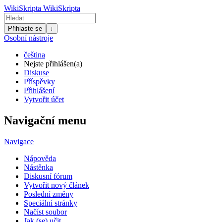
WikiSkripta
WikiSkripta
Přihlaste se
↓
Osobní nástroje
čeština
Nejste přihlášen(a)
Diskuse
Příspěvky
Přihlášení
Vytvořit účet
Navigační menu
Navigace
Nápověda
Nástěnka
Diskusní fórum
Vytvořit nový článek
Poslední změny
Speciální stránky
Načíst soubor
Jak (se) učit