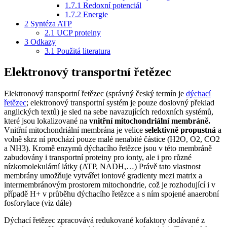
1.7.1
Redoxní potenciál
1.7.2
Energie
2
Syntéza ATP
2.1
UCP proteiny
3
Odkazy
3.1
Použitá literatura
Elektronový transportní řetězec
Elektronový transportní řetězec (správný český termín je
dýchací
řetězec
; elektronový transportní systém je pouze doslovný překlad
anglických textů) je sled na sebe navazujících redoxních systémů,
které jsou lokalizované na
vnitřní mitochondriální membráně.
Vnitřní mitochondriální membrána je velice
selektivně propustná
a
volně skrz ní prochází pouze malé nenabité částice (H2O, O2, CO2
a NH3). Kromě enzymů dýchacího řetězce jsou v této membráně
zabudovány i transportní proteiny pro ionty, ale i pro různé
nízkomolekulární látky (ATP, NADH,…) Právě tato vlastnost
membrány umožňuje vytvářet iontové gradienty mezi matrix a
intermembránovým prostorem mitochondrie, což je rozhodující i v
případě H+ v průběhu dýchacího řetězce a s ním spojené anaerobní
fosforylace (viz dále)
Dýchací řetězec zpracovává redukované kofaktory dodávané z