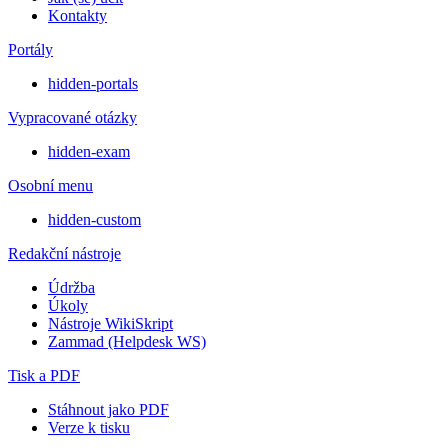
Kontakty
Portály
hidden-portals
Vypracované otázky
hidden-exam
Osobní menu
hidden-custom
Redakční nástroje
Údržba
Úkoly
Nástroje WikiSkript
Zammad (Helpdesk WS)
Tisk a PDF
Stáhnout jako PDF
Verze k tisku