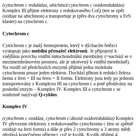
(cytochrom c reduktáza, ubichinol:cytochrom c oxidoreduktáza)
Komplex III přijme elektrony z redukovaného CoQ (ten se zpět
oxiduje na ubichinon) a transportuje je (přes dva cytochromy a FeS
klaster) na cytochrom c.
Cytochrom c
Cytochrom c je malý hemoprotein, který v dýchacím řetězci
vystupuje jako
mobilní přenašeč elektronů
. Je připojený k
vnějšímu povrchu vnitřní mitochondriální membrány (=nachází se v
mezimembránovém prostoru, ale je ukotvený k vnitřní membráně).
Na rozdíl od předchozích enzymů přijímá jedna molekula
cytochromu pouze jeden elektron. Dochází přitom k redukci železa
hemu z ferri = III na ferro = II formu. Elektrony jsou tedy po jednom
transportovány z Komplexu III na cytochrom c a poté předávány na
poslední enzym – Komplex IV. Komplex III a cytochrom c se
souhrnně nazývají
Q-cyklus
.
Komplex IV
(cytochrom c oxidáza, cytochrom c:dioxid oxidoreduktáza)
Komplex
IV převezme elektrony z redukovaného cytochromu c (ten se zpětně
oxiduje na ferri formu) a dále je přes 2 cytochromy a 3 atomy mědi
předává konečnému příjemci, což je kyslík. Kyslík přijímá 4