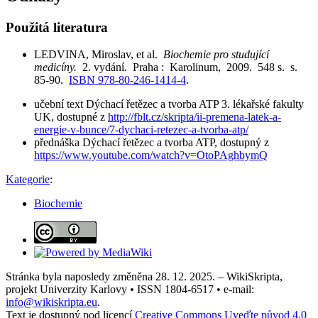
Použitá literatura
LEDVINA, Miroslav, et al.
Biochemie pro studující
medicíny.
2. vydání. Praha : Karolinum, 2009. 548 s. s.
85-90.
ISBN 978-80-246-1414-4
.
učební text Dýchací řetězec a tvorba ATP 3. lékařské fakulty
UK, dostupné z
http://fblt.cz/skripta/ii-premena-latek-a-
energie-v-bunce/7-dychaci-retezec-a-tvorba-atp/
přednáška Dýchací řetězec a tvorba ATP, dostupný z
https://www.youtube.com/watch?v=OtoPAghbymQ
Kategorie
:
Biochemie
Stránka byla naposledy změněna 28. 12. 2025. – WikiSkripta,
projekt Univerzity Karlovy • ISSN 1804-6517 • e-mail:
info@wikiskripta.eu
.
Text je dostupný pod licencí
Creative Commons Uveďte původ 4.0