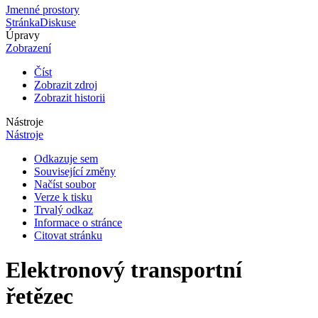
Jmenné prostory
Stránka
Diskuse
Úpravy
Zobrazení
Číst
Zobrazit zdroj
Zobrazit historii
Nástroje
Nástroje
Odkazuje sem
Související změny
Načíst soubor
Verze k tisku
Trvalý odkaz
Informace o stránce
Citovat stránku
Elektronový transportní
řetězec