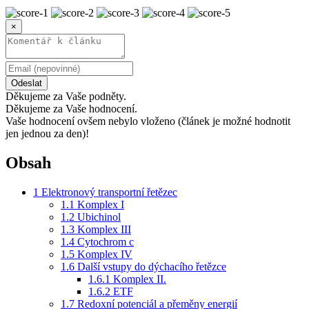
×
Odeslat
Děkujeme za Vaše podněty.
Děkujeme za Vaše hodnocení.
Vaše hodnocení ovšem nebylo vloženo (článek je možné hodnotit
jen jednou za den)!
Obsah
1
Elektronový transportní řetězec
1.1
Komplex I
1.2
Ubichinol
1.3
Komplex III
1.4
Cytochrom c
1.5
Komplex IV
1.6
Další vstupy do dýchacího řetězce
1.6.1
Komplex II.
1.6.2
ETF
1.7
Redoxní potenciál a přeměny energií