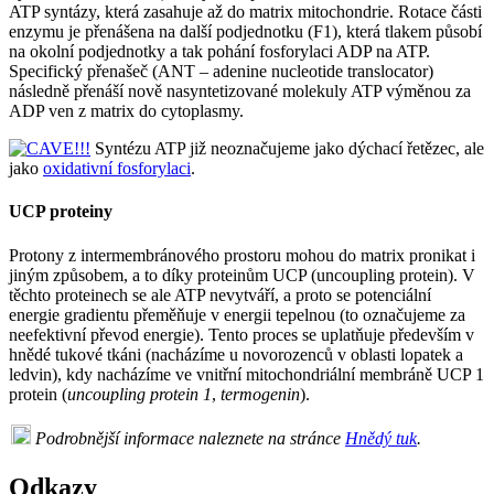
ATP syntázy, která zasahuje až do matrix mitochondrie. Rotace části
enzymu je přenášena na další podjednotku (F1), která tlakem působí
na okolní podjednotky a tak pohání fosforylaci ADP na ATP.
Specifický přenašeč (ANT – adenine nucleotide translocator)
následně přenáší nově nasyntetizované molekuly ATP výměnou za
ADP ven z matrix do cytoplasmy.
Syntézu ATP již neoznačujeme jako dýchací řetězec, ale
jako
oxidativní fosforylaci
.
UCP proteiny
Protony z intermembránového prostoru mohou do matrix pronikat i
jiným způsobem, a to díky proteinům UCP (uncoupling protein). V
těchto proteinech se ale ATP nevytváří, a proto se potenciální
energie gradientu přeměňuje v energii tepelnou (to označujeme za
neefektivní převod energie). Tento proces se uplatňuje především v
hnědé tukové tkáni (nacházíme u novorozenců v oblasti lopatek a
ledvin), kdy nacházíme ve vnitřní mitochondriální membráně UCP 1
protein (
uncoupling protein 1
,
termogenin
).
Podrobnější informace naleznete na stránce
Hnědý tuk
.
Odkazy