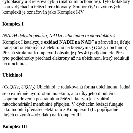
cytoplasmy a Krebsova cyklu (matrix mitochondrie). Tyto kofaktory
jsou v dýchacím řetězci reoxidovány. Soubor čtyř enzymových
komplexů je označován jako Komplex I-IV.
Komplex I
(NADH dehydrogenáza, NADH: ubichinon oxidoreduktáza)
+
Komplex I katalyzuje
oxidaci NADH na NAD
a zároveň zajišťuje
transport odebraných 2 elektronů na koenzym Q (CoQ, ubichinon).
Přesná struktura Komplexu I obsahuje přes 40 podjednotek. Přes
tyto podjednotky přechází elektrony až na ubichinon, který redukují
na ubichinol.
Ubichinol
(CoQH
, UQH
)
Ubichinol je redukovaná forma ubichinonu. Jedná
2
2
se o extrémně hydrofobní molekulu, a to díky jeho dlouhému
isoprenoidovému postrannímu řetězci, kterým je k vnitřní
mitochondriální membráně připojen. V dýchacím řetězci funguje
jako mobilní přenašeč elektronů z Komplexu I (II, popřípadně
jiných enzymů – viz dále) na Komplex III.
Komplex III