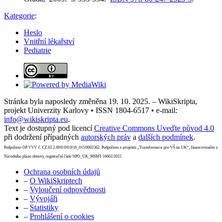
Kategorie
:
Heslo
Vnitřní lékařství
Pediatrie
Stránka byla naposledy změněna 19. 10. 2025. – WikiSkripta,
projekt Univerzity Karlovy • ISSN 1804-6517 • e-mail:
info@wikiskripta.eu
.
Text je dostupný pod licencí
Creative Commons Uveďte původ 4.0
při dodržení případných
autorských práv
a
dalších podmínek
.
Podpořeno OP VVV č. CZ.02.2.69/0.0/0.0/16_015/0002362. Podpořeno z projektu „Transformace pro VŠ na UK“, financovaného z
Národního plánu obnovy, registrační číslo NPO_UK_MSMT-16602/2022.
Ochrana osobních údajů
–
O WikiSkriptech
–
Vyloučení odpovědnosti
–
Vývojáři
–
Statistiky
–
Prohlášení o cookies