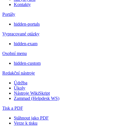
Kontakty
Portály
hidden-portals
Vypracované otázky
hidden-exam
Osobní menu
hidden-custom
Redakční nástroje
Údržba
Úkoly
Nástroje WikiSkript
Zammad (Helpdesk WS)
Tisk a PDF
Stáhnout jako PDF
Verze k tisku