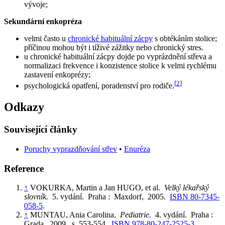
vývoje;
Sekundární enkopréza
velmi často u
chronické habituální zácpy
s obtékáním stolice;
příčinou mohou být i tíživé zážitky nebo chronický stres.
u chronické habituální zácpy dojde po vyprázdnění střeva a
normalizaci frekvence i konzistence stolice k velmi rychlému
zastavení enkoprézy;
[
2
]
psychologická opatření, poradenství pro rodiče.
Odkazy
Související články
Poruchy vyprazdňování střev
•
Enuréza
Reference
↑
VOKURKA, Martin a Jan HUGO, et al.
Velký lékařský
slovník.
5. vydání. Praha : Maxdorf, 2005.
ISBN 80-7345-
058-5
.
↑
MUNTAU, Ania Carolina.
Pediatrie.
4. vydání. Praha :
Grada, 2009. s. 553-554.
ISBN 978-80-247-2525-3
.