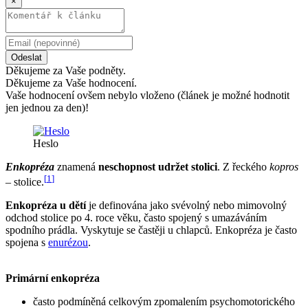
×
Odeslat
Děkujeme za Vaše podněty.
Děkujeme za Vaše hodnocení.
Vaše hodnocení ovšem nebylo vloženo (článek je možné hodnotit
jen jednou za den)!
Heslo
Enkopréza
znamená
neschopnost udržet stolici
. Z řeckého
kopros
[
1
]
– stolice.
Enkopréza u dětí
je definována jako svévolný nebo mimovolný
odchod stolice po 4. roce věku, často spojený s umazáváním
spodního prádla. Vyskytuje se častěji u chlapců. Enkopréza je často
spojena s
enurézou
.
Primární enkopréza
často podmíněná celkovým zpomalením psychomotorického