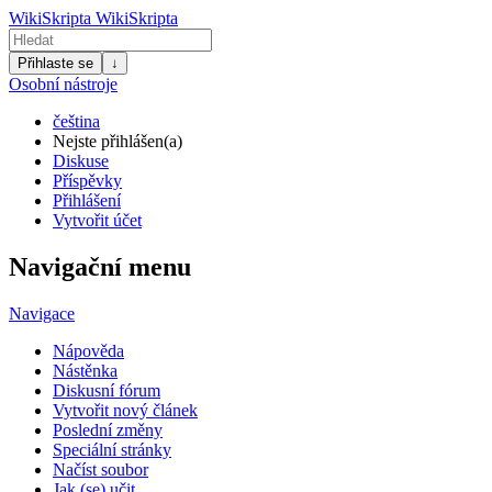
WikiSkripta
WikiSkripta
Přihlaste se
↓
Osobní nástroje
čeština
Nejste přihlášen(a)
Diskuse
Příspěvky
Přihlášení
Vytvořit účet
Navigační menu
Navigace
Nápověda
Nástěnka
Diskusní fórum
Vytvořit nový článek
Poslední změny
Speciální stránky
Načíst soubor
Jak (se) učit