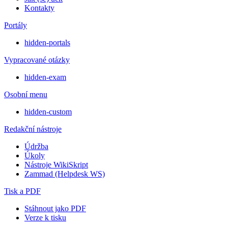
Kontakty
Portály
hidden-portals
Vypracované otázky
hidden-exam
Osobní menu
hidden-custom
Redakční nástroje
Údržba
Úkoly
Nástroje WikiSkript
Zammad (Helpdesk WS)
Tisk a PDF
Stáhnout jako PDF
Verze k tisku