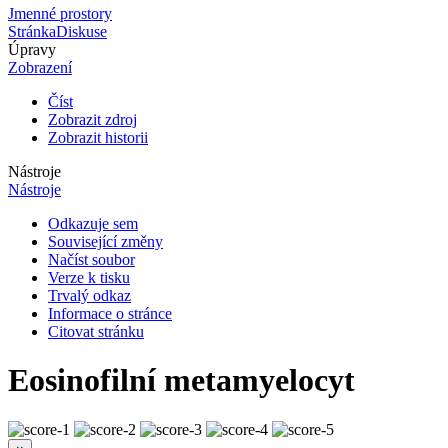
Jmenné prostory
Stránka
Diskuse
Úpravy
Zobrazení
Číst
Zobrazit zdroj
Zobrazit historii
Nástroje
Nástroje
Odkazuje sem
Související změny
Načíst soubor
Verze k tisku
Trvalý odkaz
Informace o stránce
Citovat stránku
Eosinofilní metamyelocyt