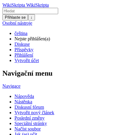
WikiSkripta
WikiSkripta
Přihlaste se
↓
Osobní nástroje
čeština
Nejste přihlášen(a)
Diskuse
Příspěvky
Přihlášení
Vytvořit účet
Navigační menu
Navigace
Nápověda
Nástěnka
Diskusní fórum
Vytvořit nový článek
Poslední změny
Speciální stránky
Načíst soubor
Jak (se) učit