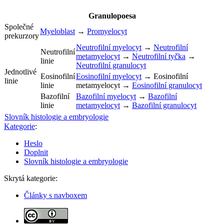
Granulopoesa
Společné
Myeloblast
→
Promyelocyt
prekurzory
Neutrofilní myelocyt
→
Neutrofilní
Neutrofilní
metamyelocyt
→
Neutrofilní tyčka
→
linie
Neutrofilní granulocyt
Jednotlivé
Eosinofilní
Eosinofilní myelocyt
→
Eosinofilní
linie
linie
metamyelocyt
→
Eosinofilní granulocyt
Bazofilní
Bazofilní myelocyt
→
Bazofilní
linie
metamyelocyt
→
Bazofilní granulocyt
Slovník histologie a embryologie
Kategorie
:
Heslo
Doplnit
Slovník histologie a embryologie
Skrytá kategorie:
Články s navboxem