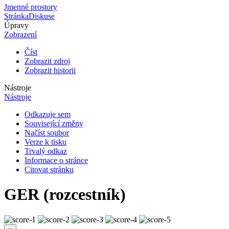
Jmenné prostory
Stránka
Diskuse
Úpravy
Zobrazení
Číst
Zobrazit zdroj
Zobrazit historii
Nástroje
Nástroje
Odkazuje sem
Související změny
Načíst soubor
Verze k tisku
Trvalý odkaz
Informace o stránce
Citovat stránku
GER (rozcestník)