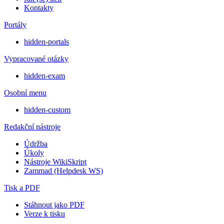
Kontakty
Portály
hidden-portals
Vypracované otázky
hidden-exam
Osobní menu
hidden-custom
Redakční nástroje
Údržba
Úkoly
Nástroje WikiSkript
Zammad (Helpdesk WS)
Tisk a PDF
Stáhnout jako PDF
Verze k tisku