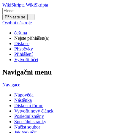
WikiSkripta
WikiSkripta
Přihlaste se
↓
Osobní nástroje
čeština
Nejste přihlášen(a)
Diskuse
Příspěvky
Přihlášení
Vytvořit účet
Navigační menu
Navigace
Nápověda
Nástěnka
Diskusní fórum
Vytvořit nový článek
Poslední změny
Speciální stránky
Načíst soubor
Jak (se) učit