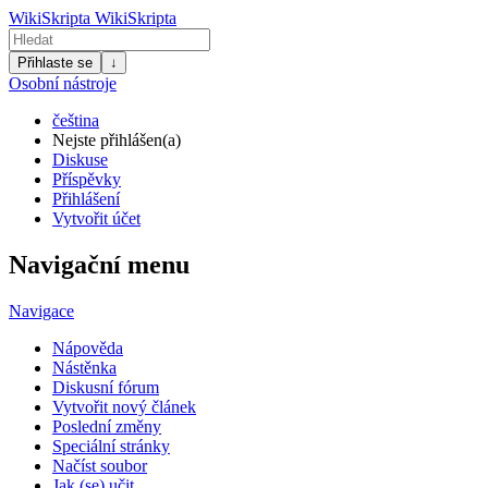
WikiSkripta
WikiSkripta
Přihlaste se
↓
Osobní nástroje
čeština
Nejste přihlášen(a)
Diskuse
Příspěvky
Přihlášení
Vytvořit účet
Navigační menu
Navigace
Nápověda
Nástěnka
Diskusní fórum
Vytvořit nový článek
Poslední změny
Speciální stránky
Načíst soubor
Jak (se) učit