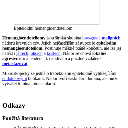
Epiteloidní hemangioendoteliom
Hemangioendoteliomy
jsou široká skupina
low-grade
maligních
nádorů krevních cév. Jejich nejčastějším zástupce je
epitelodiní
hemangioendoteliom
. Postihuje měkké tkáně končetin, ale lze jej
nalézt i
játrech
,
plicích
a
kostech
. Nádor se chová
lokálně
agresivně
, má tendenci k recidivám a pozdně vzdáleně
metastazovat
.
Mikroskopicky se jedná o trabekulami epiteloidně vyhlížejícími
endotelovými
buňkami. Nádor tvoří vaskulární lumina, ale může
vytvářet lumina intracelulární.
Odkazy
Použitá literatura