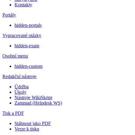
Kontakty
Portály
hidden-portals
Vypracované otázky
hidden-exam
Osobní menu
hidden-custom
Redakční nástroje
Údržba
Úkoly
Nástroje WikiSkript
Zammad (Helpdesk WS)
Tisk a PDF
Stáhnout jako PDF
Verze k tisku