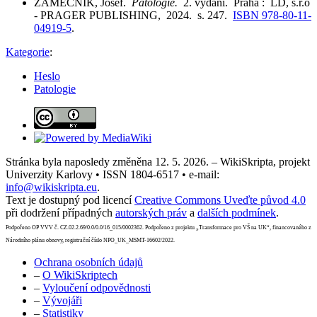
ZÁMEČNÍK, Josef.
Patologie.
2. vydání. Praha : LD, s.r.o
- PRAGER PUBLISHING, 2024. s. 247.
ISBN 978-80-11-
04919-5
.
Kategorie
:
Heslo
Patologie
Stránka byla naposledy změněna 12. 5. 2026. – WikiSkripta, projekt
Univerzity Karlovy • ISSN 1804-6517 • e-mail:
info@wikiskripta.eu
.
Text je dostupný pod licencí
Creative Commons Uveďte původ 4.0
při dodržení případných
autorských práv
a
dalších podmínek
.
Podpořeno OP VVV č. CZ.02.2.69/0.0/0.0/16_015/0002362. Podpořeno z projektu „Transformace pro VŠ na UK“, financovaného z
Národního plánu obnovy, registrační číslo NPO_UK_MSMT-16602/2022.
Ochrana osobních údajů
–
O WikiSkriptech
–
Vyloučení odpovědnosti
–
Vývojáři
–
Statistiky