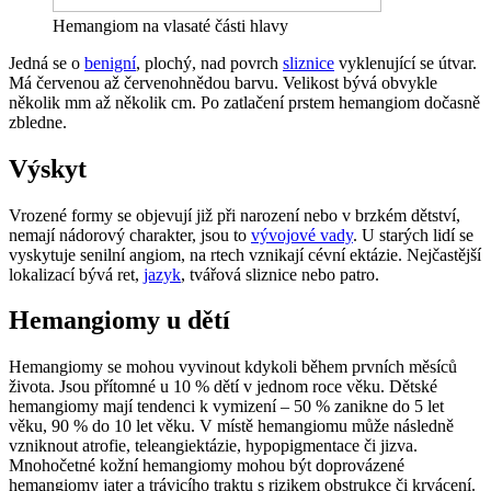
Hemangiom na vlasaté části hlavy
Jedná se o
benigní
, plochý, nad povrch
sliznice
vyklenující se útvar.
Má červenou až červenohnědou barvu. Velikost bývá obvykle
několik mm až několik cm. Po zatlačení prstem hemangiom dočasně
zbledne.
Výskyt
Vrozené formy se objevují již při narození nebo v brzkém dětství,
nemají nádorový charakter, jsou to
vývojové vady
. U starých lidí se
vyskytuje senilní angiom, na rtech vznikají cévní ektázie. Nejčastější
lokalizací bývá ret,
jazyk
, tvářová sliznice nebo patro.
Hemangiomy u dětí
Hemangiomy se mohou vyvinout kdykoli během prvních měsíců
života. Jsou přítomné u 10 % dětí v jednom roce věku. Dětské
hemangiomy mají tendenci k vymizení – 50 % zanikne do 5 let
věku, 90 % do 10 let věku. V místě hemangiomu může následně
vzniknout atrofie, teleangiektázie, hypopigmentace či jizva.
Mnohočetné kožní hemangiomy mohou být doprovázené
hemangiomy jater a trávicího traktu s rizikem obstrukce či krvácení.