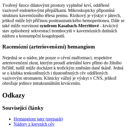
Tvořený široce dilatovými prostory vyplněné krví, oddělené
vazivově endotelovými přepážkami. Mikroskopicky připomíná
strukturu kavernózního tělesa penisu. Rizikový je výskyt v játrech,
jelikož může být příčinou posttraumatického hemoperitonea. Dále se
také může rozvinout
syndrom Kasabach-Merrittové
- krvácivý
stav způsobený sekvestrací trombocytů v kavernózních dutinách
nádoru a konsumpční koagulopatií.
Racemózní (arteriovenózní) hemangiom
Nejedná se o nádor, jde pouze o cévní malformaci, respektive
arteriovenózní zkrat, kterým proudí arteriální krev přímo do žilního
řečiště, tudíž může docházet k trofickým změnám dané tkáně. Jedná
se o klubka tenkostěnných i tlustostěnných cév oddělených
vazivovým stromatem. Klinicky vážný je výskyt v CNS, jelikož
ohrožuje jedince intrakraniálním krvácením.
Odkazy
Související články
Hemangiom jater (preparát)
Nádory z krevních cév