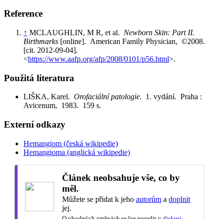
Reference
↑
MCLAUGHLIN, M R, et al.
Newborn Skin: Part II.
Birthmarks
[online]. American Family Physician, ©2008.
[cit. 2012-09-04].
<
https://www.aafp.org/afp/2008/0101/p56.html
>.
Použitá literatura
LIŠKA, Karel.
Orofaciální patologie.
1. vydání. Praha :
Avicenum, 1983. 159 s.
Externí odkazy
Hemangiom (česká wikipedie)
Hemangioma (anglická wikipedie)
Článek neobsahuje vše, co by
měl.
Můžete se přidat k jeho
autorům
a
doplnit
jej.
O vhodných změnách se lze poradit v
diskusi
.