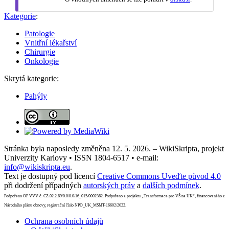
Kategorie
:
Patologie
Vnitřní lékařství
Chirurgie
Onkologie
Skrytá kategorie:
Pahýly
Stránka byla naposledy změněna 12. 5. 2026. – WikiSkripta, projekt
Univerzity Karlovy • ISSN 1804-6517 • e-mail:
info@wikiskripta.eu
.
Text je dostupný pod licencí
Creative Commons Uveďte původ 4.0
při dodržení případných
autorských práv
a
dalších podmínek
.
Podpořeno OP VVV č. CZ.02.2.69/0.0/0.0/16_015/0002362. Podpořeno z projektu „Transformace pro VŠ na UK“, financovaného z
Národního plánu obnovy, registrační číslo NPO_UK_MSMT-16602/2022.
Ochrana osobních údajů