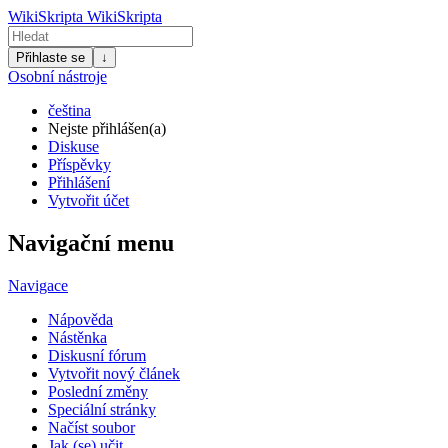
WikiSkripta
WikiSkripta
Přihlaste se
↓
Osobní nástroje
čeština
Nejste přihlášen(a)
Diskuse
Příspěvky
Přihlášení
Vytvořit účet
Navigační menu
Navigace
Nápověda
Nástěnka
Diskusní fórum
Vytvořit nový článek
Poslední změny
Speciální stránky
Načíst soubor
Jak (se) učit