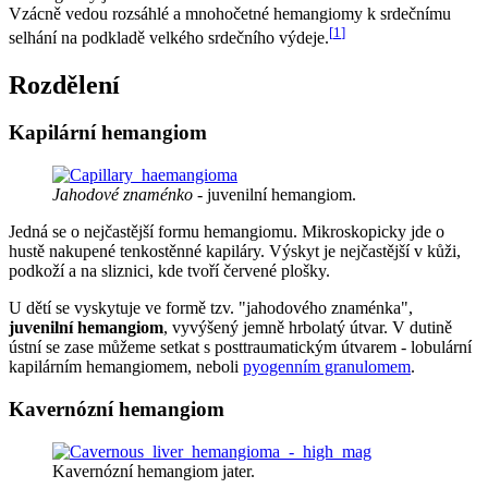
Vzácně vedou rozsáhlé a mnohočetné hemangiomy k srdečnímu
[
1
]
selhání na podkladě velkého srdečního výdeje.
Rozdělení
Kapilární hemangiom
Jahodové znaménko
- juvenilní hemangiom.
Jedná se o nejčastější formu hemangiomu. Mikroskopicky jde o
hustě nakupené tenkostěnné kapiláry. Výskyt je nejčastější v kůži,
podkoží a na sliznici, kde tvoří červené plošky.
U dětí se vyskytuje ve formě tzv. "jahodového znaménka",
juvenilní hemangiom
, vyvýšený jemně hrbolatý útvar. V dutině
ústní se zase můžeme setkat s posttraumatickým útvarem - lobulární
kapilárním hemangiomem, neboli
pyogenním granulomem
.
Kavernózní hemangiom
Kavernózní hemangiom jater.