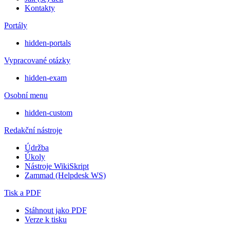
Kontakty
Portály
hidden-portals
Vypracované otázky
hidden-exam
Osobní menu
hidden-custom
Redakční nástroje
Údržba
Úkoly
Nástroje WikiSkript
Zammad (Helpdesk WS)
Tisk a PDF
Stáhnout jako PDF
Verze k tisku