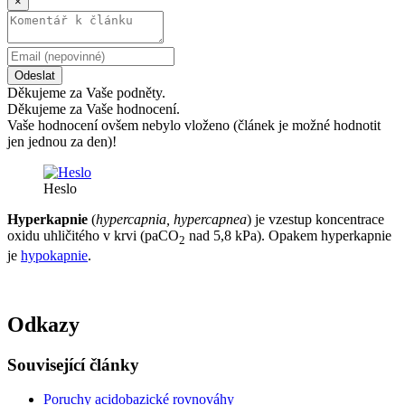
×
Odeslat
Děkujeme za Vaše podněty.
Děkujeme za Vaše hodnocení.
Vaše hodnocení ovšem nebylo vloženo (článek je možné hodnotit
jen jednou za den)!
Heslo
Hyperkapnie
(
hypercapnia, hypercapnea
) je vzestup koncentrace
oxidu uhličitého v krvi (paCO
nad 5,8 kPa). Opakem hyperkapnie
2
je
hypokapnie
.
Odkazy
Související články
Poruchy acidobazické rovnováhy