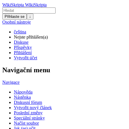
WikiSkripta
WikiSkripta
Přihlaste se
↓
Osobní nástroje
čeština
Nejste přihlášen(a)
Diskuse
Příspěvky
Přihlášení
Vytvořit účet
Navigační menu
Navigace
Nápověda
Nástěnka
Diskusní fórum
Vytvořit nový článek
Poslední změny
Speciální stránky
Načíst soubor
Jak (se) učit