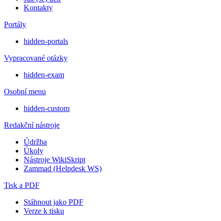
Kontakty
Portály
hidden-portals
Vypracované otázky
hidden-exam
Osobní menu
hidden-custom
Redakční nástroje
Údržba
Úkoly
Nástroje WikiSkript
Zammad (Helpdesk WS)
Tisk a PDF
Stáhnout jako PDF
Verze k tisku