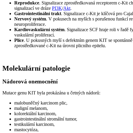
Reprodukce
. Signalizace zprostředkovaná receptorem c-Kit c
signalizací ve dráze
PI3K
/
Akt
.
Gastrointestinální trakt
. Signalizace c-Kit je klíčová pro Caj
Nervový systém
. V pokusech na myších s porušenou funkcí re
neuroproliferace.
Kardiovaskulární systém
. Signalizace SCF hraje roli v řadě
vaskulární proliferaci.
Plíce
. U pokusných myší s defektním genem KIT se spontánně vy
zprostředkované c-Kit na úrovni plicního epitelu.
Molekulární patologie
Nádorová onemocnění
Mutace genu KIT byla prokázána u četných nádorů:
malobuněčný karcinom plic,
maligní melanom,
kolorektální karcinom,
gastrointestinální stromální tumor,
testikulární karcinom,
mastocytóza,