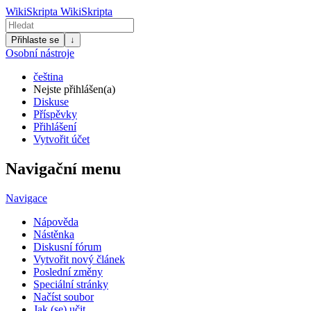
WikiSkripta
WikiSkripta
Přihlaste se
↓
Osobní nástroje
čeština
Nejste přihlášen(a)
Diskuse
Příspěvky
Přihlášení
Vytvořit účet
Navigační menu
Navigace
Nápověda
Nástěnka
Diskusní fórum
Vytvořit nový článek
Poslední změny
Speciální stránky
Načíst soubor
Jak (se) učit