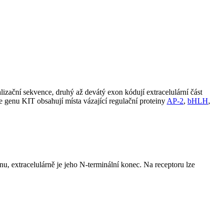
zační sekvence, druhý až devátý exon kódují extracelulární část
e genu KIT obsahují místa vázající regulační proteiny
AP-2
,
bHLH
,
u, extracelulárně je jeho N-terminální konec. Na receptoru lze