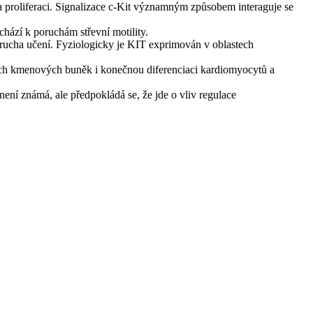
a proliferaci. Signalizace c-Kit významným způsobem interaguje se
ochází k poruchám střevní motility.
orucha učení. Fyziologicky je KIT exprimován v oblastech
čních kmenových buněk i konečnou diferenciaci kardiomyocytů a
ení známá, ale předpokládá se, že jde o vliv regulace