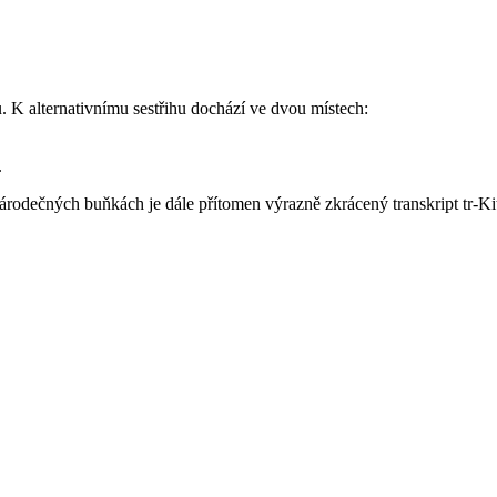
u. K alternativnímu sestřihu dochází ve dvou místech:
.
zárodečných buňkách je dále přítomen výrazně zkrácený transkript tr-K