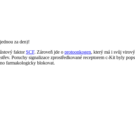
jednou za den)!
ůstový faktor
SCF
. Zároveň jde o
protoonkogen
, který má i svůj viro
sti střev. Poruchy signalizace zprostředkované receptorem c-Kit byly pop
žno farmakologicky blokovat.