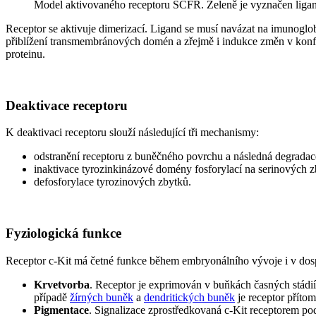
Model aktivovaného receptoru SCFR. Zeleně je vyznačen ligand
Receptor se aktivuje dimerizací. Ligand se musí navázat na imunogl
přiblížení transmembránových domén a zřejmě i indukce změn v kon
proteinu.
Deaktivace receptoru
K deaktivaci receptoru slouží následující tři mechanismy:
odstranění receptoru z buněčného povrchu a následná degradac
inaktivace tyrozinkinázové domény fosforylací na serinových z
defosforylace tyrozinových zbytků.
Fyziologická funkce
Receptor c-Kit má četné funkce během embryonálního vývoje i v dosp
Krvetvorba
. Receptor je exprimován v buňkách časných stádií 
případě
žírných buněk
a
dendritických buněk
je receptor přítom
Pigmentace
. Signalizace zprostředkovaná c-Kit receptorem po