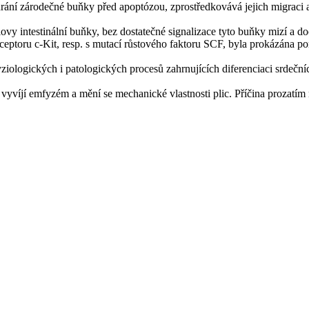
hrání zárodečné buňky před apoptózou, zprostředkovává jejich migraci 
alovy intestinální buňky, bez dostatečné signalizace tyto buňky mizí a d
ceptoru c-Kit, resp. s mutací růstového faktoru SCF, byla prokázána p
 fyziologických i patologických procesů zahrnujících diferenciaci srde
víjí emfyzém a mění se mechanické vlastnosti plic. Příčina prozatím n