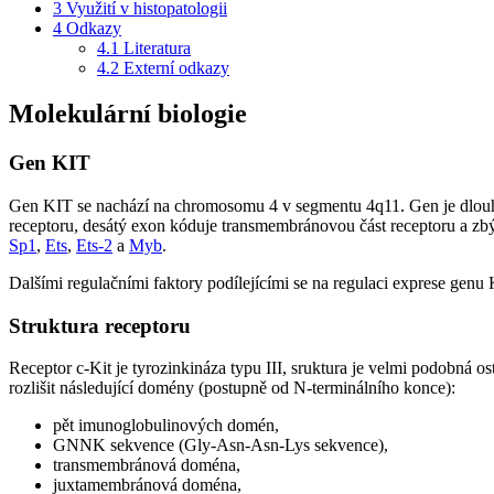
3
Využití v histopatologii
4
Odkazy
4.1
Literatura
4.2
Externí odkazy
Molekulární biologie
Gen KIT
Gen KIT se nachází na chromosomu 4 v segmentu 4q11. Gen je dlouhý 
receptoru, desátý exon kóduje transmembránovou část receptoru a zbýv
Sp1
,
Ets
,
Ets-2
a
Myb
.
Dalšími regulačními faktory podílejícími se na regulaci exprese genu
Struktura receptoru
Receptor c-Kit je tyrozinkináza typu III, sruktura je velmi podobná 
rozlišit následující domény (postupně od N-terminálního konce):
pět imunoglobulinových domén,
GNNK sekvence (Gly-Asn-Asn-Lys sekvence),
transmembránová doména,
juxtamembránová doména,