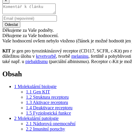
×
Odeslat
Děkujeme za Vaše podněty.
Děkujeme za Vaše hodnocení.
Vaše hodnocení ovšem nebylo vloženo (článek je možné hodnotit jen 
KIT
je gen pro tyrozinkinázový receptor (CD117, SCFR, c-Kit) pro r
důležitou úlohu v
krvetvorbě
, tvorbě
melaninu
, fertilitě a pohyblivo
také např. u
piebaldismu
(parciální albinismus). Receptor c-Kit je mo
Obsah
1
Molekulární biologie
1.1
Gen KIT
1.2
Struktura receptoru
1.3
Aktivace receptoru
1.4
Deaktivace receptoru
1.5
Fyziologická funkce
2
Molekulární patologie
2.1
Nádorová onemocnění
2.2
Imunitní poruchy