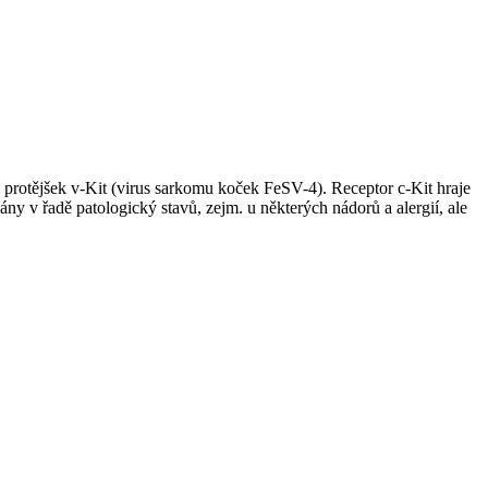
vý protějšek v-Kit (virus sarkomu koček FeSV-4). Receptor c-Kit hraje
sány v řadě patologický stavů, zejm. u některých nádorů a alergií, ale