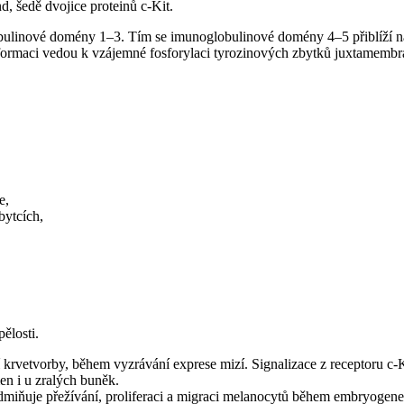
, šedě dvojice proteinů c-Kit.
obulinové domény 1–3. Tím se imunoglobulinové domény 4–5 přiblíží na
formaci vedou k vzájemné fosforylaci tyrozinových zbytků juxtamemb
e,
bytcích,
ělosti.
krvetvorby, během vyzrávání exprese mizí. Signalizace z receptoru c-Ki
en i u zralých buněk.
dmiňuje přežívání, proliferaci a migraci melanocytů během embryogene