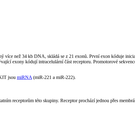
více než 34 kb DNA, skládá se z 21 exonů. První exon kóduje iniciali
ající exony kódují intracelulární část receptoru. Promotorové sekvenc
 KIT jsou
miRNA
(miR-221 a miR-222).
ostatním receptorům této skupiny. Receptor prochází jednou přes membrán