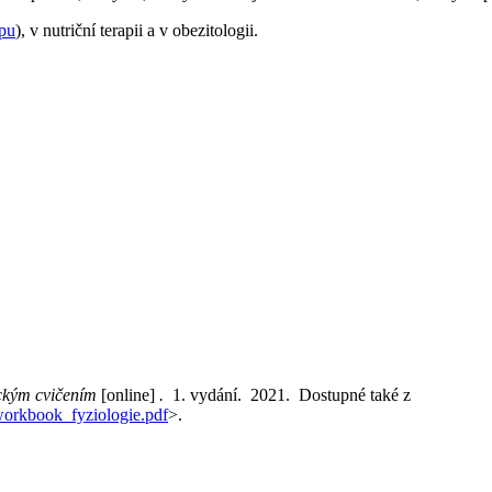
pu
), v nutriční terapii a v obezitologii.
ickým cvičením
[online]
.
1. vydání. 2021. Dostupné také z
s/workbook_fyziologie.pdf
>.