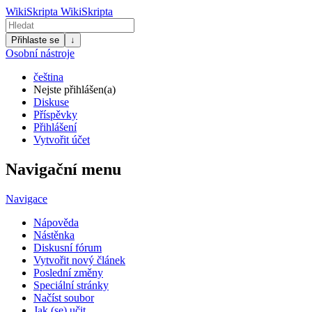
WikiSkripta
WikiSkripta
Přihlaste se
↓
Osobní nástroje
čeština
Nejste přihlášen(a)
Diskuse
Příspěvky
Přihlášení
Vytvořit účet
Navigační menu
Navigace
Nápověda
Nástěnka
Diskusní fórum
Vytvořit nový článek
Poslední změny
Speciální stránky
Načíst soubor
Jak (se) učit