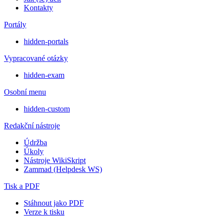
Kontakty
Portály
hidden-portals
Vypracované otázky
hidden-exam
Osobní menu
hidden-custom
Redakční nástroje
Údržba
Úkoly
Nástroje WikiSkript
Zammad (Helpdesk WS)
Tisk a PDF
Stáhnout jako PDF
Verze k tisku