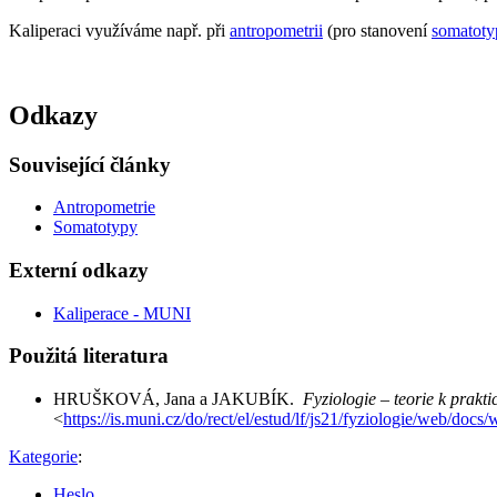
Kaliperaci využíváme např. při
antropometrii
(pro stanovení
somatoty
Odkazy
Související články
Antropometrie
Somatotypy
Externí odkazy
Kaliperace - MUNI
Použitá literatura
HRUŠKOVÁ, Jana a JAKUBÍK.
Fyziologie – teorie k prakt
<
https://is.muni.cz/do/rect/el/estud/lf/js21/fyziologie/web/doc
Kategorie
:
Heslo