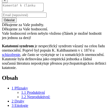
×
Odeslat
Děkujeme za Vaše podněty.
Děkujeme za Vaše hodnocení.
Vaše hodnocení ovšem nebylo vloženo (článek je možné hodnotit
jen jednou za den)!
Katatonní syndrom
je nespecifický syndrom vázaný na celou řadu
onemocnění. Poprvé byl popsán K. Kahlbaumem v r. 1874 u
schizofrenie
, ale často se vyskytuje se i u somatických onemocnění.
Katatonie byla definována jako empirická jednotka a žádná
současná literatura neposkytuje přesnou psychopatologickou definici
katatonie.
Obsah
1
Příznaky
1.1
Produktivní
1.2
Neproduktivní:
2
Druhy
3
Etiologie