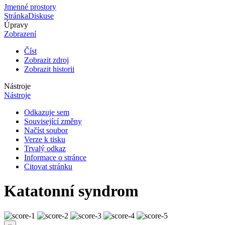
Jmenné prostory
Stránka
Diskuse
Úpravy
Zobrazení
Číst
Zobrazit zdroj
Zobrazit historii
Nástroje
Nástroje
Odkazuje sem
Související změny
Načíst soubor
Verze k tisku
Trvalý odkaz
Informace o stránce
Citovat stránku
Katatonní syndrom