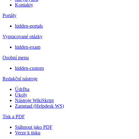
Kontakty
Portály
hidden-portals
Vypracované otázky
hidden-exam
Osobní menu
hidden-custom
Redakční nástroje
Údržba
Úkoly
Nástroje WikiSkript
Zammad (Helpdesk WS)
Tisk a PDF
Stáhnout jako PDF
Verze k tisku