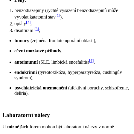
Léky
:
benzodiazepiny (rychlé vysazení benzodiazepinů může
[
1
]
vyvolat katatonní stav
),
[
2
]
opiáty
,
[
3
]
disulfiram
;
tumory
(zejména frontotemporální oblasti),
cévní mozkové příhody
,
[
4
]
autoimunní
(SLE, limbická encefalitis)
,
endokrinní
(tyreotoxikóza, hyperparatyreóza, cushingův
syndrom),
psychiatrická onemocnění
(afektivní poruchy, schizofrenie,
deliria).
Laboratorní nálezy
U
mírnějších
forem mohou být laboratorní nálezy v normě.