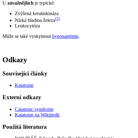
U
závažnějších
je typické:
Zvýšená kreatinkináza
[
5
]
Nízká hladina železa
Leukocytóza
Může se také vyskytnout
hyponatrémie
.
Odkazy
Související články
Katatonie
Externí odkazy
Catatonic syndrome
Katatonie na Wikipedii
Použitá literatura