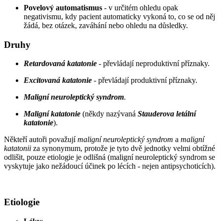
Povelový automatismus
- v určitém ohledu opak
negativismu, kdy pacient automaticky vykoná to, co se od něj
žádá, bez otázek, zaváhání nebo ohledu na důsledky.
Druhy
Retardovaná katatonie
- převládají neproduktivní příznaky.
Excitovaná katatonie
- převládají produktivní příznaky.
Maligní neuroleptický syndrom
.
Maligní katatonie
(někdy nazývaná
Stauderova letální
katatonie
).
Někteří autoři považují
maligní neuroleptický syndrom
a
maligní
katatonii
za synonymum, protože je tyto dvě jednotky velmi obtížné
odlišit, pouze etiologie je odlišná (maligní neuroleptický syndrom se
vyskytuje jako nežádoucí účinek po lécích - nejen antipsychoticích).
Etiologie