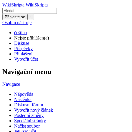
WikiSkripta
WikiSkripta
Přihlaste se
↓
Osobní nástroje
čeština
Nejste přihlášen(a)
Diskuse
Příspěvky
Přihlášení
Vytvořit účet
Navigační menu
Navigace
Nápověda
Nástěnka
Diskusní fórum
Vytvořit nový článek
Poslední změny
Speciální stránky
Načíst soubor
Jak (se) učit