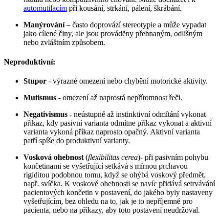
automutilacím
při kousání, strkání, pálení, škrábání.
Manýrování
– často doprovází stereotypie a může vypadat
jako cílené činy, ale jsou prováděny přehnaným, odlišným
nebo zvláštním způsobem.
Neproduktivní:
Stupor
- výrazné omezení nebo chybění motorické aktivity.
Mutismus
- omezení až naprostá nepřítomnost řeči.
Negativismus
- neústupné až instinktivní odmítání vykonat
příkaz, kdy pasivní varianta odmítne příkaz vykonat a aktivní
varianta vykoná příkaz naprosto opačný. Aktivní varianta
patří spíše do produktivní varianty.
Vosková ohebnost
(
flexibilitas cerea
)- při pasivním pohybu
končetinami se vyšetřující setkává s mírnou prchavou
rigiditou podobnou tomu, když se ohýbá voskový předmět,
např. svíčka. K voskové ohebnosti se navíc přidává setrvávání
pacientových končetin v postavení, do jakého byly nastaveny
vyšetřujícím, bez ohledu na to, jak je to nepříjemné pro
pacienta, nebo na příkazy, aby toto postavení neudržoval.