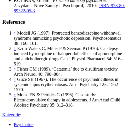
KOLIBÁŠ, Eduard.
Príručka klinickej psychiatrie.
2. vydání. Nové Zámky : Psychoprof, 2010.
ISBN 978-80-
89322-05-3
.
Reference
↑
Modell JG (1997). Protracted benzodiazepine withdrawal
syndrome mimicking psychotic depression. Psychosomatics
38: 160–161.
↑
Ezrin-Waters C, Miller P & Seeman P (1976). Catalepsy
induced by morphine or haloperidol: effects of apomorphine
and anticholinergic drugs.Can J Physiol Pharmacol 54: 516–
519.
↑
Fisher CM (1989). ‘Catatonia’ due to disulfiram toxicity.
Arch Neurol 46: 798–804.
↑
Guze SB (1967). The occurrence of psychiatricillness in
systemic lupus erythematosus. Am J Psychiatry 123: 1562–
1570.
↑
Moise FN & Petrides G (1996). Case study:
Electroconvulsive therapy in adolescents. J Am Acad Child
Adolesc Psychiatry 35: 312–318.
Kategorie
:
Psychiatrie