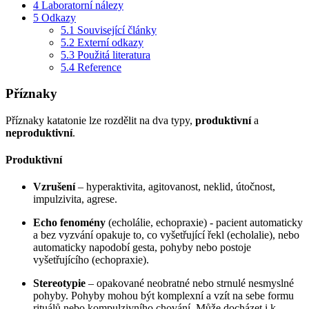
4
Laboratorní nálezy
5
Odkazy
5.1
Související články
5.2
Externí odkazy
5.3
Použitá literatura
5.4
Reference
Příznaky
Příznaky katatonie lze rozdělit na dva typy,
produktivní
a
neproduktivní
.
Produktivní
Vzrušení
– hyperaktivita, agitovanost, neklid, útočnost,
impulzivita, agrese.
Echo fenomény
(echolálie, echopraxie) - pacient automaticky
a bez vyzvání opakuje to, co vyšetřující řekl (echolalie), nebo
automaticky napodobí gesta, pohyby nebo postoje
vyšetřujícího (echopraxie).
Stereotypie
– opakované neobratné nebo strnulé nesmyslné
pohyby. Pohyby mohou být komplexní a vzít na sebe formu
rituálů nebo kompulzivního chování. Může docházet i k