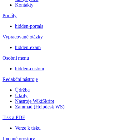
Kontakty
Portály
hidden-portals
Vypracované otázky
hidden-exam
Osobní menu
hidden-custom
Redakční nástroje
Údržba
Úkoly
Nástroje WikiSkript
Zammad (Helpdesk WS)
Tisk a PDF
Verze k tisku
Jmenné prostory