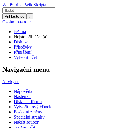
WikiSkripta
WikiSkripta
Přihlaste se
↓
Osobní nástroje
čeština
Nejste přihlášen(a)
Diskuse
Příspěvky
Přihlášení
Vytvořit účet
Navigační menu
Navigace
Nápověda
Nástěnka
Diskusní fórum
Vytvořit nový článek
Poslední změny
Speciální stránky
Načíst soubor
Jak (se) učit