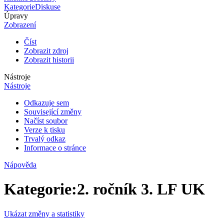
Kategorie
Diskuse
Úpravy
Zobrazení
Číst
Zobrazit zdroj
Zobrazit historii
Nástroje
Nástroje
Odkazuje sem
Související změny
Načíst soubor
Verze k tisku
Trvalý odkaz
Informace o stránce
Nápověda
Kategorie
:
2. ročník 3. LF UK
Ukázat změny a statistiky