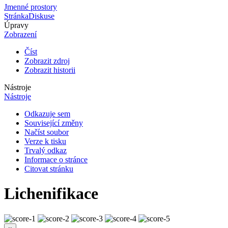
Jmenné prostory
Stránka
Diskuse
Úpravy
Zobrazení
Číst
Zobrazit zdroj
Zobrazit historii
Nástroje
Nástroje
Odkazuje sem
Související změny
Načíst soubor
Verze k tisku
Trvalý odkaz
Informace o stránce
Citovat stránku
Lichenifikace