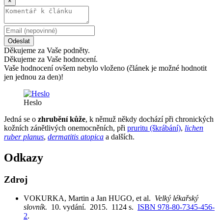
×
Odeslat
Děkujeme za Vaše podněty.
Děkujeme za Vaše hodnocení.
Vaše hodnocení ovšem nebylo vloženo (článek je možné hodnotit
jen jednou za den)!
Heslo
Jedná se o
zhrubění kůže
, k němuž někdy dochází při chronických
kožních zánětlivých onemocněních, při
pruritu (škrábání)
,
lichen
ruber planus
,
dermatitis atopica
a dalších.
Odkazy
Zdroj
VOKURKA, Martin a Jan HUGO, et al.
Velký lékařský
slovník.
10. vydání. 2015. 1124 s.
ISBN 978-80-7345-456-
2
.