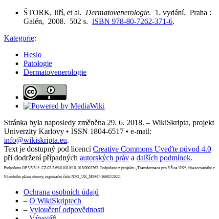
ŠTORK, Jiří, et al.
Dermatovenerologie.
1. vydání. Praha :
Galén, 2008. 502 s.
ISBN 978-80-7262-371-6
.
Kategorie
:
Heslo
Patologie
Dermatovenerologie
Stránka byla naposledy změněna 29. 6. 2018. – WikiSkripta, projekt
Univerzity Karlovy • ISSN 1804-6517 • e-mail:
info@wikiskripta.eu
.
Text je dostupný pod licencí
Creative Commons Uveďte původ 4.0
při dodržení případných
autorských práv
a
dalších podmínek
.
Podpořeno OP VVV č. CZ.02.2.69/0.0/0.0/16_015/0002362. Podpořeno z projektu „Transformace pro VŠ na UK“, financovaného z
Národního plánu obnovy, registrační číslo NPO_UK_MSMT-16602/2022.
Ochrana osobních údajů
–
O WikiSkriptech
–
Vyloučení odpovědnosti
–
Vývojáři