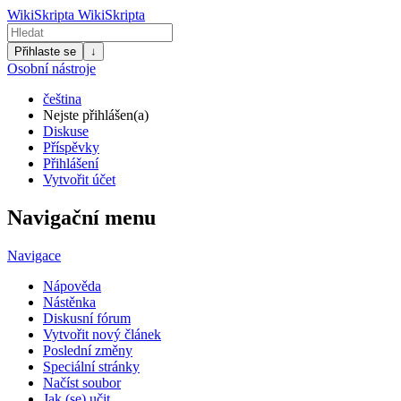
WikiSkripta
WikiSkripta
Přihlaste se
↓
Osobní nástroje
čeština
Nejste přihlášen(a)
Diskuse
Příspěvky
Přihlášení
Vytvořit účet
Navigační menu
Navigace
Nápověda
Nástěnka
Diskusní fórum
Vytvořit nový článek
Poslední změny
Speciální stránky
Načíst soubor
Jak (se) učit