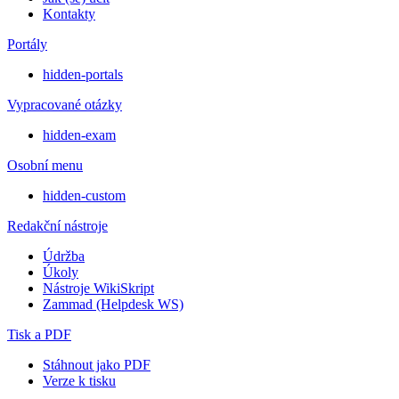
Kontakty
Portály
hidden-portals
Vypracované otázky
hidden-exam
Osobní menu
hidden-custom
Redakční nástroje
Údržba
Úkoly
Nástroje WikiSkript
Zammad (Helpdesk WS)
Tisk a PDF
Stáhnout jako PDF
Verze k tisku